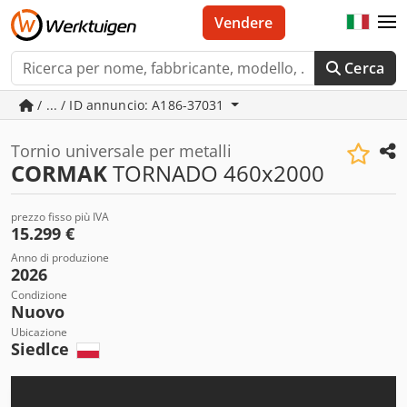
Vendere
Cerca
/ ... / ID annuncio: A186-37031
Tornio universale per metalli
CORMAK
TORNADO 460x2000
prezzo fisso più IVA
15.299 €
Anno di produzione
2026
Condizione
Nuovo
Ubicazione
Siedlce