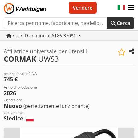
Vendere
Cerca
/ ... / ID annuncio: A186-37081
Affilatrice universale per utensili
CORMAK
UWS3
prezzo fisso più IVA
745 €
Anno di produzione
2026
Condizione
Nuovo
(perfettamente funzionante)
Ubicazione
Siedlce