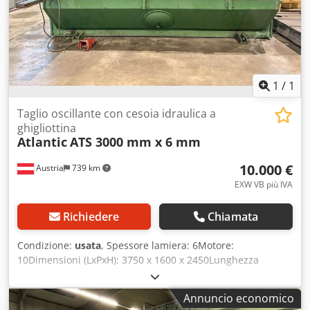
1
/
1
Taglio oscillante con cesoia idraulica a
ghigliottina
Atlantic
ATS 3000 mm x 6 mm
10.000 €
Austria
739 km
EXW VB più IVA
Richiedere
Chiamata
Condizione:
usata
, Spessore lamiera: 6Motore:
10Dimensioni (LxPxH): 3750 x 1600 x 2450Lunghezza
lamiera: 3050Peso ca.: 4800Descrizione:Cesoia per pannelli
- idraulica ATLANTIC ATS 3000 Macchina usata Larghezza
Annuncio economico
lamiera: 3050 mm Spessore lamiera: 6,0 mm Spessore