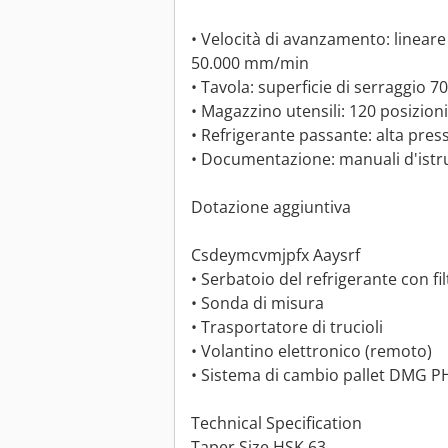
• Velocità di avanzamento: linear
50.000 mm/min
• Tavola: superficie di serraggio 
• Magazzino utensili: 120 posizioni
• Refrigerante passante: alta pres
• Documentazione: manuali d'istr
Dotazione aggiuntiva
Csdeymcvmjpfx Aaysrf
• Serbatoio del refrigerante con fil
• Sonda di misura
• Trasportatore di trucioli
• Volantino elettronico (remoto)
• Sistema di cambio pallet DMG PH 1
Technical Specification
Taper Size HSK 63