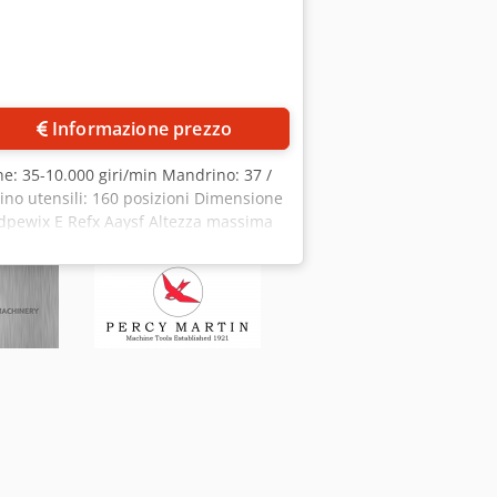
Informazione prezzo
ne: 35-10.000 giri/min Mandrino: 37 /
no utensili: 160 posizioni Dimensione
odpewix E Refx Aaysf Altezza massima
 2008), collegati con sistema FMS
raffreddamento con alta pressione
rie attrezzature di serraggio....