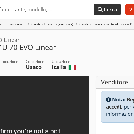
Cerca
V
acchine utensili
Centri di lavoro (verticali)
Centri di lavoro verticali corsa
 Linear
U 70 EVO Linear
 produzione
Condizione
Ubicazione
Usato
Italia
Venditore
Nota:
Re
accedi,
per v
informazioni