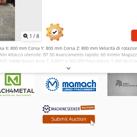
1
/
8
Corsa X: 800 mm Corsa Y: 800 mm Corsa Z: 800 mm Velocità di rotazio
Nm Attacco utensile: BT 50 Avanzamento rapido: 60 m/min Magazzi
ROL 640M Nexus Asse C: 0,001° x 360.000 Peso pezzo: 1.000 kg Cr
0 mm 2 Centri di lavoro orizzontali (HCN 6000 + HCN 6000-II, anno
ambio pallet automatico doppio, Evacuatore trucioli, Impianto di 
 macchine: 18 pallet, circa 300 portautensili, 4 cubi di fissaggio, va