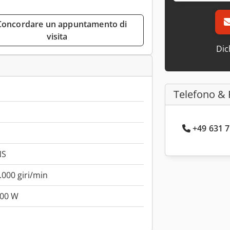
visita
Dic
Telefono & 
+49 631 7
NS
.000 giri/min
000 W