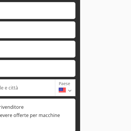
Paese
e e città
rivenditore
cevere offerte per macchine