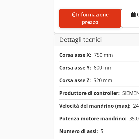
Informazione
Concordare un appuntamento di
prezzo
Dettagli tecnici
Corsa asse X:
750 mm
Corsa asse Y:
600 mm
Corsa asse Z:
520 mm
Produttore di controller:
SIEME
Velocità del mandrino (max):
24
Potenza motore mandrino:
35.
Numero di assi:
5