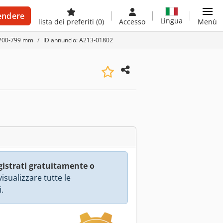
endere
Lingua
lista dei preferiti
(0)
Accesso
Menù
 X 700-799 mm
ID annuncio: A213-01802
gistrati gratuitamente o
isualizzare tutte le
.