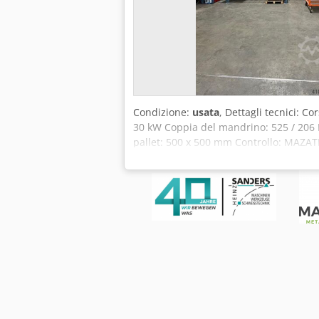
Condizione:
usata
, Dettagli tecnici: 
30 kW Coppia del mandrino: 525 / 206 
pallet: 500 x 500 mm Controllo: MAZAT
pezzo: 1.000 mm Ingombro circolare: 90
MAZAK a stazione pallet 16 posizioni C
interna (IKZ), Accessori per entrambe le