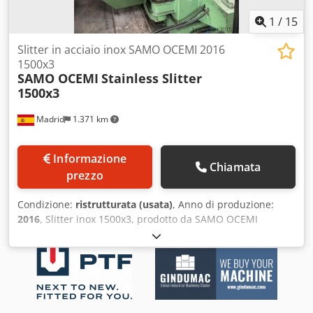
1
/
15
Slitter in acciaio inox SAMO OCEMI 2016
1500x3
SAMO OCEMI
Stainless Slitter
1500x3
Madrid
1.371 km
Informazione
Chiamata
prezzo
Condizione:
ristrutturata (usata)
, Anno di produzione:
2016
, Slitter inox 1500x3, prodotto da SAMO OCEMI
Completamente revisionato nel 2016. Specifiche tecniche •
Spessore minimo: 0,4 mm • Spessore massimo: Fino a 4
mm con Rm 400 N/mm2 | Fino a 3 mm con 700 N/mm2 •
Larghezza coil: max. 1.540 mm Djdpfx Adsymcmfjtswa •
Peso massimo coil: 16 t • Direzione: da sinistra a destra •
Velocità: fino a 150 m/min Fornitura completa: • Carro