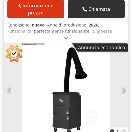
Informazione
Chiamata
prezzo
Condizione:
nuovo
, Anno di produzione:
2026
,
Funzionalità:
perfettamente funzionante
, lunghezza
totale:
3.600 mm
, larghezza totale:
1.500 mm
, Tavolo
gravitazionale ad acqua I nostri tavoli sono realizzati
Annuncio economico
secondo le migliori soluzioni mondiali. Dotati di quadro di
comando con inverter. Offrono un'elevata efficienza di
separazione gravitazionale basata su diverse densità dei
materiali. Dkedpfet Ukz Eex Aivor Una caratteristica degna
di nota è il sistema di pendenze e plateau integrato nel
piano del tavolo, che garantisce un'eccellente separazione
dei materiali di diversa densità e dei residui. La struttura
del tavolo minimizza le turbolenze. La bassa turbolenza
garantisce una produttività superiore, anche nel recupero
delle più piccole particelle metalliche. Contattaci per
ulteriori informazioni.
1
/
2