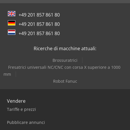
facilmente ed è autoportante nella posizione impostata.
Una farfalla integrata nella cappa di aspirazione consente
+49 201 857 861 80
la regolazione della portata.
+49 201 857 861 80
+49 201 857 861 80
Ricerche di macchine attuali:
Brossuratrici
Fresatrici universali NC/CNC con corsa X superiore a 1000
mm
Robot Fanuc
Vendere
Tariffe e prezzi
Pubblicare annunci