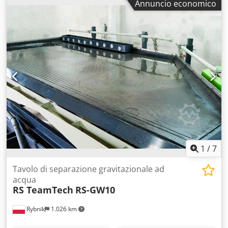
Annuncio economico
1
/
7
Tavolo di separazione gravitazionale ad
acqua
RS TeamTech
RS-GW10
Rybnik
1.026 km