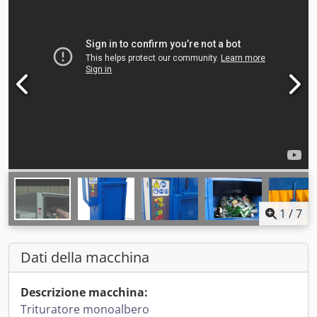
1
/
7
Dati della macchina
Descrizione macchina:
Trituratore monoalbero