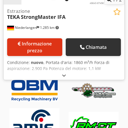
Estrazione
TEKA
StrongMaster IFA
Niederlangen
1.285 km
Informazione
Chiamata
prezzo
Condizione:
nuovo
, Portata d'aria: 1860 m³/h Forza di
aspirazione: 2.900 Pa Potenza del motore: 1,1 kW
Superficie del filtro: 10 m² Livello di rumore: 72 dB(A)
Alimentazione: 400/50 V/Hz Ingombro: circa 665 x 820 x
1365 mm Peso: circa 165 kg Sistema di aspirazione mobile,
aspiratore per fumi di saldatura Dksdpfx Aiekm Rynovsr
(pulizia manuale tramite aria compressa) - Braccio
flessibile di 3 m, con giunti interni - Cartuccia filtro: classe
di polvere M - Preseparatore di particelle: deflettore - Tipo
di corrente: 3Ph+N+PE Il sistema di filtraggio ----- Il sistema
di filtraggio mobile di tipo StrongMaster IFA è