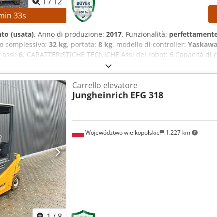
1
/
12
min
33
s
to (usata)
, Anno di produzione:
2017
, Funzionalità:
perfettamente
so complessivo:
32 kg
, portata:
8 kg
, modello di controller:
Yaskawa
 assi:
6
, CARATTERISTICHE TECNICHE Assi del robot: 6 Capacità di ca
 Sistema di controllo: Yaskawa YRC1000 Produttore del disposit
40 V, 50/60 Hz Corrente di ingresso: 15 A Corrente massima di pro
Carrello elevatore
rcuito: 2,5 kA Tipo di alimentatore: ERAR-1000-06VX8-E10 Dcsdpfxo
Jungheinrich
EFG 318
 di controllo robotico Yaskawa YRC1000
Województwo wielkopolskie
1.227 km
1
/
8