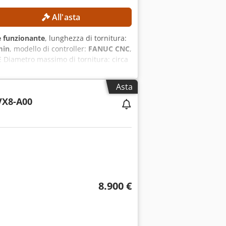
All'asta
 funzionante
, lunghezza di tornitura:
min
, modello di controller:
FANUC CNC
,
 Diametro massimo di tornitura: circa
ocità massima del mandrino
FANUC CNC Peso della macchina: circa
Asta
senza trasformatore) Potenza nominale:
X8-A00
tocircuiti: 10 kA Potenza del motore
o principale ad alte prestazioni
 con indicizzazione rapida Design
nutenzione Documentazione tecnica
8.900 €