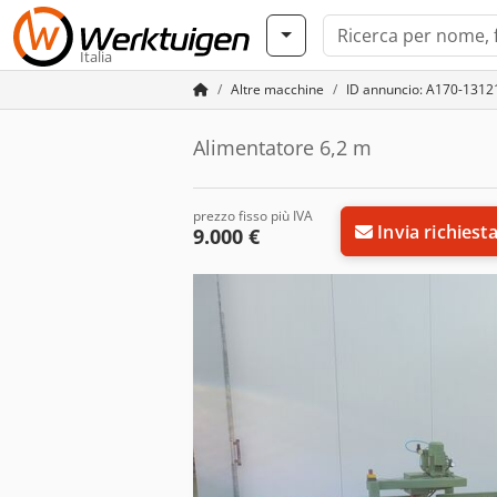
Italia
Altre macchine
ID annuncio: A170-1312
Alimentatore 6,2 m
prezzo fisso più IVA
Invia richiest
9.000 €