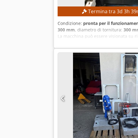
Termina tra
3
d
3
h
39
Condizione:
pronta per il funzionamen
300 mm
, diametro di tornitura:
300 m
La macchina può essere visionata su r
300 mm Lunghezza massima di tornitur
principale: 4.500 giri/min Torretta po
2.200 kg Ore di funzionamento: circa 6
14,97 kVA Corrente a pieno carico: 22,7
elettrico secondo il produttore: 7,5 
Costruzione robusta della macchina per
compatto che richiede poco spazio Cont
completa