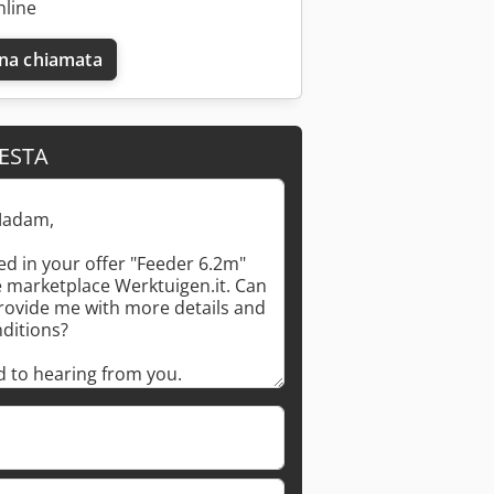
nline
una chiamata
IESTA