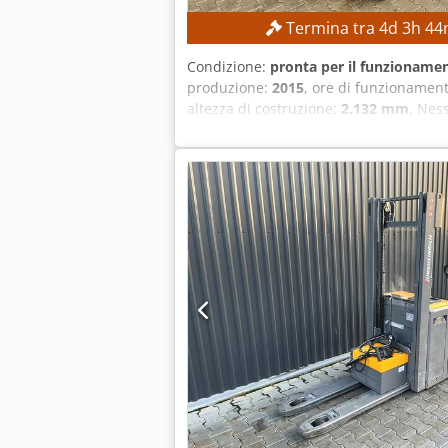
Termina tra
4
d
3
h
44
Condizione:
pronta per il funzionamen
produzione:
2015
, ore di funzionamen
altezza di costruzione:
2.132 mm
, Nes
Dedpfjzrlxgex Adyeck Altezza massima
CARATTERISTICHE DELLA MACCHINA Tipo d
fabbricazione della batteria: 2015 Val
Montante triplex con altezza massima d
SL9789SP