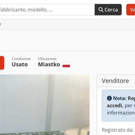
Cerca
V
1
Condizione
Ubicazione
a
Usato
Miastko
Venditore
Nota:
Re
accedi,
per v
informazioni
Registrato da: