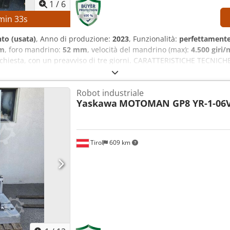
1
/
6
min
33
s
to (usata)
, Anno di produzione:
2023
, Funzionalità:
perfettamente
m
, foro mandrino:
52 mm
, velocità del mandrino (max):
4.500 giri/
ichiesta, con un preavviso di tre giorni. CARATTERISTICHE TECNICHE
a: circa 300 mm Diametro del foro del mandrino: circa 52 mm Vel
rtautensili: 12 posizioni DATI TECNICI DELLA MACCHINA Controllo: 
Robot industriale
.458 h Ore del mandrino: circa 4.300 h Tensione: AC 380 V (con o 
Yaskawa
MOTOMAN GP8 YR-1-06V
4 A Capacità di interruzione: 5 kA Capacità di sopportazione ai cor
kW ACCESSORI Documentazione tecnica Djdsznb Ntjpfx Adyjck Mandrin
 garantire elevata precisione dimensionale Torretta portautensili
rollo CNC di facile utilizzo Elevata affidabilità Bassi costi di ma
Tirol
609 km