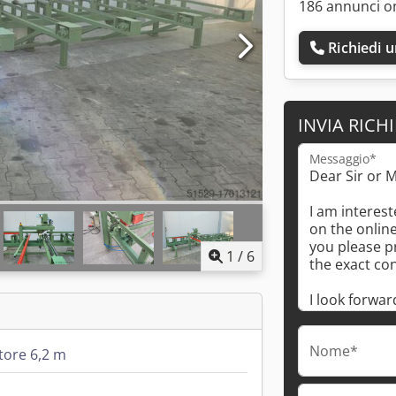
186 annunci o
Richiedi 
INVIA RICH
Messaggio*
1
/
6
Nome*
tore 6,2 m