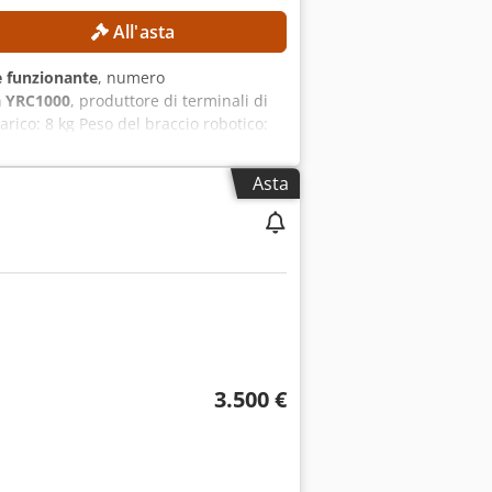
All'asta
 funzionante
, numero
 YRC1000
, produttore di terminali di
rico: 8 kg Peso del braccio robotico:
ivo di programmazione manuale:
tezione da sovraccarico del
Asta
zmwafo Adyok DOTAZIONI Braccio
3.500 €