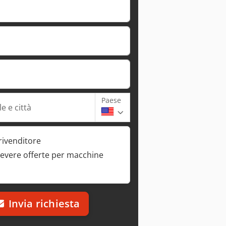
Paese
e e città
rivenditore
cevere offerte per macchine
Invia richiesta