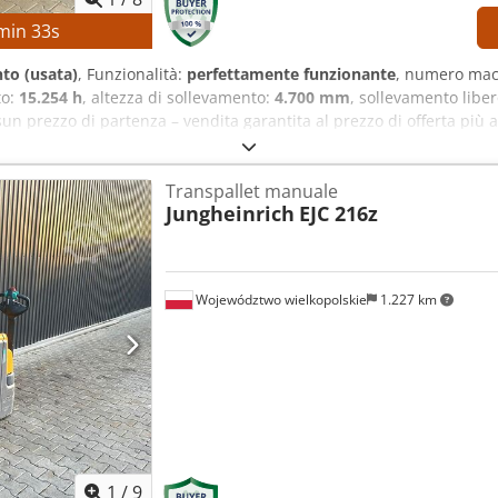
min
33
s
to (usata)
, Funzionalità:
perfettamente funzionante
, numero mac
to:
15.254 h
, altezza di sollevamento:
4.700 mm
, sollevamento libe
sun prezzo di partenza – vendita garantita al prezzo di offerta pi
 di sollevamento: 1.490 mm Altezza di sollevamento: 4.700 mm Alt
i montante: Triplex Tensione della batteria: 48 V Capacità della
Transpallet manuale
vole idrauliche: 3a/4a valvola sul supporto delle forche Ore di fu
Jungheinrich
EJC 216z
i sollevamento 3a/4a valvola idraulica sul supporto delle forche C
Województwo wielkopolskie
1.227 km
1
/
9