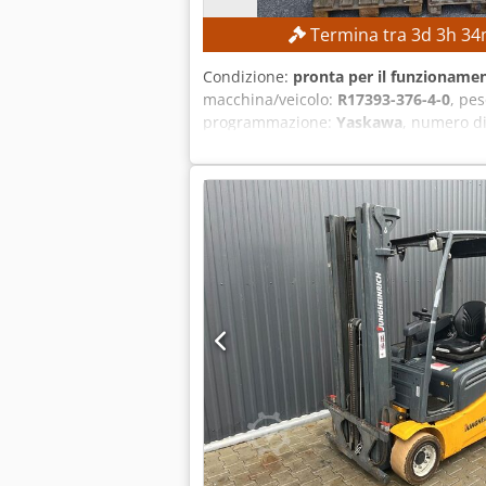
Termina tra
3
d
3
h
34
Condizione:
pronta per il funzionamen
macchina/veicolo:
R17393-376-4-0
, pe
programmazione:
Yaskawa
, numero di
32 kg CARATTERISTICHE DELLA MACCHINA
Yaskawa Alimentazione: 3 fasi CA 380–4
dispositivo: 15 A Corrente di cortoci
robotico Yaskawa Motoman GP8 Sistema