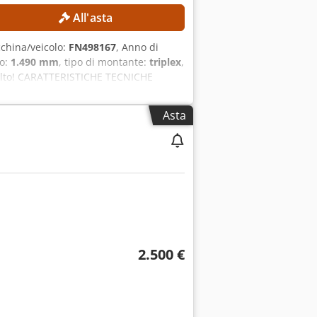
All'asta
china/veicolo:
FN498167
, Anno di
ro:
1.490 mm
, tipo di montante:
triplex
,
ù alto! CARATTERISTICHE TECNICHE
ezza complessiva: 2.132 mm
 batteria: 625 Ah Anno di
Asta
nzionamento: 15.254 ore ACCESSORI
aricabatterie Riferimento esterno:
2.500 €