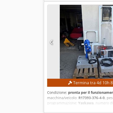
principale: 4.500 giri/min Torretta po
2.200 kg Ore di funzionamento: circa 6
14,97 kVA Corrente a pieno carico: 22,7
elettrico secondo il produttore: 7,5 
macchina per garantire elevata precis
spazio Controllo CNC di facile utilizz
Termina tra
4
d
10
h
8
Condizione:
pronta per il funzionamen
macchina/veicolo:
R17393-376-4-0
, pe
programmazione:
Yaskawa
, numero di
32 kg CARATTERISTICHE DELLA MACCHINA