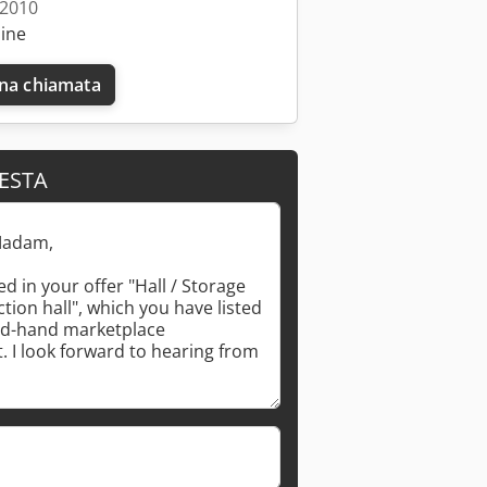
 2010
line
una chiamata
IESTA