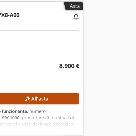
FANUC CNC Peso della macchina: circa
Asta
senza trasformatore) Potenza nominale:
X8-A00
tocircuiti: 10 kA Potenza del motore
restazioni Costruzione robusta della
 Design compatto che richiede poco
nzione Documentazione tecnica completa
8.900 €
All'asta
 funzionante
, numero
 YRC1000
, produttore di terminali di
rico: 8 kg Peso del braccio robotico:
ivo di programmazione manuale: