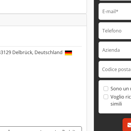
E-mail*
Telefono
Azienda
 33129 Delbrück, Deutschland
Codice postal
Sono un 
Voglio ri
simili