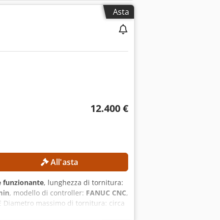
Asta
12.400 €
All'asta
 funzionante
, lunghezza di tornitura:
min
, modello di controller:
FANUC CNC
,
 Diametro massimo di tornitura: circa
ocità massima del mandrino