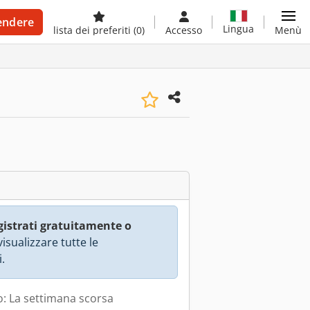
endere
Lingua
lista dei preferiti
(0)
Accesso
Menù
gistrati gratuitamente o
isualizzare tutte le
.
: La settimana scorsa