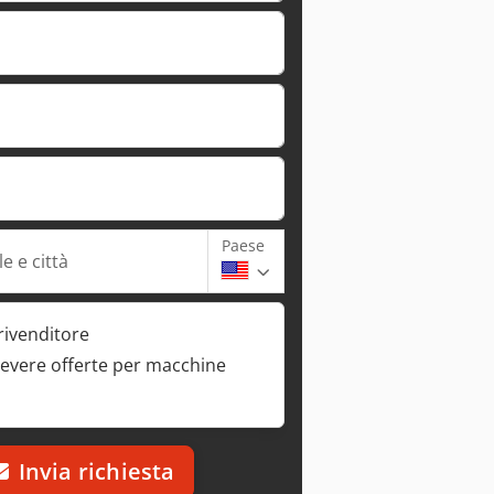
Paese
e e città
rivenditore
cevere offerte per macchine
Invia richiesta