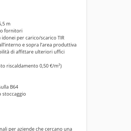
5,5 m
o fornitori
) idonei per carico/scarico TIR
 all’interno e sopra l’area produttiva
lità di affittare ulteriori uffici
sto riscaldamento 0,50 €/m²)
sulla B64
 o stoccaggio
imali per aziende che cercano una