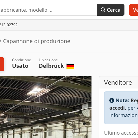
Cerca
V
A213-02792
 / Capannone di produzione
Condizione
Ubicazione
a
Usato
Delbrück
Venditore
Nota:
Re
accedi,
per v
informazioni
Ultimo accesso