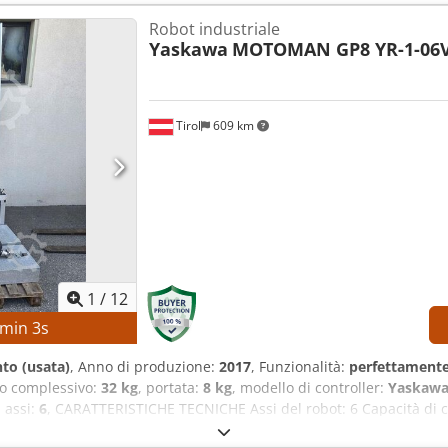
rtautensili: 12 posizioni DATI TECNICI DELLA MACCHINA Controllo: 
Robot industriale
.458 h Ore del mandrino: circa 4.300 h Tensione: AC 380 V (con o 
Yaskawa
MOTOMAN GP8 YR-1-06V
4 A Capacità di interruzione: 5 kA Capacità di sopportazione ai cor
kW ACCESSORI Documentazione tecnica Mandrino principale ad alte p
ione dimensionale Torretta portautensili con indicizzazione rapida
o Elevata affidabilità Crodpfx Aleznb Nte Rjf Bassi costi di manute
Tirol
609 km
1
/
12
min
2
s
to (usata)
, Anno di produzione:
2017
, Funzionalità:
perfettamente
so complessivo:
32 kg
, portata:
8 kg
, modello di controller:
Yaskawa
 assi:
6
, CARATTERISTICHE TECNICHE Assi del robot: 6 Capacità di ca
 Sistema di controllo: Yaskawa YRC1000 Produttore del disposit