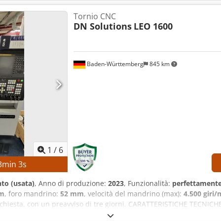
Tornio CNC
DN Solutions
LEO 1600
Baden-Württemberg
845 km
1
/
6
3
min
2
s
to (usata)
, Anno di produzione:
2023
, Funzionalità:
perfettamente
m
, foro mandrino:
52 mm
, velocità del mandrino (max):
4.500 giri/
ichiesta, con un preavviso di tre giorni. CARATTERISTICHE TECNICHE
a: circa 300 mm Diametro del foro del mandrino: circa 52 mm Vel