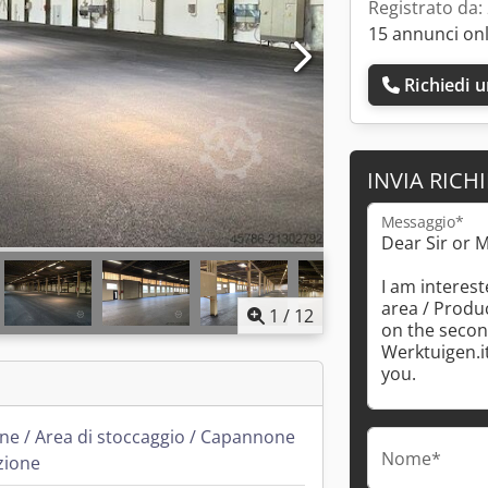
Registrato da:
15 annunci on
Richiedi 
INVIA RICH
Messaggio*
1
/
12
e / Area di stoccaggio / Capannone
Nome*
zione