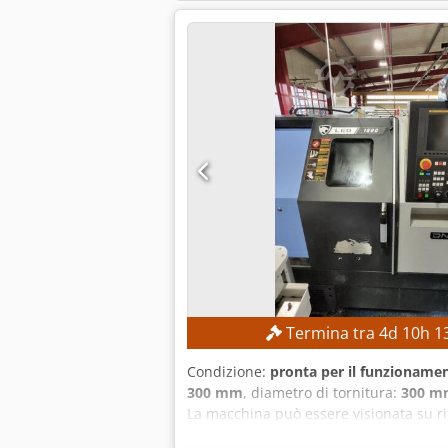
Termina tra
4
d
10
h
1
Condizione:
pronta per il funzionamen
300 mm
, diametro di tornitura:
300 m
La macchina può essere visionata su r
300 mm Lunghezza massima di tornitur