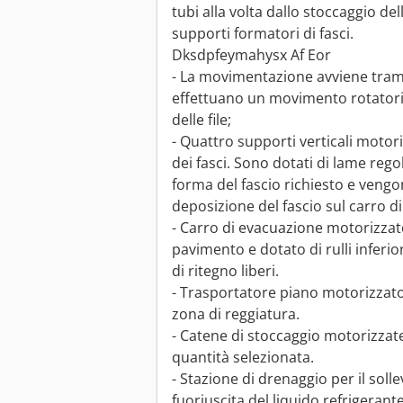
tubi alla volta dallo stoccaggio del
supporti formatori di fasci.
Dksdpfeymahysx Af Eor
- La movimentazione avviene trami
effettuano un movimento rotatorio
delle file;
- Quattro supporti verticali motori
dei fasci. Sono dotati di lame regol
forma del fascio richiesto e vengo
deposizione del fascio sul carro d
- Carro di evacuazione motorizzato
pavimento e dotato di rulli inferior
di ritegno liberi.
- Trasportatore piano motorizzato 
zona di reggiatura.
- Catene di stoccaggio motorizzate 
quantità selezionata.
- Stazione di drenaggio per il soll
fuoriuscita del liquido refrigerante