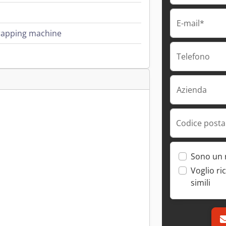
E-mail*
rapping machine
Telefono
Azienda
Codice postal
Sono un 
Voglio ri
simili