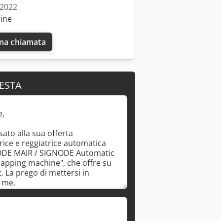
 2022
line
una chiamata
IESTA