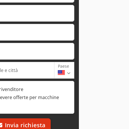
Paese
e e città
rivenditore
cevere offerte per macchine
Invia richiesta