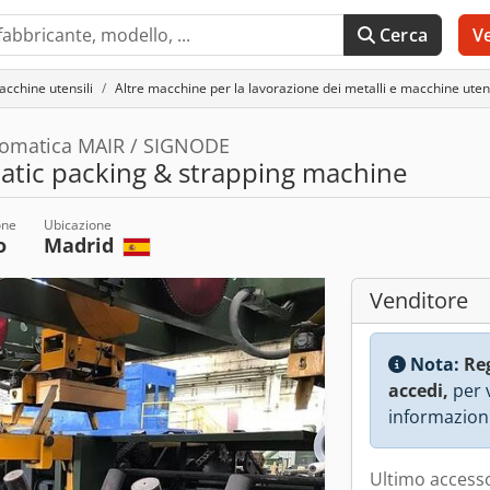
Cerca
V
acchine utensili
Altre macchine per la lavorazione dei metalli e macchine utens
utomatica MAIR / SIGNODE
tic packing & strapping machine
one
Ubicazione
o
Madrid
Venditore
Nota:
Re
accedi,
per v
informazioni
Ultimo accesso