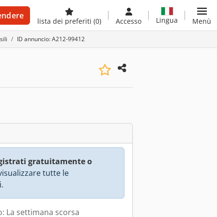
endere
Lingua
lista dei preferiti
(0)
Accesso
Menù
ili
ID annuncio: A212-99412
gistrati gratuitamente o
isualizzare tutte le
.
: La settimana scorsa