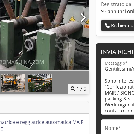
Registrato da:
93 annunci on
Richiedi 
INVIA RICH
Messaggio*
1
/
5
natrice e reggiatrice automatica MAIR
Nome*
DE