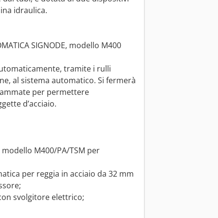
ina idraulica.
OMATICA SIGNODE, modello M400
automaticamente, tramite i rulli
ne, al sistema automatico. Si fermerà
ogrammate per permettere
gette d’acciaio.
E modello M400/PA/TSM per
matica per reggia in acciaio da 32 mm
ssore;
on svolgitore elettrico;