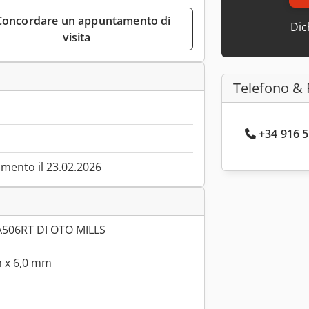
Dic
visita
Telefono & 
+34 916 5
mento il 23.02.2026
06RT DI OTO MILLS
m x 6,0 mm