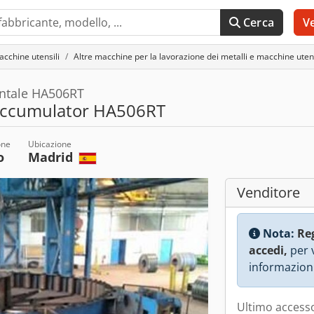
Cerca
V
acchine utensili
Altre macchine per la lavorazione dei metalli e macchine utens
ntale HA506RT
Accumulator HA506RT
one
Ubicazione
o
Madrid
Venditore
Nota:
Re
accedi,
per v
informazioni
Ultimo accesso