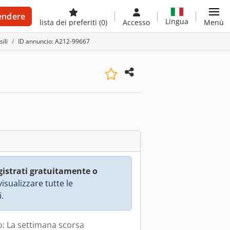
endere
Lingua
lista dei preferiti
(0)
Accesso
Menù
ili
ID annuncio: A212-99667
gistrati gratuitamente o
isualizzare tutte le
.
: La settimana scorsa