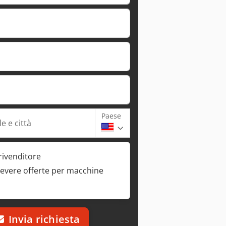
Paese
e e città
rivenditore
cevere offerte per macchine
Invia richiesta