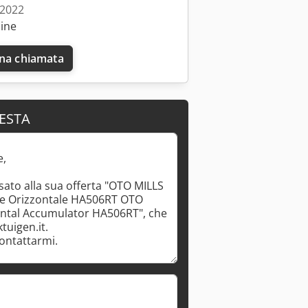
 2022
line
una chiamata
IESTA