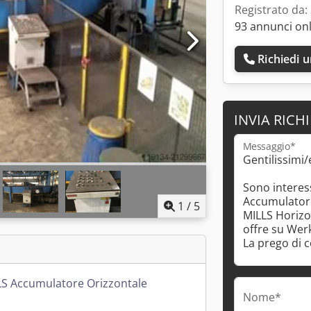
Registrato da:
93 annunci on
Richiedi 
INVIA RICH
Messaggio*
1
/
5
S Accumulatore Orizzontale
Nome*