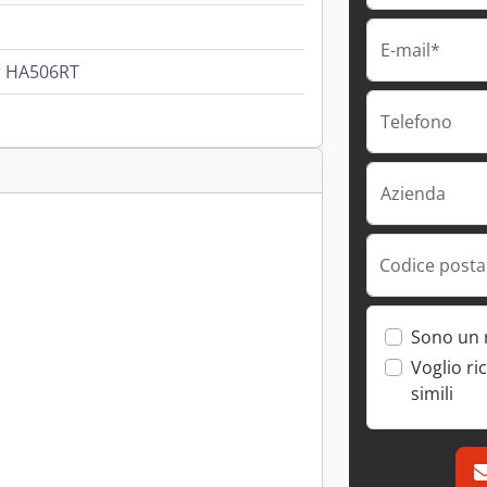
E-mail*
r HA506RT
Telefono
Azienda
Codice postal
Sono un 
Voglio ri
simili