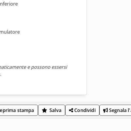
inferiore
cumulatore
maticamente e possono essersi
.
eprima stampa
Salva
Condividi
Segnala l