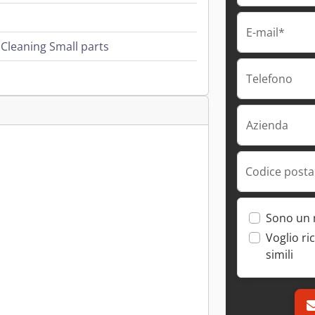
E-mail*
leaning Small parts
Telefono
Azienda
Codice postal
Sono un 
Voglio ri
simili