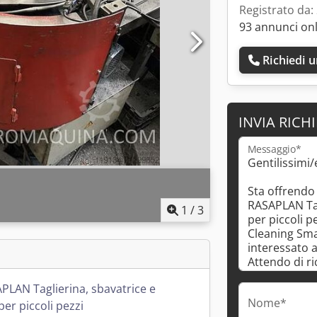
Registrato da:
93 annunci on
Richiedi 
INVIA RICH
Messaggio*
1
/
3
PLAN Taglierina, sbavatrice e
Nome*
 per piccoli pezzi