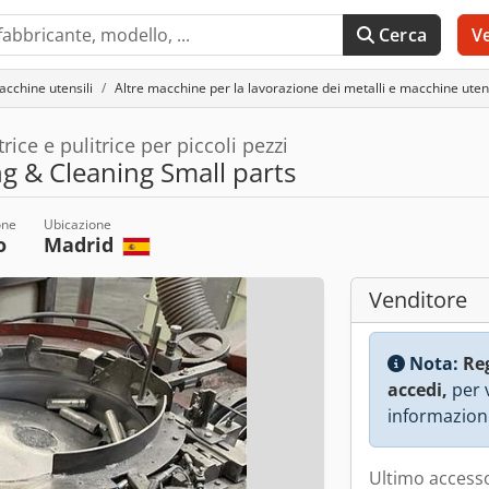
Cerca
V
acchine utensili
Altre macchine per la lavorazione dei metalli e macchine utens
ce e pulitrice per piccoli pezzi
 & Cleaning Small parts
one
Ubicazione
o
Madrid
Venditore
Nota:
Re
accedi,
per v
informazioni
Ultimo accesso