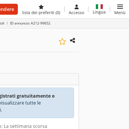
endere
Lingua
lista dei preferiti
(0)
Accesso
Menù
ili
ID annuncio: A212-99652
gistrati gratuitamente o
isualizzare tutte le
.
: La settimana scorsa