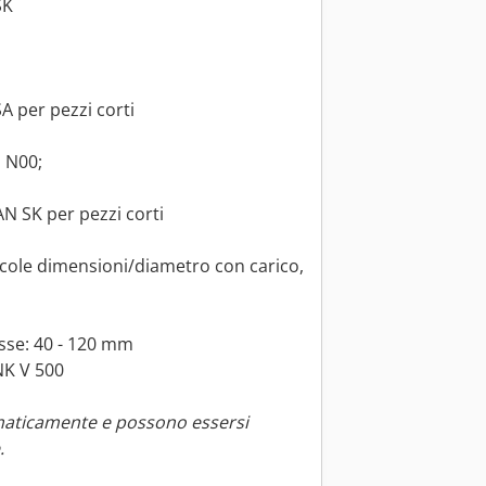
SK
A per pezzi corti
 N00;
N SK per pezzi corti
ccole dimensioni/diametro con carico,
isse: 40 - 120 mm
NK V 500
maticamente e possono essersi
.