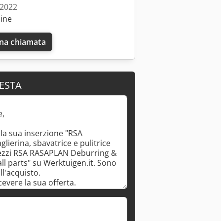
 2022
line
una chiamata
IESTA