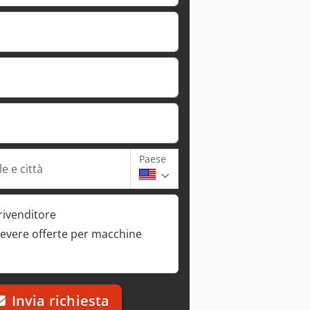
Paese
e e città
rivenditore
cevere offerte per macchine
Invia richiesta