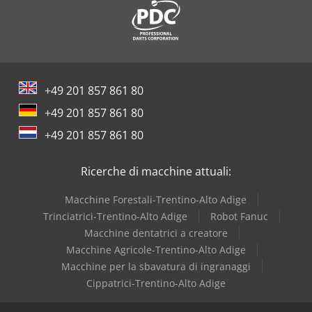
precisa. La fornitura comprende - Lettore digitale a 3 assi
ES-12 V con display LCD - Mandrino a 3 griffe PS3-250 mm /
D8 - Disco di serraggio da 450 mm - Dispositivo di
raffreddamento - Riempimento iniziale con Shell Tellus 46
- Supporto fisso - diametro di passaggio max. 150 mm -
Supporto fisso rotante - diam. max. 110 mm - Supporto in
+49 201 857 861 80
acciaio a cambio rapido con 4 inserti - Dispositivo di
+49 201 857 861 80
sicurezza per il supporto in acciaio a cambio rapido -
Motore con freno magnetico a norma CE - Pedale con
+49 201 857 861 80
funzione di freno a norma CE - Frizione di scorrimento -
Traslazione rapida longitudinale e piana - Ruote
Ricerche di macchine attuali:
intercambiabili - 2 centri - Manicotto di riduzione -
Orologio per filettatura - Luce macchina a LED - Pannello
Macchine Forestali-Trentino-Alto Adige
posteriore per trucioli - Strumento operativo Dkodpfx
Aeqwkd Usmlor
Trinciatrici-Trentino-Alto Adige
Robot Fanuc
Macchine dentatrici a creatore
Macchine Agricole-Trentino-Alto Adige
Macchine per la sbavatura di ingranaggi
Cippatrici-Trentino-Alto Adige