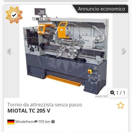
Annuncio economico
1
/
1
Tornio da attrezzista senza passo
MIOTAL
TC 205 V
Mindelheim
705 km