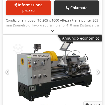
Informazione
Chiamata
prezzo
Condizione:
nuovo
, TC 205 x 1000 Altezza tra le punte: 205
mm Diametro di lavoro sopra il piano: 410 mm Distanza tra
le punte: 1000 mm Larghezza del piano: 260 mm Cono del
mandrino: DIN 55029 (Camlock) 9, n. 6 Dksdpoir If Dofx
Annuncio economico
Amlsr Corsa del carro trasversale: 220 mm Corsa del carro
superiore: 125 mm Foro del mandrino: 52,5 mm Velocità
del mandrino: 20 - 3000 giri/min Regolazione della velocità:
continua Stadi di preselezione meccanici: 2 Potenza del
motore: 3,75 kW Pompa del liquido di raffreddamento: 0,13
kW Avanzamenti longitudinali Z: 0,05 - 1,7 mm/giro
Avanzamenti trasversali X: 0,025 - 0,85 mm/giro Filettature
Whitworth: (45) 2 - 72 TPI Filettature metriche: (39) 0,2 -
14,0 mm Filettature diametrali: (21) 8 - 44 DP Filettature a
modulo: (18) 0,3 - 3,5 MP Diametro del cono del mandrino:
52 mm Cono interno del mandrino: MK 4 Corsa del cono
del mandrino: 150 mm Dimensioni: 2270 x 1120 x 1900 mm
Peso, circa: 1500 kg Caratteristiche: - Precisione della
macchina utensile secondo DIN 8605 - Regolazione