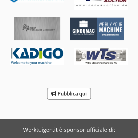
del mandrino 80 mm Supporto del mandrino DIN 55029,
D1-8 Gamma di velocità (12) 25 - 1700 giri/min Gamma di
avanzamenti longitudinali (42) 0,055 - 3,065 mm/giro
Gamma di avanzamenti frontali (42) 0,025 - 1,386 mm/giro
Filettature metriche (41) 0,1 - 14 mm Filettatura in pollici
(60) 2 - 112 Gg/1" Diametro punta 60 mm Corsa della punta
130 mm Portapunta MK 4 Potenza del motore 5,5 kW (7,5
CV) Dimensioni della macchina (L x P x A) 2300 x 1080 x
1600 mm Peso circa 1675 kg Caratteristiche della macchina
- Moderno cuscinetto del mandrino principale con
cuscinetti a sfere a contatto obliquo in design di precisione
- Ingranaggi e alberi temprati e rettificati, anche nel
cambio di alimentazione - Comando centrale e pratico per
avanzamenti e filettature con mandrini di testa e di
avanzamento - Gli ingranaggi sono di grandi dimensioni,
Pubblica qui
temprati e rettificati con precisione - La regolazione della
velocità e dell'avanzamento è semplice, scorrevole e
commutabile con precisione - Traslazione rapida
longitudinale e piana di serie per ridurre i tempi morti - Il
basamento della macchina, fuso in un unico pezzo, è
Werktuigen.it è sponsor ufficiale di:
estremamente resistente alla torsione e alle vibrazioni, il
che soddisfa un requisito essenziale per una tornitura