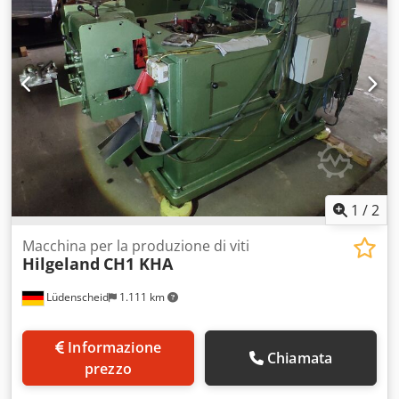
potenza totale richiesta 60 kW Questa pressa per
tranciatura fine FEINTOOL HFA 320 è stata completamente
revisionata nel 2019 ed è in condizioni NUOVE con nuova
marcatura CE RAM PRINCIPALE forza totale (nominale) 320
a corsa min. 30 mm corsa 80 mm ANELLO A V forza
nominale 160 a corsa 30 mm CONTATORE RAM forza
nominale 80 a corsa 30 mm DIMENSIONI DELLO
STRUMENTO tavolo inferiore - larghezza 630 mm tavolo
inferiore - profondità 740 mm tavolo superiore - larghezza
630 mm tavolo superiore - profondità 630 mm luce diurna
max. 320 mm SPECIFICHE ELETTRICHE consumo energetico
totale 60 kW
1
/
2
Macchina per la produzione di viti
Hilgeland
CH1 KHA
Lüdenscheid
1.111 km
Informazione
Chiamata
prezzo