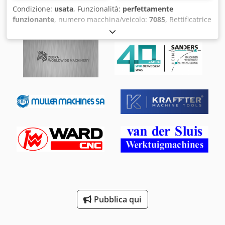
1.100 mm AVANZAMENTI: • Avanzamento X/Y/Z: 2–10.000
Condizione:
usata
, Funzionalità:
perfettamente
mm/min • Avanzamento W: 2–6.000 mm/min Chjdpfx
funzionante
, numero macchina/veicolo:
7085
, Rettificatrice
Acsrwx U Ijkja • Avanzamento asse B: 0,025–3 giri/min • Viti
universale usata Marca: WMW Modello: SU 315 x 1000 mm
a ricircolo di sfere su tutti gli assi lineari CONTROLLO CNC:
Codpfxjwl A H Do Acksha Con dispositivo per rettifica
Fanuc 31i-A Nota: Necessita della sostituzione dei carter
interna Diametro massimo pezzo: 315 mm Lunghezza
telescopici asse X (prezzo già adeguato). Macchina in
massima di lavorazione: 1000 mm Velocità mandrino mola:
funzione — visione su appuntamento. Prodotta da REM
1340 giri/min Velocità pezzo in lavorazione: 22-500 giri/min
Bacau – Romania. Esportazione in tutto il mondo.
Corsa longitudinale tavola: 5-1680 mm Velocità tavola:
Contattaci per specifiche complete e prezzi.
0,05-5 m/min Peso massimo pezzo: 300 kg Potenza
installata: 12,5 kW Peso macchina: ca. 5,8 t
Pubblica qui