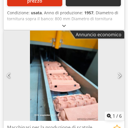
prezzo
Condizione:
usata
, Anno di produzione:
1957
, Diametro di
tornitura sopra il banco: 800 mm Diametro di tornitura
sopra il carrello: 540 mm Lunghezza di tornitura: 4000 mm
Altezza delle punte: 400 mm Distanza tra le punte: 4000
Annuncio economico
mm Velocità mandrino: 9 - 1140 giri/min Passaggio barra
mandrino: 96 mm Peso macchina ca.: 8,5 t Dimensioni
macchina (L x P x A): 7,0 x 1,70 x 1,70 m - con ponte -
Chjdpfsxwp Ehjx Acksa Accessori: Mandrino a 3 griffe
FORKARDT diametro 400 mm, mandrino a 4 griffe diametro
500 mm, piastra frontale diametro 800 mm, visualizzazione
digitale su assi X e Z ACU-RITE, torretta portautensili
MULTIFIX con vari inserti, 2 lunette fisse, 1 lunetta centrale,
punta centrale, impianto di raffreddamento
1
/
6
Macchinari per la produzione di scatole