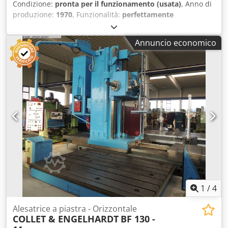
Condizione:
pronta per il funzionamento (usata)
, Anno di
produzione:
1970
, Funzionalità:
perfettamente
funzionante
, lunghezza dell'albero sotto la testa:
30 mm
,
lunghezza sezione (max):
52 mm
, Pressa a doppio effetto
Annuncio economico
Hilgeland CH1 KHA Anno di costruzione 1970 La macchina
è pronta per l'uso immediato! Cedpfour N Daex Ackjha
1
/
4
Alesatrice a piastra - Orizzontale
COLLET & ENGELHARDT
BF 130 -