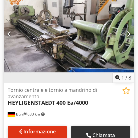
400x500 mm Angolo elica massimo: 45 gradi Diametro
creatore: 500 mm Velocità creatore: 9-63 giri/min Chsdpfx
Acjxln Iwokea Potenza totale installata: 47 kW Peso
macchina: 160 ton Dotata di testa di generazione normale,
testa di generazione tangenziale, testa di fresatura
interna, ruote di ricambio, supporti. Video disponibile.
1
/
8
Tornio centrale e tornio a mandrino di
avanzamento
HEYLIGENSTAEDT
400 Ea/4000
Bühl
833 km
Informazione
Chiamata