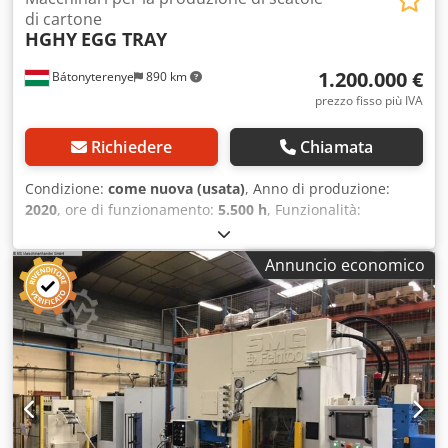
di cartone
HGHY
EGG TRAY
1.200.000 €
Bátonyterenye
890 km
prezzo fisso più IVA
Richiedere
Chiamata
Condizione:
come nuova (usata)
, Anno di produzione:
2020
, ore di funzionamento:
5.500 h
, Funzionalità:
perfettamente funzionante
, numero macchina/veicolo:
XZHGB50-12050
, Equipaggiamento:
documentazione /
Annuncio economico
manuale
, SI PREGA DI RICHIEDERE UNA VISITA ALLA LINEA
DI PRODUZIONE SOLO DA PARTE DI INTERESSATI SERI! A
GENNAIO NON È PREVISTA LA SMONTAGGIO DELLA LINEA,
L'INSERZIONE NON CONSENTE ULTERIORI AZIONI. Offro in
vendita una linea di produzione completamente unica in
Ungheria. 1. La linea produce porta-uova per 10 pezzi, sia
in modalità continua sia a commessa. Dal pretrattamento
della materia prima fino alla spedizione, offriamo un
sistema completo in vendita. Chsdpjya Eh Ejfx Ackea 2. La