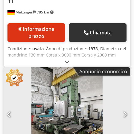
11
Metzingen
785 km
Informazione
Chiamata
prezzo
Condizione:
usata
, Anno di produzione:
1973
, Diametro del
mandrino 130 mm Corsa x 3000 mm Corsa y 2000 mm
Potenza totale richiesta 4,5 kW Peso della macchina circa
30 tonnellate Diametro del mandrino di foratura 130 mm
Annuncio economico
Supporto del mandrino 50 SK Campo di lavoro: x - colonna
longitudinale 3.000 mm y - Testata verticale 2.000 mm z -
Corsa del mandrino 1.000 mm Chjdpfx Aet Hwt Socksa
Fondo del piano del tavolo 3.300 x 2.400 mm Carico per m2
10 to/m2 Tavola montata circa xx.000 mm Posizione
minima / massima del mandrino di lavoro sopra il tavolo
770 / 2.770 mm Avanzamento 0,9 - 2.000 mm/min.
Traslazione rapida per fantina e colonna 5.000 mm
Avanzamento del cannotto 0,5-1.200 mm/min. Gamma di
velocità parzialmente variabile in continuo 4,5 - 1.250