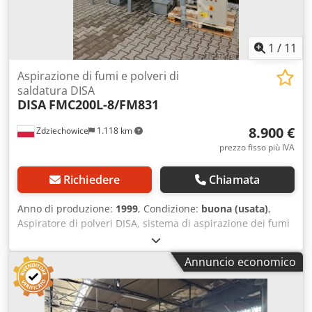
1
/
11
Aspirazione di fumi e polveri di
saldatura DISA
DISA
FMC200L-8/FM831
8.900 €
Zdziechowice
1.118 km
prezzo fisso più IVA
Richiedere
Chiamata
Anno di produzione:
1999
, Condizione:
buona (usata)
,
Aspiratore di polveri DISA, sistema di aspirazione dei fumi
di saldatura, filtro a cartuccia autopulente, pneumatico, a
depressione, per plasma, laser, sabbiatura, pallinatura,
Annuncio economico
micro-sferizzazione, lavorazione di materiali plastici e
catalizzatori, processi minerali e per tutti i tipi di polveri
secche. Il filtro viene pulito pneumaticamente mediante
impulsi di aria compressa durante il funzionamento,