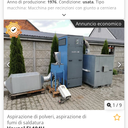
Anno di produzione:
1976
, Condizione:
usata
, Tipo
macchina: Macchina per recinzioni con giunto a cerniera
Marca: WAFIOS Modello: HJGM Anno di costruzione: 1976
Gamma diametro filo: 2,0-3,0 mm Larghezza di lavoro: 2000
Annuncio economico
mm Chodpfx Alew Rq Avo Tea Distanza verticale tra i fili:
150 mm
1
/
9
Aspirazione di polveri, aspirazione di
fumi di saldatura