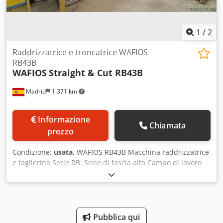
Parametri : Ventilatore insonorizzato con silenziatore, 18,5
Kw Efficienza 8000 m3/h Area di filtrazione 104 m2 Incluso
: Unità di filtraggio Inverter Dosatore di calce Silenziatore
1
/
2
Raddrizzatrice e troncatrice WAFIOS
RB43B
WAFIOS
Straight & Cut RB43B
Madrid
1.371 km
Informazione
Chiamata
prezzo
Condizione:
usata
, WAFIOS RB43B Macchina raddrizzatrice
e taglierina Serie RB: Serie di fascia alta Campo di lavoro
Diametro: 5 – 10 mm Lunghezza di taglio: da 500 mm
Velocità di taglio: 80 tagli/min Velocità di linea: 5 – 160
m/min Chedpjymcfhofx Al Toa Serie: RB di fascia alta
Pubblica qui