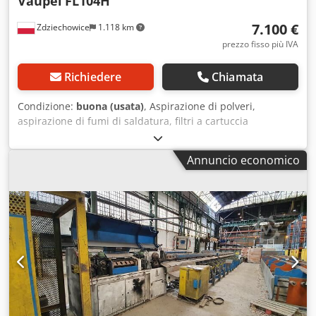
Vaupel
FL104H
7.100 €
Zdziechowice
1.118 km
prezzo fisso più IVA
Richiedere
Chiamata
Condizione:
buona (usata)
, Aspirazione di polveri,
aspirazione di fumi di saldatura, filtri a cartuccia
autopulenti, filtri pneumatici, filtri per vuoto per plasma,
laser, sabbiatura, sabbiatura, granigliatura e tutti i tipi di
Annuncio economico
polvere secca. Marchio: Vaupel - Gram Cjdsn Nw Ntepfx Al
Toha Modello : FL 104H Dispositivo ad alta pressione. Il
filtro viene pulito da impulsi di aria compressa durante il
funzionamento, con conseguente elevata efficienza
dell'unità. Ventilatore sul lato pulito che riduce al minimo il
rischio di esplosione. Applicazioni: sistema di aspirazione
centrale per più stazioni di saldatura sistema di estrazione
per robot di saldatura sistema di estrazione per tavoli di
taglio e rettifica termica sistema di estrazione in
combinazione con tavolo di estrazione sistema di
estrazione per la macinazione di materiali non sfruttabili