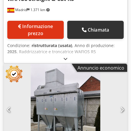
Madrid
1.371 km
Informazione
Chiamata
prezzo
Condizione:
ristrutturata (usata)
, Anno di produzione:
2025
, Raddrizzatrice e troncatrice WAFIOS R5
Completamente revisionata nel 2025 Diametro: 6-14 mm
Lunghezza di taglio: 6000 mm Velocità: 23-90 metri/min
Annuncio economico
Chjdpfxsymb A Ej Al Toa Peso: 3500 kg Potenza motore: 30
kW Nota: L'estensione attualmente misura 6 metri, ma può
essere regolata a 12 metri se necessario.