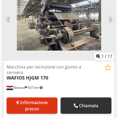
garantendo un'elevata efficienza del dispositivo. La ventola
è posizionata sul lato pulito, riducendo al minimo il rischio
di esplosione. Elementi filtranti altamente resistenti,
impermeabili. Rivestimento in alluminio, antistatici,
temperatura di esercizio fino a 135 gradi Celsius. Ventola
con potenza di 11 kW. Portata fino a 8000 m3/h.
Depressione fino a 4300 Pa. Cedpfshqd Tvsx Al Tjha
Superficie di filtrazione di 128 m2.
1
/
17
Macchina per recinzione con giunto a
cerniera
WAFIOS
HJGM 170
Đakovo
607 km
Informazione
Chiamata
prezzo