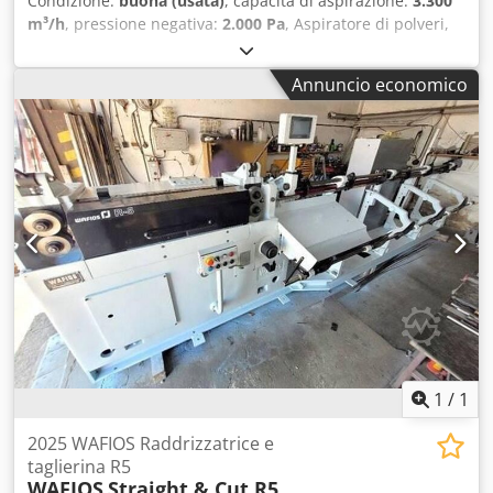
Condizione:
buona (usata)
, capacità di aspirazione:
3.300
m³/h
, pressione negativa:
2.000 Pa
, Aspiratore di polveri,
aspiratore di fumi di saldatura, filtro autopulente, filtro a
cartuccia per plasma, laser, sabbiatura, granigliatura Filtro
Annuncio economico
pulito pneumaticamente da impulsi di aria compressa
durante il funzionamento, quindi ad alta efficienza.
Ventilatore sul lato pulito per ridurre al minimo il rischio di
esplosione. Marchio: DUST HOG / UAS Modello: SBS-4-2 SD
Potenza motore 4 Kw Chedpfx Ajunh Uvjl Tsa Ventilatore in
involucro fonoassorbente Capacità 3300 m3/h Vuoto - 2000
Pa Area di filtrazione - 112m2 Diametro di ingresso - 300
mm Cartucce filtranti a cartuccia - 4 pezzi. Altezza - 3,90 m
profondità - 1,70 m larghezza - 1,25 m
1
/
1
2025 WAFIOS Raddrizzatrice e
taglierina R5
WAFIOS
Straight & Cut R5