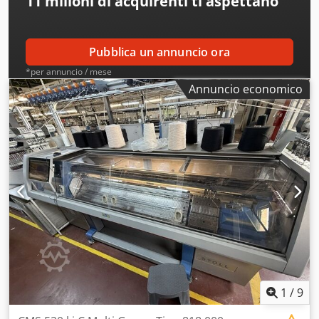
11 milioni di acquirenti
ti aspettano
Pubblica un annuncio ora
*per annuncio / mese
Annuncio economico
1
/
9