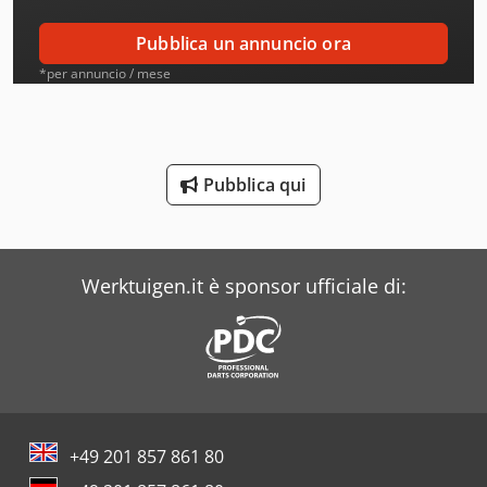
Arad
Pubblica un annuncio ora
Aro
*per annuncio / mese
Atb
Ausa
Pubblica qui
Avia
Beka-Mak
Werktuigen.it è sponsor ufficiale di:
Bianco
Biglia
Bison
Blm
+49 201 857 861 80
Buehler