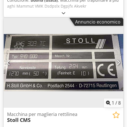
Condizione:
buona (usata)
, Macchina per trapuntare a più
aghi Mammut VMK Dsdpslx Dgpjfx Akvekr
Annuncio economico
1
/
8
Macchina per maglieria rettilinea
Stoll
CMS