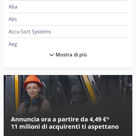
Aba
Abs
Accu-Sort Systems
Aeg
Mostra di più
Ageo
Ake
Alber
Alberti
Alcoa
Annuncia ora a partire da 4,49 €
*
Ams
11 milioni di acquirenti
ti aspettano
Amt