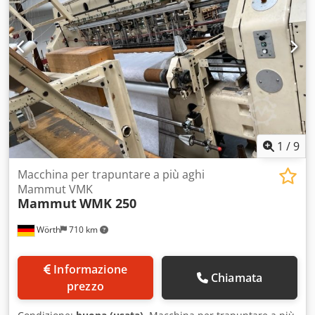
1
/
9
Macchina per trapuntare a più aghi
Mammut VMK
Mammut
WMK 250
Wörth
710 km
Informazione
Chiamata
prezzo