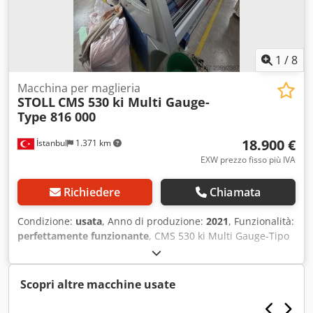
1
/
8
Macchina per maglieria
STOLL
CMS 530 ki Multi Gauge-
Type 816 000
18.900 €
İstanbul
1.371 km
EXW prezzo fisso più IVA
Richiedere
Chiamata
Condizione:
usata
, Anno di produzione:
2021
, Funzionalità:
perfettamente funzionante
, CMS 530 ki Multi Gauge-Tipo
816 000 E3,5.2 - 3 Sistema - 50" - 20 Fili Dkedjyaypdepfx
Akvjr Disponibili 26 unità di questo modello
Scopri altre macchine usate