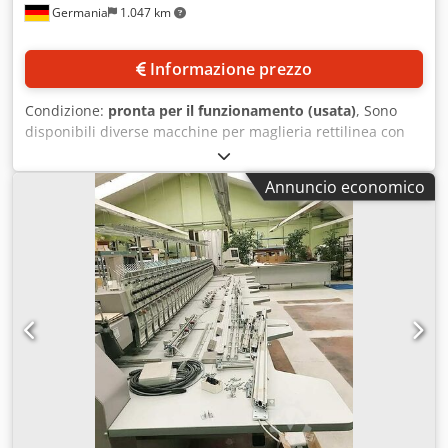
Germania
1.047 km
Informazione prezzo
Condizione:
pronta per il funzionamento (usata)
, Sono
disponibili diverse macchine per maglieria rettilinea con
vari finezza e set di aghi Groz-Beckert. 1) Stoll CMS 303 TC,
finezza: E10, larghezza nominale: 1270 mm, set di aghi: 10.
Annuncio economico
2) Stoll CMS 303 TC, finezza: E10, larghezza nominale: 1270
mm, set di aghi: 10. 3) Stoll CMS 303 TC, finezza: E12,
larghezza nominale: 1270 mm, set di aghi: 12. 4) Stoll CMS
303 TC, finezza: E10, larghezza nominale: 1270 mm, set di
aghi: 10. 5) Stoll CMS 340 TC, finezza: E12, set di aghi: 12. 6)
Stoll CMS 411, finezza: E10, set di aghi: 10. 7) Stoll CMS 422
TC, finezza: E12, set di aghi: 12. 8) Stoll CMS 422 TC,
finezza: E12, set di aghi: 12. 9) Stoll CMS 422.6, finezza:
E12, set di aghi: 10. 10) Stoll CMS 422.6, finezza: E12, set di
aghi: 10. 11) Stoll CMS 422.6, finezza: E14. 12) Stoll CMS
422.6, finezza: E14. 13) Stoll CMS 430.6, finezza: E12,
larghezza nominale: 2440 mm, set di aghi: 12. 14) Stoll
CMS 430.6, finezza: E12, larghezza nominale: 2440 mm, set