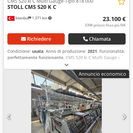
CMS 520 ki C Multi Gauge-Tipo 818 000
STOLL
CMS 520 K C
23.100 €
İstanbul
1.371 km
EXW prezzo fisso più IVA
Richiedere
Chiamata
Condizione:
usata
, Anno di produzione:
2021
, Funzionalità:
perfettamente funzionante
, CMS 520 ki C Multi Gauge –
Tipo 818 000 C E1,5.2, 2 sistemi – 50'' – 12 fili Dkodpoyaqt
Hofx Akvjr Sono disponibili 48 unità di questo modello.
Annuncio economico