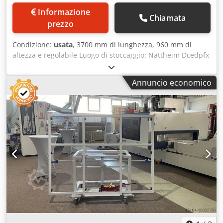
Informazione
Chiamata
prezzo
Condizione:
usata
, 3700 mm di lunghezza, 960 mm di
altezza e regolabile Luogo di stoccaggio: Nattheim Dcedpfx
Aov Dauqel Rok
Annuncio economico