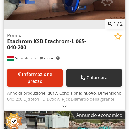
1
/
2
Pompa
Etachrom
KSB Etachrom-L 065-
040-200
Székesfehérvár
753 km
Informazione
Chiamata
prezzo
Anno di produzione:
2017
, Condizione:
nuovo
, Dimensioni:
040-200 Djdpfoh I D Dyox Al Rjck Diametro della girante:
190 mm Portata: 32 m3/h Prevalenza: 51,00 m
Annuncio economico