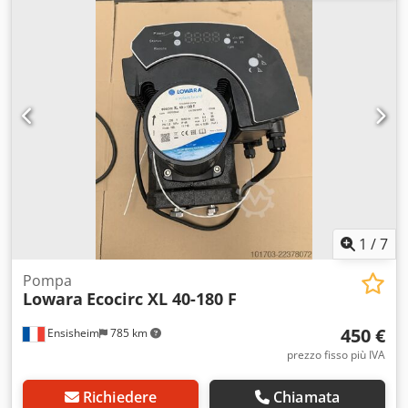
alloggiamenti di plastica Dcjdpfxjvnrz Do Al Rok
1
/
7
Pompa
Lowara
Ecocirc XL 40-180 F
450 €
Ensisheim
785 km
prezzo fisso più IVA
Richiedere
Chiamata