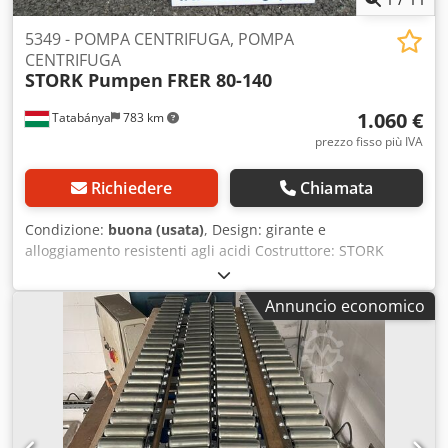
5349 - POMPA CENTRIFUGA, POMPA
CENTRIFUGA
STORK Pumpen
FRER 80-140
1.060 €
Tatabánya
783 km
prezzo fisso più IVA
Richiedere
Chiamata
Condizione:
buona (usata)
, Design: girante e
alloggiamento resistenti agli acidi Costruttore: STORK
Pumpen -Tipo: FRER 80-140 -Dimensioni: 1000 x 400 x 550
mm -Dimensioni dello stelo: DN80; DN80 Dcjdpon R D Tkjfx
Annuncio economico
Al Rok -Tensione: 400 V -Potenza elettrica: 5,5 kW