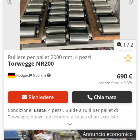
1
/
2
Rulliere per pallet 2000 mm, 4 pezzi
Torwegge
NR200
690 €
Rodgau
950 km
prezzo fisso più IVA
Richiedere
Chiamata
Condizione:
usata
, 4 pezzi. Guide a rulli per pallet di
Torwegge, nuove, da vendere a causa di un acquisto
errato. Dcsdpex Hwrwjfx Al Rsk NR200 #0040329 Profilo:
65/130/65 x 3 mm Passo: 66 mm Altezza: 80 mm Capacità
Annuncio economico
di carico/rullo: 160 kg (NR200/60/10) Profilo in lamiera di