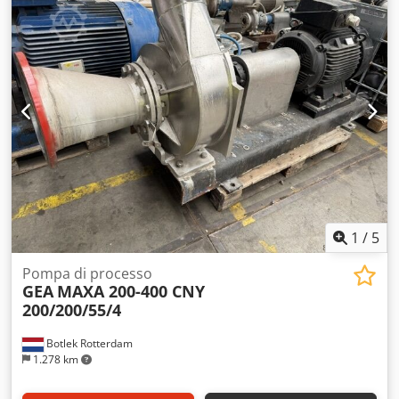
acciaio zincato U-65/130/65 x 3 Lunghezza: 2000 mm
Ubicazione: Rieth
1
/
5
Pompa di processo
GEA
MAXA 200-400 CNY
200/200/55/4
Botlek Rotterdam
1.278 km