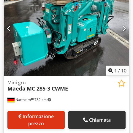
1
/
10
Mini gru
Maeda
MC 285-3 CWME
Nattheim
782 km
Informazione
Chiamata
prezzo