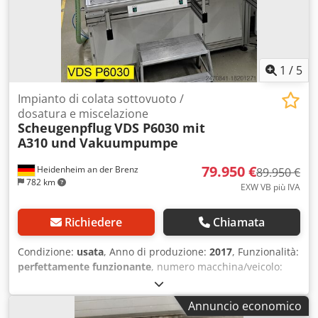
1
/
5
Impianto di colata sottovuoto /
dosatura e miscelazione
Scheugenpflug
VDS P6030 mit
A310 und Vakuumpumpe
79.950 €
Heidenheim an der Brenz
89.950 €
782 km
EXW VB più IVA
Richiedere
Chiamata
Condizione:
usata
, Anno di produzione:
2017
, Funzionalità:
perfettamente funzionante
, numero macchina/veicolo:
SNDE106744
, tensione di ingresso:
400 V
, frequenza di
ingresso:
50 Hz
, Il sistema di colata sotto vuoto è stato
Annuncio economico
utilizzato per colare la resina epossidica negli