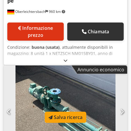
pe
Oberleichtersbach
960 km
Informazione
Chiamata
prezzo
Condizione:
buona (usata)
, attualmente disponibili in
magazzino: 8 unità 1 x NETZSCH NM015BY01, anno di
fabbricazione 1998 2 x ALLWEILER SEP 380.1A11P01, anno
di fabbricazione 1990/1992 2 x ALLWEILER AE1N25-ID,
Annuncio economico
riduttore GETRIEBEBAU NORD 0,75 kW, anno di
fabbricazione 1996 Dcodpfx Aslhr Hfel Rsk 1 x ALLWEILER
AE1E550-ID, riduttore GETRIEBEBAU NORD 4 kW, anno di
fabbricazione 1996 1 x produttore sconosciuto, riduttore
LEROY SOMER, 5,5 kW 1 x SEEPEX BN025, riduttore HEW +
motore 0,37 kW, anno di fabbricazione 1992
Salva ricerca