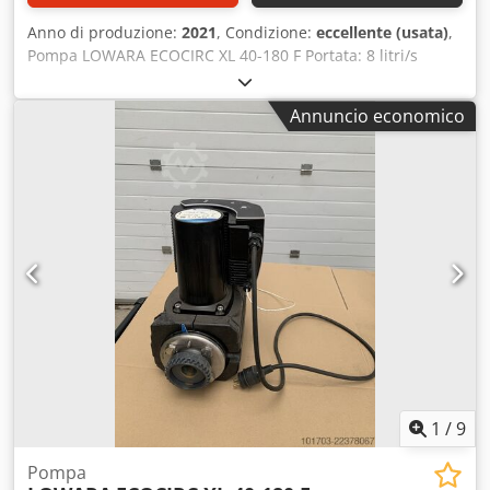
Anno di produzione:
2021
, Condizione:
eccellente (usata)
,
Pompa LOWARA ECOCIRC XL 40-180 F Portata: 8 litri/s
Flange DN40 Tensione: 230 V monofase Djdjzm Sw Espfx Al
Rsck (vedi dettagli tecnici nelle foto) Anno di costruzione:
Annuncio economico
2021 - Usata raramente
1
/
9
Pompa