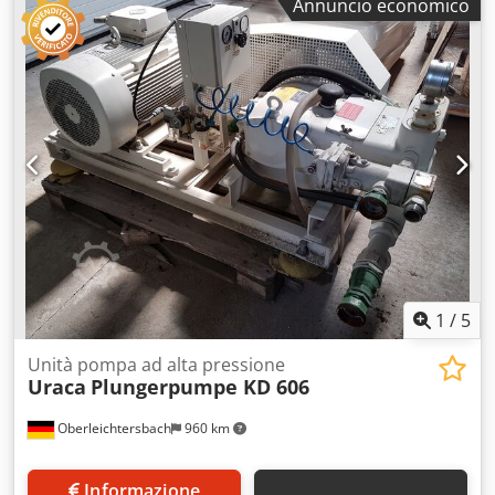
Annuncio economico
1
/
5
Unità pompa ad alta pressione
Uraca
Plungerpumpe KD 606
Oberleichtersbach
960 km
Informazione