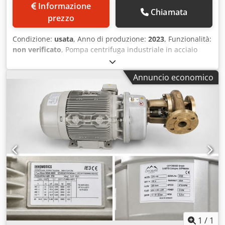
Informazione
Chiamata
prezzo
Condizione:
usata
, Anno di produzione:
2023
, Funzionalità:
non verificato
, Pompa centrifuga industriale in acciaio
inossidabile GEA Hilge MAXA, in condizioni eccellenti.
Specifiche: Produttore: GEA Hilge Modello: MAXA 200-400
Annuncio economico
CNY 200/200/55/4 Anno di fabbricazione: 05/2023 Portata:
280 m³/h Dcedpfx Alszrm I Ne Rok Prevalenza: 20 m
Potenza del motore: 55 kW Motore elettrico Siemens IE3
Velocità: 1.450 giri/min Corpo pompa in acciaio
inossidabile Unità completa, pronta all'uso, con motore,
giunto e telaio di base Adatta per le industrie alimentare,
delle bevande, lattiero-casearia, farmaceutica e chimica La
pompa viene venduta nello stato in cui si trova, senza
garanzia. Consegna: EXW Rotterdam, Paesi Bassi, caricata
sul vostro camion. È possibile effettuare un sopralluogo
previo appuntamento.
1
/
1