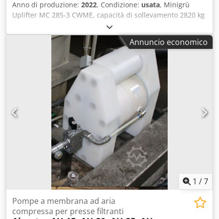
Anno di produzione:
2022
, Condizione:
usata
, Minigrù
Uplifter MC 285-3 CWME, capacità di sollevamento 2820 kg
a un raggio di 1400 mm. Altezza di sollevamento massima:
8700 mm. Raggio di lavoro massimo: 8200 mm (con un
Annuncio economico
carico di circa 150 kg). Dotato di punta di montaggio e
carrello di trasporto UPT 200. Meno di 100 ore di lavoro.
Luogo di stoccaggio: presso il cliente. Dcsdoytrd Tspfx Al
Rek
1
/
7
Pompe a membrana ad aria
compressa per presse filtranti