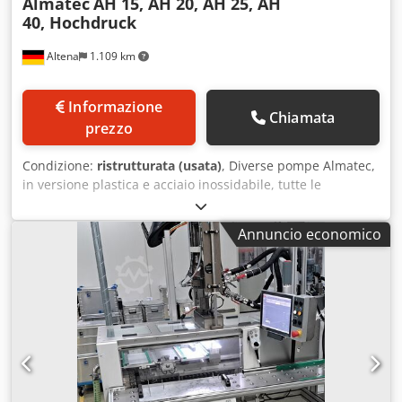
Almatec
AH 15, AH 20, AH 25, AH
40, Hochdruck
Altena
1.109 km
Informazione
Chiamata
prezzo
Condizione:
ristrutturata (usata)
, Diverse pompe Almatec,
in versione plastica e acciaio inossidabile, tutte le
dimensioni della serie AH, completamente revisionate e
disponibili in tempi brevi. Dodpfx Aljfcy A Ho Rjck
Annuncio economico