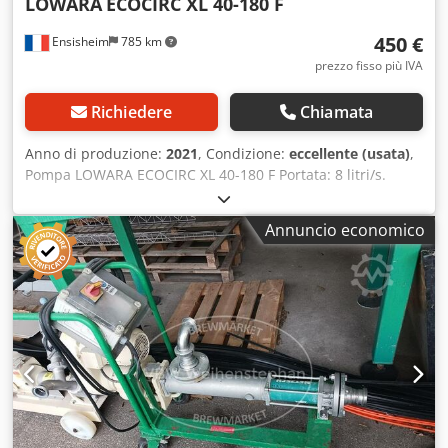
LOWARA
ECOCIRC XL 40-180 F
450 €
Ensisheim
785 km
prezzo fisso più IVA
Richiedere
Chiamata
Anno di produzione:
2021
, Condizione:
eccellente (usata)
,
Pompa LOWARA ECOCIRC XL 40-180 F Portata: 8 litri/s.
Anno di costruzione: 2021 – Usata raramente Flange DN40
Dodszm Swxspfx Al Reck Tensione: 230 V monofase (vedere
Annuncio economico
dettagli tecnici nelle foto)