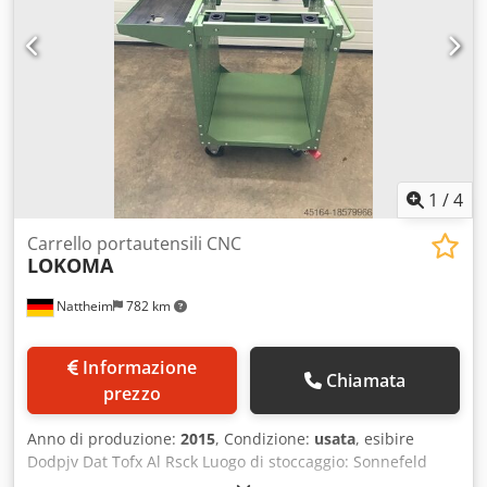
1
/
4
Carrello portautensili CNC
LOKOMA
Nattheim
782 km
Informazione
Chiamata
prezzo
Anno di produzione:
2015
, Condizione:
usata
, esibire
Dodpjv Dat Tofx Al Rsck Luogo di stoccaggio: Sonnefeld