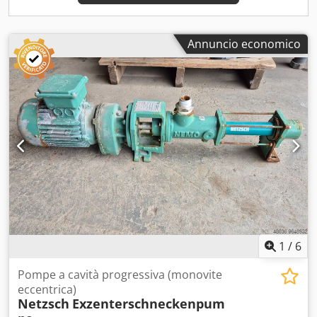
Annuncio economico
1
/
6
Pompe a cavità progressiva (monovite
eccentrica)
Netzsch
Exzenterschneckenpum