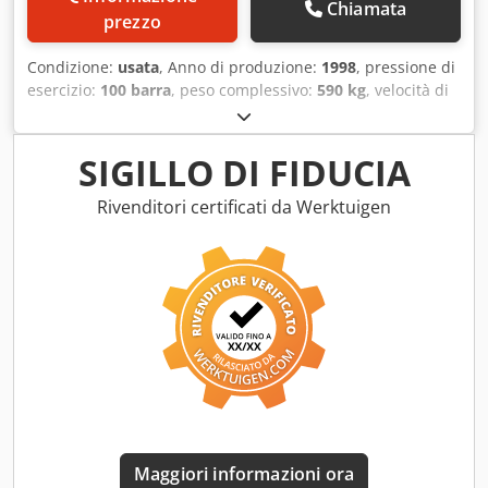
Chiamata
prezzo
Condizione:
usata
, Anno di produzione:
1998
, pressione di
esercizio:
100 barra
, peso complessivo:
590 kg
, velocità di
rotazione (max):
600 giri/min
, potenza:
30 kW (40,79 CV)
,
Unità pompa ad alta pressione URACA Tipo: RS606E/100
Pompa a 3 pistoni URACA KD606 Portata: 138 l/min Dcjdpfx
SIGILLO DI FIDUCIA
Asv Hqpqjl Rjk con motore elettrico da 30 kW
Rivenditori certificati da Werktuigen
Maggiori informazioni ora