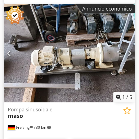
Dotazioni: motore, quadro elettrico Dcedpfx Alezgcxae Rjk
Annuncio economico
1
/
5
Pompa sinusoidale
maso
Freising
730 km