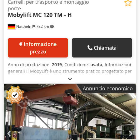
Carrelli per trasporto e montaggio
porte
Mobylift
MC 120 TM - H
Nattheim
782 km
Informazione
Chiamata
prezzo
Anno di produzione:
2019
, Condizione:
usata
, Informazioni
generali Il MobyLift è uno strumento pratico progettato per
sollevare, trasportare e posizionare in modo ergonomico
prodotti come porte, piani di tavoli e altri tipi di lastre,
Annuncio economico
nonché pannelli. Dal punto di vista operativo, il MobyLift
rappresenta un investimento vantaggioso. È facile da
usare, riduce il numero di prodotti danneggiati, aumenta
la produttività e previene i dolori alla schiena, riducendo
così i tempi di inattività dovuti a infortuni. Il MobyLift è
stato sviluppato in collaborazione con aziende di
montaggio affidabili, combinando le loro conoscenze ed
esperienze con la nostra competenza, al fine di creare uno