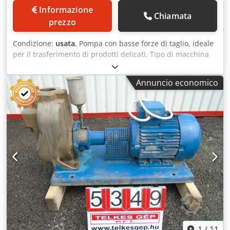
Informazione
Chiamata
prezzo
Condizione:
usata
, Pompa con basse forze di taglio, ideale
per il trasferimento di prodotti delicati. Tipo di macchina
(accessorio): pompa a spostamento positivo.
Posizionamento: montata su una base in acciaio
Annuncio economico
inossidabile con piedini. Dcedpezgcw Nefx Al Rok
Dotazione: motore, raccordi DN50.
1
/
11