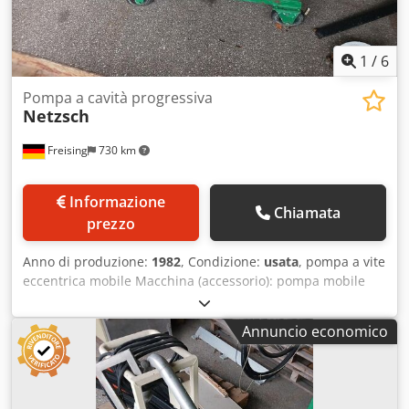
1
/
6
Pompa a cavità progressiva
Netzsch
Freising
730 km
Informazione
Chiamata
prezzo
Anno di produzione:
1982
, Condizione:
usata
, pompa a vite
eccentrica mobile Macchina (accessorio): pompa mobile
per la raccolta del papavero Dcedpfx Aszgcxmel Rjk
Posizione: su telaio mobile con ruote Dotazione: motore,
Annuncio economico
quadro elettrico, raccordi DN50