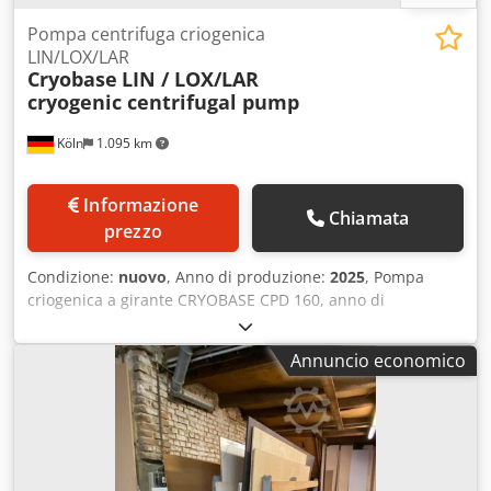
Pompa centrifuga criogenica
LIN/LOX/LAR
Cryobase
LIN / LOX/LAR
cryogenic centrifugal pump
Köln
1.095 km
Informazione
Chiamata
prezzo
Condizione:
nuovo
, Anno di produzione:
2025
, Pompa
criogenica a girante CRYOBASE CPD 160, anno di
fabbricazione 2025 In vendita, una pompa criogenica a
girante CRYOBASE, modello CPD 160, praticamente nuova,
Annuncio economico
con motore elettrico ad asse orizzontale per azoto liquido /
ossigeno / aria (LIN / LOX / LAR). La pompa non è mai stata
utilizzata, è stata conservata in ambiente asciutto ed è
stata montata solo a scopo di test; tutte le targhette
identificative e le etichette di sicurezza originali sono
presenti. Dati tecnici principali: Tipo: pompa a girante CPD