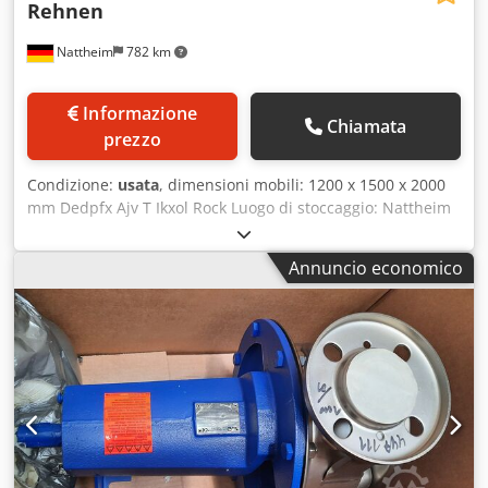
Rehnen
Nattheim
782 km
Informazione
Chiamata
prezzo
Condizione:
usata
, dimensioni mobili: 1200 x 1500 x 2000
mm Dedpfx Ajv T Ikxol Rock Luogo di stoccaggio: Nattheim
Annuncio economico