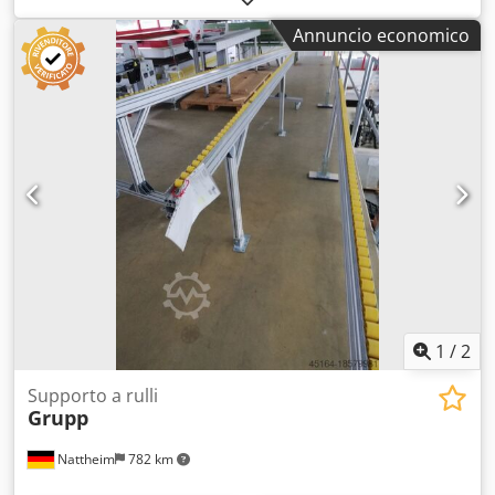
Annuncio economico
1
/
2
Supporto a rulli
Grupp
Nattheim
782 km