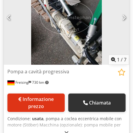
1
/
7
Pompa a cavità progressiva
Freising
730 km
Informazione
Chiamata
prezzo
Condizione:
usata
, pompa a coclea eccentrica mobile con
motore (Stöber) Macchina (opzionale): pompa mobile per
melassa Struttura di base: telaio mobile su ruote