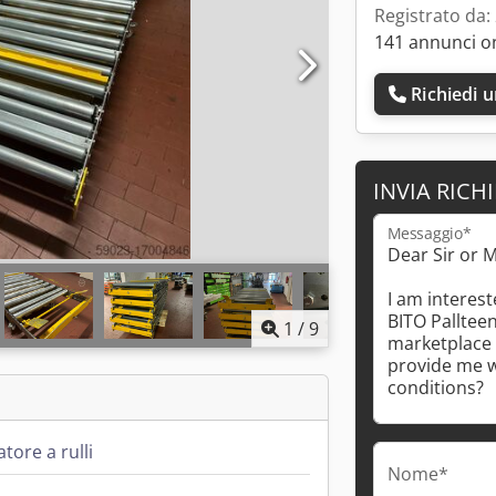
Registrato da:
141 annunci o
Richiedi 
INVIA RICH
Messaggio*
1
/
9
tore a rulli
Nome*