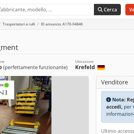
Cerca
V
Trasportatori a rulli
ID annuncio: A170-04846
gment
one
Ubicazione
o
Krefeld
(perfettamente funzionante)
Venditore
Nota:
Re
accedi,
per v
informazioni
Ultimo accesso