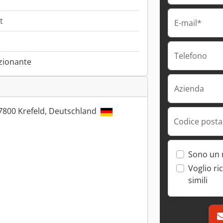
t
E-mail*
Telefono
zionante
Azienda
7800 Krefeld, Deutschland
Codice postal
Sono un 
Voglio ri
simili