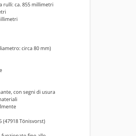
ulli: ca. 855 millimetri
tri
illimetri
(diametro: circa 80 mm)
e
ante, con segni di usura
ateriali
almente
 5 (47918 Tönisvorst)
 funzionato fino allo