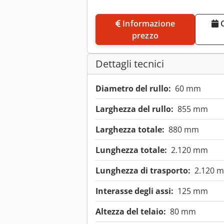
Informazione
Concordare un appuntamento di
prezzo
Dettagli tecnici
Diametro del rullo:
60 mm
Larghezza del rullo:
855 mm
Larghezza totale:
880 mm
Lunghezza totale:
2.120 mm
Lunghezza di trasporto:
2.120 
Interasse degli assi:
125 mm
Altezza del telaio:
80 mm