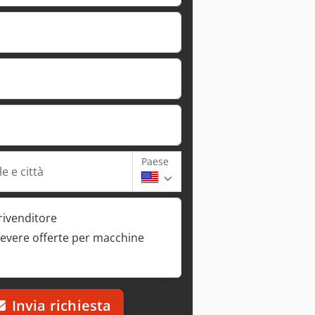
Paese
e e città
rivenditore
cevere offerte per macchine
Invia richiesta