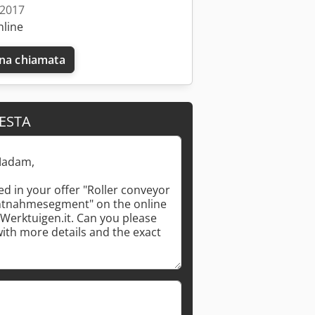
 2017
nline
una chiamata
IESTA