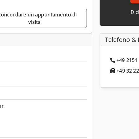
Dic
visita
Telefono & 
+49 2151 
+49 32 22
mm