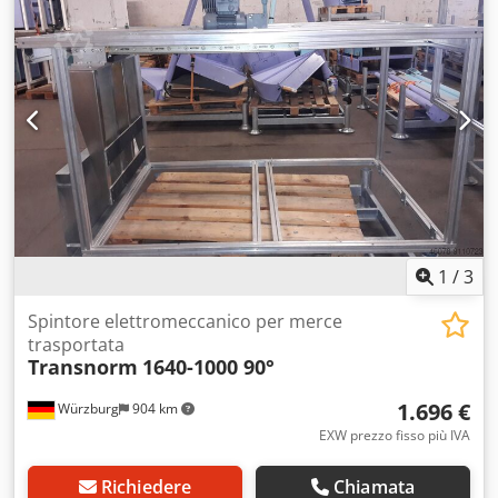
3000/310/H890 mm -Peso: 44 kg Credezq Aaxopfx Alyjf
1
/
3
Spintore elettromeccanico per merce
trasportata
Transnorm
1640-1000 90°
1.696 €
Würzburg
904 km
EXW prezzo fisso più IVA
Richiedere
Chiamata