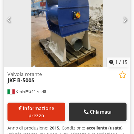
1
/
15
Valvola rotante
JKF
B-500S
Rimini
244 km
Informazione
Chiamata
prezzo
Anno di produzione:
2015
, Condizione:
eccellente (usata)
,