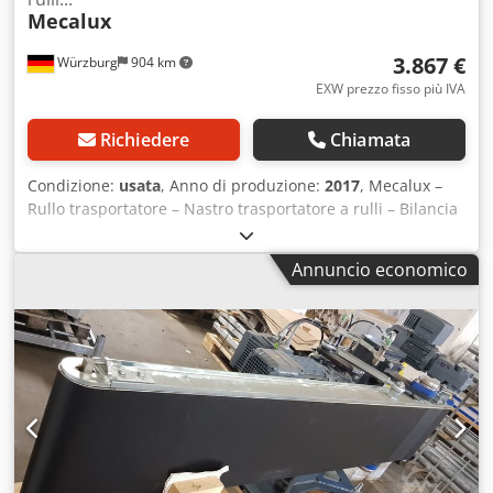
Mecalux
3.867 €
Würzburg
904 km
EXW prezzo fisso più IVA
Richiedere
Chiamata
Condizione:
usata
, Anno di produzione:
2017
, Mecalux –
Rullo trasportatore – Nastro trasportatore a rulli – Bilancia
di pesatura dinamica 24V 1050-735-650 RA1913
Produttore: Mecalux Larghezza rulli (LR): 650, rulli in
Annuncio economico
acciaio Larghezza nominale/esterna (LN): 735 mm
Lunghezza: 1050 mm Altezza struttura: 130 mm Diametro
rulli: 50 mm Credpfx Ask Abk Sslyof Distanza tra i rulli: 75
mm Azionamento rulli: 2x ITOH-Deki 16936/010 Velocità di
trasporto: regolabile liberamente tramite inverter di
frequenza tra 0,543 e 0,95 m/s Include display bilancia, 6
uscite per il controllo e la trasmissione dei dati di
misurazione a un PLC Precisione di misura: 50 g Contenuto
della fornitura: include supporti Disponibile come
optional: Guide laterali su un lato o su entrambi i lati