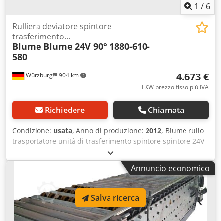
1
/
6
Rulliera deviatore spintore
trasferimento...
Blume
Blume 24V 90° 1880-610-
580
4.673 €
Würzburg
904 km
EXW prezzo fisso più IVA
Richiedere
Chiamata
Condizione:
usata
, Anno di produzione:
2012
, Blume rullo
trasportatore unità di trasferimento spintore spintore 24V
90° 1880-610-580 RA2045 Marca: Direzione di marcia:
entrambe le direzioni Larghezza del rullo (RB): 580 mm
Annuncio economico
Larghezza nominale/larghezza esterna del telaio (NB): 610
- 670 mm Lunghezza: 1880 mm Distanza tra i rulli: 75-80
mm Lato espulsore: entrambi i lati Motore: mototamburo
Salva ricerca
Interroll 24V Sollevatore: cilindro pneumatico Altezza
attualmente impostata: 875 mm Velocità del trasportatore: