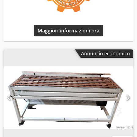
Per una consulenza individuale ed esperta, contattateci
semplicemente. Basta contattarci telefonicamente o
tramite e-mail. Credpfx Alsra Hp Ajysf Saremo felici di
aiutarti a pianificare e realizzare i tuoi progetti. Non
Maggiori informazioni ora
vediamo l'ora di sentire la tua opinione. Distinti saluti La
tua squadra del Dott. Sunday GmbH & Co. KG Il vostro
specialista e interlocutore per l'intralogistica
Annuncio economico