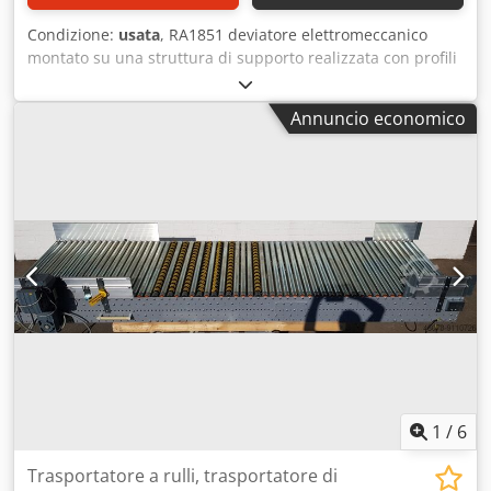
Condizione:
usata
, RA1851 deviatore elettromeccanico
montato su una struttura di supporto realizzata con profili
in alluminio Funzione: deviazione del materiale trasportato
in arrivo di 90° rispetto alla direzione di trasporto Csdpsk
Annuncio economico
Abhdjfx Alyjrf Produttore: Transnorm Dimensioni esterne
struttura di supporto: L x L x A = 1.720 x 1.080 x 940 mm
adatto per nastri di alimentazione fino a 1.000 mm di
larghezza totale Dimensioni del pannello deviante: A = 600
mm, L = 650 mm Peso totale: 108 kg Per una consulenza
personalizzata e professionale, non esitate a contattarci.
Potete contattarci telefonicamente o via e-mail. Saremo
lieti di assistervi nella pianificazione e
nell'implementazione dei vostri progetti. Attendiamo con
piacere di ricevere vostre notizie. Cordiali saluti Il vostro
team di Dr. Sonntag GmbH & Co. KG Il vostro specialista e
punto di riferimento per la logistica interna
1
/
6
Trasportatore a rulli, trasportatore di