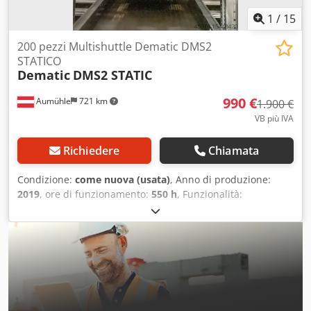
1
/
15
200 pezzi Multishuttle Dematic DMS2
STATICO
Dematic
DMS2 STATIC
990 €
Aumühle
721 km
1.900 €
VB più IVA
Richiedere
Chiamata
Condizione:
come nuova (usata)
, Anno di produzione:
2019
, ore di funzionamento:
550 h
, Funzionalità:
perfettamente funzionante
, 200 unità di Multishuttle
Dematic DMS2 STATIC Articolo usato, anno di
fabbricazione 2019, ottime condizioni, vedere le immagini.
Funzionato solo in fase di test. Capacità di carico: 31,5 kg
Tipi di carico: contenitori in plastica, scatole, ripiani,
imballaggi Principio di funzionamento: Dematic
Multishuttle 2 - Panoramica - YouTube Prezzo negoziabile:
990 € netti/unità Possibilità di sopralluogo previo accordo.