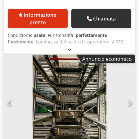
Informazione
Chiamata
prezzo
Condizione:
usata
, Funzionalità:
perfettamente
funzionante
, Lunghezza del nastro trasportatore: 4.000
mm Larghezza del piano: 900 mm Crjdpszr Ndtsfx Alysf
Dotato di tramoggia di alimentazione di nuova
Annuncio economico
fabbricazione Trasmissione tramite riduttore PIV a velocità
variabile.