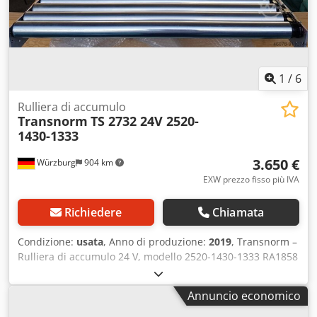
a contattarci. Potete contattarci telefonicamente o via e-
mail. Saremo lieti di assistervi nella pianificazione e
nell'implementazione dei vostri progetti. Attendiamo con
piacere vostre notizie. Codpfxok Abhho Alyjrf Cordiali
saluti, il vostro team di Dr. Sonntag GmbH & Co. KG Il
vostro specialista e partner per la logistica interna.
1
/
6
Rulliera di accumulo
Transnorm
TS 2732 24V 2520-
1430-1333
3.650 €
Würzburg
904 km
EXW prezzo fisso più IVA
Richiedere
Chiamata
Condizione:
usata
, Anno di produzione:
2019
, Transnorm –
Rulliera di accumulo 24 V, modello 2520-1430-1333 RA1858
Produttore: Transnorm Direzione di marcia: entrambe le
direzioni Larghezza dei rulli (LR): 1333 mm Larghezza
Annuncio economico
nominale/esterna (LNE): 1430 mm Lunghezza: 2520 mm
Diametro dei rulli: 50 mm Distanza tra i rulli: 60 mm