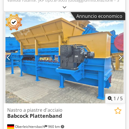
Valvola rotante: JKF tipo:B-500S (dosaggio/miscelazione - 3
pezzi) Unità di dosaggio/miscelazione per il
dosaggio/miscelazione di materiale come granulato e
Annuncio economico
rigranulato di polistirene EPS o altri prodotti simili. Anno di
produzione: 2008, 2008, 2015. Crjdpfx Aoumkm Sjlyef
1
/
5
Nastro a piastre d'acciaio
Babcock
Plattenband
Oberleichtersbach
960 km