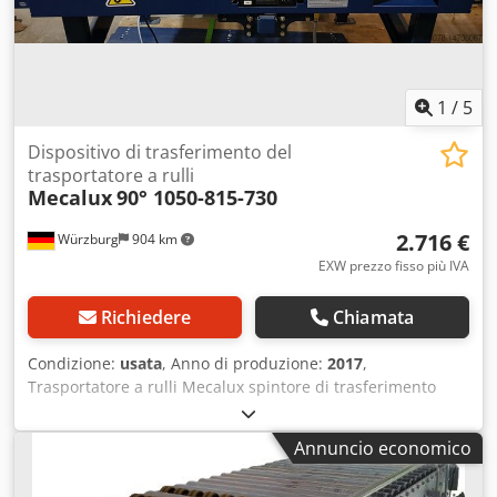
Saremo lieti di assistervi nella pianificazione e
realizzazione dei vostri progetti. Attendiamo con piacere
vostre notizie. Cordiali saluti, il vostro team di Dr. Sonntag
GmbH & Co. KG Il vostro specialista e interlocutore per la
logistica interna.
1
/
5
Dispositivo di trasferimento del
trasportatore a rulli
Mecalux
90° 1050-815-730
2.716 €
Würzburg
904 km
EXW prezzo fisso più IVA
Richiedere
Chiamata
Condizione:
usata
, Anno di produzione:
2017
,
Trasportatore a rulli Mecalux spintore di trasferimento
spintore di trasferimento 90° 1050-815-730 RA1914 Marca:
Mecalux Senso di marcia: entrambe le direzioni Larghezza
Annuncio economico
dei rulli (RB): 730 mm Larghezza nominale/esterna della
rulliera (NB): 745 mm Larghezza totale: 815 mm