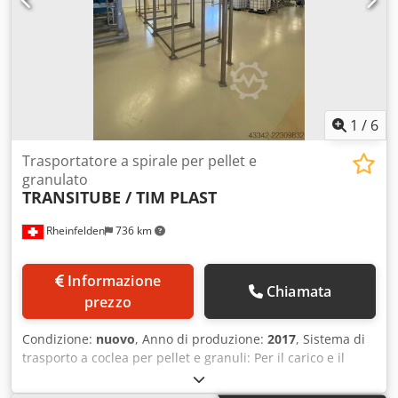
1
/
6
Trasportatore a spirale per pellet e
granulato
TRANSITUBE / TIM PLAST
Rheinfelden
736 km
Informazione
Chiamata
prezzo
Condizione:
nuovo
, Anno di produzione:
2017
, Sistema di
trasporto a coclea per pellet e granuli: Per il carico e il
trasporto di pellet con una capacità di 600 kg/h, con un
peso specifico di 0,7 t/m³ e il riempimento di 4 stazioni di