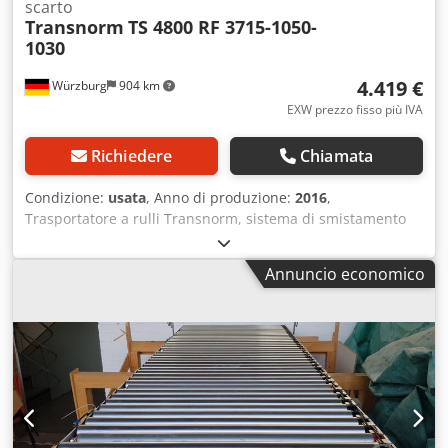
scarto
Transnorm
TS 4800 RF 3715-1050-
1030
4.419 €
Würzburg
904 km
EXW prezzo fisso più IVA
Richiedere
Chiamata
Condizione:
usata
, Anno di produzione:
2016
,
Trasportatore a rulli Transnorm, sistema di smistamento
3715-1050-1030 RA1854 Produttore: Transnorm Larghezza
rulli (LR): 1030, rulli in acciaio Larghezza nominale/esterna
Annuncio economico
(LN): 1050 mm Lunghezza: 3715 mm Altezza telaio: 250 mm
Diametro rulli: 50 mm Angolo di smistamento: 30° su
entrambi i lati 7 file di rulli di smistamento azionabili
individualmente Motore MOVI-Mot 3x300-500V 1,5 kW
Velocità di trasporto: regolabile liberamente tramite
inverter di frequenza Contenuto della fornitura: senza
supporti (in caso di necessità, si prega di richiedere) Per
una consulenza personalizzata e professionale, non esitate