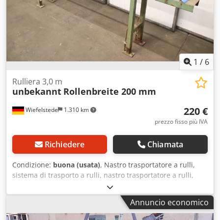
1
/
6
Rulliera 3,0 m
unbekannt
Rollenbreite 200 mm
220 €
Wiefelstede
1.310 km
prezzo fisso più IVA
Richiedere
Chiamata
Condizione:
buona (usata)
, Nastro trasportatore a rulli,
sistema di trasporto a rulli, nastro trasportatore a rulli,
rulliera, rulliera per segheria -Rulliera: non motorizzata,
lunghezza 3,0 m, montata su una base solida regolabile in
Annuncio economico
altezza -Larghezza rulli: 200 mm -Diametro rulli: 50 mm -
Distanza tra i rulli: 140 mm -Dimensioni di trasporto: