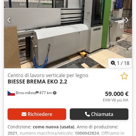
1
/
18
Centro di lavoro verticale per legno
BIESSE
BREMA EKO 2.2
59.000 €
Brno-město
877 km
EXW VB più IVA
Richiedere
Chiamata
Condizione:
come nuova (usata)
, Anno di produzione:
2021
, numero macchina/veicolo:
1000042824
, Offriamo in