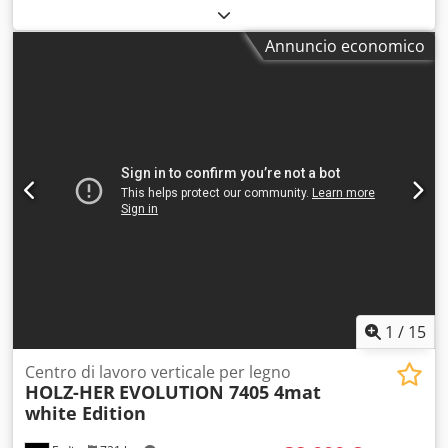
vendita una macchina Biesse BREMA EKO 2.2 in ottime
condizioni, risalente al 2021. La macchina include il
Annuncio economico
cambio degli utensili, due gruppi di lavoro e l'attrezzatura
per gli utensili. Software bSolid. La macchina è stata
sottoposta a manutenzione dal nostro tecnico, quindi ne
conosciamo perfettamente le condizioni e la storia. È
possibile testare la macchina presso la nostra sede di
Brno, nel nostro showroom. Dwsdpszcrfpsfx Aihoa
1
/
15
Centro di lavoro verticale per legno
HOLZ-HER
EVOLUTION 7405 4mat
white Edition