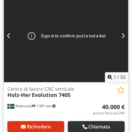
automatizzata del legno. La macchina è dotata di sistema
di cambio utensile automatico (ATC) e controllo CNC
touchscreen, consentendo lavorazioni precise ed efficienti.
Specifiche tecniche Modello: MX7504 Tipo: Fresatrice CNC
per legno Assi: CNC a 3 assi Cambio utensile automatico
(ATC) Motore mandrino: circa 4–6 kW Sistema di controllo:
CNC touchscreen Alimentazione: 380 V / 3 Fasi Struttura
industriale pesante Applicazioni Produzione di mobili
Lavorazione pannelli Lavorazione MDF/truciolare Dsdpfxjyq
Riio Aihswa Foratura e fresatura automatica Condizioni La
macchina è in buone condizioni di funzionamento e pronta
all’uso.
1
/
50
Centro di lavoro CNC verticale
Holz-Her
Evolution 7405
40.000 €
Askersund
1.901 km
prezzo fisso più IVA
Richiedere
Chiamata