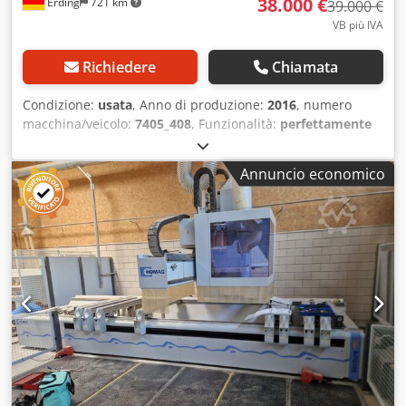
38.000 €
Erding
721 km
39.000 €
VB più IVA
Richiedere
Chiamata
Condizione:
usata
, Anno di produzione:
2016
, numero
macchina/veicolo:
7405_408
, Funzionalità:
perfettamente
funzionante
, ore di funzionamento:
788 h
, HOLZ-HER
Evolution 7405 White Edition, centro di lavorazione CNC In
Annuncio economico
vendita, una HOLZ-HER Evolution 7405 White Edition, anno
di costruzione 2016, in ottime condizioni. La macchina è in
perfette condizioni sia dal punto di vista tecnico che
estetico e può essere dimostrata in funzione.
Particolarmente degne di nota sono le ore di lavorazione
eccezionalmente basse, pari a sole 788 ore di
avanzamento attivo. La macchina è stata sottoposta a
manutenzione professionale e completamente ricalibrata
dal produttore nel 2021. Da allora, è stata utilizzata solo
sporadicamente e, di conseguenza, funziona in modo
fluido, preciso e affidabile. Dati tecnici Produttore: HOLZ-
HER Dwsdpfxoy Sicxs Aihea Modello: Evolution 7405 White