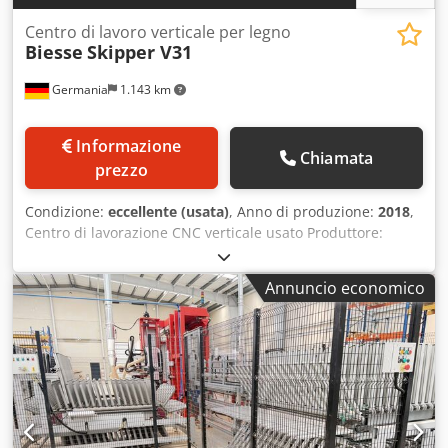
Centro di lavoro verticale per legno
Biesse
Skipper V31
Germania
1.143 km
Informazione
Chiamata
prezzo
Condizione:
eccellente (usata)
, Anno di produzione:
2018
,
Centro di lavorazione CNC verticale usato Produttore:
Biesse Modello: Skipper V31 Anno di costruzione: 2018
Posizionamento automatico del mandrino Pre-
Annuncio economico
posizionamento e rilevamento del punto zero tramite cella
fotoelettrica Tavoli di lavoro con cuscinetti d'aria Rulli di
pressione e dispositivo di pressione verticale Djdpfxszl
Aqas Aihewa Opzionale: dispositivi di carico e scarico Area
di lavoro X 200 – 3200 mm Area di lavoro Y 70 – 900 mm
Area di lavoro Z 10 – 00 mm Unità di lavoro BH17 con: -
Mandrini di foratura verticali, 10 unità - Mandrini di
foratura orizzontali in direzione X, 4 unità - Mandrini di