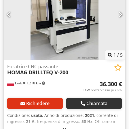
orizzontali su asse X 2 orizzontali su asse Y DETTAGLI
MACCHINA Controllo numerico: Software BSolid - BSuite3
Dwjdpfx Aieyzpcdohea DOTAZIONE Dispositivo di scarico
automatico Lama integrata per inserimento di scanalature
Sistemi di protezione e sicurezza anteriori con tappetini
Barriere di protezione perimetrali Riferimento esterno:
MME002
1
/
5
Foratrice CNC passante
HOMAG
DRILLTEQ V-200
36.300 €
Łódź
1.218 km
EXW prezzo fisso più IVA
Richiedere
Chiamata
Condizione:
usata
, Anno di produzione:
2021
, corrente di
ingresso:
21 A
, frequenza di ingresso:
50 Hz
, Offriamo in
vendita questa macchina per foratura continua HOMAG