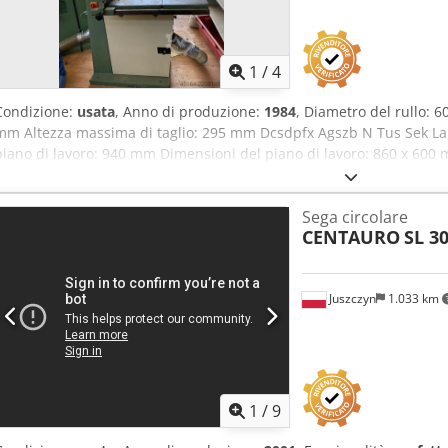
Centralina elettronica con touchscreen da 7″ 6 rulli di avanzamento 
pressione pneumatico Sistema di lubrificazione centralizzato della 
piano di lavoro Lunghezza di taglio estendibile a 500 mm Guida su
Costruito secondo le norme CE
1
/
4
Condizione:
usata
, Anno di produzione:
1984
, Diametro del rullo: 
mm Altezza massima di taglio: 295 mm Dcsdpfx Agszb N Tus Sek Lar
piano di lavoro: 940 mm Dimensioni del piano di lavoro: 860 x 60
4580 mm Lato del supporto: a sinistra Guida del nastro: sopra e sott
parallela Motore: 2,2 kW Attacco per aspirazione: diametro 100 m
Sega circolare
Peso: circa 350 kg Ubicazione: presso il fornitore
CENTAURO
SL 3
Juszczyn
1.033 km
1
/
9