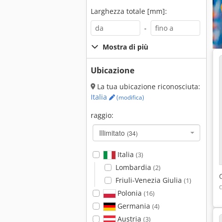
Larghezza totale [mm]:
-
Mostra di più
Ubicazione
La tua ubicazione riconosciuta:
Italia
(modifica)
raggio:
Illimitato
(34)
Italia
(3)
Lombardia
(2)
Friuli-Venezia Giulia
(1)
Polonia
(16)
Germania
(4)
Austria
(3)