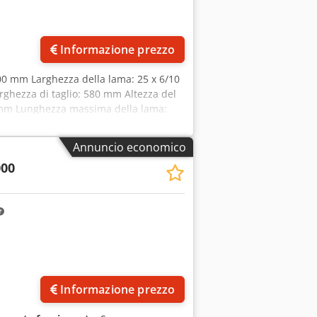
regolabili in altezza con sistema di
lama Aspirazione dei trucioli anche nel
periore e inferiore della lama CHACO
Informazione prezzo
600 mm Larghezza della lama: 25 x 6/10
ghezza di taglio: 580 mm Altezza del
0 mm Lunghezza massima della lama:
o Piano di lavoro inclinabile con guida
m Dimensioni: 1210 x 750 x 2077 mm
Annuncio economico
000
Informazione prezzo