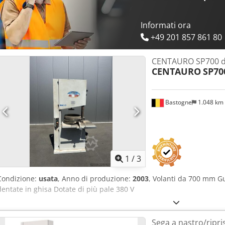
Informati ora
+49 201 857 861 80
CENTAURO SP700 d
CENTAURO
SP70
Bastogne
1.048 km
1
/
3
Condizione:
usata
, Anno di produzione:
2003
, Volanti da 700 mm G
dentate in ghisa Dotate di più pale 380 V
Sega a nastro/ripri