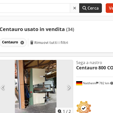
Cerca
V
Centauro usato in vendita
(34)
Centauro
Rimuovi tutti i filtri
Sega a nastro
Centauro
800 C
Nattheim
782 km
1
/
2