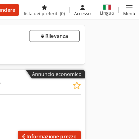
endere
Lingua
lista dei preferiti
(0)
Accesso
Menù
Rilevanza
Annuncio economico
O
Richiedi più foto
Informazione prezzo