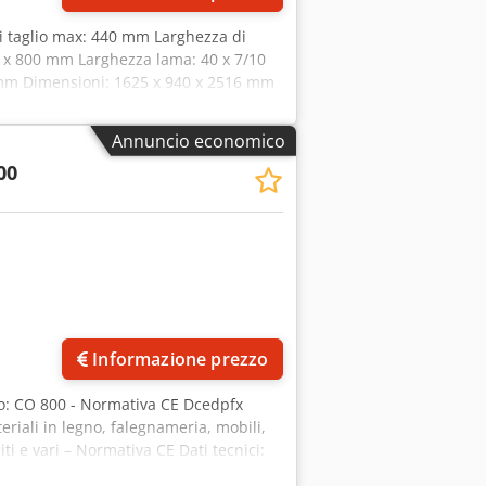
i taglio max: 440 mm Larghezza di
0 x 800 mm Larghezza lama: 40 x 7/10
mm Dimensioni: 1625 x 940 x 2516 mm
Annuncio economico
00
Informazione prezzo
: CO 800 - Normativa CE Dcedpfx
eriali in legno, falegnameria, mobili,
ti e vari – Normativa CE Dati tecnici:
tezza tavolo da terra: 960 mm