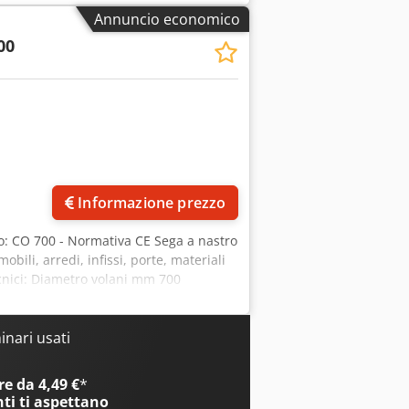
tore: 5,5 Hp Tavolo di lavoro
Annuncio economico
e diametro 120 mm Dimensioni totali:
00
Informazione prezzo
: CO 700 - Normativa CE Sega a nastro
obili, arredi, infissi, porte, materiali
tecnici: Diametro volani mm 700
 piano da terra mm 940 Lunghezza
pirazione mm 100 Tavolo inclinabile
o kg 400
nari usati
e da 4,49 €
*
nti
ti aspettano