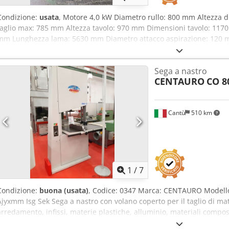
Condizione:
usata
, Motore 4,0 kW Diametro rullo: 800 mm Altezza d
taglio max: 785 mm Altezza tavolo: 970 mm Dimensioni tavolo: 117
mm Lunghezza lama: 5630 mm Diametro attacco aspirazione: 120 
Peso: 650 kg Ubicazione: Nattheim Dcjdpfx Agewayzbo Sok
Sega a nastro
CENTAURO
CO 8
Cantù
510 km
1
/
7
Condizione:
buona (usata)
, Codice: 0347 Marca: CENTAURO Modello
Ajyxmm Isg Sek Sega a nastro con volano coperto per il taglio di mat
arredamento, infissi, materie plastiche, alluminio, materiali composi
Diametro volano in ghisa: 800 mm Altezza max di taglio: 520 mm Al