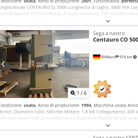
Condizione:
usata
, Anno di produzione:
2001
, Funzionalità:
perfett
longitudinale CENTAURO SL 3000 Lunghezza di taglio: 3400 mm Lar
Dodpfx Agezmf Idj Sjck Altezza di taglio massima: 160 mm Diametr
motore principale: 11 kW Velocità di avanzamento: fino a 80 m/min
1532 x 2150 cm (altezza) Peso: 1500 kg Anno di fabbricazione: 2001
Sega a nastro
Centauro
CO 50
Röllbach
916 km
1
/
6
Condizione:
usata
, Anno di produzione:
1994
, Macchina usata Anno 
tecnici: Diametro rullo: 500 mm Motore: 1,8 kW Collegamento: 430 V
inferiore protezione lama telescopica Dcjdszk N Rkopfx Ag Sek ruote
inclinabile fino a 36° con freno motore automatico indicatore tensi
larghezza di taglio max: 480 mm attacco aspirazione: 100 mm L x P 
Sega a nastro CEN
Disponibilità: immediata Località: 63934 Röllbach