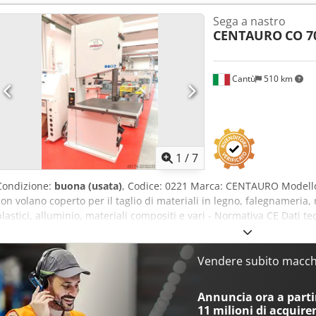
Dimensioni tavolo: 1170 x 800 mm Lunghezza max lama: 5670 mm Mo
Sega a nastro
inclinabile Carter paraplama telescopico N° 2 bocche di aspirazion
CENTAURO
CO 7
1550 x 850 x 2500 h mm Peso: 630 kg
Cantù
510 km
1
/
7
Condizione:
buona (usata)
, Codice: 0221 Marca: CENTAURO Modello
con volano coperto per il taglio di materiali in legno, falegnameria, m
plastici, alluminio, materiali compositi e vari - Normativa CE Dati 
Larghezza volani mm 40 Altezza massima di taglio mm 435 Altezza
lama min/max 5040/5180 Potenza motore Hp 4 Diametro bocca di as
Djdpfx Agozligzo Sjck Ingombro totale: mm 1350 x 800 x 2300 h Pes
Vendere subito macchi
Annuncia ora a partir
11 milioni di acquire