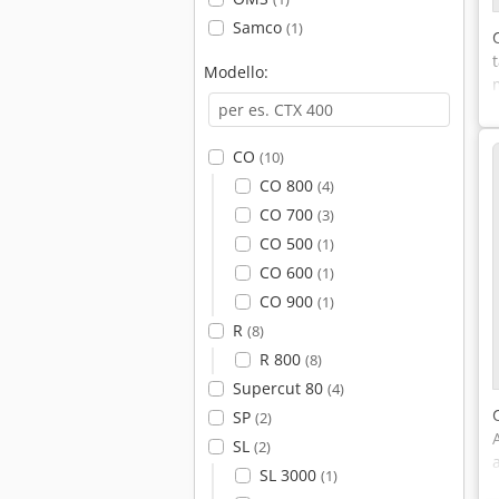
Samco
(1)
Modello:
CO
(10)
CO 800
(4)
CO 700
(3)
CO 500
(1)
CO 600
(1)
CO 900
(1)
R
(8)
R 800
(8)
Supercut 80
(4)
SP
(2)
SL
(2)
SL 3000
(1)