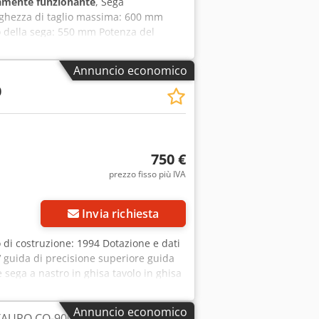
amente funzionante
, Sega
ghezza di taglio massima: 600 mm
o della sega: 550 mm Potenza del
 Dimensioni della macchina: 5285 x
Annuncio economico
0
750 €
prezzo fisso più IVA
Invia richiesta
di costruzione: 1994 Dotazione e dati
 guida di precisione superiore guida
 sega a nastro in ghisa tavolo in ghisa
one lama altezza di taglio max: 260 mm
x A: 965 x 660 x 1925 mm Peso: 280 kg
Annuncio economico
TAURO CO-900