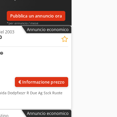
Pubblica un annuncio ora
*per annuncio / mese
Annuncio economico
el 2003
0
Informazione prezzo
uida Dodpfxozr R Due Ag Ssck Ruote
Annuncio economico
stino