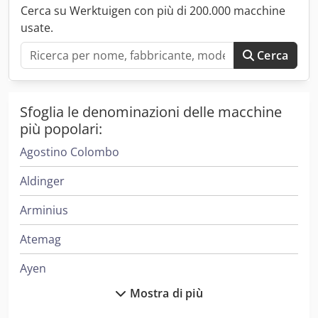
silenzioso Carro Progress Struttura industriale pesante
Cerca su Werktuigen con più di 200.000 macchine
Rulliera meccanica con trasmissione a catena
usate.
Cerca
Sfoglia le denominazioni delle macchine
più popolari:
Agostino Colombo
Aldinger
Arminius
Atemag
Ayen
Mostra di più
Bacci