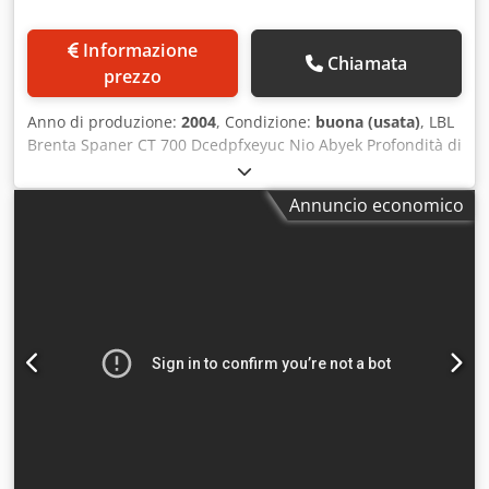
Informazione
Chiamata
prezzo
Anno di produzione:
2004
, Condizione:
buona (usata)
, LBL
Brenta Spaner CT 700 Dcedpfxeyuc Nio Abyek Profondità di
taglio max = 150 mm Altezza di taglio max = 650 mm Disco
centrale libero, protezione da surriscaldamento Spazio
Annuncio economico
libero = 800 mm Posizionamento rapido e preciso tramite
servomotore con impianto elettrico