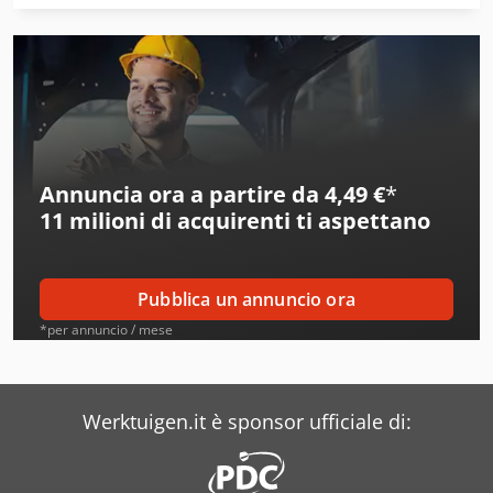
Bartling
Bauerrichter
Bausola
Bezner
Annuncia ora a partire da 4,49 €
*
Bgu
11 milioni di acquirenti
ti aspettano
Blaich
Boegli
Pubblica un annuncio ora
Breda
*per annuncio / mese
Breton
Bruks
Werktuigen.it è sponsor ufficiale di:
Buetfering