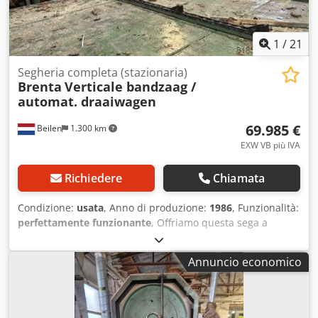
1
/
21
Segheria completa (stazionaria)
Brenta
Verticale bandzaag /
automat. draaiwagen
69.985 €
Beilen
1.300 km
EXW VB più IVA
Richiedere
Chiamata
Condizione:
usata
, Anno di produzione:
1986
, Funzionalità:
perfettamente funzionante
, Offriamo questa sega a
nastro verticale Brenta usata con sistema di rotazione
automatica. Anno di fabbricazione: 1986 Sega verticale:
Annuncio economico
Tipo Tuonyelec, numero macchina: 407482 S230 N8586
Ruote: 125 cm Carrello sega: Tipo Progress 750, numero
macchina: 409621 S268 N1143886 Lunghezza massima di
taglio: 12 metri Nelle varie foto è possibile vedere: -