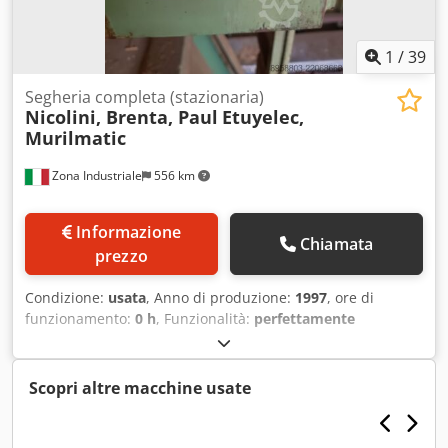
1
/
39
Segheria completa (stazionaria)
Nicolini, Brenta, Paul
Etuyelec,
Murilmatic
Zona Industriale
556 km
Informazione
Chiamata
prezzo
Condizione:
usata
, Anno di produzione:
1997
, ore di
funzionamento:
0 h
, Funzionalità:
perfettamente
funzionante
, numero macchina/veicolo:
00000
,
ALIMENTAZIONE DI LEGNAME TONDO e SEZIONATURA -
Alimentazione di legname tondo alla sega a nastro,
Scopri altre macchine usate
costruzione in due parti - Impianto di taglio a misura, 4-
4,5-5-5,5 metri (regolabile manualmente e senza scatti),
con trasportatore per spezzoni e separatore per segatura,