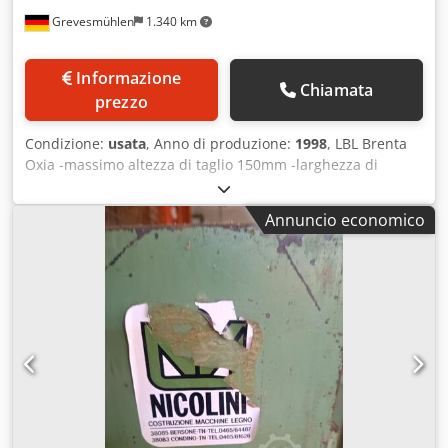
Grevesmühlen
1.340 km
Informazione
Chiamata
prezzo
Condizione:
usata
, Anno di produzione:
1998
, LBL Brenta
Oxia -massimo altezza di taglio 150mm -larghezza di
passaggio max. 1000mm -Sega multilama con attacco sega
fisso Dcodpfevw Rnbex Abyek
Annuncio economico