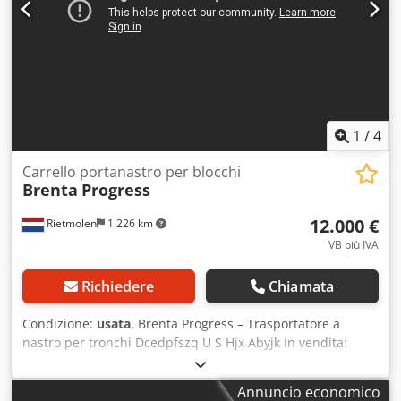
1
/
4
Carrello portanastro per blocchi
Brenta
Progress
12.000 €
Rietmolen
1.226 km
VB più IVA
Richiedere
Chiamata
Condizione:
usata
, Brenta Progress – Trasportatore a
nastro per tronchi Dcedpfszq U S Hjx Abyjk In vendita:
trasportatore a nastro per tronchi Brenta Progress, dotato
di 3 sistemi di bloccaggio, dispositivo di rotazione dei
Annuncio economico
tronchi e sistema di ribaltamento. È in vendita un