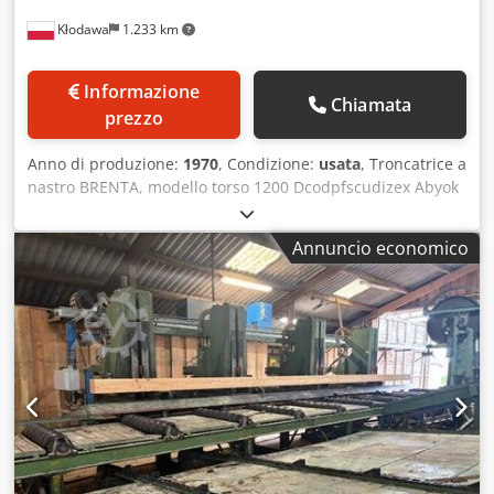
Kłodawa
1.233 km
Informazione
Chiamata
prezzo
Anno di produzione:
1970
, Condizione:
usata
, Troncatrice a
nastro BRENTA, modello torso 1200 Dcodpfscudizex Abyok
Luogo Gorzow Wielkopolski. Condizioni di consegna Costo
di consegna A carico del cliente Tipo di avvio Da
Annuncio economico
concordare Descrizione Note Sega a nastro verticale con
lama e ruota in metallo duro, diametro ruota 1200 mm,
avanzamento meccanico regolabile, regolazione fluida
dell'avanzamento sul nastro e sulla superficie delle ruote,
base in ghisa, non necessita di ancoraggio. Macchina
importante, in grado di tagliare diametri fino a 330 mm,
impianto elettrico nuovo, perfettamente funzionante,
larghezza del nastro 200 mm, dopo aver applicato il
rivestimento in gomma sulle ruote non è necessario
rigenerarle.