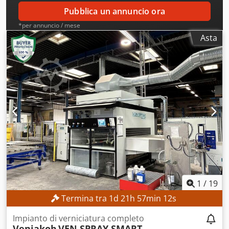
con riscaldamento a pistone inferiore / pressa per
Pubblica un annuncio ora
stampaggio DOTAZIONI Piastre di pressatura riscaldate
*per annuncio / mese
Documentazione
Asta
1
/
19
Termina tra
1
d
21
h
57
min
9
s
Impianto di verniciatura completo
Venjakob
VEN SPRAY SMART