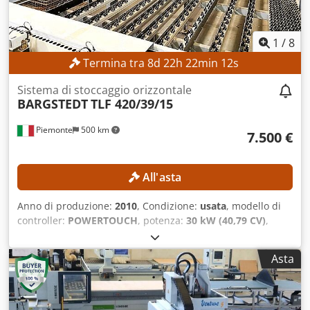
il diritto di ispezionare la merce prima del ritiro e si
assume la responsabilità dell'installazione, del fissaggio e
dell'utilizzo della macchina nel luogo di destinazione.
1
/
8
Riferimento esterno: 6645
Termina tra
8
d
22
h
22
min
9
s
Sistema di stoccaggio orizzontale
BARGSTEDT
TLF 420/39/15
Piemonte
500 km
7.500 €
All'asta
Anno di produzione:
2010
, Condizione:
usata
, modello di
controller:
POWERTOUCH
, potenza:
30 kW (40,79 CV)
,
lunghezza del pezzo (max):
18.800 mm
, larghezza del
pezzo (max):
15.000 mm
, avanzamento asse X:
80 m/min
,
Asta
CARATTERISTICHE TECNICHE Lunghezza del pezzo: 18.800
mm Larghezza del pezzo: 15.000 mm Lunghezza minima
della lastra: 2.000 mm Lunghezza massima della lastra:
4.300 mm Larghezza minima della lastra: 800 mm