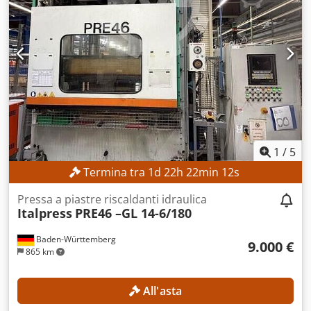
Andea Larghezza senza accessori: 0,9 m Larghezza con
accessori: 1,25 m Altezza senza accessori: 4,15 m Altezza
con accessori: 4,30 m Tensione di rete: 415 V CA
Frequenza: 50 Hz Olio idraulico: AGIP OSO 46 Olio termico:
AGIP ALARIA 3 DOTAZIONI Marchio CE
1
/
5
Termina tra
1
d
22
h
22
min
9
s
Pressa a piastre riscaldanti idraulica
Italpress
PRE46 –GL 14-6/180
Baden-Württemberg
9.000 €
865 km
All'asta