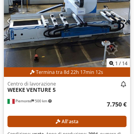
Larghezza massima della lastra: 2.200 mm Velocità di
avanzamento massima: 80 m/min CARATTERISTICHE DELLA
MACCHINA Dsdozmtmnepfx Andowa Sistema di controllo:
POWERTOUCH Potenza totale assorbita: 30 kW ACCESSORI
Marcatura CE La macchina viene venduta e consegnata
nello stato in cui si trova, sia dal punto di vista fisico che
legale («vista e piaciuta»), sulla base di documentazione
fotografica e di materiale tecnico/commerciale a carattere
descrittivo. L'acquirente ha il diritto di ispezionare la
merce prima del ritiro e si assume la responsabilità
1
/
14
dell'installazione, del fissaggio e dell'utilizzo della
Termina tra
8
d
22
h
17
min
9
s
macchina presso la destinazione finale. Riferimento
esterno: 5107
Centro di lavorazione
WEEKE
VENTURE 5
Piemonte
500 km
7.750 €
All'asta
Condizione:
usata
, Anno di produzione:
2004
, numero di