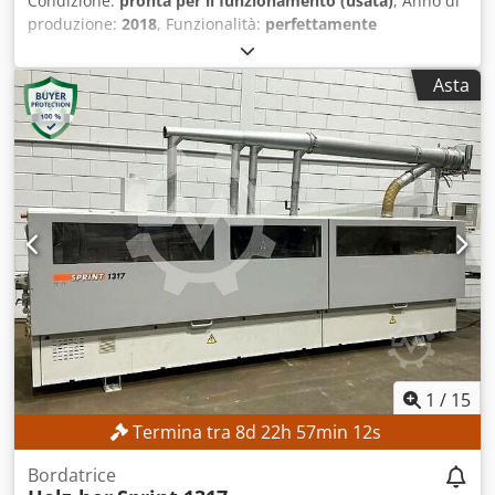
Condizione:
pronta per il funzionamento (usata)
, Anno di
produzione:
2018
, Funzionalità:
perfettamente
funzionante
, larghezza di piallatura:
230 mm
, velocità di
rotazione (max):
6.000 giri/min
, diametro del mandrino:
40
Asta
mm
, altezza di piallatura:
150 mm
, diametro rullo:
140
mm
, CARATTERISTICHE TECNICHE Larghezza minima di
piallatura: 15 mm Dwodpfezrmupex Andja Larghezza
massima di piallatura: 230 mm Altezza minima di
piallatura: 10 mm Altezza massima di piallatura: 150 mm
Numero di mandrini: 6 unità Diametro del mandrino: 40
mm Velocità dell'albero di piallatura: 6.000 giri/min
Lunghezza del tavolo di alimentazione: 1.570 mm
Avanzamento Potenza del motore di alimentazione: 5,5 kW
Sistema di trasmissione dell'alimentazione: albero
cardanico Sistema di avanzamento: automatico Velocità
minima di avanzamento: 6 m/min Velocità massima di
avanzamento: 24 m/min Regolazione della velocità di
avanzamento: a gradini Diametro del raccordo di
1
/
15
aspirazione: 120 mm CARATTERISTICHE DELLA MACCHINA
Termina tra
8
d
22
h
57
min
9
s
Potenza del motore: 7,5 kW Dimensioni e peso Dimensioni
(L x L x A): 5.900 x 2.600 x 1.900 mm Peso a vuoto: 6.500 kg
Bordatrice
Nota: le molle a gas sono deboli.