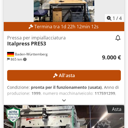
1
/
4
Termina tra
1
d
22
h
12
min
9
s
Pressa per impiallacciatura
Italpress
PRE53
Baden-Württemberg
9.000 €
865 km
All'asta
Condizione:
pronta per il funzionamento (usata)
, Anno di
produzione:
1999
, numero macchina/veicolo:
117591299
,
Funzionalità:
perfettamente funzionante
, Nessun prezzo
minimo – vendita garantita al prezzo più alto!
Asta
CARATTERISTICHE TECNICHE DATI TECNICI DELLA
MACCHINA Peso: 17.600 kg Lunghezza senza accessori:
2,55 m Lunghezza con accessori: 3,70 m Dwodpjznmdvjfx