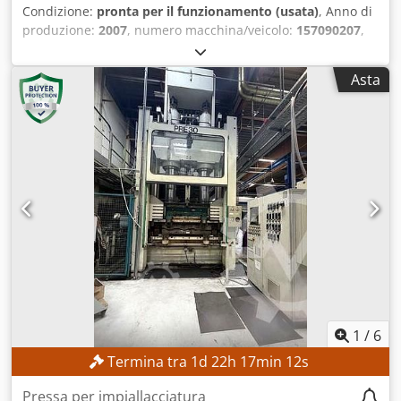
Condizione:
pronta per il funzionamento (usata)
, Anno di
produzione:
2007
, numero macchina/veicolo:
157090207
,
Funzionalità:
perfettamente funzionante
, forza di
pressatura:
180 t
, corsa:
325 mm
, Nessun prezzo minimo –
Asta
vendita garantita al prezzo più alto offerto!
CARATTERISTICHE TECNICHE Dedpfsznmb Isx Andewa
Forza di pressatura: 180 t Pressione idraulica massima:
600 bar Corsa del cilindro: 325 mm Apertura: 325 mm
CARATTERISTICHE DELLA MACCHINA Controllo: controllo
elettronico con pannello di controllo/CNC Tensione: 400 V /
50 Hz Modello: versione industriale DOTAZIONI Cabina di
sicurezza chiusa Sistema di pressatura idraulico Pressa
per piastre riscaldate Pressa per stampaggio
1
/
6
Termina tra
1
d
22
h
17
min
9
s
Pressa per impiallacciatura