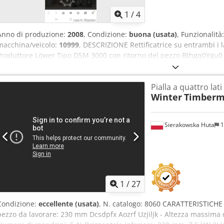
1
/
4
Anno di produzione:
2008
, Condizione:
buona (usata)
, Funzionalità
macchina/veicolo:
10999
, DESCRIZIONE Rettificatrice su entrambi i la
Produttore Löwer Tipo DSM 3000 con ritorno del pezzo Bthgq0Ygu0
di rettifica: 2-200 mm Dcjdsv Dfp Hopfx Ailjk Lunghezza minima del 
unità di macinazione dall'alto, 7,5 kW 1x unità di spazzolatura dall'
Pialla a quattro lati
dal basso, 7,5 kW 1x unità di spazzolatura dal basso, 0,37 kW Dimen
Winter
Timberm
mm Regolazione elettrica dell'altezza, 0,37 kW Avanzamento regolab
8 bar Dimensioni ca. 2700 x 1100 x 1900 millimetri Peso ca. 1600 kg
Sierakowska Huta
1
1
/
27
Condizione:
eccellente (usata)
, N. catalogo: 8060 CARATTERISTICH
pezzo da lavorare: 230 mm Dcsdpfx Aozrf Uzjiljk - Altezza massima 