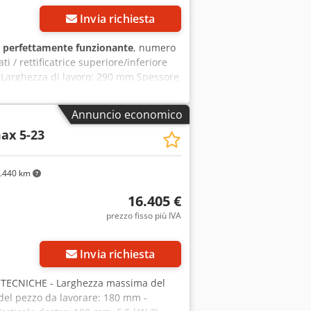
Invia richiesta
:
perfettamente funzionante
, numero
ti / rettificatrice superiore/inferiore
 Larghezza di lavoro: 290 mm Spessore
pezzo: ca. 320 millimetri Dotate: 1x
alto, 0,37 kW 1x unità di macinazione
Annuncio economico
sioni del nastro abrasivo: 300 x 1800
ax 5-23
ile, 6/11/16 m/min. Aria compressa: 6-
.440 km
16.405 €
prezzo fisso più IVA
Invia richiesta
E TECNICHE - Larghezza massima del
del pezzo da lavorare: 180 mm -