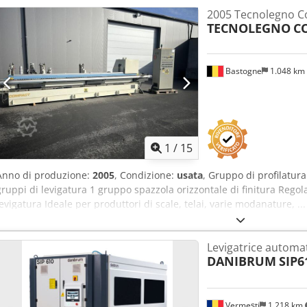
2005 Tecnolegno C
TECNOLEGNO
C
Bastogne
1.048 km
1
/
15
Anno di produzione:
2005
, Condizione:
usata
, Gruppo di profilatura
gruppi di levigatura 1 gruppo spazzola orizzontale di finitura Regola
levigatura Ideale per produttori di scale, telai, varie modanature, .
elettrico di comando Documentazione macchina Dsdpeynf Izjfx Ails
Levigatrice automat
DANIBRUM
SIP6
Vermești
1.218 km