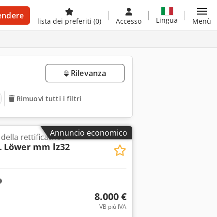
endere
Lingua
lista dei preferiti
(0)
Accesso
Menù
Rilevanza
Rimuovi tutti i filtri
Annuncio economico
della rettificatrice
.
Löwer mm lz32
8.000 €
VB più IVA