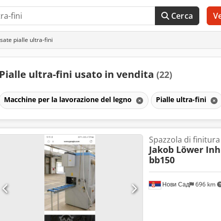
Cerca
V
sate pialle ultra-fini
Pialle ultra-fini usato in vendita
(22)
Macchine per la lavorazione del legno
Pialle ultra-fini
Spazzola di finitura 
Jakob Löwer Inh
bb150
Нови Сад
696 km