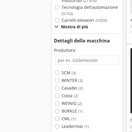
industriali
(27.816)
Tecnologia dell'automazione
(9.153)
Carrelli elevatori
(9.053)
Mostra di più
Dettagli della macchina
Produttore:
SCM
(3)
WINTER
(3)
Casadei
(2)
Costa
(2)
WEINIG
(2)
BÜRKLE
(1)
CML
(1)
Leadermac
(1)