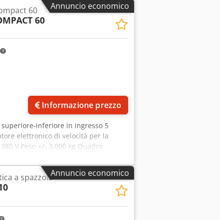
Annuncio economico
ompact 60
OMPACT 60
Informazione prezzo
 superiore-inferiore in ingresso 5
tore elettronico di velocità per la
.. 380 V Peso +/- 3.000 kg Quadro
ck
Annuncio economico
ica a spazzola
10