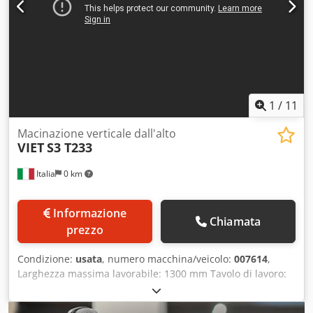
1
/
11
Macinazione verticale dall'alto
VIET
S3 T233
Italia
0 km
Informazione
Chiamata
prezzo
Condizione:
usata
, numero macchina/veicolo:
007614
,
Larghezza massima lavorabile: 1300 mm Tavolo di lavoro:
regolabile Credpfx Aox A Tateiref Tappeto a vuoto: sì
Numero di unità operatrici: 3