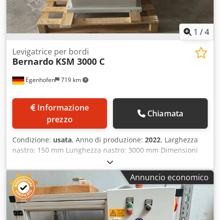
1
/
4
Levigatrice per bordi
Bernardo
KSM 3000 C
Egenhofen
719 km
Informazione
Chiamata
prezzo
Condizione:
usata
, Anno di produzione:
2022
, Larghezza
nastro: 150 mm Lunghezza nastro: 3000 mm Dimensioni
tavolo: 960 mm x 350 mm Tavolo supplementare: 330 mm x
330 mm Dispositivo per la levigatura dell'impiallacciatura:
Annuncio economico
sì Oscillazione: sì Gruppo di levigatura inclinabile: sì
Attacco aspirazione: 120 mm Potenza motore: 3 kW
Credpozq Dczofx Airef Lunghezza macchina: 1910 mm
Larghezza macchina: 840 mm Peso: 330 kg