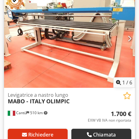
in altezza e scanalato - Testa di levigatura orientabile di
90° - Guida angolare e piano di levigatura per bordi curvi
di serie Dati tecnici: Lunghezza del nastro: 2260 x 150 mm
Potenza del motore S1: 2,2 kW, 400 V Lunghezza del piano
di lavoro: 750 mm Larghezza del piano di lavoro: 250 mm
Velocità del nastro: 16 m/sec Ingombro: 1325 x 570 mm
Attacco per aspirazione: 100 mm Peso: 156 kg
1
/
6
Levigatrice a nastro lungo
MABO - ITALY
OLIMPIC
1.700 €
Cantù
510 km
EXW VB IVA non riportata
Richiedere
Chiamata