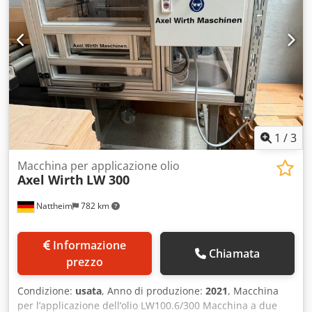
1
/
3
Macchina per applicazione olio
Axel Wirth
LW 300
Nattheim
782 km
Informazione
Chiamata
prezzo
Condizione:
usata
, Anno di produzione:
2021
, Macchina
per l’applicazione dell’olio LW100.6/300 Macchina a due