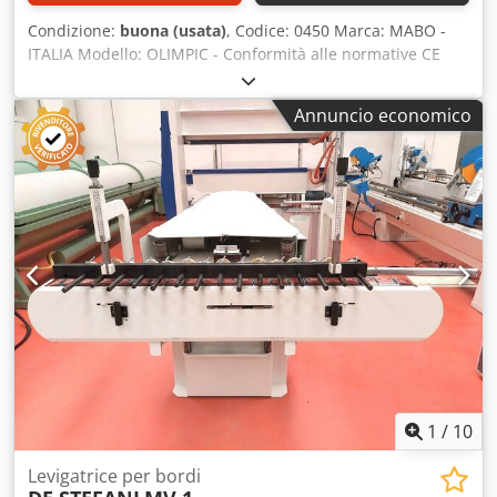
Condizione:
buona (usata)
, Codice: 0450 Marca: MABO -
ITALIA Modello: OLIMPIC - Conformità alle normative CE
Levigatrice a nastro per legno, lavorazione del legno,
mobili, carpenteria, metalli, acciaio inossidabile, alluminio
Annuncio economico
e altri materiali – Conformità alle normative CE Dati tecnici:
Lunghezza della superficie di lavoro: 2500 mm Larghezza
della superficie di lavoro: 600 mm Regolazione dell'altezza
del piano tramite volantino Larghezza del nastro: 120 mm
Potenza del motore: 2 CV Velocità: 2820 giri/min Diametro
del raccordo per l'aspirazione della polvere: 110 mm
Dimensioni complessive (mm): 3000 x 1200 x 1600 h
Crjdpezmywmjfx Airof Peso (kg): 230
1
/
10
Levigatrice per bordi