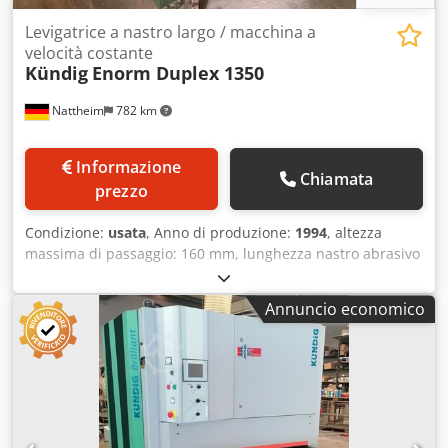
Levigatrice a nastro largo / macchina a
velocità costante
Kündig
Enorm Duplex 1350
Nattheim
782 km
Informazione
Chiamata
prezzo
Condizione:
usata
, Anno di produzione:
1994
, altezza
massima di passaggio: 160 mm, lunghezza nastro abrasivo
1° gruppo: 1900 mm, larghezza massima di lavoro: 1350
mm, numero nastri: 2, 1° gruppo: rullo calibratore
Annuncio economico
scanalato rivestito in gomma. Esecuzione 1° gruppo: rullo
in acciaio scanalato. Larghezza nastro abrasivo 1° gruppo:
1350 mm. 2° gruppo: gruppo combinato di levigatura.
Esecuzione 2° gruppo: rullo/scarpa. Comando: pannello di
controllo manuale. Oscillazione nastro
elettrica/pneumatica: pneumatica. Altezza di ingresso:
fissa (parte superiore mobile). Sollevamento tavolo: