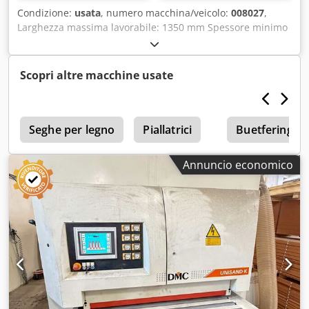
Condizione:
usata
, numero macchina/veicolo:
008027
,
Larghezza massima lavorabile: 1350 mm Spessore minimo
lavorabile: 3 mm Piano di lavoro: altezza fissa Tavolo a
depressione: sì Numero di unità di lavoro: 4 Csdpfswvq E
Asx Airerf
Scopri altre macchine usate
Seghe per legno
Piallatrici
Buetfering
Annuncio economico