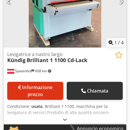
motorizzato elettricamente. Indicatore tavolo:
visualizzatore numerico meccanico. Altezza di lavoro o
altezza tavolo di alimentazione: 900 mm Luogo di
stoccaggio: Nattheim Crodpfx Aisy Naq Uorof
1
/
4
Levigatrice a nastro largo
Kündig
Brilliant 1 1100 Cd-Lack
Spatenhof
608 km
Informazione
Chiamata
prezzo
Condizione:
usata
, Brilliant 1 1100, macchina per la
levigatura di vernici Prodotto di alta qualità svizzero
Cjdpjzp H Udofx Airerf MACCHINA DI CALIBRATURA /
posizionamento automatico della testa Macchina
Annuncio economico