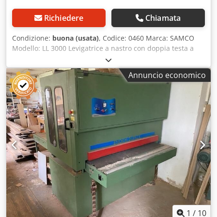
Richiedere
Chiamata
Condizione:
buona (usata)
, Codice: 0460 Marca: SAMCO
Modello: LL 3000 Levigatrice a nastro con doppia testa a
collo d'oca per legno, mobili, telai di finestre, materiali
compositi, alluminio e altri materiali. Dati tecnici: Struttura
Annuncio economico
in ghisa Lunghezza del piano mm 3000 Larghezza del
piano mm 800 Corsa verticale mm 650 Potenza motore CV
4 N. 2 velocità giri/min 1450/2800 Cjdpfx Aiezpvy Asrsrf
Sollevamento automatico del piano Larghezza del nastro
mm 120 Lunghezza massima del nastro mm 8000
Dimensioni complessive mm 4350 x 1500 x 1550 (altezza)
Peso kg 600
1
/
10