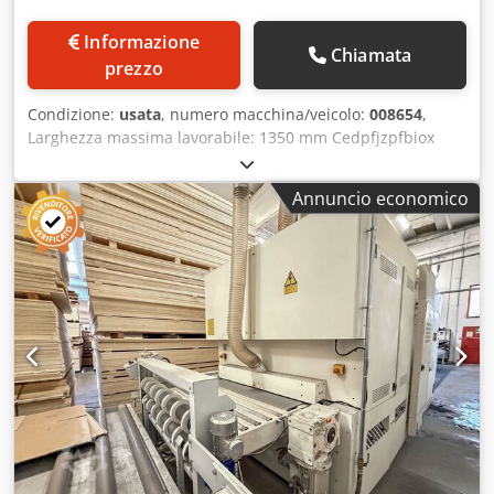
Informazione
Chiamata
prezzo
Condizione:
usata
, numero macchina/veicolo:
008654
,
Larghezza massima lavorabile: 1350 mm Cedpfjzpfbiox
Airsrf Spessore minimo lavorabile: 3 mm Tavolo di lavoro:
regolabile Tappeto a depressione: sì Numero di unità di
Annuncio economico
lavoro: 2 Sistema di tamponatura separato: sì