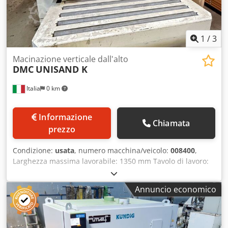
1
/
3
Macinazione verticale dall'alto
DMC
UNISAND K
Italia
0 km
Informazione
Chiamata
prezzo
Condizione:
usata
, numero macchina/veicolo:
008400
,
Larghezza massima lavorabile: 1350 mm Tavolo di lavoro:
altezza fissa Csdpfxsywafbs Airerf Numero di unità
operatrici: 4 pz
Annuncio economico