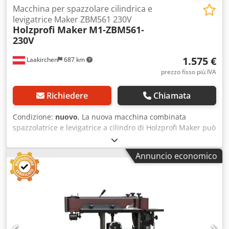
Macchina per spazzolare cilindrica e
levigatrice Maker ZBM561 230V
Holzprofi Maker
M1-ZBM561-
230V
1.575 €
Laakirchen
687 km
prezzo fisso più IVA
Richiedere
Chiamata
Condizione:
nuovo
, La nuova macchina combinata
spazzolatrice e levigatrice a cilindro di Holzprofi Maker può
essere trasformata rapidamente e facilmente, in pochi
secondi, da una levigatrice a una spazzolatrice. È ideale
Annuncio economico
per le piccole officine in quanto combina due macchine in
una sola. Vantaggi e caratteristiche: - Ampia varietà di
possibilità per il trattamento delle superfici Crjdpfx
Aiswzzivjrsf - Conversione semplice e veloce da levigatrice
a spazzolatrice - Numerose spazzole disponibili per una
vasta gamma di effetti e lavorazioni - Avanzamento e
velocità del rullo regolabili in continuo per risultati perfetti