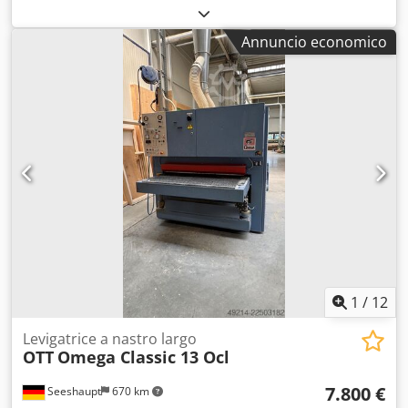
rulli – Larghezza rulli: 300 mm Passaggio materiale fino a
80 mm Applicazione olio sopra e sotto Velocità di
Annuncio economico
avanzamento regolabile circa 6 - 35 m/min Motore 0,37 kW,
400 Volt, 50 Hz. Certificato CE Tavolo macchina Altezza di
lavoro 900 mm, verniciato a polvere Carenatura di
protezione aggiuntiva con spessore di passaggio
regolabile, con inserto in plexiglas Rulliera folle 1300 mm
Altezza di lavoro 900 mm Altezza regolabile Luogo di
stoccaggio: Nattheim Crsdpfxjxy Tmuo Airjf
1
/
12
Levigatrice a nastro largo
OTT
Omega Classic 13 Ocl
7.800 €
Seeshaupt
670 km