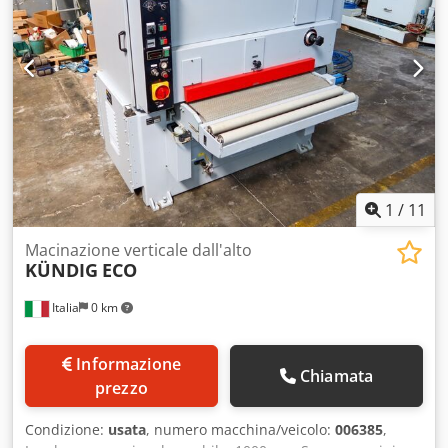
1
/
11
Macinazione verticale dall'alto
KÜNDIG
ECO
Italia
0 km
Informazione
Chiamata
prezzo
Condizione:
usata
, numero macchina/veicolo:
006385
,