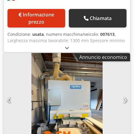
Informazione
Chiamata
prezzo
Condizione:
usata
, numero macchina/veicolo:
007613
,
Larghezza massima lavorabile: 1300 mm Spessore minimo
lavorabile: 3 mm Tavolo di lavoro: regolabile Crjdpfx Aex A
Tagjirsf Tappeto aspirante: sì Numero di unità di lavoro: 3
Annuncio economico