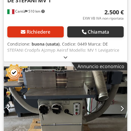
DE STEFANI
MV 1
2.500 €
Cantù
510 km
EXW VB IVA non riportata
Richiedere
Chiamata
Condizione:
buona (usata)
, Codice: 0449 Marca: DE
STEFANI Crodpfx Ajzmyp Aeirsf Modello: MV 1 Levigatrice
automatica a una testa per bordi e profili in legno, legno
massello, impiallacciato e altri materiali. Levigatrice per
Annuncio economico
profili e scanalature con piatto intercambiabile, inclinabile
da -15° a +90° Motore a 2 velocità, giri/min 710/1420 –
potenza 1,3 – 2,5 CV Altezza di lavoro 100 mm
Avanzamento automatico con velocità variabile Guida di
alimentazione regolabile Aria compressa 6 atm Diametro
uscita aspirazione 100 mm Dimensioni complessive 2100 x
1600 x 1350 mm (altezza) Peso 950 kg