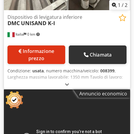
1
/
2
Dispositivo di levigatura inferiore
DMC
UNISAND K-I
Italia
0 km
Informazione
Chiamata
prezzo
Condizione:
usata
, numero macchina/veicolo:
008399
,
Larghezza massima lavorabile: 1350 mm Tavolo di lavoro:
altezza fissa Crjdpfx Ajy I Tm Heirof Numero di unità
operatrici: 4 pz
Annuncio economico