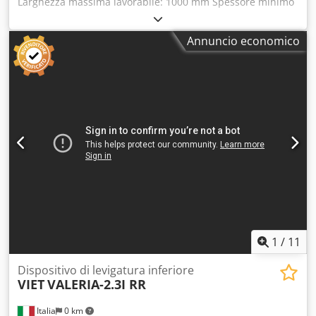
Larghezza massima lavorabile: 1000 mm Spessore minimo
lavorabile: 3 mm Piano di lavoro: altezza fissa Crodpfsy
Nktmjx Airef Numero di unità lavorative: 2 N
Annuncio economico
1
/
11
Dispositivo di levigatura inferiore
VIET
VALERIA-2.3I RR
Italia
0 km