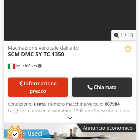
1
/
10
Macinazione verticale dall'alto
SCM
DMC SY TC 1350
Italia
0 km
Informazione
Chiamata
prezzo
Condizione:
usata
, numero macchina/veicolo:
007984
,
Larghezza massima lavorabile: 1300 mm Spessore minimo
lavorabile: 4 mm Tavolo di lavoro: altezza fissa Tappeto a
depressione: sì Numero di gruppi di lavoro: 4
Annuncio economico
Codpswqdbmefx Airjrf