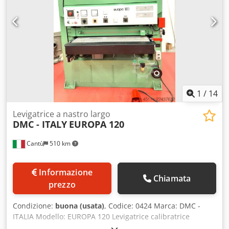
1
/
14
Levigatrice a nastro largo
DMC - ITALY
EUROPA 120
Cantù
510 km
Informazione
Chiamata
prezzo
Condizione:
buona (usata)
, Codice: 0424 Marca: DMC -
ITALIA Modello: EUROPA 120 Levigatrice calibratrice
automatica a 2 nastri per legno, mobili, elementi d’arredo,