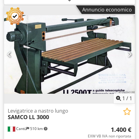
telai in legno, porte, pannelli, materiali compositi e altro
Annuncio economico
Dati tecnici: Struttura robusta Larghezza massima di lavoro
mm 1200 Altezza massima di lavoro mm 170 Dimensioni
del nastro abrasivo mm 2200 x 1250 1° Gruppo: rullo
calibratore in gomma - Diametro mm 220 - Bracci di
supporto regolabili per la pressione del pezzo - Motore 20
CV 2° Gruppo: tampone di finitura con pressione regolabile
- Motore 10 CV Sistemi di soffiaggio per la pulizia dei nastri
abrasivi Variatore di velocità di avanzamento del nastro da
3,5 a 17,5 m/min Piano a depressione - Motore 7,5 CV
Sollevamento automatico del piano Posizionamento
automatico del piano N° 2 bocchette di aspirazione,
diametro mm 200 Pressione di esercizio 7 bar Credpfx
Aszp D Easirjf Dimensioni complessive mm 1900 x 1800 x
2100 h Peso kg 2500
1
/
1
Levigatrice a nastro lungo
SAMCO
LL 3000
1.400 €
Cantù
510 km
EXW VB IVA non riportata