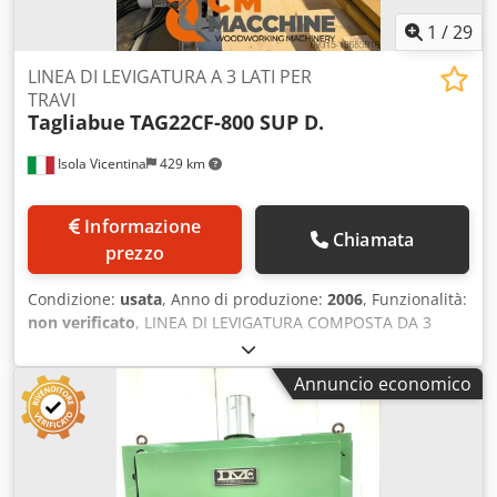
1
/
29
LINEA DI LEVIGATURA A 3 LATI PER
TRAVI
Tagliabue
TAG22CF-800 SUP D.
Isola Vicentina
429 km
Informazione
Chiamata
prezzo
Condizione:
usata
, Anno di produzione:
2006
, Funzionalità:
non verificato
, LINEA DI LEVIGATURA COMPOSTA DA 3
MACCHINE: INFERIORE CON DUE NASTRI A TAMPONE;
SUPERIORE CON DUE NASTRI A TAMPONE; LATERALE CON
Annuncio economico
UN NASTRO E DUE SPIGOLATORI A NASTRO PER
TRAVATURE FINO A 800x300 mm Crodpsw E Eu Refx Airjf
COMPRESE RULLIERE DI CARICO E SCARICO kW TOTALI 34