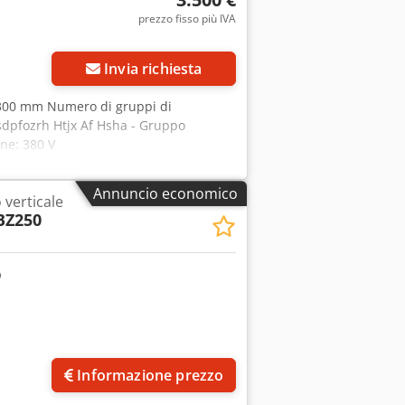
prezzo fisso più IVA
Invia richiesta
: 300 mm Numero di gruppi di
Csdpfozrh Htjx Af Hsha - Gruppo
one: 380 V
Annuncio economico
 verticale
BZ250
Informazione prezzo