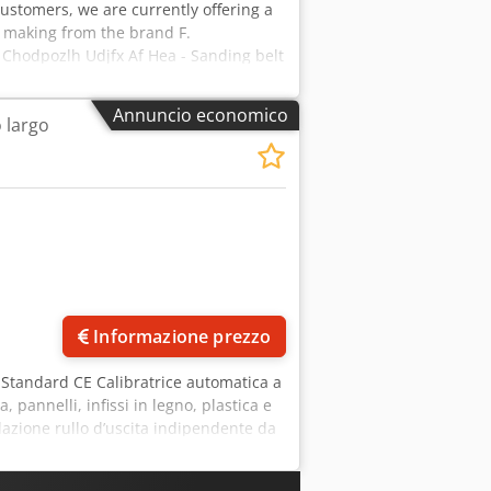
customers, we are currently offering a
d making from the brand F.
 Chodpozlh Udjfx Af Hea - Sanding belt
Sanding speed: 18 m/s - Worktable:
 - Extraction port diameter: 120 mm -
Annuncio economico
o largo
op - Dimensions: 990 x 850 x 1,740 mm -
rey, the sanding plate has been
parts have been replaced as well. We
nts for machine safety. We offer this
wn separately on the invoice. If you
Informazione prezzo
 Standard CE Calibratrice automatica a
, pannelli, infissi in legno, plastica e
lazione rullo d’uscita indipendente da
ortatore a 2 velocità Larghezza di
ezzo 0,8 mm Altezza massima pezzo