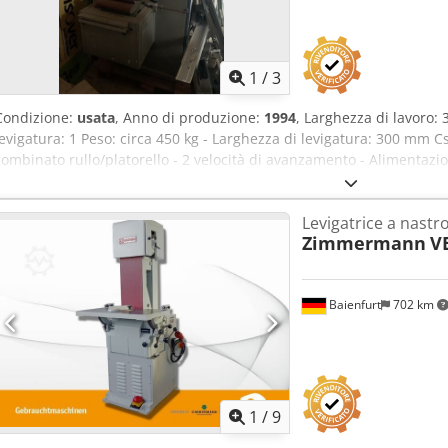
1
/
3
Condizione:
usata
, Anno di produzione:
1994
, Larghezza di lavoro
levigatura: 1 Peso: circa 450 kg - Larghezza di levigatura: 300 mm 
combinato rullo/platorello - 2 velocità di avanzamento - Alimentazi
Levigatrice a nastro
Zimmermann
V
Baienfurt
702 km
1
/
9