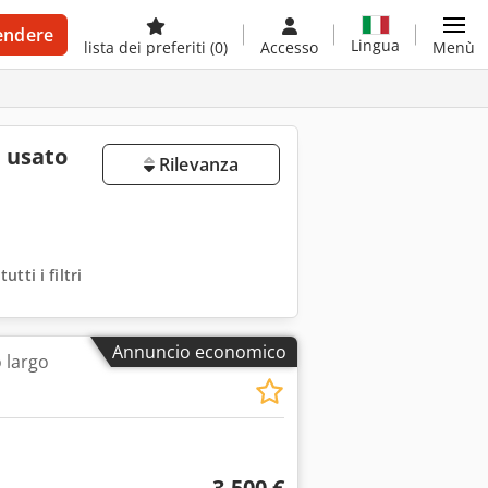
endere
Lingua
lista dei preferiti
(0)
Accesso
Menù
m usato
Rilevanza
utti i filtri
Annuncio economico
o largo
3.500 €