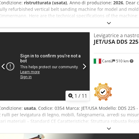
Condizione:
ristrutturata (usata)
, Anno di produzione:
2026
, Dear 
fully refurbished vertical belt sanding machine for model and mol
Zimmermann. Here are the technical specifications of the machine:
width: 250 mm - Sanding height: 400 mm - Belt length: 2,400 mm - 
750 x 350 mm - Table tilt: 30/45° - Power: 4.0 kW - Speed: 1,400 rpm
Levigatrice a nastr
Incl. angle stop - Incl. sanding belts - Foot-operated emergency st
JET/USA
DDS 225
Weight: 470 kg The machine has been repainted in RAL 7035 light g
completely renewed, the roller bearings are new, and other small 
have also installed a motor brake and additional electrical compone
Cantù
510 km
machine with a 6-month warranty. Price plus VAT, which will be sho
have any questions, please feel free to contact us.
1
/
11
Condizione:
usata
, Codice: 0354 Marca: JET/USA Modello: DDS 225 -
2 rulli per levigatura di legno, mobili, falegnameria, arredi su misura
vari materiali – Standard CE Caratteristiche: Struttura robusta Rego
quello di entrata Rivestimento in gomma dura sui rulli Nastro trasp
lavoro 635 mm Lunghezza minima pezzo 230 mm Altezza minima p