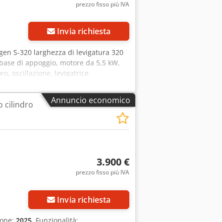
prezzo fisso più IVA
Invia richiesta
ngen S-320 larghezza di levigatura 320
base di appoggio, motore da 5,5 kW,
, oscillazione, levigatrice
Annuncio economico
o cilindro
3.900 €
prezzo fisso più IVA
Richiedi più foto
Invia richiesta
ione:
2025
, Funzionalità: