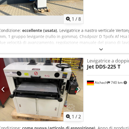
1
/
8
Condizione:
eccellente (usata)
, Levigatrice a nastro verticale Verto
mm, 1 gruppo levigante (rullo in gomma), Chsdpozr D Tpofx Af Hsa 
due velocità di avanzamento, regolazione manuale del piano di lavoro
completamente pronta per l'uso.
Levigatrice a doppi
Jet
DDS-225 T
Aichach
740 km
1
/
2
Condizione:
come nuova (articolo di esposizione)
, Anno di produz