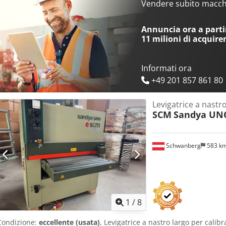
133 mm Dimensioni rullo 152 x 635 mm Velocità di rotazione rulli 14
Vendere subito macchi
trasportatore 2–3 m/min 2 bocche di aspirazione diametro 100 mm
Aoy A Synjf Hoha Basamento chiuso con porta Nastro abrasivo gran
Annuncia ora a partir
Ingombro totale (mm) 1150 x 1150 x 1050 (h) Peso (kg): 330
11 milioni di acquire
Informati ora
+49 201 857 861 80
Levigatrice a nastr
SCM
Sandya UN
Schwanberg
583 k
1
/
8
Condizione:
eccellente (usata)
, Levigatrice a nastro largo per cali