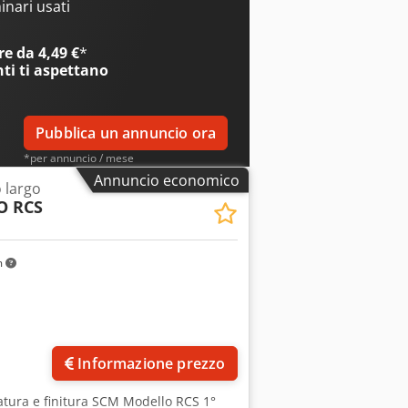
00 giri/min Velocità del nastro
nari usati
 ciascuna Potenza motore 5 Hp Cedpfx
a 80 Nastro abrasivo grana 100
e da 4,49 €
*
nti
ti aspettano
Pubblica un annuncio ora
*per annuncio / mese
Annuncio economico
o largo
O RCS
m
Informazione prezzo
bratura e finitura SCM Modello RCS 1°