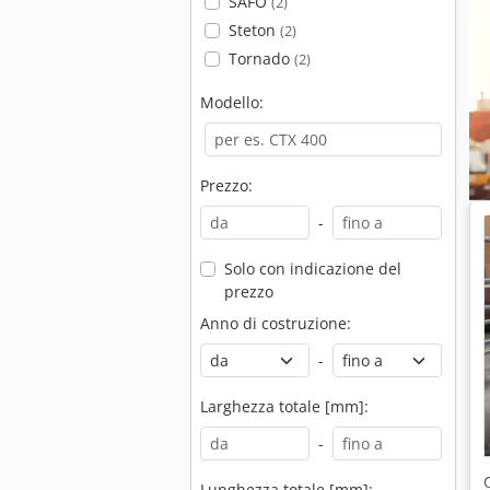
SAFO
(2)
Steton
(2)
Tornado
(2)
Modello:
Prezzo:
-
Solo con indicazione del
prezzo
Anno di costruzione:
-
Larghezza totale [mm]:
-
Lunghezza totale [mm]: