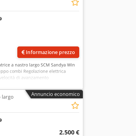
n
pressione di esercizio: 6-8 bar -
 (lunghezza/larghezza/altezza):
 gruppi di lavoro - non riverniciata -
Prezzo netto: 4980 EUR calcolato su
Richiedi più foto
Informazione prezzo
gatrice a nastro largo SCM Sandya Win
uppo combi Regolazione elettrica
velocità di avanzamento
Annuncio economico
o largo
2.500 €