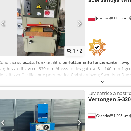
SCM
Sandya Wi
avanzamento - motore 2×7,5 kW - sollevamento del tavolo elettrico - 
diametro del raccordo di aspirazione: 2x160 mm - dimensioni totali
1650x1060x1970 mm - peso: 972 kg VANTAGGI - produzione polacca - 2
Juszczyn
1.033 km
condizioni molto buone - levigatrice usata Prezzo netto: 20900 PLN 
cambio 4,2 EUR (I prezzi possono variare in caso di forti oscillazioni)
1
/
2
Condizione:
usata
, Funzionalità:
perfettamente funzionante
, Levi
Larghezza di lavoro: 630 mm Altezza di levigatura: 3 – 140 mm 1 gr
dell'altezza Oscillazione pneumatica Codpfx Afszmg Swo Hsha Due 
Levigatrice a nastr
Vertongen
S-320
Grońsko
1.205 km