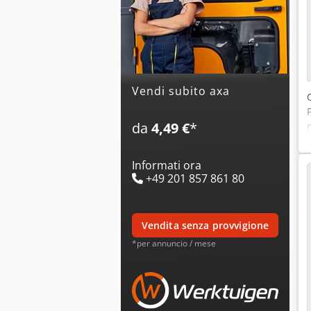
Vendi subito axa
da
4,49 €
*
Informati ora
+49 201 857 861 80
vendita senza provvigione
*per annuncio / mese