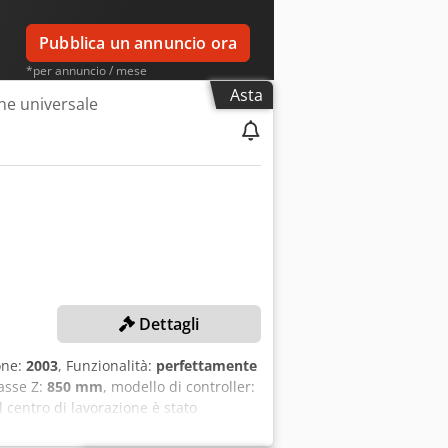
Pubblica un annuncio ora
*per annuncio / mese
Asta
ne universale
Dettagli
one:
2003
, Funzionalità:
perfettamente
 asse Z:
850 mm
, modello di controller:
Il centro di lavorazione è stato
orse Corsa asse X: 2.600 mm Corsa asse