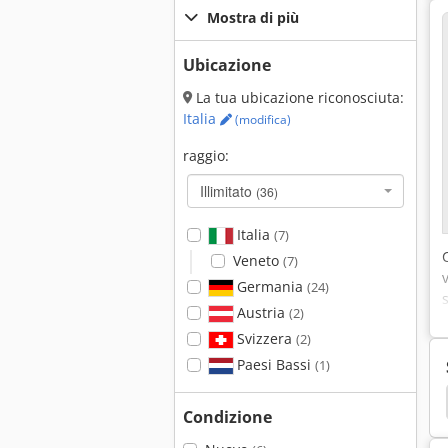
Mostra di più
Ubicazione
La tua ubicazione riconosciuta:
Italia
(modifica)
raggio:
Illimitato
(36)
Italia
(7)
Veneto
(7)
Germania
(24)
Austria
(2)
Svizzera
(2)
Paesi Bassi
(1)
Deckel
Dmg Mori
Chiron
Condizione