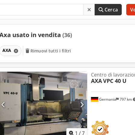
Cerca
V
Axa usato in vendita
(36)
AXA
Rimuovi tutti i filtri
Centro di lavorazi
AXA
VPC 40 U
Germania
797 km
1
/
7