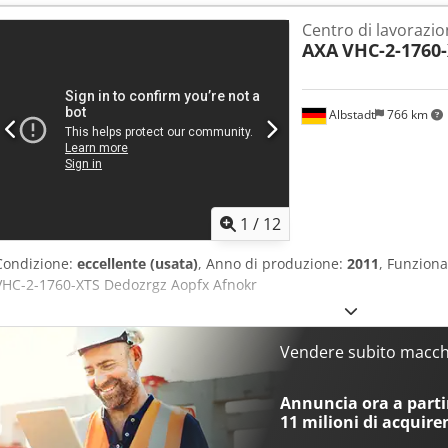
orientabile da -90 gradi a +90 gradi, divisione di 2,5 gradi, consent
Centro di lavorazio
orizzontale. Cambiattrezzi per 22 posizioni, con disposizione laterale
AXA
VHC-2-1760
scarico a sinistra. Ingombro: circa 6,1 x 2,8 x 3,2 m.
Albstadt
766 km
1
/
12
Condizione:
eccellente (usata)
, Anno di produzione:
2011
, Funziona
VHC-2-1760-XTS Dedozrgz Aopfx Afnokr
Vendere subito macchi
Annuncia ora a partir
11 milioni di acquire