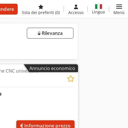
endere
Lingua
lista dei preferiti
(0)
Accesso
Menù
Rilevanza
Annuncio economico
one CNC universale
Informazione prezzo