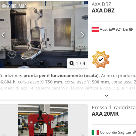
AXA DBZ
AXA
DBZ
Austria
921 km
1
/
4
Condizione:
pronta per il funzionamento (usata)
, Anno di produzi
36.604 h
, corsa asse X:
750 mm
, corsa asse Y:
500 mm
, corsa asse 
numero di assi:
4
, Questo centro di lavoro verticale AXA DBZ a 4 ass
un'impressionante corsa dell'asse X di 2 x 750 mm per la lavorazion
500 mm e una corsa dell'asse Z di 600 mm. La macchina include un
Pressa di raddrizz
controcuscinetto idraulico e un cambio utensili a piastra. Se deside
AXA
20MR
alta qualità, prendete in considerazione il centro di lavoro vertica
Contattateci per ulteriori dettagli. • Ore di lavoro del mandrino: 36.
Ore di funzionamento della macchina: 81,189 h • Dimensioni d'ing
Concordia Sagittaria
Tensione: 400 V Dedpfxjy Edv He Afnjkr • Frequenza: 50 Hz • Potenza 