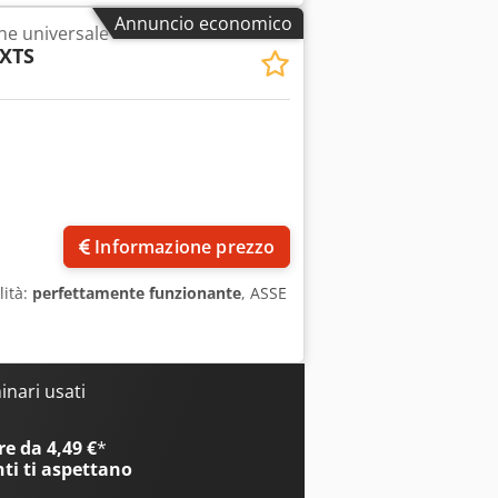
endo la lavorazione verticale e
Annuncio economico
ne universale
; trasportatore di trucioli a nastro con
-XTS
Informazione prezzo
lità:
perfettamente funzionante
, ASSE
nari usati
e da 4,49 €
*
nti
ti aspettano