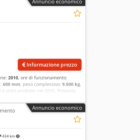
Annuncio economico
Informazione prezzo
one:
2010
, ore di funzionamento:
Z:
600 mm
, peso complessivo:
9.500 kg
,
i è stato prodotto nel 2010. Presenta
e a pendolo, una corsa dell'asse Y di
a tavola rotante NC con
Annuncio economico
amento
rate ottenere capacità di lavorazione di
le AXA DBZ che abbiamo in vendita.
604 h (verificato tramite immagine) •
ombro: 4500 × 2250 × 2700 mm •
434 km
totale richiesta: 45 kVA • Corrente a