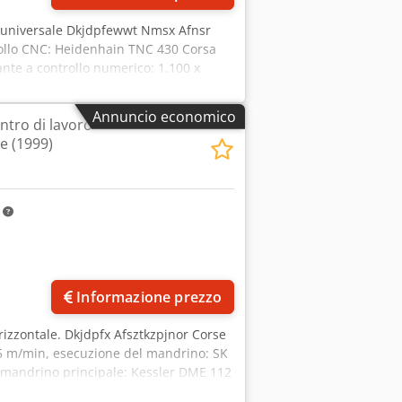
C universale Dkjdpfewwt Nmsx Afnsr
rollo CNC: Heidenhain TNC 430 Corsa
ante a controllo numerico: 1.100 x
nsili: SK40 Capacità del magazzino
rca 20 tonnellate 3826ä
Annuncio economico
ntro di lavoro
le (1999)
m
Informazione prezzo
rizzontale. Dkjdpfx Afsztkzpjnor Corse
25 m/min, esecuzione del mandrino: SK
el mandrino principale: Kessler DME 112
lo: HEIDENHAIN TNC 430 PA. Testa