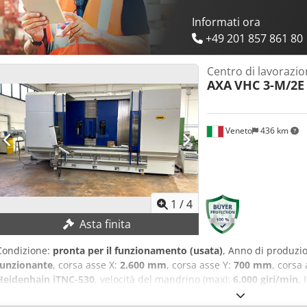
Informati ora
+49 201 857 861 80
Centro di lavorazio
AXA
VHC 3-M/2E
Veneto
436 km
1
/
4
Asta finita
Condizione:
pronta per il funzionamento (usata)
, Anno di produzi
funzionante
, corsa asse X:
2.600 mm
, corsa asse Y:
700 mm
, corsa
Heidenhain iTNC-530
, velocità del mandrino (max):
6.000 giri/min
, 
completamente revisionato e riverniciato nel 2025! DATI TECNICI C