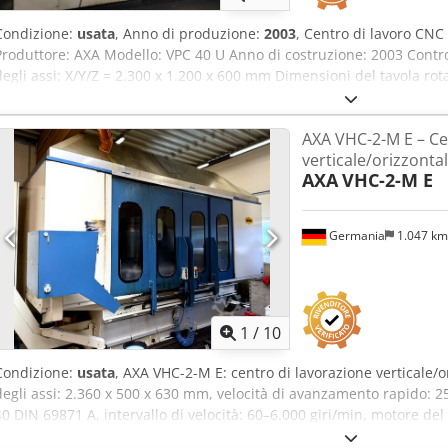
Condizione:
usata
, Anno di produzione:
2003
, Centro di lavoro CN
Produttore: AXA Modello: VPC 40 U Anno di costruzione: 2003 Cont
degli assi: X/Y/Z = 2.300 x 1.200 x 600 mm Dimensioni del tavola rot
1.100 mm Dimensioni del tavola fissa: 1.100 x 1.100 mm Attacco ute
utensili: 60 posizioni Velocità di rotazione: 10.000 giri/min Peso: ci
AXA VHC-2-M E – Ce
verticale/orizzonta
AXA
VHC-2-M E
Germania
1.047 k
1
/
10
Condizione:
usata
, AXA VHC-2-M E: centro di lavorazione verticale/o
degli assi: 2.360 x 500 x 630 mm, velocità di avanzamento rapido: 
40 DIN 69871 A, intervallo di velocità: 60–6.000 giri/min, motore d
AL (motore con albero cavo, raffreddato ad acqua, 27 kW). Control