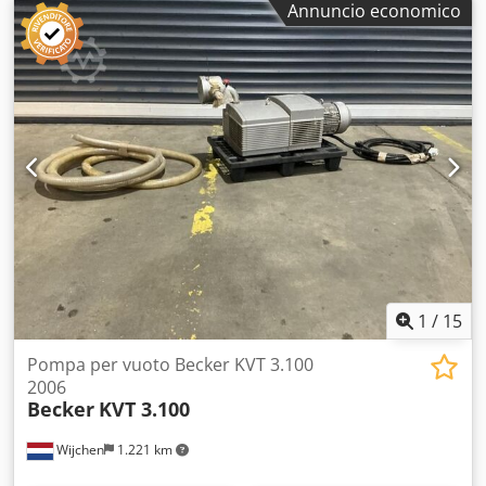
sistemi di trasporto a vuoto ventose e tavoli a vuoto
Annuncio economico
automazione industriale
1
/
15
Pompa per vuoto Becker KVT 3.100
2006
Becker
KVT 3.100
Wijchen
1.221 km