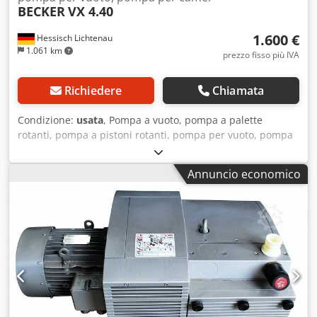
BECKER
VX 4.40
1.600 €
Hessisch Lichtenau
1.061 km
prezzo fisso più IVA
Richiedere
Chiamata
Condizione:
usata
, Pompa a vuoto, pompa a palette
rotanti, pompa a pistoni rotanti, pompa per vuoto, pompa
per ambienti a elevata purezza BECKER, modello VX 4.40
Pompa per vuoto elevato Numero di serie: 2583674 Anno
Annuncio economico
di fabbricazione: 2011 Djdpfx Aezrzyaek Dewa Portata 40
m³/h Depressione -0,8 bar (rilevata durante il collaudo)
Depressione -0,9 bar (valore dichiarato dal produttore)
Attacco di aspirazione G 3/4" Velocità del motore 1420
giri/min. Potenza del motore 1,25 kW Alimentazione 400
Volt, 50 Hz - Pompa a pistoni rotanti per vuoto, a
funzionamento a secco e senza olio - Isolamento acustico
in polistirolo Dimensioni con alloggiamento di isolamento
acustico L x L x A 820 x 460 x 350 mm Dimensioni senza
alloggiamento di isolamento acustico L x L x A 540 x 250 x