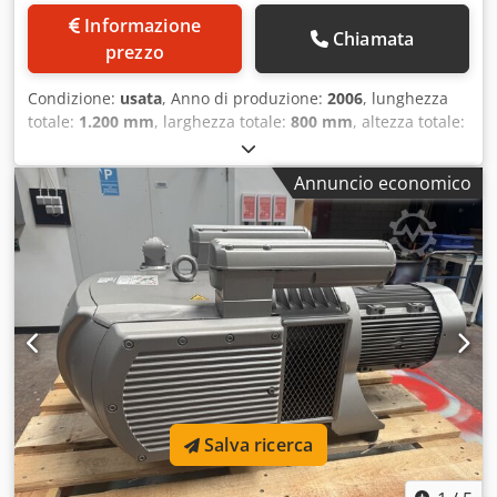
Informazione
Chiamata
prezzo
Condizione:
usata
, Anno di produzione:
2006
, lunghezza
totale:
1.200 mm
, larghezza totale:
800 mm
, altezza totale:
700 mm
, Colore: grigio Prezzo: su richiesta - Anno di
costruzione: 2006 - Documentazione disponibile: no -
Annuncio economico
Certificato CE: no - Numero di serie: D2097712 -
Dimensioni di trasporto: 1200 mm x 800 mm x 700 mm (l x
p x h) - Colli di spedizione [pezzi]: 1 Informazioni
finanziarie IVA: Il prezzo indicato è al netto dell’IVA
Dwsdpfoywxpxox Ak Doa IVA/fatturazione differenziata: IVA
detraibile per operatori economici Consegna e permuta
possibili in qualsiasi momento per qualsiasi articolo del
settore industriale. Yorick Diebels
Salva ricerca