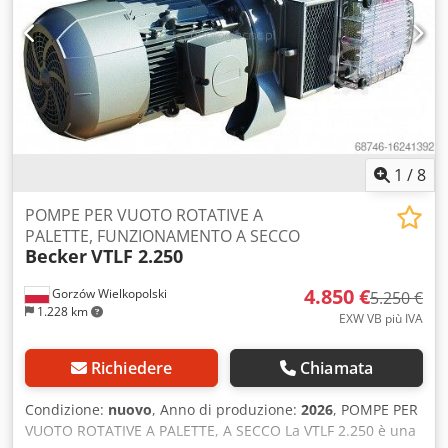
tassazione differenziale: IVA detraibile per le imprese.
Dwedewgxh Hepfx Ak Dea Consegna e permuta possibili in
qualsiasi momento per tutti i prodotti del settore
industriale. Peter Stroomberg
1
/
8
POMPE PER VUOTO ROTATIVE A
PALETTE, FUNZIONAMENTO A SECCO
Becker
VTLF 2.250
4.850 €
Gorzów Wielkopolski
5.250 €
1.228 km
EXW VB più IVA
Richiedere
Chiamata
Condizione:
nuovo
, Anno di produzione:
2026
, POMPE PER
VUOTO ROTATIVE A PALETTE, A SECCO La VTLF 2.250 è una