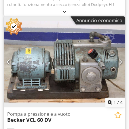
rotanti, funzionamento a secco (senza olio) Dodpeyx H I
Eofx Ak Dowa Pompa per pressione e vuoto Becker DVT
3.100 Anno di costruzione: 2013 - N. di serie: D 2760035
Annuncio economico
Portata volumetrica a 50 Hz: 103 m³/h Potenza a 50 Hz: 5,5
kW Livello sonoro a 50 Hz: 76…77 dB(A) Peso: circa 95 kg
Ispezione video online tramite WhatsApp - MS Zoom -
Telegram Disponibile a magazzino a
Emskirchen/Norimberga - Pronta consegna - Possibilità di
prova
1
/
4
Pompa a pressione e a vuoto
Becker
VCL 60 DV