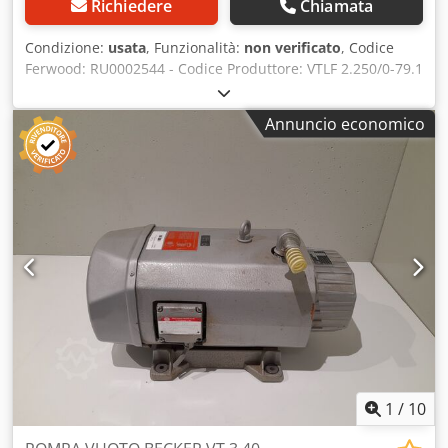
Richiedere
Chiamata
Condizione:
usata
, Funzionalità:
non verificato
, Codice
Ferwood: RU0002544 - Codice Produttore: VTLF 2.250/0-79.1
- Condizione: Usata - Funzionalità: Non collaudato -
Macchina Compatibile: - Se interessati offriamo servizio di
Annuncio economico
revisione, contattateci. 235KG 120X80X70 Dwedjyrphtopfx
Ak Doa
1
/
10