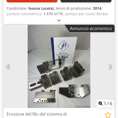
Condizione:
buona (usata)
, Anno di produzione:
2014
,
portata volumetrica:
1.570 m³/h
, pompa per vuoto Becker
Variair RV 2.1944/10 Pressione relativa: +410 mbar Portata
volumetrica: 1570 m3/h Djdpfjv Anv Tsx Ak Djwa Peso: 60
Annuncio economico
Kg + 21 Kg inverter
1
/
6
Erosione del filo del sistema di