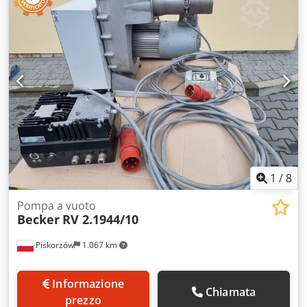
Dja Condizioni: buone, usato
1
/
8
Pompa a vuoto
Becker
RV 2.1944/10
Piskorzów
1.067 km
Informazione
Chiamata
prezzo