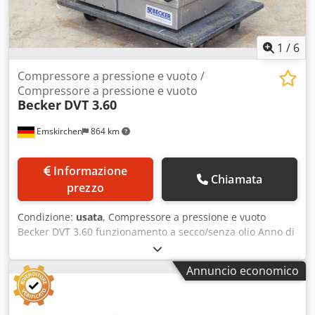
1
/
6
Compressore a pressione e vuoto /
Compressore a pressione e vuoto
Becker
DVT 3.60
Emskirchen
864 km
Informazione
Chiamata
prezzo
Condizione:
usata
, Compressore a pressione e vuoto
Becker DVT 3.60 funzionamento a secco/senza olio Anno di
costruzione / Anno 2015 - SN. D2953819 60 m3/ora Portata
volumetrica 50 Hz / Portata volumetrica 50 Hz - 58 m³/h
Annuncio economico
Pressione/Vuoto relativo 50 Hz / Pressione/Vuoto relativo 50
Hz - ±0,6 bar Potenza 50 Hz / Potenza 50 Hz - 3,0 kW Livello
sonoro 50 Hz / Livello rumore 50 Hz - 74…75 dB(A) Portata