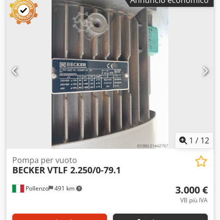
Annuncio economico
1
/
12
Pompa per vuoto
BECKER
VTLF 2.250/0-79.1
3.000 €
Pollenzo
491 km
VB più IVA