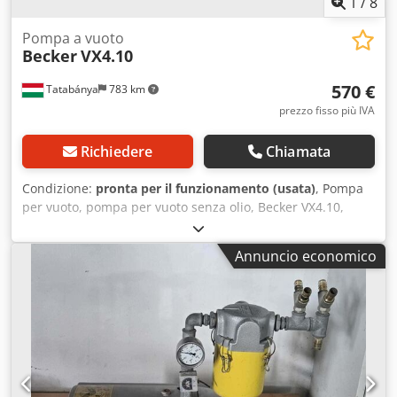
1
/
8
Pompa a vuoto
Becker
VX4.10
570 €
Tatabánya
783 km
prezzo fisso più IVA
Richiedere
Chiamata
Condizione:
pronta per il funzionamento (usata)
, Pompa
per vuoto, pompa per vuoto senza olio, Becker VX4.10,
Macchina usata Produttore: Becker Tipo: VX4.10 Dwsdpjxh
A U Refx Ak Doa Peso: 16 kg Dimensioni: 420 × 200 × 190
Annuncio economico
mm Portata volumetrica 50 Hz: 10 m³/h Vuoto assoluto 50
Hz: 100 mbar Potenza 50 Hz: 0,37 kW Livello sonoro 50 Hz:
60,0 dB(A) Portata volumetrica 60 Hz: 12 m³/h Vuoto
assoluto 60 Hz: 100 mbar Potenza 60 Hz: 0,45 kW Livello
sonoro 60 Hz: 62,0 dB(A) Peso: 16,0 kg con motore