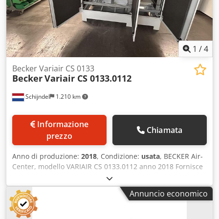
domande o per assistenza tecnica.
1
/
4
Becker Variair CS 0133
Becker
Variair CS 0133.0112
Schijndel
1.210 km
Informazione
Chiamata
prezzo
Anno di produzione:
2018
, Condizione:
usata
, BECKER Air-
Center, modello VARIAIR CS 0133.0112 anno 2018 Fornisce
aria compressa, aspirazione e aria soffiata per una
macchina di raccolta. Configurazione: - per macchine di
Annuncio economico
raccolta con un massimo di 16 stazioni - con controllo per
l'accensione e lo spegnimento automatici Specifiche
tecniche: Dodpfxezi Sc Ts Ak Djwa compatibile con: