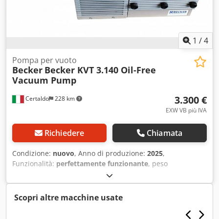
280 mm Peso 45 kg Ottime condizioni
1
/
4
Pompa per vuoto
Becker
Becker KVT 3.140 Oil-Free
Vacuum Pump
3.300 €
Certaldo
228 km
EXW VB più IVA
Richiedere
Chiamata
Condizione:
nuovo
, Anno di produzione:
2025
,
Funzionalità:
perfettamente funzionante
, peso
complessivo:
111 kg
, lunghezza totale:
873 mm
, larghezza
totale:
470 mm
, altezza totale:
336 mm
, portata
volumetrica:
129 m³/h
, pressione finale:
100 barra
,
Scopri altre macchine usate
tensione di ingresso:
400 V
, frequenza di ingresso:
50 Hz
,
corrente di ingresso:
3 A
, durata della garanzia:
12 mesi
,