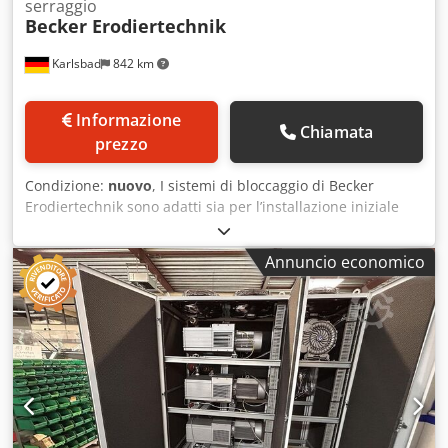
serraggio
Becker Erodiertechnik
Karlsbad
842 km
Informazione
Chiamata
prezzo
Condizione:
nuovo
, I sistemi di bloccaggio di Becker
Erodiertechnik sono adatti sia per l’installazione iniziale
sulle macchine per elettroerosione, sia per ampliare un
sistema esistente. Sia componenti di piccole dimensioni,
Annuncio economico
come perni o stampi, sia pezzi più grandi, come piastre,
possono essere bloccati in modo rapido e preciso. Dwsdpfx
Aslk Hvrek Doa Realizziamo internamente, presso la nostra
sede di Karlsbad, tutti i componenti, dai supporti fissi con
morsetti o barre di bloccaggio, inclusi i modelli dotati di
funzione di oscillazione. Sono possibili adattamenti ad
altre interfacce o sistemi. I nostri prodotti sono realizzati in
acciaio inossidabile e poi sottoposti a trattamento di
tempra. Siamo a vostra disposizione per eventuali