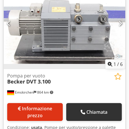
volumetrica 60 Hz / Portata volumetrica 60 Hz - 69 m³/h
Pressione/Vuoto relativo 60 Hz / Pressione/Vuoto relativo
60 Hz - ±0,6 bar Potenza 60 Hz / Potenza 60 Hz - 3,6 kW
Livello sonoro 60 Hz / Livello rumore 60 Hz - 75…76 dB(A)
Peso/Peso - 47 kg senza motore (senza motore)
Videoispezione online tramite WhatsApp - MS Zoom -
Telegram In magazzino Emskirchen/Nürnberg - Disponibile
immediatamente - Può essere testato Dwodpfx Aevk R I Ujk
Doa
1
/
6
Pompa per vuoto
Becker
DVT 3.100
Emskirchen
864 km
Informazione
Chiamata
prezzo
Condizione:
usata
, Pompe per vuoto/pressione a palette