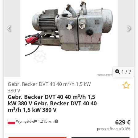
macchine di raccolta KOLBUS ZU 822, ZU 832, ZU 842.
1
/
7
Gebr. Becker DVT 40 40 m³/h 1,5 kW
380 V
Gebr. Becker DVT 40 40 m³/h 1,5
kW 380 V
Gebr. Becker DVT 40 40
m³/h 1,5 kW 380 V
629 €
Wymysłów
1.215 km
prezzo fisso più IVA