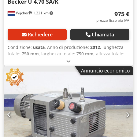
Becker
U 4.70 SA/K
975 €
Wijchen
1.221 km
prezzo fisso più IVA
Richiedere
Chiamata
Condizione:
usata
, Anno di produzione:
2012
, lunghezza
totale:
750 mm
, larghezza totale:
750 mm
, altezza totale:
950 mm
, Peso a vuoto: 100 kg - Anno di costruzione: 2012 -
Documentazione disponibile: No - Marcatura CE presente:
Annuncio economico
Sì - Certificato CE presente: No - Numero di serie:
H2634320 - Dimensioni di trasporto: 750mm x 750mm x
950mm (l x p x h) - Peso di trasporto [kg]: 100kg - Colli di
trasporto [pz]: 1 Informazioni finanziarie IVA: Il prezzo
indicato è al netto dell’IVA IVA/Fatturazione differenziata:
L’IVA è detraibile per le aziende Consegna e permuta
possibili in qualsiasi momento per tutte le attrezzature
industriali Dodpfx Aewgafmjk Dewa Peter Stroomberg