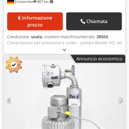
Emskirchen
867 km
Informazione
Chiamata
prezzo
Condizione:
usata
, numero macchina/veicolo:
28503
,
Compressore per pressione e vuoto – pompa Becker VCL 60
DV, numero di serie 28503 Frequenza: 50 Hz Velocità: 1400
giri/min. Potenza richiesta: 3 CV Capacità di aspirazione: 60
Annuncio economico
m³/h Ispezione online tramite video Skype Saremo lieti di
accogliere la vostra visita; abbiamo altre macchine
disponibili in magazzino. Disponibile immediatamente –
possibilità di ispezione. Disponibile in magazzino a
Emskirchen/Norimberga – possibilità di prova. Dedpfx
Akeiwu Eho Dewa