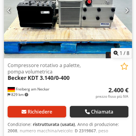
ispezione Disponibile in magazzino a Emskirchen /
Norimberga – Possibilità di test
1
/
8
Compressore rotativo a palette,
pompa volumetrica
Becker
KDT 3.140/0-400
2.400 €
Freiberg am Neckar
829 km
prezzo fisso più IVA
Richiedere
Chiamata
Condizione:
ristrutturata (usata)
, Anno di produzione:
2008
, numero macchina/veicolo:
D 2319867
, peso