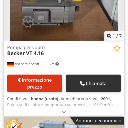
1
/
7
Pompa per vuoto
Becker
VT 4.16
Aschersleben
1.111 km
Informazione
Chiamata
prezzo
Condizione:
buona (usata)
, Anno di produzione:
2001
,
Potenza di aspirazione/portata volumetrica: 16/19 m³/h
Pompa proveniente dall’impianto Lisec A2RL (impianto di
riempimento a livello molecolare) Larghezza: 570 mm
Annuncio economico
Profondità: 250 mm Altezza: 510 mm Dwodpfx Akjzqd Evj