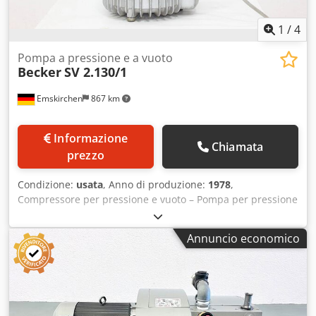
1
/
4
Pompa a pressione e a vuoto
Becker
SV 2.130/1
Emskirchen
867 km
Informazione
Chiamata
prezzo
Condizione:
usata
, Anno di produzione:
1978
,
Compressore per pressione e vuoto – Pompa per pressione
e vuoto Becker SV 2.130/1 Dodjiwu Epjpfx Ak Dswa Anno di
fabbricazione / Year 1978 – Numero di serie / SN. B676219
Annuncio economico
Frequenza 50 Hz Velocità 2900 giri/min Potenza richiesta 3
kW Capacità di aspirazione 130 m3/h Vuoto massimo 195
mbar Ispezione video online tramite Skype Saremo lieti di
accogliere la vostra visita – altri macchinari disponibili in
magazzino Disponibile immediatamente – Possibilità di