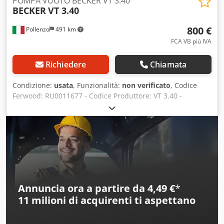
POMPA VUOTO BECKER VT 3.40
BECKER
VT 3.40
800 €
Pollenzo
491 km
FCA VB più IVA
Richiedere
Chiamata
Condizione:
usata
, Funzionalità:
non verificato
, Codice
Ferwood: RU0011677 - Codice Produttore: VT 3.40 -
Condizione: Usata - Funzionalità: Non collaudato -
Macchina Compatibile: - Se interessati offriamo servizio di
revisione, contattateci. 38KG - 70X46X34 Dwjdpeyb R Tvofx
Ak Dsa
Annuncia ora a partire da 4,49 €
*
11 milioni di acquirenti
ti aspettano