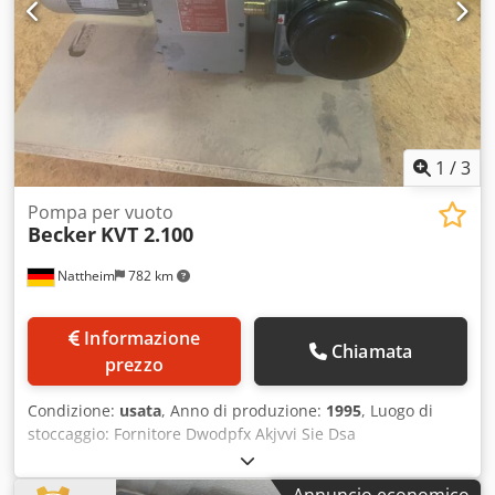
1
/
3
Pompa per vuoto
Becker
KVT 2.100
Nattheim
782 km
Informazione
Chiamata
prezzo
Condizione:
usata
, Anno di produzione:
1995
, Luogo di
stoccaggio: Fornitore Dwodpfx Akjvvi Sie Dsa