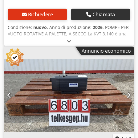
Richiedere
Chiamata
Condizione:
nuovo
, Anno di produzione:
2026
, POMPE PER
VUOTO ROTATIVE A PALETTE, A SECCO La KVT 3.140 è una
pompa volumetrica a secco per vuoto spinto, progettata
per il funzionamento continuo. Utilizza palette
Annuncio economico
autolubrificanti in materiale composito di grafite e richiede
solo una manutenzione minima e nessun cambio d'olio.
Funzionamento al 100% a secco (senza olio) Dedpfx Akstt
Ixdo Dewa Lunga durata delle palette Progettato per il
funzionamento continuo SPECIFICHE Portata 50 Hz 129
m³/h Vuoto assoluto 50 Hz 100 mbar Potenza 50 Hz 4,0 kW
Livello sonoro 50 Hz 76,0 dB(A) Portata 60 Hz 154 m³/h
Vuoto assoluto 60 Hz 200 mbar Potenza 60 Hz 4,8 kW
Livello sonoro 60 Hz 79,0 dB(A) Peso 78 kg senza motore