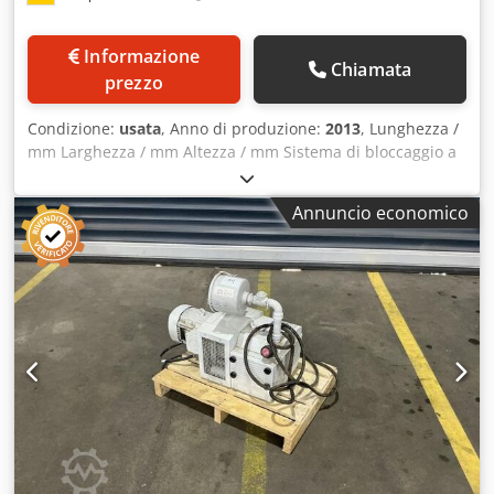
Informazione
Chiamata
prezzo
Condizione:
usata
, Anno di produzione:
2013
, Lunghezza /
mm Larghezza / mm Altezza / mm Sistema di bloccaggio a
vuoto Becker U 3.6 S-09 – 230 V – Anno di fabbricazione
2013 – completo di pompa a vuoto, serbatoio a vuoto e
Annuncio economico
tavolo a vuoto In vendita un sistema di bloccaggio a vuoto
Becker completo, composto da una pompa a vuoto Becker
modello U 3.6 S-09, un serbatoio a vuoto, un tavolo a vuoto
(piastra di bloccaggio) e gli accessori di bloccaggio mostrati
nelle immagini. Il sistema proviene da un utilizzo
industriale ed è ideale per il bloccaggio di pezzi su
fresatrici CNC, centri di lavorazione, nell'industria della
lavorazione del legno e della plastica o per altre
applicazioni che richiedono il vuoto. Dati tecnici
Produttore: Becker Modello: U 3.6 S-09 Anno di
fabbricazione: 2013 Tensione di esercizio: 230 V (1 fase)
Potenza: 0,30 kW (50 Hz) / 0,36 kW (60 Hz) Velocità: 1380 /