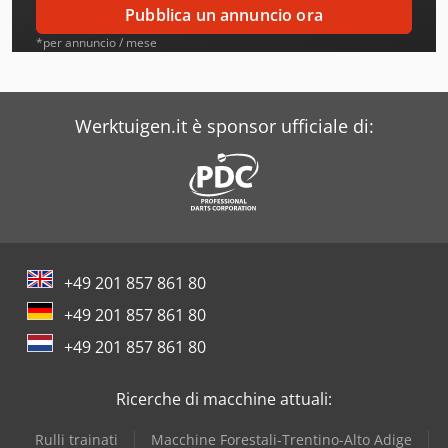
Pubblica un annuncio ora
Beutler
*per annuncio / mese
Bhs
Bianco
Werktuigen.it è sponsor ufficiale di:
Biglia
Bihler
Bison
+49 201 857 861 80
Blm
+49 201 857 861 80
Bmf
+49 201 857 861 80
Boc Edwards
Ricerche di macchine attuali:
Buetfering
Rulli trainati
Macchine Forestali-Trentino-Alto Adige