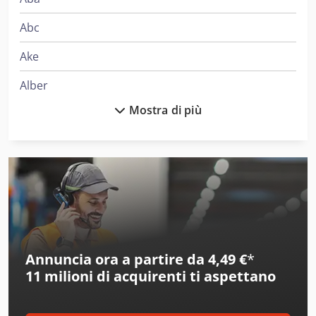
Abc
Ake
Alber
Mostra di più
Alberti
Ams
Auer
Bacher
Bauer
Annuncia ora a partire da 4,49 €
*
Bausch
11 milioni di acquirenti
ti aspettano
Bbc
Beka-Mak