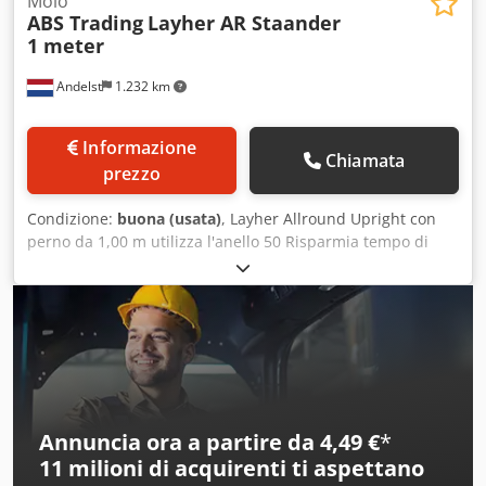
Molo
ABS Trading
Layher AR Staander
1 meter
Andelst
1.232 km
Informazione
Chiamata
prezzo
Condizione:
buona (usata)
, Layher Allround Upright con
perno da 1,00 m utilizza l'anello 50 Risparmia tempo di
assemblaggio grazie al sistema ad anelli e alla stabilità
dimensionale delle parti. Robusto e affidabile: realizzato in
acciaio di alta qualità per la massima stabilità. Grande
versatilità: adatto per costruzioni di ponteggi alti e varie
applicazioni. Design durevole: resiste ad un uso intensivo
e a carichi pesanti. Sicurezza garantita: soddisfa i più
severi requisiti di sicurezza. Cjdpfxjw Ei Rie Adrsrf Il
sistema completo per tutte le applicazioni di ponteggi!
Annuncia ora a partire da 4,49 €
*
11 milioni di acquirenti
ti aspettano