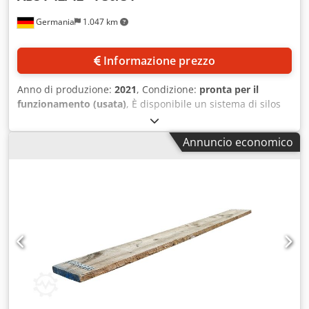
Germania
1.047 km
Informazione prezzo
Anno di produzione:
2021
, Condizione:
pronta per il
funzionamento (usata)
, È disponibile un sistema di silos
composto da 3 silos di stoccaggio, 1 silos di pesatura e
unità di trasporto. Materiale:
Annuncio economico
PE/PP/PS/ABS/LDPE/HDPE/MDPE, volume silo di stoccaggio:
32,6 m³, volume silo di pesatura: 13,8 m³. Capacità del silo
di stoccaggio a 0,2 t/m³: 6500 kg, capacità del silo di
pesatura a 0,2 t/m³: 2800 kg. Dimensioni silo di stoccaggio
X/Y/Z: 4200mm/4200mm/4200mm, dimensioni silo di
pesatura X/Y/Z: 3000mm/3000mm/3400mm, controllo:
Siemens S7. Inclusi telai in acciaio, valvole a saracinesca,
sensori di pieno e di richiesta, sacchetti filtranti, linea di
riempimento, sistema di trasporto e dosaggio, valvole
rotanti e valvole a saracinesca. Documentazione
disponibile. È possibile effettuare un sopralluogo in loco.
Crodjv Ip Stopfx Adrof