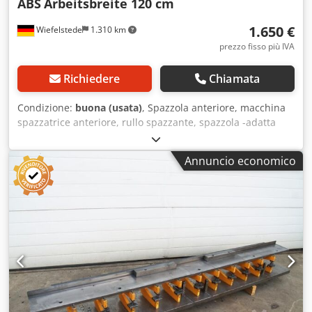
ABS
Arbeitsbreite 120 cm
1.650 €
Wiefelstede
1.310 km
prezzo fisso più IVA
Richiedere
Chiamata
Condizione:
buona (usata)
, Spazzola anteriore, macchina
spazzatrice anteriore, rullo spazzante, spazzola -adatta
per: Iseki Hako e altri trattori -azionamento tramite presa
di potenza -attacco a tre punti -idraulica: orientabile
Annuncio economico
Crsdpfob A I Akjx Adref -larghezza della spazzola: 1200 mm
-peso proprio: 140 kg