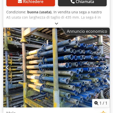
Richiedere
Chiamata
Condizione:
buona (usata)
, In vendita una sega a nastro
AS usata con larghezza di taglio di 435 mm. La sega è in
buone condizioni ed è stata revisionata e controllata dal
nostro personale specializzato. Dati tecnici: - Larghezza di
Annuncio economico
taglio: 345 mm - Altezza di taglio: 165 mm - Dimensione
tavolo: 445 x 350 mm - Aspirazione Ø 100 mm - Potenza
motore: 0,7 kW / 1 CV - Anno di costruzione: 2016
Cedpfszar Ulsx Adrerf La macchina si trova a A-5431 Kuchl
ed è visionabile in qualsiasi momento durante i nostri
orari di apertura. Salvo vendita anticipata! Info Tel. 06244-
20299. Termini correlati: sega a nastro, seghe, sega, nastro
Riferimento: R-P03CW
1
/
1