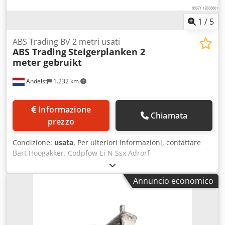
1
/
5
ABS Trading BV 2 metri usati
ABS Trading
Steigerplanken 2
meter gebruikt
Andelst
1.232 km
Informazione
Chiamata
prezzo
Condizione:
usata
, Per ulteriori informazioni, contattare
Bart Hoogakker. Codpfow Ei N Ssx Adrorf
Annuncio economico