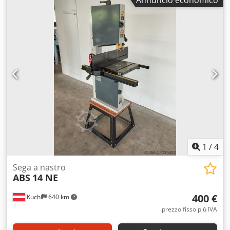
Annuncio economico
mm Diametro esterno del tubo max. 70 x 3,0 (lunghezza
1200) mm Diametro dell’albero 52,0 mm Diametro del rullo
superiore 155 mm Diametro del rullo inferiore 155 mm
Corsa 150 mm Velocità di rotazione 9,0 giri/min Potenza
totale assorbita 1,3 kW Peso 305 kg Credszlukrjpfx Adrof
Dimensioni L-L-A 900 x 700 x 1500 mm Dotazione: - robusta
macchina per la curvatura di tubi/profili azionata da
motore elettrico - telaio della macchina, con ripiano
posteriore - possibilità di utilizzo in orizzontale e in
verticale - rulli standard segmentati (divisi) - 2 set di rulli
per tubi Ø 50 + 60 mm - avanzamento manuale del rullo
superiore - indicatore di posizione analogico dei rulli
superiori (scala) - rulli laterali/di guida regolabili
manualmente - telaio con fori per il sollevamento con
1
/
4
carrello elevatore per un facile trasporto
Sega a nastro
ABS
14 NE
400 €
Kuchl
640 km
prezzo fisso più IVA