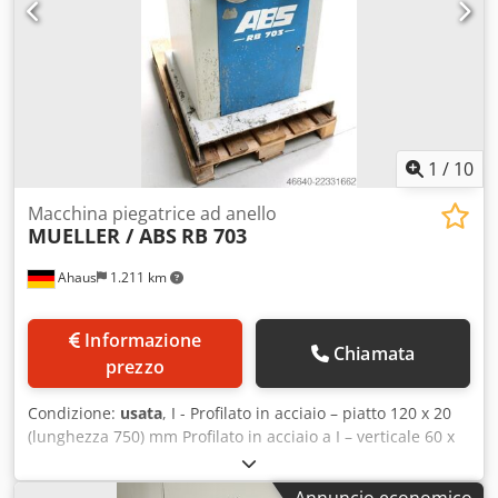
1
/
10
Macchina piegatrice ad anello
MUELLER / ABS
RB 703
Ahaus
1.211 km
Informazione
Chiamata
prezzo
Condizione:
usata
, I - Profilato in acciaio – piatto 120 x 20
(lunghezza 750) mm Profilato in acciaio a I – verticale 60 x
10 (lunghezza 800) mm Profilato angolare 50 x 5 (lunghezza
1200) mm Materiale pieno – diametro 35,0 (lunghezza 800)