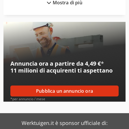
Mostra di più
Accu-Sort Systems
Aeg
Ageo
Ake
Alber
Annuncia ora a partire da 4,49 €
*
Alberti
11 milioni di acquirenti
ti aspettano
Alcoa
Ams
Pubblica un annuncio ora
Amt
*per annuncio / mese
Arad
Aro
Werktuigen.it è sponsor ufficiale di: