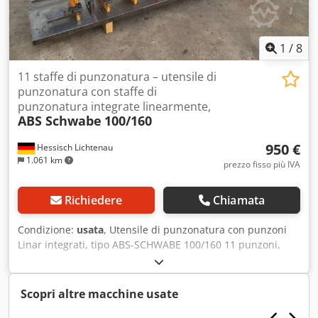
1
/
8
11 staffe di punzonatura – utensile di
punzonatura con staffe di
punzonatura integrate linearmente,
ABS Schwabe
100/160
950 €
Hessisch Lichtenau
1.061 km
prezzo fisso più IVA
Richiedere
Chiamata
Condizione:
usata
, Utensile di punzonatura con punzoni
Linar integrati, tipo ABS-SCHWABE 100/160 11 punzoni,
unità di punzonatura per piegatrice Anno di fabbricazione:
circa 1990 Sbalzo: 160 mm Capacità di punzonatura: da 0,3
a 5 mm di spessore del materiale Diametro del foro: da 2 a
Scopri altre macchine usate
7 mm Codpfxsdz Sp Ho Adrerf Altezza di installazione: 203