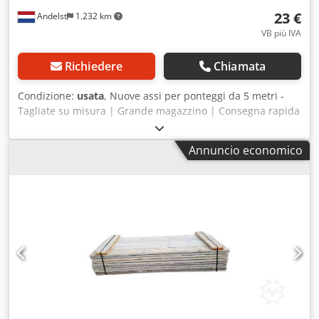
23 €
Andelst
1.232 km
VB più IVA
Richiedere
Chiamata
Condizione:
usata
, Nuove assi per ponteggi da 5 metri -
Tagliate su misura | Grande magazzino | Consegna rapida
in tutto il mondo Crjdpfewg Ebysx Adrsf Stai cercando assi
per ponteggi resistenti e affidabili? ABS Trading propone
Annuncio economico
assi per ponteggi in legno da 5 metri, ideali per l'edilizia, la
ristrutturazione e l'uso industriale. Che lavoriate in un
cantiere edile o che rivendiate materiali per impalcature,
le nostre assi vi offrono la qualità e la flessibilità di cui
avete bisogno. Dettagli del prodotto: - Lunghezza: 5 metri
(dimensioni personalizzate disponibili su richiesta) -
Condizione: Nuovo e usato in magazzino - Materiale: legno
resistente, rifinito professionalmente - Adatto per: sistemi
di ponteggi, pavimenti, costruzioni creative e altro ancora
Perché scegliere ABS Trading? - Ampio stock: migliaia di
tavole pronte per la consegna immediata - Dimensioni