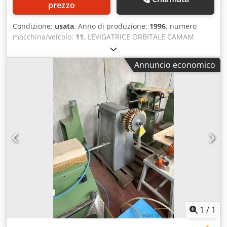
prezzo
Condizione:
usata
, Anno di produzione:
1996
, numero
macchina/veicolo:
11
, LEVIGATRICE ORBITALE CAMAM
MOD. LEC250 – A NORME CE - USATA - Con avanzamenti -
Matr. 11 - Anno 1996 - Dimensioni di lavoro min/max.
Annuncio economico
30/150 mm. Chedpfxowrqr Ie Aaxea - Raggio min. di
curvatura mm. 250
1
/
1