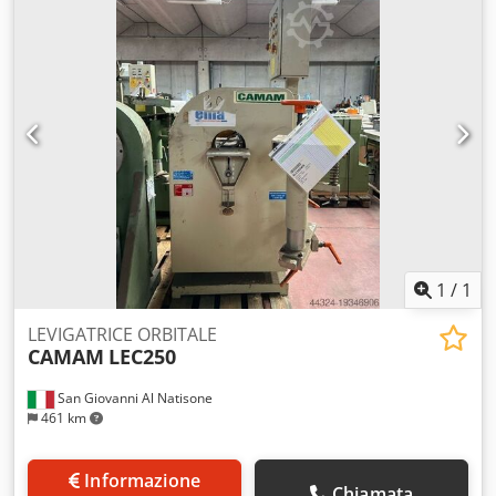
1
/
1
LEVIGATRICE ORBITALE
CAMAM
LEC250
San Giovanni Al Natisone
461 km
Informazione
Chiamata