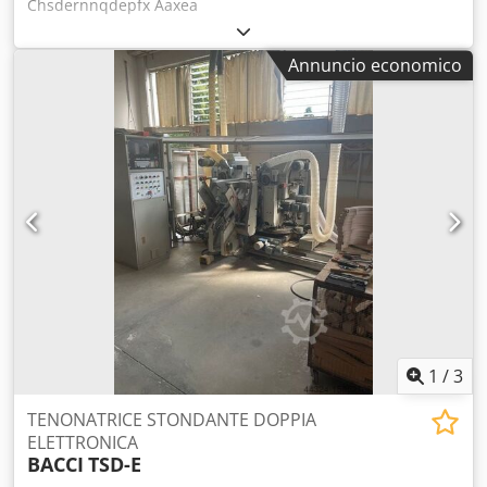
Chsdernnqdepfx Aaxea
Annuncio economico
1
/
3
TENONATRICE STONDANTE DOPPIA
ELETTRONICA
BACCI
TSD-E