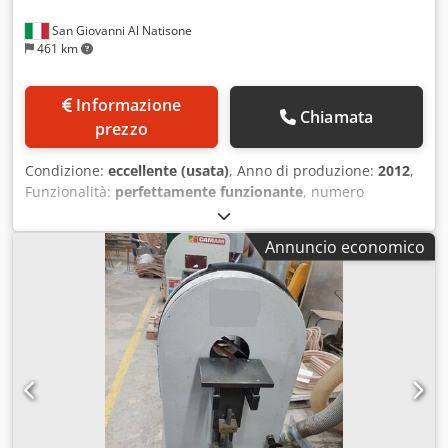
San Giovanni Al Natisone
461 km
Informazione
Chiamata
prezzo
Condizione:
eccellente (usata)
, Anno di produzione:
2012
,
Funzionalità:
perfettamente funzionante
, numero
macchina/veicolo:
AA2/001942
, SCORNICIATRICE
AUTOMATICA A 6 ALBERI SCM MOD. SUPERSET NTPL - A
Annuncio economico
NORME CE Csdpfxeywfkvo Aaxjha - Configurazione alberi:
1. Orizzontale inferiore 11 kw 2. Verticale destro 7.5 kw 3.
Verticale sinistro 7.5 kw 4. Orizzontale superiore 11 kw 5.
Orizzontale superiore 7.5 kw 6. Orizzontale inferiore 7.5 kw
- Matr. AA2/001942 - Anno 2012