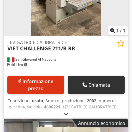
1
/
1
LEVIGATRICE CALIBRATRICE
VIET CHALLENGE
211/B RR
San Giovanni Al Natisone
461 km
Informazione
Chiamata
prezzo
Condizione:
usata
, Anno di produzione:
2002
, numero
macchina/veicolo:
4606221
, LEVIGATRICE CALIBRATRICE
VIET CHALLENGE MOD. 211/B RR - A NORME CE - USATA -
Larghezza mm. 1100 - Primo rullo in gomma diam. 180
Annuncio economico
mm. - Secondo rullo in gomma diam. 250 mm. Chjdpfx
Aewrn N Dsaxoa - Depressore - Sviluppo nastri 2620X1130