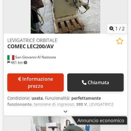
1
/
2
LEVIGATRICE ORBITALE
COMEC
LEC200/AV
San Giovanni Al Natisone
461 km
Informazione
Chiamata
prezzo
Condizione:
usata
, Funzionalità:
perfettamente
funzionante
, tensione di ingresso:
380 V
, LEVIGATRICE
ORBITALE CAMAM MOD. LEC200/AV - Min/max diam.
lavorabile 10/100mm - Motore 5.5hp - Con avanzamenti -
Annuncio economico
Volt. 380/50 Cedpfxjx Rn Tae Aaxsha