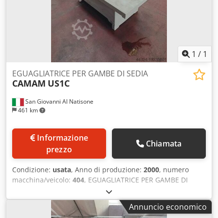
1
/
1
EGUAGLIATRICE PER GAMBE DI SEDIA
CAMAM
US1C
San Giovanni Al Natisone
461 km
Informazione
Chiamata
prezzo
Condizione:
usata
, Anno di produzione:
2000
, numero
macchina/veicolo:
404
, EGUAGLIATRICE PER GAMBE DI
SEDIA CAMAM MOD. US1C - A NORME CE - USATA
Chodpfswrcx Hex Aaxea - Matr. 404 - Anno 2000
Annuncio economico