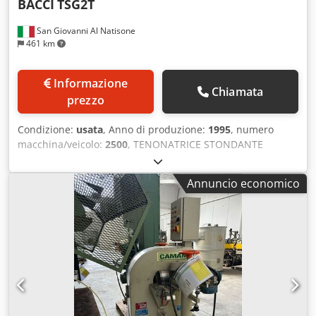
BACCI
TSG2T
San Giovanni Al Natisone
461 km
Informazione
Chiamata
prezzo
Condizione:
usata
, Anno di produzione:
1995
, numero
macchina/veicolo:
2500
, TENONATRICE STONDANTE
SINGOLA A 2 BANCHI BACCI MOD. TSG2T - A NORME CE -
USATA Chodpfx Aewrm N Noaxea - Kw. 3.75 - Volt. 380/50 -
Annuncio economico
Matr. 2500 - Anno 1995