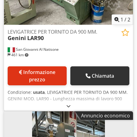
1
/
2
LEVIGATRICE PER TORNITO DA 900 MM.
Genini
LAR90
San Giovanni Al Natisone
461 km
Informazione
Chiamata
prezzo
Condizione:
usata
, LEVIGATRICE PER TORNITO DA 900 MM.
GENINI MOD. LAR90 - Lunghezza massima di lavoro 900
mm. Cjdpfewrn Uysx Aaxoha - Caricatore automatico
Annuncio economico