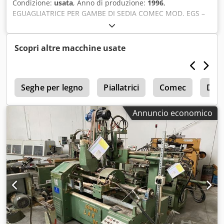
Condizione:
usata
, Anno di produzione:
1996
,
EGUAGLIATRICE PER GAMBE DI SEDIA COMEC MOD. EGS –
NORME CE - USATA - Volt. 380/50 - Matr. 960416 - Anno
1996 Chjdpewrb R Iefx Aaxoa
Scopri altre macchine usate
a
Seghe per legno
Piallatrici
Comec
Dm
Annuncio economico