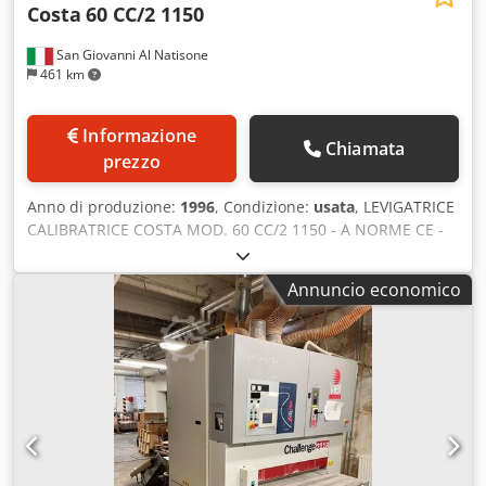
Costa
60 CC/2 1150
San Giovanni Al Natisone
461 km
Informazione
Chiamata
prezzo
Anno di produzione:
1996
, Condizione:
usata
, LEVIGATRICE
CALIBRATRICE COSTA MOD. 60 CC/2 1150 - A NORME CE -
USATA - larghezza di lavoro mm. 1150 Cedpjimtblefx
Aaxeha - rullo rullo - velocità del tappeto regolabile - volt.
Annuncio economico
380/50 - matr. 951121/DR3 - anno 1996