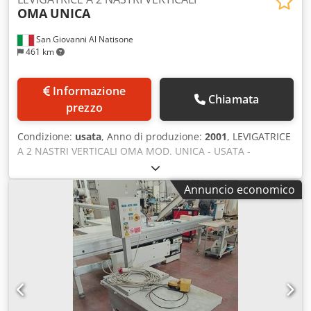
OMA
UNICA
San Giovanni Al Natisone
461 km
Informazione
Chiamata
prezzo
Condizione:
usata
, Anno di produzione:
2001
, LEVIGATRICE
A 2 NASTRI VERTICALI OMA MOD. UNICA - USATA -
Levigatura trasversale su due lati di elementi dritti o
sagomati/curvati - N. 2 motori nastri abrasivi 7.5 hp cad -
Annuncio economico
N. 2 nastri abrasivi 3700x90 mm Chodpfx Ajmxkr Djaxea -
Avanzamento automatico 4-20 m/min - Lunghezza minima
del pezzo 320 mm - Altezza max. pezzo 130 mm - CE anno
2001