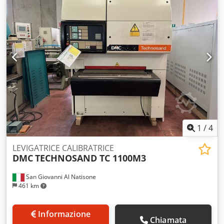
mm. - Motore 18 KW - Matr. 4606221 - Anno 2002
1
/
4
LEVIGATRICE CALIBRATRICE
DMC
TECHNOSAND TC 1100M3
San Giovanni Al Natisone
461 km
Informazione
Chiamata