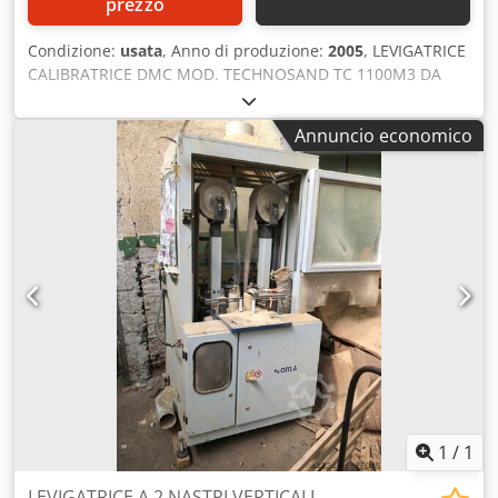
prezzo
Condizione:
usata
, Anno di produzione:
2005
, LEVIGATRICE
CALIBRATRICE DMC MOD. TECHNOSAND TC 1100M3 DA
MM. 1100 – A NORME CE - USATA - Rullo - 18.5 kw - 90 sh -
diam. 250 mm - Rullo - 15.0 kw - 70 sh - diam. 250 mm
Annuncio economico
Chedpfxjmxggyo Aaxsa - Rullo - 11.0 kw - 40 sh - diam. 330
mm - N. 3 motori indipendenti - Larghezza di lavoro 1100
mm - Con scarpette (dispositivo pezzi corti) - Anno 2005
1
/
1
LEVIGATRICE A 2 NASTRI VERTICALI