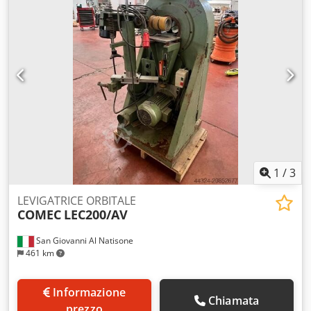
1
/
3
LEVIGATRICE ORBITALE
COMEC
LEC200/AV
San Giovanni Al Natisone
461 km
Informazione
Chiamata
prezzo