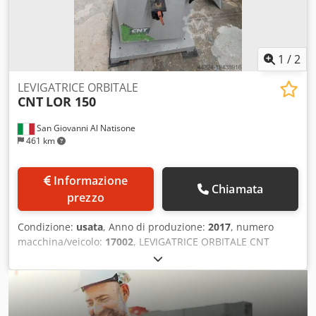
1
/
2
LEVIGATRICE ORBITALE
CNT
LOR 150
San Giovanni Al Natisone
461 km
Informazione
Chiamata
prezzo
Condizione:
usata
, Anno di produzione:
2017
, numero
macchina/veicolo:
17002
, LEVIGATRICE ORBITALE CNT
MOD. LOR 150 - A NORME CE - USATA - Matr. 17002 - Diam.
min. max. lavorabili 10-45 mm. Chsdpfswvimfex Aaxoa -
Motore Hp3 - Anno 2017