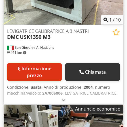
1
/
10
LEVIGATRICE CALIBRATRICE A 3 NASTRI
DMC
USK1350 M3
San Giovanni Al Natisone
461 km
Informazione
Chiamata
prezzo
Condizione:
usata
, Anno di produzione:
2004
, numero
macchina/veicolo:
SA/005006
, LEVIGATRICE CALIBRATRICE
A 3 NASTRI DMC MOD. USK1350 M3 - A NORME CE - USATA
- 1 rullo in acciaio - 2 rullo in gomma - 3 rullo in gomma -
Annuncio economico
N. 3 motori indipendenti - Larghezza di lavoro 1350mm
Codpfx Aaswrnmpsxeha - Con scarpette (dispositivo pezzi
corti) - Soffiatore sul terzo gruppo - Dispositivo on/off su