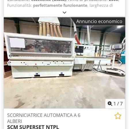
Funzionalità:
perfettamente funzionante
, larghezza di
lavoro:
1.350 mm
, LINEA DI CALIBRATURA SUPERIORE /
INFERIORE DMC MOD. UNISAND 2000–1350 – A NORME CE
Annuncio economico
Macchina inferiore: - Depressore per sollevamento tappeto
Codpfx Aaeywgqkexjha - N. 2 nastri inferiori - Rullo acciaio
- Rullo gomma - Spazzola - Dispositivi on/off - Soffiatori -
Scarpette - Larghezza di lavoro 1350 mm - Anno 2000 -
Completa di manuale e dichiarazione CE Macchina
superiore: - N. 3 nastri superiori - Rullo acciaio - Rullo
gomma - Tampone - Spazzola - Dispositivi on/off - Soffiatori
- Scarpette - Depressore - Anno 2000
1
/
7
SCORNICIATRICE AUTOMATICA A 6
ALBERI
SCM
SUPERSET NTPL