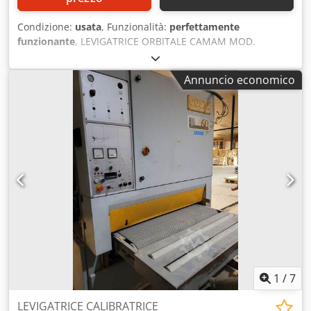
Condizione:
usata
, Funzionalità:
perfettamente
funzionante
, LEVIGATRICE ORBITALE CAMAM MOD.
LEC200/AV - Con avanzamenti - Volt. 380/50 Chedpfxsx Rn
Tgo Aaxja
Annuncio economico
1
/
7
LEVIGATRICE CALIBRATRICE