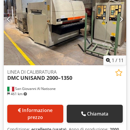
1
/
11
LINEA DI CALIBRATURA
DMC
UNISAND 2000–1350
San Giovanni Al Natisone
461 km
Informazione
Chiamata
prezzo
Condizione:
eccellente (usata)
, Anno di produzione:
2000
,