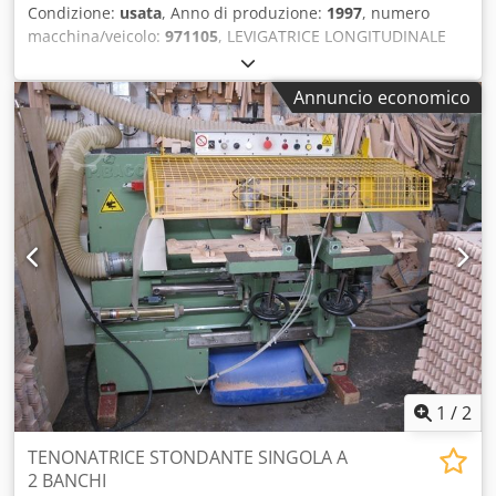
Condizione:
usata
, Anno di produzione:
1997
, numero
macchina/veicolo:
971105
, LEVIGATRICE LONGITUDINALE
COMEC MOD. LON LS - NORME CE - USATA - Volt. 380/50 -
Matr. 971105 Cedswrp Hqopfx Aaxsha - Anno 1997
Annuncio economico
1
/
2
TENONATRICE STONDANTE SINGOLA A
2 BANCHI