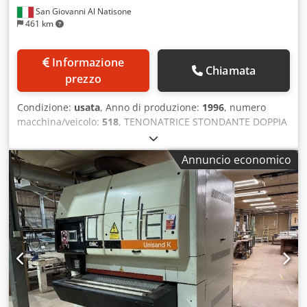
San Giovanni Al Natisone
461 km
Informazione
Chiamata
prezzo
Condizione:
usata
, Anno di produzione:
1996
, numero
macchina/veicolo:
518
, TENONATRICE STONDANTE DOPPIA
ELETTRONICA BACCI MOD. TSD-E – A NORME CE - USATA -
Lunghezza di lavoro mm. 1200 - Lunghezza massima
Annuncio economico
tenone 100 mm - Produzione oraria: 2400 tenoni (1200
pezzi) Csdjrnnmpspfx Aaxjha - Rotazione frese 9.000 rpm -
Potenza motori frese (n.2) 8 hp (4 hp cad.) - C/caricatore -
Controllo numerico ISAC - Griglia perimetrale - Volt. 380/50
- Matr. 518 - Anno 1996