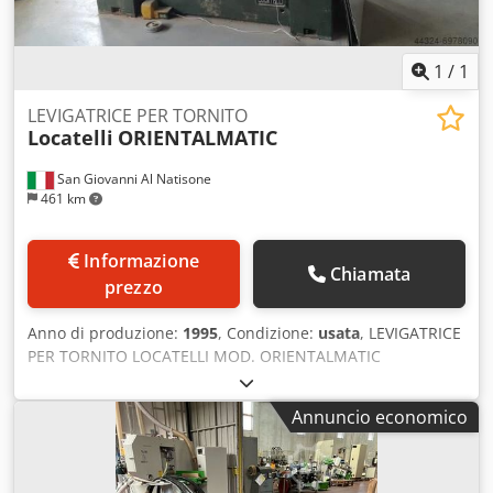
1
/
1
LEVIGATRICE PER TORNITO
Locatelli
ORIENTALMATIC
San Giovanni Al Natisone
461 km
Informazione
Chiamata
prezzo
Anno di produzione:
1995
, Condizione:
usata
, LEVIGATRICE
PER TORNITO LOCATELLI MOD. ORIENTALMATIC
C/CARICATORE - USATA -lunghezza massima di lavoro 1200
mm. Chodshy Tvmepfx Aaxsa
Annuncio economico