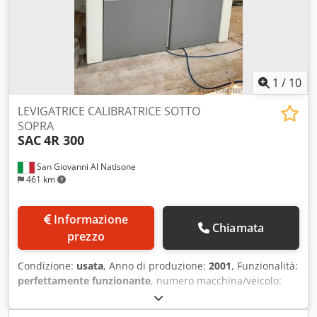
1
/
10
LEVIGATRICE CALIBRATRICE SOTTO
SOPRA
SAC
4R 300
San Giovanni Al Natisone
461 km
Informazione
Chiamata
prezzo
Condizione:
usata
, Anno di produzione:
2001
, Funzionalità:
perfettamente funzionante
, numero macchina/veicolo:
AA0985
, tensione di ingresso:
400 V
, LEVIGATRICE
CALIBRATRICE SOTTO SOPRA SAC MOD. 4R 300 - A NORME