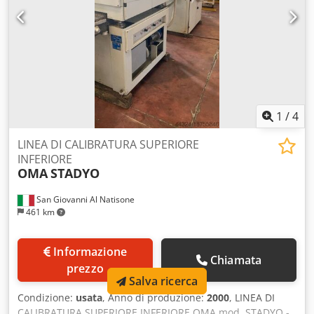
1
/
4
LINEA DI CALIBRATURA SUPERIORE
INFERIORE
OMA
STADYO
San Giovanni Al Natisone
461 km
Informazione
Chiamata
prezzo
Salva ricerca
Condizione:
usata
, Anno di produzione:
2000
, LINEA DI
CALIBRATURA SUPERIORE INFERIORE OMA mod. STADYO -