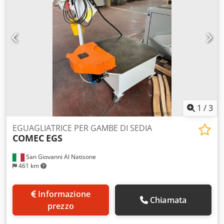
1
/
3
EGUAGLIATRICE PER GAMBE DI SEDIA
COMEC
EGS
San Giovanni Al Natisone
461 km
Informazione
Chiamata
prezzo