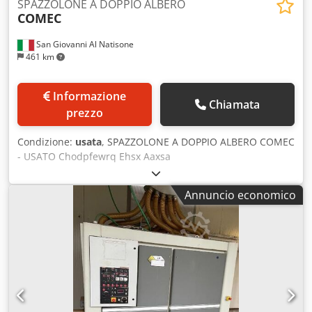
SPAZZOLONE A DOPPIO ALBERO
COMEC
San Giovanni Al Natisone
461 km
Informazione
Chiamata
prezzo
Condizione:
usata
, SPAZZOLONE A DOPPIO ALBERO COMEC
- USATO Chodpfewrq Ehsx Aaxsa
Annuncio economico