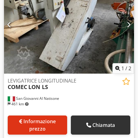
ogni gruppo - Touch screen control - Matr. SA/005006 -
Anno 2004 - A norme CE
1
/
2
LEVIGATRICE LONGITUDINALE
COMEC
LON LS
San Giovanni Al Natisone
461 km
Informazione
Chiamata
prezzo