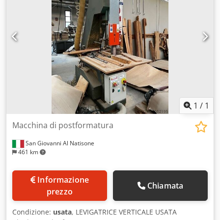
1
/
1
Macchina di postformatura
San Giovanni Al Natisone
461 km
Informazione
Chiamata
prezzo
Condizione:
usata
, LEVIGATRICE VERTICALE USATA