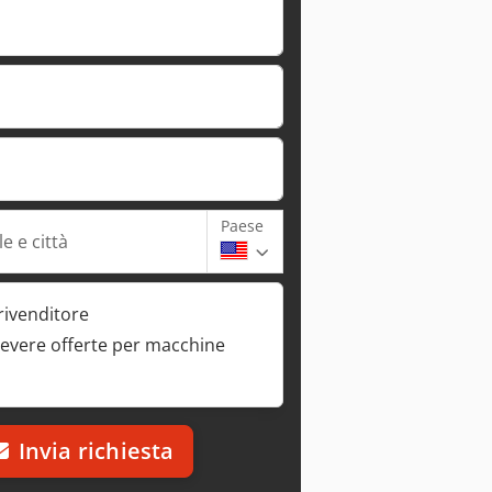
Paese
e e città
rivenditore
cevere offerte per macchine
Invia richiesta