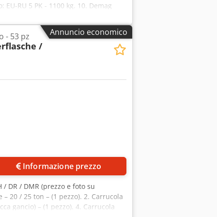
ipo: EU-RU 5 PK - 1100 kg. 10. Demag
rulliera - 2000 kg. 13. Ruote di
Annuncio economico
o - 53 pz
rflasche /
Informazione prezzo
DH / DR / DMR (prezzo e foto su
 – 20 / 25 ton – (1 pezzo). 2. Carrucola
cca gancio) – (1 pezzo). 4. Carrucola
 6,3 ton / 3,2 ton / 2,5 ton – (3 pezzi).