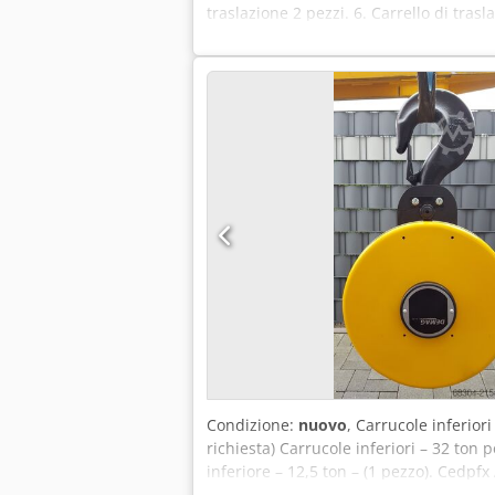
traslazione 2 pezzi. 6. Carrello di tra
Tipo: EU/RU 22 DK - 2600 kg. Crsdpfx Ace
traslazione / rulliere - 7 pezzi.
Condizione:
nuovo
, Carrucole inferior
richiesta) Carrucole inferiori – 32 ton 
inferiore – 12,5 ton – (1 pezzo). Cedpfx
inferiore – 10 ton – (2 pezzi). 5. Carruco