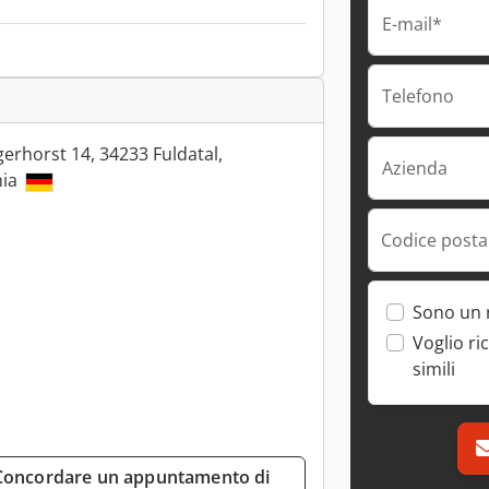
E-mail*
Telefono
gerhorst 14, 34233 Fuldatal,
Azienda
nia
Codice postal
Sono un 
Voglio ri
simili