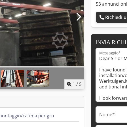
53 annunci on
Richiedi 
INVIA RICH
Messaggio*
1
/
5
Nome*
 montaggio/catena per gru