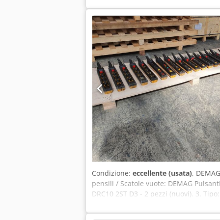
7. Carrucole inferiori – 5 ton / 3,2 ton 
ton (2 pezzi, usati). 10. Carrucola infe
inferiori / ganci Abus: 1. Carrucola inf
Carrucola inferiore Konecranes – 5 ton (
Gancio – 15 pezzi. Gancio – 12 pezzi. G
Condizione:
eccellente (usata)
, DEMAG
pensili / Scatole vuote: DEMAG Pulsantie
DRC10 2ST D3 - 2 pezzi (nuovi). 3. Tipo
(usato). 6. Tipo: DCS - 1 pezzo (nuovo)
Tipo: SC15X1 L. - 2000 mm - 2 pezzi (nu