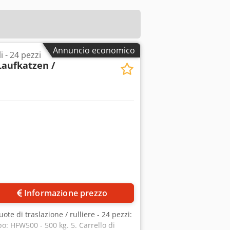
Annuncio economico
i - 24 pezzi
Laufkatzen /
Informazione prezzo
uote di traslazione / rulliere - 24 pezzi:
ipo: HFW500 - 500 kg. 5. Carrello di