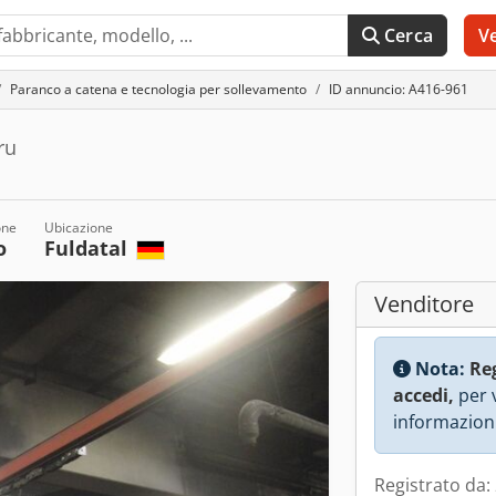
Cerca
V
Paranco a catena e tecnologia per sollevamento
ID annuncio: A416-961
ru
one
Ubicazione
o
Fuldatal
Venditore
Nota:
Re
accedi,
per v
informazioni
Registrato da: