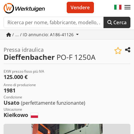
Vendere
Cerca
/ ... / ID annuncio: A186-41126
Pressa idraulica
Dieffenbacher
PO-F 1250A
EXW prezzo fisso più IVA
125.000 €
Anno di produzione
1981
Condizione
Usato
(perfettamente funzionante)
Ubicazione
Kiełkowo