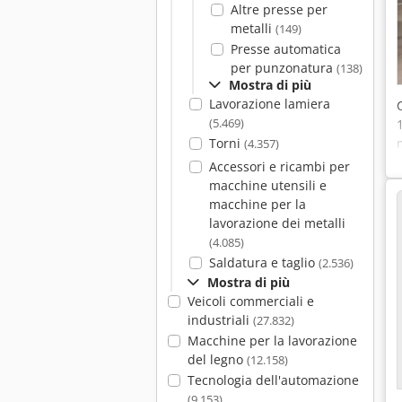
Altre presse per
metalli
(149)
Presse automatica
per punzonatura
(138)
Mostra di più
Lavorazione lamiera
(5.469)
Torni
(4.357)
Accessori e ricambi per
macchine utensili e
macchine per la
lavorazione dei metalli
(4.085)
Saldatura e taglio
(2.536)
Mostra di più
Veicoli commerciali e
industriali
(27.832)
Macchine per la lavorazione
del legno
(12.158)
Tecnologia dell'automazione
(9.153)