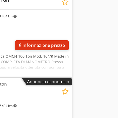
 Ton
434 km
Informazione prezzo
aulica OMCN 100 Ton Mod. 164/R Made in
A, COMPLETA DI MANOMETRO Pressa
doppia velocità ottenuta con pompa a
assiali per la fase di lavoro. Dotata di
anzamento folle ritorno). La macchina è
Annuncio economico
 ton
 lavoro. Lo stelo è in acciaio speciale,
di simultaneità come da normative
jfh R Nyjpfx Afdock Omologazione CE
0 Luce interna : mm 1.010
434 km