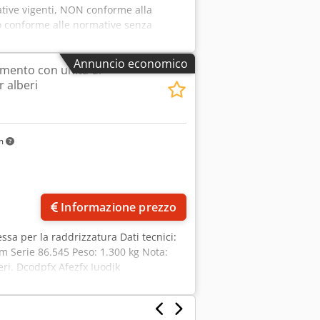
tive vigenti, NON conforme alla
 conforme alle normative senza
tificati e dotati di registri posteriori
nto alle normative. Dcodpfszhkqmox
Annuncio economico
amento con unità di
 alberi
km
Informazione prezzo
essa per la raddrizzatura Dati tecnici:
mm Serie 86.545 Peso: 1.300 kg Nota:
eri. Dcodpfx Afezfx Iuodjk