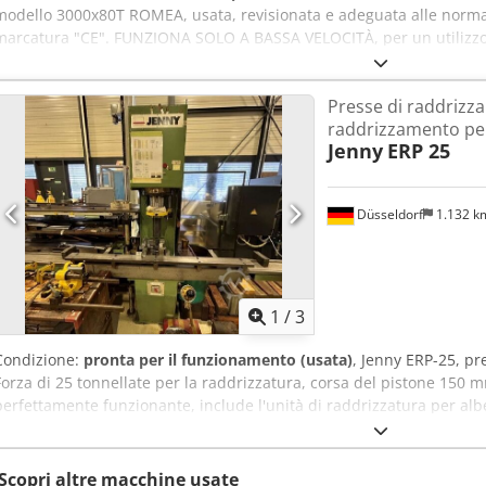
modello 3000x80T ROMEA, usata, revisionata e adeguata alle norma
marcatura "CE". FUNZIONA SOLO A BASSA VELOCITÀ, per un utilizzo
fotocellule, con lama superiore e prisma inferiore a 5 scanalature, ret
regolabili manualmente, corredati da perizia tecnica di adeguame
Presse di raddrizz
Afdok
raddrizzamento per
Jenny
ERP 25
Düsseldorf
1.132 
1
/
3
Condizione:
pronta per il funzionamento (usata)
, Jenny ERP-25, pr
Forza di 25 tonnellate per la raddrizzatura, corsa del pistone 150 
perfettamente funzionante, include l'unità di raddrizzatura per alb
Scopri altre macchine usate