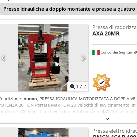
Presse idrauliche a doppio montante e presse a quattro
Pressa di raddrizz
AXA
20MR
Concordia Sagittaria
1
/
2
Condizione:
nuovo
, PRESSA IDRAULICA MOTORIZZATA A DOPPIA V
POTENZA 20 TON Portata Max TON 20 Velocità di avvicinamento (in D
mm/min 1700 Velocità di lavoro (in lento) mm/min 440 Corsa stelo c
mm 45 Diametro codolo mm M14 Capacità del serbatoio litri 30 Pre
Frequenza Hz 50-60 Potenza Motore kW 1,5 Corrente Max assorbita 
Pressa elettro idrau