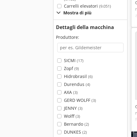
Carrelli elevatori
(9.051)
Mostra di più
Dettagli della macchina
Produttore:
SICMI
(17)
Zopf
(9)
Hidrobrasil
(6)
Durendus
(4)
AXA
(3)
GERD WOLFF
(3)
JENNY
(3)
Wolff
(3)
Bernardo
(2)
DUNKES
(2)