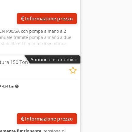
Informazione prezzo
MCN P30/SA con pompa a mano a 2
manuale tramite pompa a mano a due
 stabilità ed il minimo ingombro a
tezza su 9 posizioni diverse in modo da
 L'argano consente di sollevare il
Annuncio economico
atura 150 Ton
ione Indispensabile in officina e nel
 come ad esempio durante le operazioni
legge su alberi. Pressa Made in Italy e
dabilità nel tempo ed è in grado di
434 km
so 280 Kg Pressione 30 tonnellate
 190 mm Diametro pistone 60 mm
Informazione prezzo
tamente funzionante
, tensione di