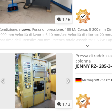
1
/
6
Condizione:
nuovo
, Forza di pressione: 100 kN Corsa: 0-200 mm Dim
1000 mm Velocità di lavoro: 6-10 mm/sec Velocità di ritorno: 20 mm
massima dell'utensile: 200 mm Potenza totale assorbita: 1,5 kW Cap
3,2 mm Capacità di piegatura: 150 x 10 mm Peso: 320 kg Dimension
speciale con possibilità di conversione per il funzionamento a du
Pressa di raddrizz
Accessori: - Pedale - Inclusa indicazione digitale - Incluso perno d
colonna
alloggiamento per utensili per matrici - Inclusa matrice a V V 63 - 
JENNY
RZ- 205-3
Metzingen
785 km
1
/
3