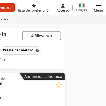
endere
Lingua
lista dei preferiti
(0)
Accesso
Menù
egatrici
 in
Rilevanza
Presse per metallo
iltri
Annuncio economico
ale
al