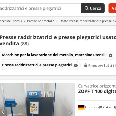
Cerca
V
acchine utensili
Presse per metallo
Usate Presse raddrizzatrici e presse pi
Presse raddrizzatrici e presse piegatrici usato
vendita
(88)
Macchine per la lavorazione del metallo, macchine utensili
Presse raddrizzatrici e presse piegatrici
Rimuovi tutti i f
Curvatrice orizzont
ZOPF
T 100 digit
Günzburg
754 km