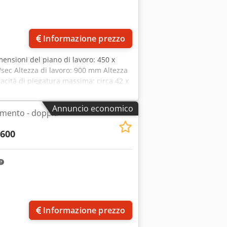
Informazione prezzo
ensioni del piano di lavoro: 450 x
/sec Altezza di lavoro: 900 mm Altezza
acità di piegatura massima: circa 42 x
i: 1010 x 480 x 1120 mm *Modello
e mani* Dcodpfxezr Rp Do Afdok
Annuncio economico
amento - doppia
i piegatura senza punzone - Incluso
Incluso punzone R 5
-600
Informazione prezzo