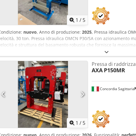
1
/
5
Condizione:
nuovo
, Anno di produzione:
2025
, Pressa idraulica O
velocità, 30 ton. Pressa idraulica OMCN P30/SA con azionamento 
velocità e struttura del basamento robusta che fornisce la massima
terra. Grazie al telaio forato, la base di supporto è regolabile in al
poter adattare la pressa a lavorare con pezzi di diverse dimensioni.
Pressa di raddrizz
bancale in modo pratico e veloce. +rapidità in avvicinamento +precis
AXA
P150MR
settore industriale, perfetto per la pressatura di oggetti metallici
di montaggio di gruppi meccanici, di calettamento di cuscinetti o pu
certificato CE realizzato con materiali robusti che garantiscono affi
Concordia Sagittaria
generare una forza di 30000 Kg. Ingombro 2180 x 1300 x 600 mm Pe
Distanza tra le spalle 695 mm Dcjdpfeklyvtjx Afdok Corsa pistone
1
/
5
Condizione:
nuovo
, Anno di produzione:
2026
, Funzionalità:
perfet