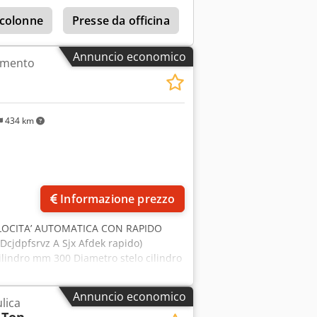
 colonne
Presse da officina
Annuncio economico
amento
434 km
Richiedi più foto
Informazione prezzo
ELOCITA’ AUTOMATICA CON RAPIDO
cjdpfsrvz A Sjx Afdek rapido)
ilindro mm 300 Diametro stelo cilindro
ssione Max bar 350 Tensione V 400
A 3,8 Peso Kg 200
Annuncio economico
lica