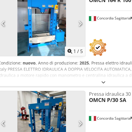
OMCN
164 R 100
Concordia Sagittaria
1
/
5
Condizione:
nuovo
, Anno di produzione:
2025
, Pressa elettro idr
Italy PRESSA ELETTRO IDRAULICA A DOPPIA VELOCITA AUTOMATIC
idraulica a motore rapido con manometro e centralina idraulica a 
palette per l’avvicinamento e il ritorno rapido e con pompa a pistoni 
valvola di taratura e di distributore di comando a tre posizioni (av
Pressa idraulica 30
completa di olio. Corredata di argano per il sollevamento del piano di
OMCN
P/30 SA
trattato e cromato. La macchina è dotata di comando bimanuale e 
vigenti. Completa di pannelli protettivi, posteriore e laterali. Ded
completa di compatibilità elettromagnetica. Corsa pistone : mm 31
Concordia Sagittaria