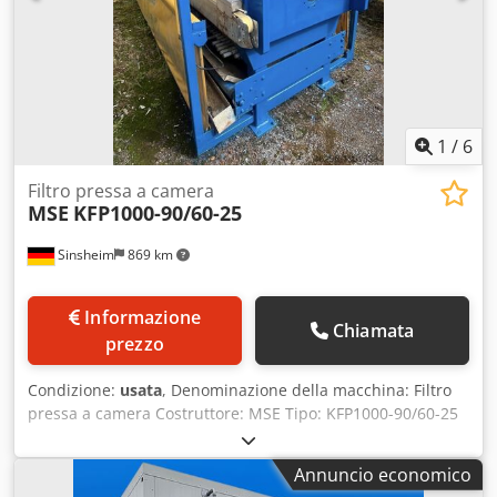
1
/
6
Filtro pressa a camera
MSE
KFP1000-90/60-25
Sinsheim
869 km
Informazione
Chiamata
prezzo
Condizione:
usata
, Denominazione della macchina: Filtro
pressa a camera Costruttore: MSE Tipo: KFP1000-90/60-25
Anno di costruzione: 2011 Design: pressa a travi laterali
Pressione del filtro: 15 bar Capacità della pressa: circa
Annuncio economico
1177 litri (espandibile a 1766 litri) Scarico: aperto