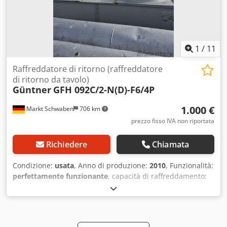
1
/
11
Raffreddatore di ritorno (raffreddatore
di ritorno da tavolo)
Güntner
GFH 092C/2-N(D)-F6/4P
1.000 €
Markt Schwaben
706 km
prezzo fisso IVA non riportata
Richiedere
Chiamata
Condizione:
usata
, Anno di produzione:
2010
, Funzionalità:
perfettamente funzionante
, capacità di raffreddamento:
172,5 kW (234,53 CV)
, tipo di corrente in ingresso:
trifase
,
peso complessivo:
481 kg
, tensione di ingresso:
400 V
,
Equipaggiamento:
Targhetta disponibile
, Raffreddatore da
tavolo Güntner con due ventilatori. Descrizione secondo la