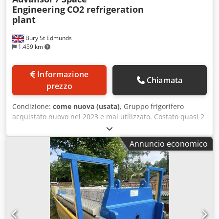
Engineering
CO2 refrigeration
plant
Bury St Edmunds
1.459 km
Informazione
Chiamata
prezzo
Condizione:
come nuova (usata)
, Gruppo frigorifero
acquistato nuovo nel 2023 e mai utilizzato. Costato quasi 2
milioni di sterline, era stato installato per alimentare un
congelatore a spirale e altri macchinari, ma a causa del
Annuncio economico
fallimento dell'azienda non è mai stato messo in funzione.
Estremamente efficiente rispetto ai sistemi convenzionali.
Dsdpfjwcwbqex Aayjck