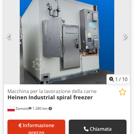
Superficie filtrante: circa 101 m2 (espandibile a 152 m2)
Dodpsrmmp Isfx Aayock Formato della piastra: 1000 x 1000
mm Numero di pannelli: 60 (espandibili a 90) Materiale dei
pannelli: polipropilene Trasporto pannelli: Automatico
Sistema di lavaggio del telo filtrante: No Spessore della
torta: 25 mm Pressione di chiusura: 350 bar Dimensioni: L
7900 x L 1950 x H 2000 mm Peso a vuoto: circa 1400 kg
Tecnica. Documentazione: Sì Accessori: Vaschette di
raccolta, 25 piastre di ricambio, quadro di comando,
impianto idraulico, barriera fotoelettrica Condizione: Usato
Prezzo: Su richiesta
1
/
10
Macchina per la lavorazione della carne
Heinen
Industrial spiral freezer
Zamość
1.280 km
Informazione
Chiamata
prezzo