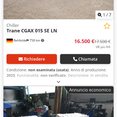
sapore. - Struttura in acciaio inox: facile da pulire, altissimi
livelli d’igiene e lunga durata in uso industriale.
1
/
7
Chiller
Trane
CGAX 015 SE LN
16.500 €
Rehfelde
758 km
17.500 €
VB più IVA
Richiedere
Chiamata
Condizione:
non esaminata (usata)
, Anno di produzione:
2023
, Funzionalità:
non verificato
, Descrizione: In vendita
un gruppo frigorifero TRANE smontato, modello CGAX 015
SE LN, anno di costruzione 2023, comprensivo di serbatoio
Annuncio economico
inerziale per acqua refrigerata KWP 2500 da 2.500 litri di
capacità e accessori visibili nelle immagini allegate.
L’impianto è già stato smontato e può essere ritirato previa
accordo. Idoneo per applicazioni di raffreddamento
industriale, raffreddamento di processo, raffrescamento di