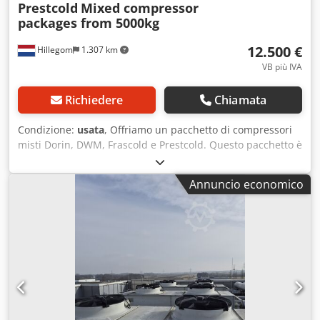
Prestcold
Mixed compressor
packages from 5000kg
12.500 €
Hillegom
1.307 km
VB più IVA
Richiedere
Chiamata
Condizione:
usata
, Offriamo un pacchetto di compressori
misti Dorin, DWM, Frascold e Prestcold. Questo pacchetto è
assemblato per il commercio e l’esportazione ed è
disponibile a partire da 5.000 kg per pacchetto (pacchetti
Annuncio economico
più grandi su richiesta). Prezzo fisso: Questo pacchetto
viene venduto a un prezzo fisso per pacchetto. Nessuna
vendita individuale. Il prezzo non dipende quindi dalle
quantità per marca: 1 pacchetto = 1 prezzo fisso.
Djdpfxjycqgle Aayeck