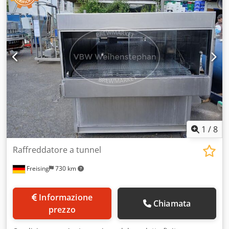
1
/
8
Raffreddatore a tunnel
Freising
730 km
Informazione
Chiamata
prezzo