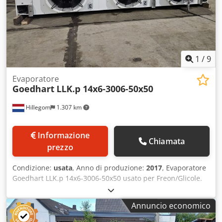
1
/
9
Evaporatore
Goedhart
LLK.p 14x6-3006-50x50
Hillegom
1.307 km
Informazione
Chiamata
prezzo
Condizione:
usata
, Anno di produzione:
2017
, Evaporatore
Goedhart LLK.p 14x6-3006-50x50 usato per Freon/Glicole.
Completo di 3 ventilatori Ziehl-Abegg FN050-ZID.DC.A7P2 -
50/60 Hz - 1,0 kW - 1550 RPM - diametro 500 mm e portata
Annuncio economico
d'aria totale di 25.000 m³/h. Dcsdpfxerlk Dcs Aayok