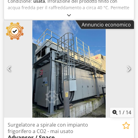
Condizione:
usata
, Irrorazione del prodotto finito con
acqua fredda per il raffreddamento a circa 40 °C. Permette
un'etichettatura pulita e crea una depressione all'interno
della bottiglia. Dotato di torre evaporativa per il
Annuncio economico
raffreddamento dell'acqua di spruzzatura proveniente dal
tunnel di raffreddamento, con ricircolo. Macchina (extra):
Raffreddatore per prodotto finito con ricircolo dell'acqua di
spruzzatura Dodpfow Tmpdsx Aayjck Capacità linea di
imbottigliamento: 5000 bottiglie/ora Dotazione: Torre
evaporativa per il raffreddamento dell'acqua di
spruzzatura con ricircolo (Richter Cooling Systems, 2015)
1
/
14
Surgelatore a spirale con impianto
frigorifero a CO2 - mai usato
Advansor / Space