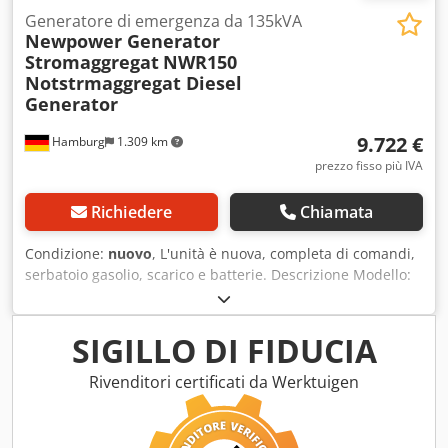
dati e il vostro indirizzo completo Credpfx Anoi Nq Srjkef
Generatore di emergenza da 135kVA
Newpower Generator
Stromaggregat
NWR150
Notstrmaggregat Diesel
Generator
9.722 €
Hamburg
1.309 km
prezzo fisso più IVA
Richiedere
Chiamata
Condizione:
nuovo
, L'unità è nuova, completa di comandi,
serbatoio gasolio, scarico e batterie. Descrizione Modello:
NWR150 Ricardo Motor Gruppo elettrogeno Newpower
Potenza continua: 135 kVA / 108 kW Potenza massima:
150kVA / 120kW Motore: Kofo RICardo R6105AZLDS, 6
SIGILLO DI FIDUCIA
cilindri raffreddato ad acqua Collegamento: interruttore
automatico, collegamento diretto a 5 fili Frequenza: 50 Hz
Rivenditori certificati da Werktuigen
Tensione: 400/230 V compreso il controllo meccanico della
velocità, AVR, caricabatterie, insonorizzazione,
scaldabagno di raffreddamento, Unità di controllo: Comap