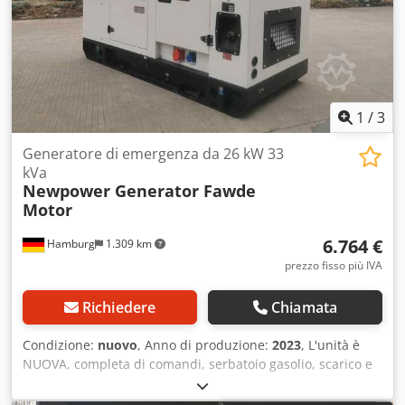
1
/
3
Generatore di emergenza da 26 kW 33
kVa
Newpower Generator Fawde
Motor
6.764 €
Hamburg
1.309 km
prezzo fisso più IVA
Richiedere
Chiamata
Condizione:
nuovo
, Anno di produzione:
2023
, L'unità è
NUOVA, completa di comandi, serbatoio gasolio, scarico e
batterie. Tutto ciò che è necessario per la messa in servizio
è incluso. (senza carburante) Disponibile in magazzino