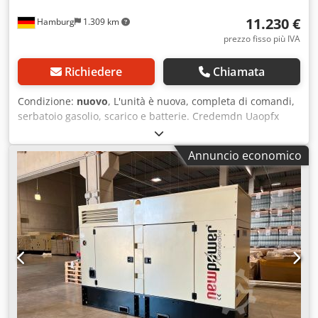
11.230 €
Hamburg
1.309 km
prezzo fisso più IVA
Richiedere
Chiamata
Condizione:
nuovo
, L'unità è nuova, completa di comandi,
serbatoio gasolio, scarico e batterie. Credemdn Uaopfx
Ankef Descrizione Modello: NWR175 Ricardo Motor
Newpower Generator Generator Set Potenza continua: 150
Annuncio economico
kVA / 120 kW Potenza massima: 165 kVA / 132 kW Motore:
Kofo RICardo R6105BZLDS, 6 cilindri raffreddato ad acqua
Connessione: interruttore automatico 4P, connessione
diretta a 5 fili Frequenza: 50 Hz Tensione: 400/230 V
compreso il controllo meccanico della velocità, AVR,
caricabatterie, insonorizzazione, scaldabagno di
raffreddamento, Unità di controllo: Comap AMF8,
alimentazione da rete Dimensioni: 3130x1130x1810 mm
Peso: circa 1745 kg Serbatoio gasolio: ca. 250 l Al 100% di
carico: circa 30,80 L/h Al 75% di carico: circa 23,7 L/h Al
50% di carico: circa 15,6 L/h Monitoraggio della rete,