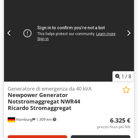
preriscaldatore Controllo Comap AMF8 con
sincronizzazione della rete del generatore Crjdpfxenkcate
Ankef escluso interruttore automatico protezione RCD
1
/
8
Generatore di emergenza da 40 kVA
Newpower Generator
Notstromaggregat
NWR44
Ricardo Stromaggregat
6.325 €
Hamburg
1.309 km
prezzo fisso più IVA