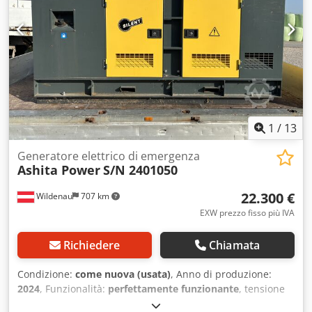
1
/
13
Generatore elettrico di emergenza
Ashita Power
S/N 2401050
22.300 €
Wildenau
707 km
EXW prezzo fisso più IVA
Richiedere
Chiamata
Condizione:
come nuova (usata)
, Anno di produzione:
2024
, Funzionalità:
perfettamente funzionante
, tensione
di ingresso:
400 V
, carburante:
diesel
, potenza continua