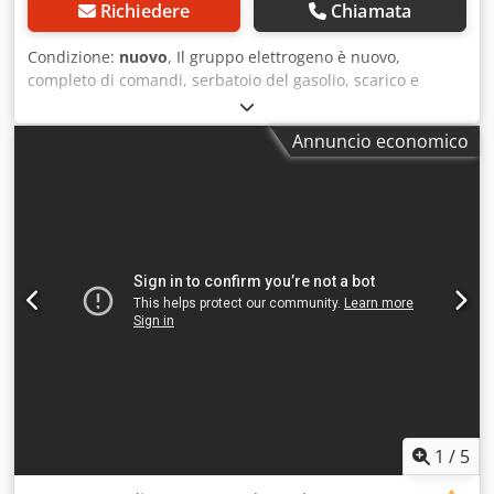
Richiedere
Chiamata
Condizione:
nuovo
, Il gruppo elettrogeno è nuovo,
completo di comandi, serbatoio del gasolio, scarico e
batterie. Descrizione del prodotto Modello: NWR44 Ricardo
Motor Newpower Generator Gruppo elettrogeno Potenza
Annuncio economico
continua: 30,4 kW / 38kVA Potenza massima: 33,5 kW / 41,8
kVA Motore : Kofo RIcardo N4100DS-38, 4 cilindri
raffreddato ad acqua Connessione : Interruttore di potenza
Frequenza : 50 Hz. Tensione: 400/230 V incl. controllo
meccanico della velocità, AVR, caricabatterie, isolamento
acustico galvanizzato, riscaldatore dell'acqua di
raffreddamento, unità di controllo: Comap AMF8,
alimentazione di rete Dimensioni: 2230x960x1260 mm
Peso: circa 900 kg Serbatoio del gasolio: 102 L. Al 100% del
carico: 7,9 L/h Al 75% di carico: 6,3 L/h Al 50% di carico: 4,2
L/h Crjdpfx Ajn D E I Honkof Monitoraggio della rete,
alimentazione di rete Insonorizzato Pronto per l'uso
immediato. costi aggiuntivi Commutatore automatico da
63A: € 500 Commutatore automatico da 100A: € 620
1
/
5
Spedizione: - Il trasporto in tutto il mondo, compreso lo