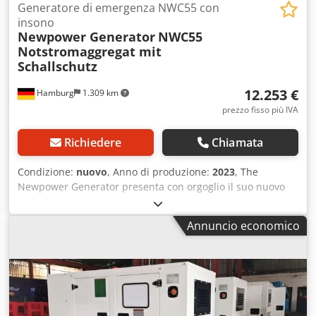
Generatore di emergenza NWC55 con
insono
Newpower Generator
NWC55
Notstromaggregat mit
Schallschutz
12.253 €
Hamburg
1.309 km
prezzo fisso più IVA
Richiedere
Chiamata
Condizione:
nuovo
, Anno di produzione:
2023
, The
Newpower Generator presenta con orgoglio il suo nuovo
gruppo elettrogeno di emergenza NWC55 con
insonorizzazione. L'unità è nuova, completa di controllo,
Annuncio economico
serbatoio gasolio, batterie scariche, regolatore elettronico
di velocità, AVR, caricabatteria, riscaldatore dell'acqua di
raffreddamento, turbocompressore, prese, interruttore di
protezione FI. Specifiche tecniche: Modello: generatore di
emergenza NWC55 con isolamento acustico Gruppo
elettrogeno Cummins Engine Newpower Motore: Cummins