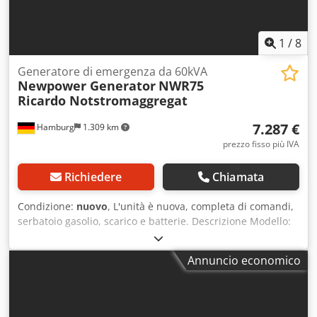
1
/
8
Generatore di emergenza da 60kVA
Newpower Generator
NWR75
Ricardo Notstromaggregat
7.287 €
Hamburg
1.309 km
prezzo fisso più IVA
Richiedere
Chiamata
Condizione:
nuovo
, L'unità è nuova, completa di comandi,
serbatoio gasolio, scarico e batterie. Descrizione Modello:
NWR75 Ricardo Motor Gruppo elettrogeno Newpower
Potenza continua: 60 kVA / 48 kW Potenza massima: 66 kVA
Annuncio economico
/ 52 kW Motore: Kofo RICardo N4105ZDS, 4 cilindri
raffreddato ad acqua Collegamento: interruttore
automatico Frequenza: 50 Hz. Tensione: 400/230 V
compreso il controllo meccanico della velocità, AVR,