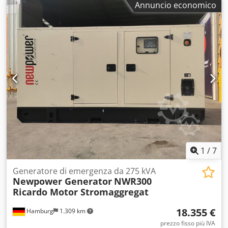
Annuncio economico
Specifiche tecniche Motore: Fawde Kraft serie 4DW92-35D,
4 cilindri Crsdonkcadepfx Anksf Generatore: Newpower
NW/N32 Potenza continua: 24 kW / 30 kVA Potenza
massima: 26 kW / 33 kVA acqua raffreddata Collegamento:
1x5poli 32A -, 1x3P 16A -, 1x220V prese cioccolato,
interruttore, interruttore automatico opzionale.).
Frequenza: 50 Hz Voltaggio: 400/230V Giri/min: 1500
giri/min. Controllo: Comap AMF8 Anno di costruzione: 2021
Dimensioni (LxPxA): 2000x 930x1250mm Peso: 930 kg
Serbatoio gasolio: 95 lt 100% carico l/h 7.3 75% carico l/h
5.1 50% carico l/h 3.4 Monitoraggio della rete,
insonorizzazione Pronto per l'uso immediato. costi
aggiuntivi; Sportello per il trasferimento automatico: 500€
1
/
7
Generatore di emergenza da 275 kVA
Newpower Generator
NWR300
Ricardo Motor Stromaggregat
18.355 €
Hamburg
1.309 km
prezzo fisso più IVA