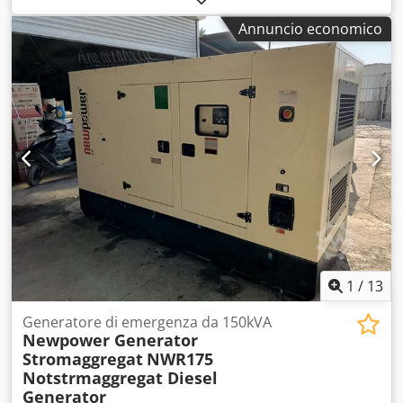
interruttori automatici, presa 125A opzionale Frequenza:
Annuncio economico
50 Hz Cedoh R Tkpspfx Ankjrf Voltaggio: 400/230V
compreso di controllo elettronico della velocità, AVR,
caricabatteria, preriscaldatore Controllo Comap AMF8 con
sincronizzazione della rete del generatore escluso
interruttore automatico protezione RCD
1
/
13
Generatore di emergenza da 150kVA
Newpower Generator
Stromaggregat
NWR175
Notstrmaggregat Diesel
Generator