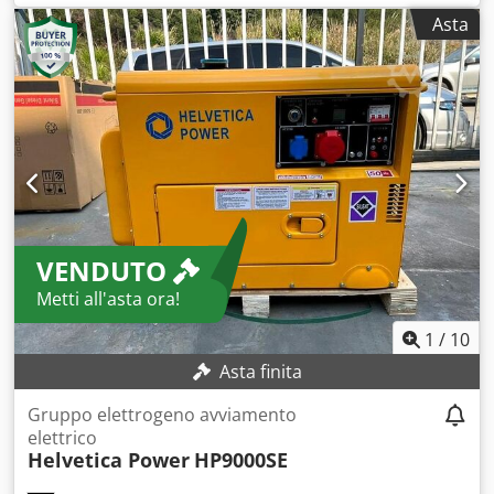
(apparente):
140 kVA
, frequenza di ingresso:
50 Hz
,
Asta
Gruppo elettrogeno di emergenza Codpfjznh Rkex Ankjrf
Anno di fabbricazione: 2024 – perfettamente funzionante.
VENDUTO
Metti all'asta ora!
1
/
10
Asta finita
Gruppo elettrogeno avviamento
elettrico
Helvetica Power
HP9000SE