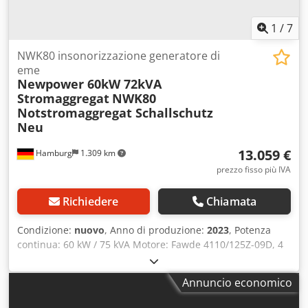
1
/
7
NWK80 insonorizzazione generatore di
eme
Newpower 60kW 72kVA
Stromaggregat
NWK80
Notstromaggregat Schallschutz
Neu
13.059 €
Hamburg
1.309 km
prezzo fisso più IVA
Richiedere
Chiamata
Condizione:
nuovo
, Anno di produzione:
2023
, Potenza
continua: 60 kW / 75 kVA Motore: Fawde 4110/125Z-09D, 4
cilindri, raffreddato ad acqua Collegamento: 1x32A, 1x64A
1x220V Prese o interruttori automatici, presa 125A
Annuncio economico
opzionale Frequenza: 50 Hz Voltaggio: 400/230V compreso
di controllo elettronico della velocità, AVR, caricabatteria,