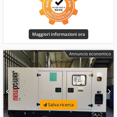
AMF8, alimentazione da rete Dimensioni: 3030x1130x1810
mm Peso: circa 1650 kg Serbatoio gasolio: ca. 245L Al 100%
di carico: circa 27,8 L/h Al 75% di carico: circa 18,1 L/h Al
50% di carico: circa 14,0 L/h Monitoraggio della rete,
immissione in rete, insonorizzazione Pronto per l'uso
immediato. costi aggiuntivi Interruttore automatico 250A :
Maggiori informazioni ora
€ 1080 IVA esclusa Prese - A richiesta Crodpfxomdn Rhj
Ankjf Spedizione: - Il trasporto in tutto il mondo, incluso lo
scarico, è possibile a un costo aggiuntivo - Per poter
quotare un prezzo esatto del trasporto, vi preghiamo di
Annuncio economico
inviarci una richiesta con i vostri dati e il vostro indirizzo
completo
Salva ricerca