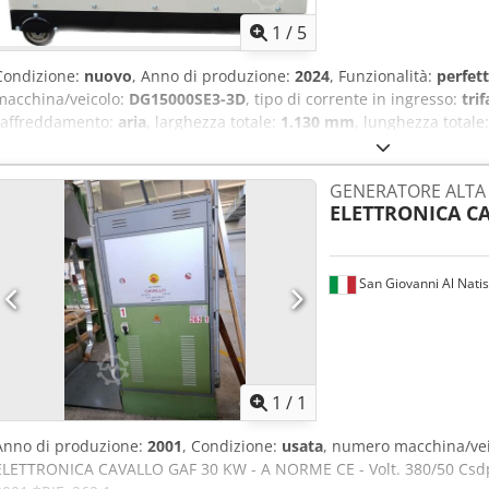
68-72 Capacità del serbatoio (L) 16 Dimensioni 940x540x760 mm Pe
1
/
5
Condizione:
nuovo
, Anno di produzione:
2024
, Funzionalità:
perfet
macchina/veicolo:
DG15000SE3-3D
, tipo di corrente in ingresso:
tri
raffreddamento:
aria
, larghezza totale:
1.130 mm
, lunghezza totale
carburante:
diesel
, peso complessivo:
230 kg
, potenza continua (a
kW (13,60 CV)
, velocità di rotazione (max):
3.000 giri/min
, velocità 
GENERATORE ALTA
durata della garanzia:
12 mesi
, livello di rumore:
75 dB
, capacità d
ELETTRONICA C
potenza:
11 kW (14,96 CV)
, frequenza di ingresso:
50 Hz
, Il genera
suo affidabile motore a 4 tempi, offre una potenza di 11.000 watt. 
3D, con il suo serbatoio da 30 litri, può funzionare fino a 8-10 ore. È
utilizzando l'avviamento elettrico o la trazione a cavo. La batteria d
San Giovanni Al Nati
funzionamento, facilitando l'avviamento al successivo utilizzo. Dat
Potenza nominale: 10 kW Frequenza: 50 Hz Velocità: 300 giri/min. T
Cedotmu Nfjpfx Aarjha Fattore di potenza (cosφ) 1,0 Uscita DC 12
Richiedi 
Avvio E Livello di rumore (7m) 70-73 dB Capacità del serbatoio (L)
230 kg
1
/
1
Anno di produzione:
2001
, Condizione:
usata
, numero macchina/ve
ELETTRONICA CAVALLO GAF 30 KW - A NORME CE - Volt. 380/50 Csdp