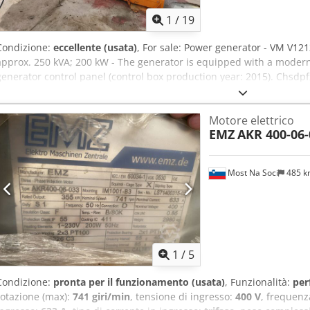
1
/
19
Condizione:
eccellente (usata)
, For sale: Power generator - VM V121
approx. 250 kVA; 200 kW - The generator is equipped with a mode
generator control panel (control box production year: 2015). Chsdpf
generator can operate in automatic mode—in the event of a mains po
automatically within approximately 1 second, and once power is rest
Motore elettrico
Manual operation is also possible, just like a standard generator, a
EMZ
AKR 400-06-
stopped by hand. Additionally, the panel allows monitoring of mult
oil pressure, oil temperature, fuel level, and other vital data. Tag:
emergency power, diesel generator, backup power, inverter genera
Most Na Soci
485 
1
/
5
Condizione:
pronta per il funzionamento (usata)
, Funzionalità:
per
rotazione (max):
741 giri/min
, tensione di ingresso:
400 V
, frequenz