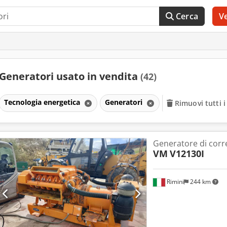
Cerca
V
Generatori usato in vendita
(42)
Tecnologia energetica
Generatori
Rimuovi tutti i 
Generatore di corr
VM
V12130I
Rimini
244 km