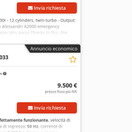
Invia richiesta
30I - 12 cylinders, twin-turbo - Output:
rn Alessandri A2000 emergency
xjvq Ighs Aarsa Thanks to this, the
wer failure, the unit starts
ored, it shuts off automatically.
Annuncio economico
llowing the unit to be started and
033
iple operating parameters, including
 generator, power generator, genset,
tor, standby generator.
km
9.500 €
prezzo fisso più IVA
Invia richiesta
fettamente funzionante
, velocità di
a di ingresso:
50 Hz
, corrente di