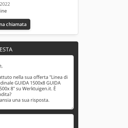
 2022
line
una chiamata
IESTA