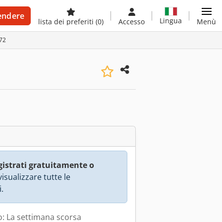
endere
Lingua
lista dei preferiti
(0)
Accesso
Menù
72
gistrati gratuitamente o
isualizzare tutte le
.
: La settimana scorsa