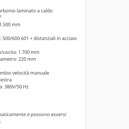
carbonio laminato a caldo
²
 1.500 mm
500/600 601 + distanziali in acciaio
o/uscita: 1.700 mm
 diametro: 220 mm
ambio velocità manuale
destra
ca: 380V/50 Hz
maticamente e possono essersi
.