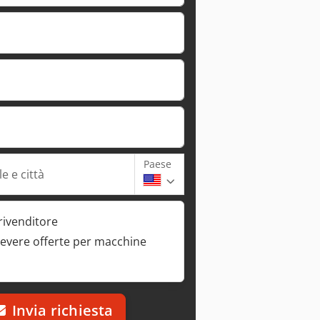
Paese
e e città
rivenditore
cevere offerte per macchine
Invia richiesta