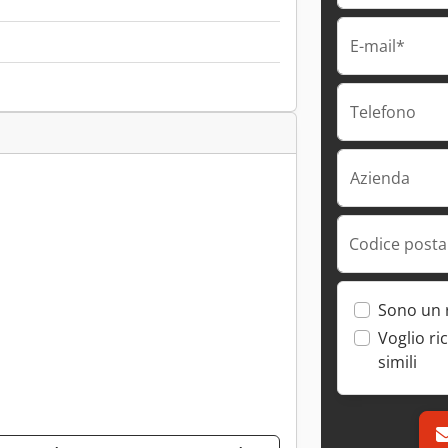
E-mail*
Telefono
Azienda
Codice postal
Sono un 
Voglio ri
simili