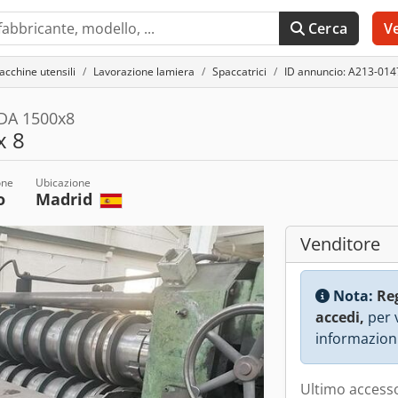
Cerca
V
acchine utensili
Lavorazione lamiera
Spaccatrici
ID annuncio: A213-014
IDA 1500x8
x 8
one
Ubicazione
o
Madrid
Venditore
Nota:
Re
accedi,
per v
informazioni
Ultimo accesso