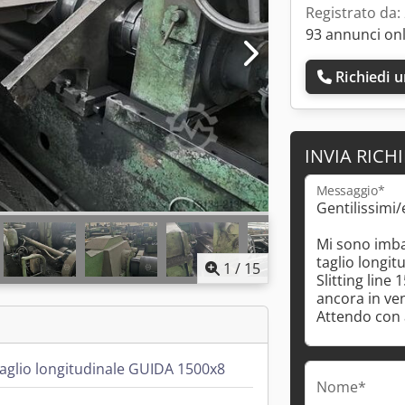
Registrato da:
93 annunci on
Richiedi 
INVIA RICH
Messaggio*
1
/
15
taglio longitudinale GUIDA 1500x8
Nome*