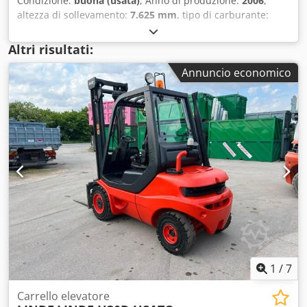
Condizione:
buona (usata)
, Anno di produzione:
2006
,
altezza di sollevamento:
7.625 mm
, tipo di carburante:
elettrico
, Commissionatore per corsie strette OM – CE
Dedjvxvzpepfx Aqgjck • Altezza di sollevamento: 7.625 mm
Altri risultati:
• Alimentazione: Elettrica • Portata massima: 1.000 kg
Annuncio economico
1
/
7
Carrello elevatore