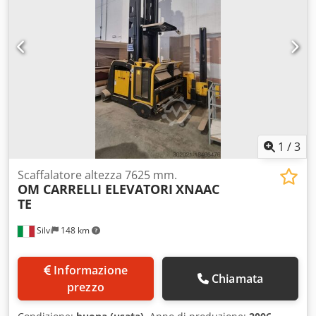
1
/
3
Scaffalatore altezza 7625 mm.
OM CARRELLI ELEVATORI
XNAAC
TE
Silvi
148 km
Informazione
Chiamata
prezzo