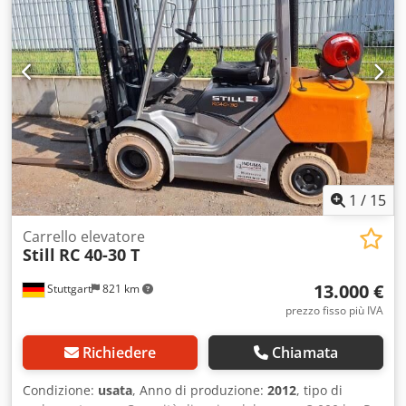
1
/
15
Carrello elevatore
Still
RC 40-30 T
13.000 €
Stuttgart
821 km
prezzo fisso più IVA
Richiedere
Chiamata
Condizione:
usata
, Anno di produzione:
2012
, tipo di