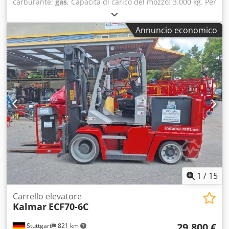
carburante:
gas
, Capacità di carico del mozzo: 3.000 kg. Per
maggiori informazioni, rivolgersi al centro di vendita di
macchinari usati. Djdpfx Ajzfnbwjqgsck DE01
Annuncio economico
1
/
15
Carrello elevatore
Kalmar
ECF70-6C
29.800 €
Stuttgart
821 km