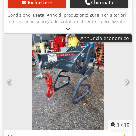
Richiedere
Chiamata
Condizione:
usata
, Anno di produzione:
2018
, Per ulteriori
informazioni, si prega di contattare il centro specializzato
in macchinari usati. DE01 Dedpfx Aozfmm Eeqgsck
Annuncio economico
1
/
10