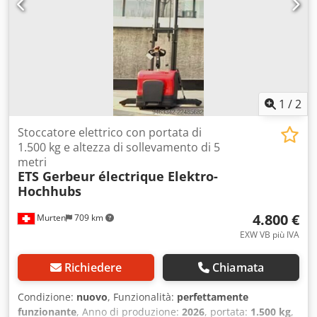
1
/
2
Stoccatore elettrico con portata di
1.500 kg e altezza di sollevamento di 5
metri
ETS Gerbeur électrique Elektro-
Hochhubs
4.800 €
Murten
709 km
EXW VB più IVA
Richiedere
Chiamata
Condizione:
nuovo
, Funzionalità:
perfettamente
funzionante
, Anno di produzione:
2026
, portata:
1.500 kg
,