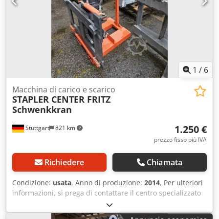
1
/
6
Macchina di carico e scarico
STAPLER CENTER FRITZ
Schwenkkran
1.250 €
Stuttgart
821 km
prezzo fisso più IVA
Richiedere
Chiamata
Condizione:
usata
, Anno di produzione:
2014
, Per ulteriori
informazioni, si prega di contattare il centro specializzato
in macchinari usati. DE01 Dcsdpfxszfldpe Aqgsk