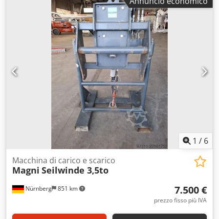
Annuncio economico
1
/
6
Macchina di carico e scarico
Magni
Seilwinde 3,5to
7.500 €
Nürnberg
851 km
prezzo fisso più IVA