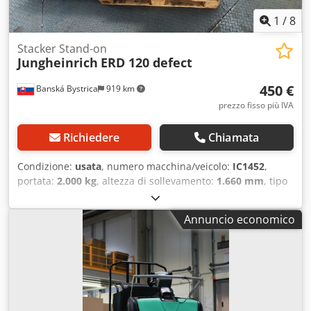
1
/
8
Stacker Stand-on
Jungheinrich
ERD 120 defect
450 €
Banská Bystrica
919 km
prezzo fisso più IVA
Richiedere
Chiamata
Condizione:
usata
, numero macchina/veicolo:
IC1452
,
portata:
2.000 kg
, altezza di sollevamento:
1.660 mm
, tipo
di carburante:
elettrico
, tipo di montante:
altro
, 5246416
Numero di serie: 90375221 Dcsdpoztiadefx Aqgek Guasto:
Annuncio economico
E0181