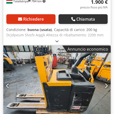
1.900 €
Tatabánya
784 km
prezzo fisso più IVA
Richiedere
Chiamata
Condizione:
buona (usata)
, Capacità di carico: 200 kg
Dcjdpeum Slvsfx Aqgjk Altezza di ribaltamento: 2200 mm
Dimensioni del contenitore: 800x600x550 mm
Annuncio economico