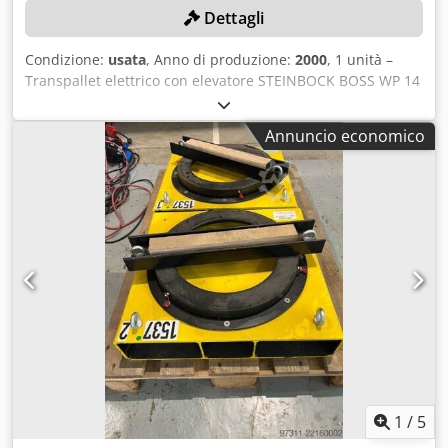
Dettagli
Condizione:
usata
, Anno di produzione:
2000
, 1 unità –
Transpallet elettrico con elevatore STEINBOCK BOSS WP 14
Portata fino a 1400 kg, peso a vuoto 855 kg, completo di
caricabatterie DETA 24/30FA Djdpfx Aqezqbc Eegsck
Annuncio economico
Colore: come da foto, conforme alle immagini e alla visione
in loco Anno di fabbricazione: 2000 Condizioni: usato
1
/
5