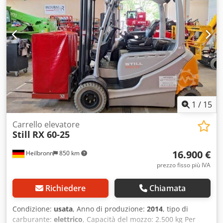
anteriori, tipo: Massiccio Pneumatici anteriori, dimensioni:
27x10-12 Pneumatici anteriori, stato: 60 - 80% Pneumatici
posteriori, tipo: Massiccio Pneumatici posteriori,
dimensioni: 23x9-10 Pneumatici posteriori, stato: 60 - 80%
Batteria, voltaggio: 10V Dodpfx Aszpb S Reqgsck Batteria,
tipo: Avviamento Faro di lavoro posteriore, faro di lavoro
anteriore, cabina completa, luce di sicurezza.
1
/
15
Carrello elevatore
Still
RX 60-25
16.900 €
Heilbronn
850 km
prezzo fisso più IVA
Richiedere
Chiamata
Condizione:
usata
, Anno di produzione:
2014
, tipo di
carburante:
elettrico
, Capacità del mozzo: 2.500 kg Per