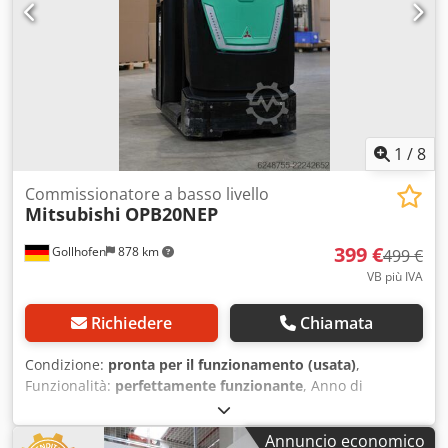
1
/
8
Commissionatore a basso livello
Mitsubishi
OPB20NEP
399 €
Gollhofen
878 km
499 €
VB più IVA
Richiedere
Chiamata
Condizione:
pronta per il funzionamento (usata)
,
Funzionalità:
perfettamente funzionante
, Anno di
produzione:
2013
, ore di funzionamento:
5.526 h
, tipo di
carburante:
elettrico
, potenza:
2,2 kW (2,99 CV)
,
Annuncio economico