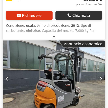
prezzo fisso più IVA
Richiedere
Chiamata
Condizione:
usata
, Anno di produzione:
2012
, tipo di
carburante:
elettrico
, Capacità del mozzo: 7.000 kg Per
ulteriori informazioni, contattare Gebrauchtgeräte Center.
DE01 Dsdozfl Dpepfx Aqgjck
Annuncio economico