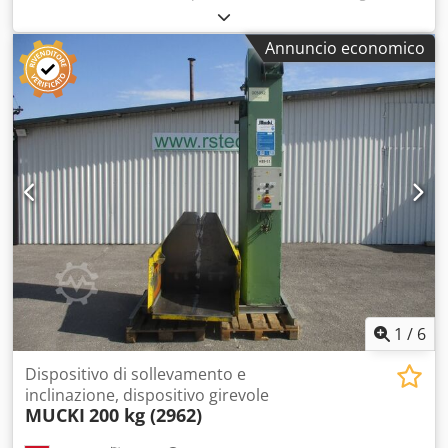
ulteriori informazioni, contattare il centro di vendita di
macchinari usati. Djdpfxjzfn Epo Aqgeck DE01
Annuncio economico
1
/
6
Dispositivo di sollevamento e
inclinazione, dispositivo girevole
MUCKI
200 kg (2962)