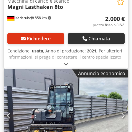
Macchina di carico e scarico
Magni
Lasthaken 8to
2.000 €
Karlsruhe
858 km
prezzo fisso più IVA
Richiedere
Chiamata
Condizione:
usata
, Anno di produzione:
2021
, Per ulteriori
informazioni, si prega di contattare il centro specializzato
in macchinari usati. Dcjdozflwvopfx Aqgek DE01
Annuncio economico