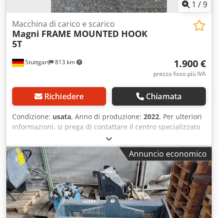
1
/
9
Macchina di carico e scarico
Magni
FRAME MOUNTED HOOK
5T
1.900 €
Stuttgart
813 km
prezzo fisso più IVA
Richiedere
Chiamata
Condizione:
usata
, Anno di produzione:
2022
, Per ulteriori
informazioni, si prega di contattare il centro specializzato
in macchinari usati. DE01 Dcodpezfkm Nefx Aqgjk
Annuncio economico