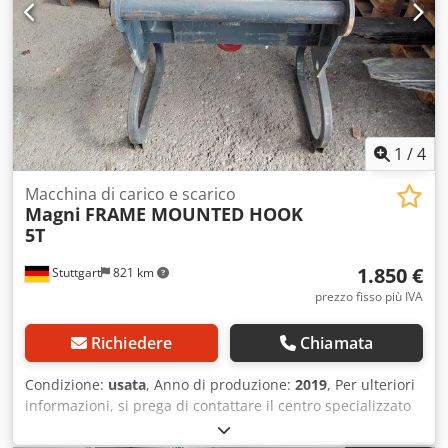
1
/
4
Macchina di carico e scarico
Magni
FRAME MOUNTED HOOK
5T
1.850 €
Stuttgart
821 km
prezzo fisso più IVA
Richiedere
Chiamata
Condizione:
usata
, Anno di produzione:
2019
, Per ulteriori
informazioni, si prega di contattare il centro specializzato
in macchinari usati. Dodpfx Aszfkmisqgeck DE01