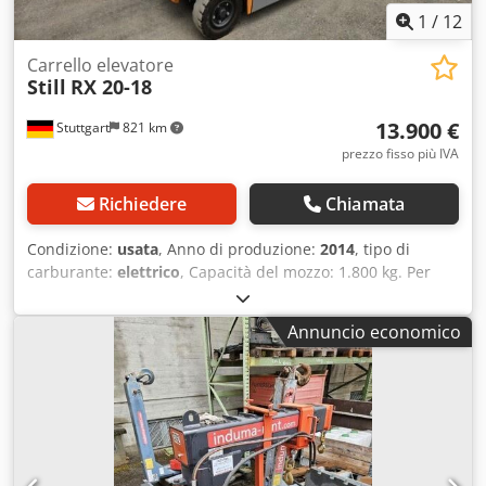
1
/
12
Carrello elevatore
Still
RX 20-18
13.900 €
Stuttgart
821 km
prezzo fisso più IVA
Richiedere
Chiamata
Condizione:
usata
, Anno di produzione:
2014
, tipo di
carburante:
elettrico
, Capacità del mozzo: 1.800 kg. Per
ulteriori informazioni, contattare il centro di vendita di
macchinari usati. Dcjdpfxezflnhs Aqgjk DE01
Annuncio economico