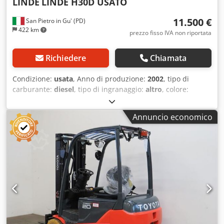
LINDE
LINDE H30D USATO
11.500 €
San Pietro in Gu' (PD)
422 km
prezzo fisso IVA non riportata
Richiedere
Chiamata
Condizione:
usata
, Anno di produzione:
2002
, tipo di
carburante:
diesel
, tipo di ingranaggio:
altro
, colore:
grigio-nero
, TITOLO: LINDE H30D duplex Dcsdpfxsy H S Iys
Aqgek RIF: 26M01 ANNO: 2002 MATRICOLA: H2X351N00134
Annuncio economico
ORE: 8400 MOTORE: diesel ITALIANO / ESTERO: italiano
ALTEZZA INGOMBRO MINIMO: 2,65 mt ALTEZZA MASSIMO:
4,10 mt MONTANTE: duplex PORTATA: 3000 kg
ALLESTIMENTO: con forche TRASLATORE: si RUOTE ANT: 2
POST: 2 ACCESSORI: - distributore 4 vie RICONDIZIONATO:
si REVISIONATO: si GOMMATURA: 80 % PREZZO: 11.500,00
€ + IVASalvo errori e/o omissioni I prezzi esposti non sono
comprensivi di iva. si prega di contattare il commerciale
per un confronto aggiornato di prezzi e condizioni. Per
maggiori informazioni: Loris: 3484773001 URL: