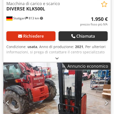
Macchina di carico e scarico
DIVERSE KLK500L
1.950 €
Stuttgart
813 km
prezzo fisso più IVA
Richiedere
Chiamata
Condizione:
usata
, Anno di produzione:
2021
, Per ulteriori
informazioni, si prega di contattare il centro specializzato
in macchinari usati. DE01 Djdpezfkycofx Aqgock
Annuncio economico