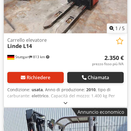
1
/
5
Carrello elevatore
Linde
L14
2.350 €
Stuttgart
813 km
prezzo fisso più IVA
Richiedere
Chiamata
Condizione:
usata
, Anno di produzione:
2010
, tipo di
carburante:
elettrico
, Capacità del mozzo: 1.400 kg Per
ulteriori informazioni, contattare il centro di vendita di
macchinari usati. DE01 Dcsdpfx Aqezfn Hgsgjk
Annuncio economico