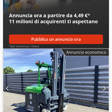
pienamente funzionante Condizione tecnica: normale
Dcodpfezr Arqex Al Tsk Tipo di pneumatico anteriore:
Superelastico Tipo di pneumatico posteriore: Superelastico
Annuncia ora a partire da 4,49 €
*
Descrizione: Macchina funzionante, ma presenta strappi
11 milioni di acquirenti
ti aspettano
dovuti all’idrostatico. Portata a @LSP 900mm = 2960kg
Portata a @LSP 600mm = 4000kg
Pubblica un annuncio ora
*per annuncio / mese
Annuncio economico