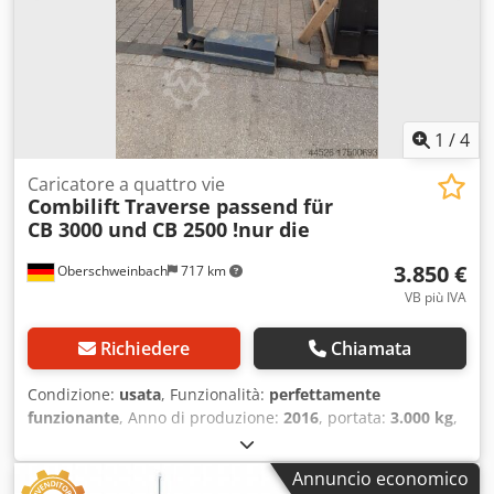
1
/
4
Caricatore a quattro vie
Combilift
Traverse passend für
CB 3000 und CB 2500 !nur die
3.850 €
Oberschweinbach
717 km
VB più IVA
Richiedere
Chiamata
Condizione:
usata
, Funzionalità:
perfettamente
funzionante
, Anno di produzione:
2016
, portata:
3.000 kg
,
Carrello elevatore a quattro vie Condizioni: pronto all'uso e
perfettamente funzionante Condizioni tecniche: buone
Annuncio economico
Dsdpfx Aeu Acuzsl Tsck Descrizione: trave usata poco,