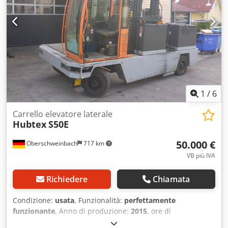
1
/
6
Carrello elevatore laterale
Hubtex
S50E
50.000 €
Oberschweinbach
717 km
VB più IVA
Richiedere
Chiamata
Condizione:
usata
, Funzionalità:
perfettamente
funzionante
, Anno di produzione:
2015
, ore di
funzionamento:
2.844 h
, portata:
5.000 kg
, altezza di