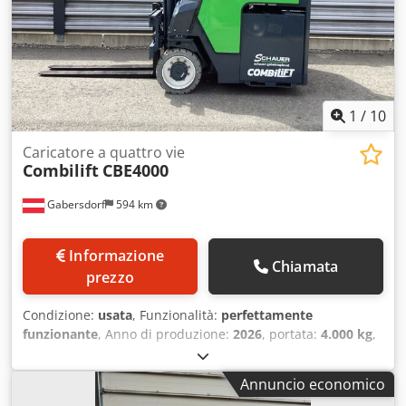
1
/
10
Caricatore a quattro vie
Combilift
CBE4000
Gabersdorf
594 km
Informazione
Chiamata
prezzo
Condizione:
usata
, Funzionalità:
perfettamente
funzionante
, Anno di produzione:
2026
, portata:
4.000 kg
,
altezza di sollevamento:
6.000 mm
, sollevamento libero:
1.880 mm
, tipo di carburante:
elettrico
, tipo di montante:
Annuncio economico
triplex
, altezza di costruzione:
2.340 mm
, larghezza del