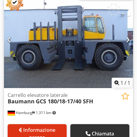
adatta per Combilift CB2500 e CB3000. Disponibili due
pezzi, uno per il portafork da 135 cm e uno per il portafork
da 175 cm.
1
/
1
Carrello elevatore laterale
Baumann
GCS 180/18-17/40 SFH
Hamburg
1.311 km
Informazione
Chiamata