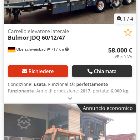
1
/
4
Carrello elevatore laterale
Bulmor
JDQ 60/12/47
58.000 €
Oberschweinbach
717 km
VB più IVA
Richiedere
Chiamata
Condizione:
usata
, Funzionalità:
perfettamente
funzionante
, Anno di produzione:
2017
, portata:
6.000 kg
,
altezza di sollevamento:
4.700 mm
, tipo di carburante:
diesel
, tipo di montante:
duplex
, altezza di costruzione:
Annuncio economico
3.200 mm
, tipo di trazione:
Diesel
, Carrello laterale Tipo di
montante: Duplex Djdpfx Aszn A Tysl Teck Condizioni:
Pronto all’uso e perfettamente funzionante Stato tecnico:
buono