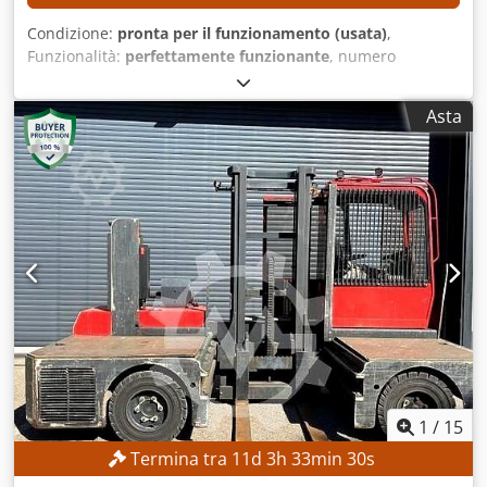
Condizione:
pronta per il funzionamento (usata)
,
Funzionalità:
perfettamente funzionante
, numero
macchina/veicolo:
4744
, Anno di produzione:
1998
, ore di
funzionamento:
16.291 h
, portata:
5.000 kg
, altezza di
Asta
sollevamento:
4.530 mm
, tipo di carburante:
diesel
, tipo di
montante:
Simplex
, altezza di costruzione:
3.100 mm
,
Nessun prezzo di partenza – vendita garantita al prezzo
più alto! CARATTERISTICHE TECNICHE Capacità di carico:
5.000 kg Altezza di sollevamento: 4.530 mm DETTAGLI
SULLA MACCHINA Tipo di carburante: Diesel Dodpfx
Aszrgaxol Teck Tipo di albero: Simplex Classe ISO: 3 (2.500–
4.999 kg) Altezza complessiva: 3.100 mm ACCESSORI
Cabina completa Riferimento esterno: SLO036
1
/
15
Termina tra
11
d
3
h
33
min
27
s