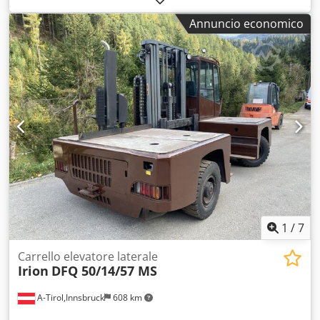
legno in magazzini e aree di produzione con spazi limitati.
Annuncio economico
La struttura robusta garantisce una movimentazione
sicura anche con carichi pesanti. Ideale per segherie,
commercio di legname e produzione industriale. Dati
tecnici: - Capacità di carico: 5.000 kg - Altezza di
sollevamento: 3.300 mm - Centro di gravità del carico: 600
mm - Motore: diesel - Lunghezza delle forche: 1.200 mm -
Sterzo: idraulico - Ore di funzionamento: circa 2003
Dcedpfjzr U T Tjx Al Tjk
1
/
7
Carrello elevatore laterale
Irion
DFQ 50/14/57 MS
A-Tirol,Innsbruck
608 km