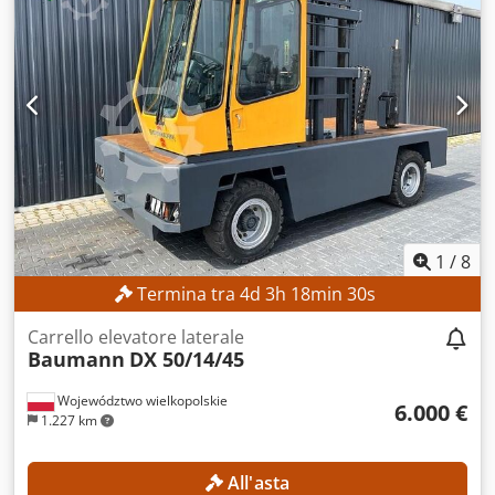
1
/
8
Termina tra
4
d
3
h
18
min
27
s
Carrello elevatore laterale
Baumann
DX 50/14/45
Województwo wielkopolskie
6.000 €
1.227 km
All'asta