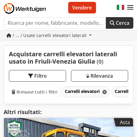
Vendere
Cerca
/ ... / Usate carrelli elevatori laterali
Acquistare carrelli elevatori laterali
usato in Friuli-Venezia Giulia
(0)
Filtro
Rilevanza
Carrelli elevatori
Carrelli el
Rimuovi tutti i filtri
Altri risultati:
Asta