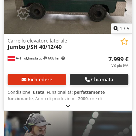
Diesel Produttore del motore: JCB Ore di funzionamento:
5.745 ore Dimensioni e peso Dimensioni (L x L x A): 4.400 x
2.030 x 2.820 mm Altezza di passaggio: 2.850 mm Peso a
vuoto: 6.800 kg ACCESSORI Altezza libera di sollevamento
Fari di lavoro Cabina completa Documentazione
1
/
5
Marchiatura CE
Carrello elevatore laterale
Jumbo
J/SH 40/12/40
7.999 €
A-Tirol,Innsbruck
608 km
VB più IVA
Richiedere
Chiamata
Condizione:
usata
, Funzionalità:
perfettamente
funzionante
, Anno di produzione:
2000
, ore di
funzionamento:
4.685 h
, portata:
4.000 kg
, altezza di
sollevamento:
4.000 mm
, sollevamento libero:
150 mm
,
tipo di carburante:
diesel
, tipo di montante:
duplex
, peso a
vuoto:
6.480 kg
, tipo di trazione:
Diesel
, Carrello laterale
Tipo di montante: Duplex Condizione: Pronto all'uso e