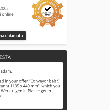
 2002
 online
una chiamata
IESTA