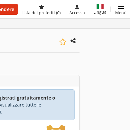
endere
Lingua
lista dei preferiti
(0)
Accesso
Menù
gistrati gratuitamente o
isualizzare tutte le
.