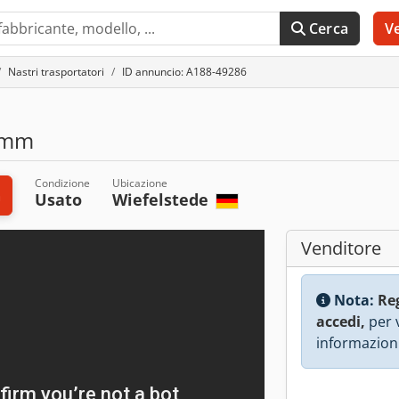
Cerca
V
Nastri trasportatori
ID annuncio: A188-49286
 mm
Condizione
Ubicazione
a
Usato
Wiefelstede
Venditore
Nota:
Re
accedi,
per v
informazioni