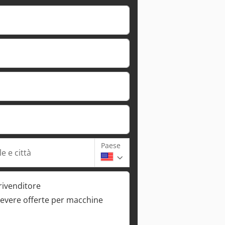
Paese
e e città
rivenditore
cevere offerte per macchine