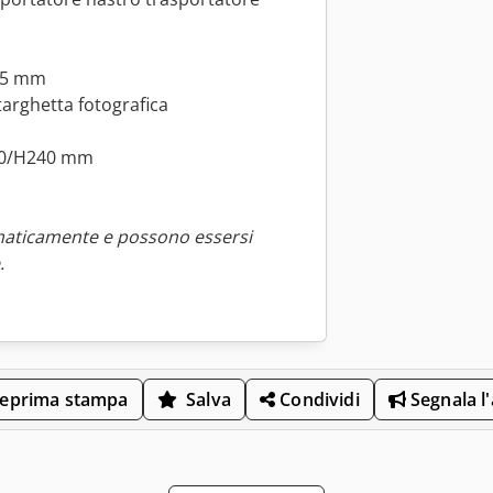
135 mm
targhetta fotografica
530/H240 mm
maticamente e possono essersi
.
eprima stampa
Salva
Condividi
Segnala l