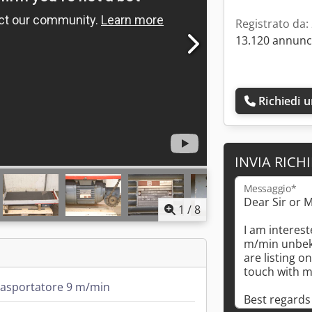
Registrato da:
13.120 annunci
Richiedi 
INVIA RICH
Messaggio*
1
/
8
rasportatore 9 m/min