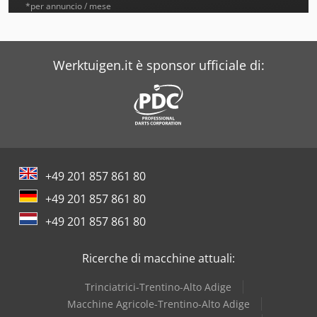
Apv
*per annuncio / mese
Aro
Atika
Werktuigen.it è sponsor ufficiale di:
Avermann
Beka-Mak
Biglia
+49 201 857 861 80
Bison
+49 201 857 861 80
Bomag
+49 201 857 861 80
Case
Ricerche di macchine attuali:
Dalbo
Trinciatrici-Trentino-Alto Adige
Doppstadt
Macchine Agricole-Trentino-Alto Adige