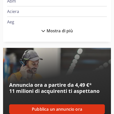
Abm
Aciera
Aeg
Mostra di più
Affeldt
Agathon
Ageo
Aircraft
Allgaier
Annuncia ora a partire da 4,49 €
*
Alup
11 milioni di acquirenti
ti aspettano
Ammann
Amt
Pubblica un annuncio ora