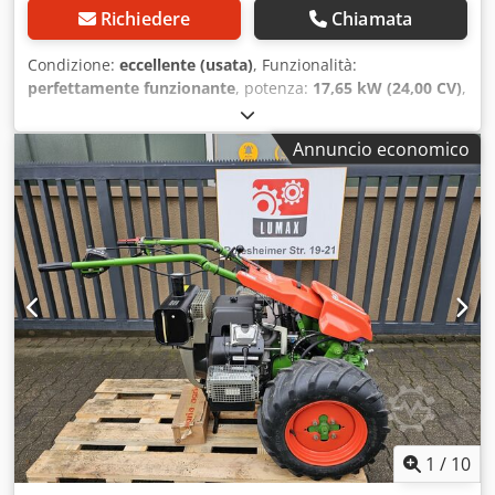
Richiedere
Chiamata
Condizione:
eccellente (usata)
, Funzionalità:
perfettamente funzionante
, potenza:
17,65 kW (24,00 CV)
,
tipo di carburante:
benzina
, carburante:
super 95
, tipo di
ingranaggio:
altro
, Anno di produzione:
2023
, AGRIA 9600 -
Annuncio economico
112 !!! 2ª generazione nuovo modello !!! Trincia rasaerba
radiocomandata con piatto mulching a coltelli da 112 cm
Questa AGRIA 9600-112 è del 2023, ha solo 304 ore di
lavoro secondo il contatore ed è in ottime condizioni
generali con normali segni d’uso e usura. Assistenza clienti
appena eseguita. Crsdpfexa Ar Tox Abljf Prezzo di listino
attuale: €44.900. Prezzo netto: €26.806 // Prezzo lordo:
€31.900 - Visione / prova su strada possibili! - Spedizione
nazionale €400 tramite spedizioniere! - Finanziamento /
leasing su richiesta personalizzata.
1
/
10