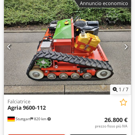
Annuncio economico
Einbeck. Crodpfx Asy A E H Ujblef Condizioni & Note: -
Stato: Usato da noleggio, regolarmente manutenuto -
Funzionalità: Completamente funzionante - Le immagini
del prodotto sono esemplificative e mostrano il dispositivo
nuovo — le condizioni effettive variano in base al tempo
d’uso - Visione possibile a 37574 Einbeck previo
appuntamento Prezzo 4.900 EUR più IVA | EXW Einbeck |
Consegna su richiesta
1
/
7
Falciatrice
Agria
9600-112
26.800 €
Stuttgart
820 km
prezzo fisso più IVA