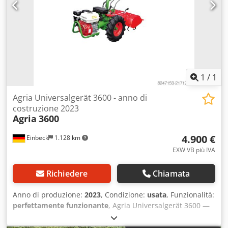
1
/
1
Agria Universalgerät 3600 - anno di
costruzione 2023
Agria
3600
4.900 €
Einbeck
1.128 km
EXW VB più IVA
Richiedere
Chiamata
Anno di produzione:
2023
, Condizione:
usata
, Funzionalità:
perfettamente funzionante
, Agria Universalgerät 3600 —
anno di costruzione 2023 Usato proveniente dal parco
noleggi professionale di Kurt König Baumaschinen GmbH,