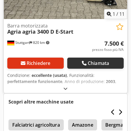
individualmente per voi
1
/
11
Barra motorizzata
Agria
agria 3400 D E-Start
7.500 €
Stuttgart
820 km
prezzo fisso più IVA
Richiedere
Chiamata
Condizione:
eccellente (usata)
, Funzionalità:
perfettamente funzionante
, Anno di produzione:
2003
,
potenza:
7,35 kW (9,99 CV)
, tipo di carburante:
diesel
, tipo
di ingranaggio:
meccanico
, AGRIA 3400 Differenziale
Motocoltivatore / portattrezzi - Motore diesel Yanmar
Scopri altre macchine usate
L100AE da 10 CV - Cambio reversibile 4V+4R - Manubrio
regolabile in altezza e lateralmente - Pneumatici 6.00-12
AS Csdpfx Aewzwftoblorf Accessori inclusi nel prezzo: -
i
Erpice rotante R2 MT-90 "nuovo" Questo motocoltivatore
Falciatrici agricoltura
Amazone
Bergmann
Agria 3400 è in buone condizioni generali, appena