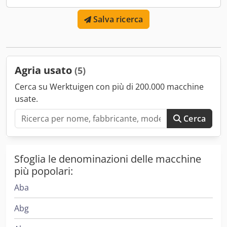
revisionato, pronto all'uso! Vendita come macchina usata,
Salva ricerca
esclusa qualsiasi forma di reso, garanzia o responsabilità.
Prezzo netto €7.555 // Prezzo lordo €8.990 - Visione / prova
possibile - Spedizione nazionale €220, isole escluse
Agria usato
(5)
Cerca su Werktuigen con più di 200.000 macchine
usate.
Cerca
Sfoglia le denominazioni delle macchine
più popolari:
Aba
Abg