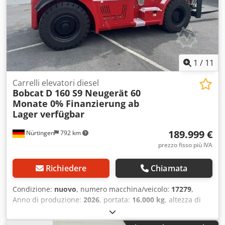
1
/
11
Carrelli elevatori diesel
Bobcat
D 160 S9 Neugerät 60
Monate 0% Finanzierung ab
Lager verfügbar
189.999 €
Nürtingen
792 km
prezzo fisso più IVA
Richiedere
Chiamata
Condizione:
nuovo
, numero macchina/veicolo:
17279
,
Anno di produzione:
2026
, portata:
16.000 kg
, altezza di
sollevamento:
4.000 mm
, sollevamento libero:
1.480 mm
,
baricentro del carico:
600 mm
, tipo di carburante:
diesel
,