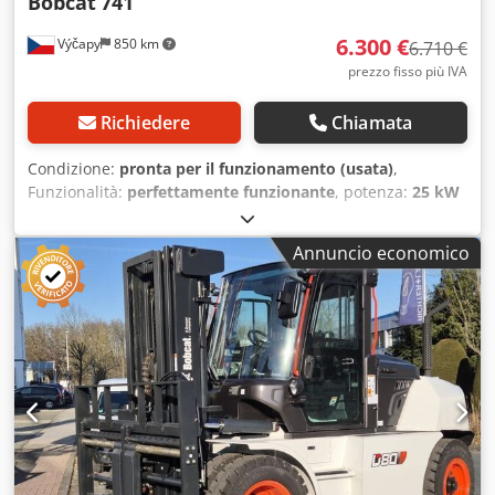
Bobcat
741
6.300 €
Výčapy
850 km
6.710 €
prezzo fisso più IVA
Richiedere
Chiamata
Condizione:
pronta per il funzionamento (usata)
,
Funzionalità:
perfettamente funzionante
, potenza:
25 kW
(33,99 CV)
, Anno di produzione:
1990
, ore di
funzionamento:
5.700 h
, Bobcat 741 con motore Deutz da
Annuncio economico
29,5 HP 5700 ore di lavoro, anno di costruzione circa 1990
Chodpfxsy Skqwo Af Hsa Benna