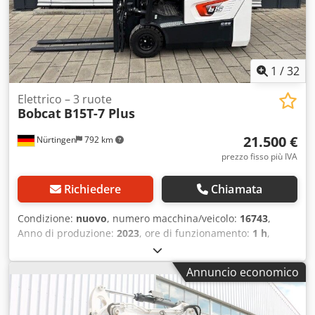
1
/
32
Elettrico – 3 ruote
Bobcat
B15T-7 Plus
21.500 €
Nürtingen
792 km
prezzo fisso più IVA
Richiedere
Chiamata
Condizione:
nuovo
, numero macchina/veicolo:
16743
,
Anno di produzione:
2023
, ore di funzionamento:
1 h
,
portata:
1.500 kg
, altezza di sollevamento:
4.750 mm
,
sollevamento libero:
1.545 mm
, baricentro del carico:
500
Annuncio economico
mm
, tipo di carburante:
elettrico
, tipo di montante:
triplex
, altezza di costruzione:
2.130 mm
, tensione della
batteria:
48 V
, lunghezza delle forche:
1.200 mm
,