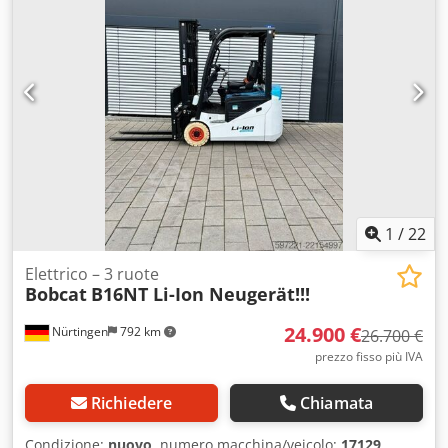
200/50-10 non-marking
, misura pneumatico posteriore:
16x6-8 non marking
, peso complessivo:
3.790 kg
, 5174822
Numero di serie: OBA07-000027 Specifiche della batteria:
51,2 V, 277 Ah Cedpfxszfd D Is Af Hsha
1
/
22
Elettrico – 3 ruote
Bobcat
B16NT Li-Ion Neugerät!!!
24.900 €
Nürtingen
792 km
26.700 €
prezzo fisso più IVA
Richiedere
Chiamata
Condizione:
nuovo
, numero macchina/veicolo:
17129
,