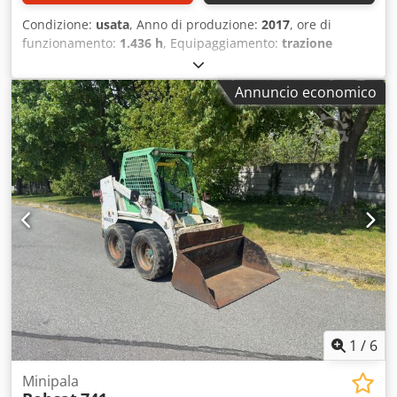
Condizione:
usata
, Anno di produzione:
2017
, ore di
funzionamento:
1.436 h
, Equipaggiamento:
trazione
integrale
, Offriamo un raro modello E85, non proveniente
da un piccolo cantiere edile, dotato di climatizzatore. *
Annuncio economico
BRACCIO TELESCOPICO con BENNE/GRIP * Benna idraulica
per scavo, disponibile su richiesta, in pronta consegna con
un piccolo sovrapprezzo * proveniente da un piccolo
cantiere edile * versione tedesca * solo 1350 ore di
funzionamento * cingoli in gomma * revisione generale
effettuata nel 2025 presso BOBCAT * motore diesel da 44
KW, marca Yanmar * predisposizione per l'aggiunta di altri
attrezzi * sistema di aggancio rapido * fari supplementari
* ottime condizioni generali ----Siamo un'officina
autorizzata specializzata in veicoli e macchinari edili;
offriamo preventivi senza impegno, possibilità di
finanziamento, permuta e noleggio con riscatto per veicoli
di ogni tipo.---- Chedpfozr Avvsx Af Hja
1
/
6
Minipala