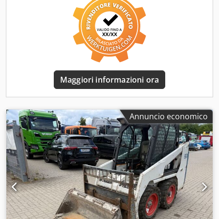
trazione:
Diesel
, Carrelli elevatori diesel Baricentro di
carico: 600 Larghezza forca: 180 mm Spessore forcella: 75
mm Classe ISO: Terminal Ovest Tipo di albero: Triplex
Trasmissione: convertitore Classe di velocità: 20
Condizione: nuovo dispositivo Chsdpfsxr R Efex Af Hsa
Condizioni tecniche: Nuovo Tipologia gomme anteriori:
Superelastiche Pneumatici anteriori Condizioni: Nuovi
Tipologia gomme posteriori: Superelastiche Pneumatici
Maggiori informazioni ora
posteriori Condizioni: Nuovi traslatore laterale,
posizionatore forche, 3a valvola, 4a valvola, luce di lavoro
posteriore, luce di lavoro anteriore, riscaldatore, cabina
completa, alzata libera completa, certificato CE, specchio
Annuncio economico
interno, specchio esterno, faro rotante, sedile, Fotocamera
anteriore e posteriore