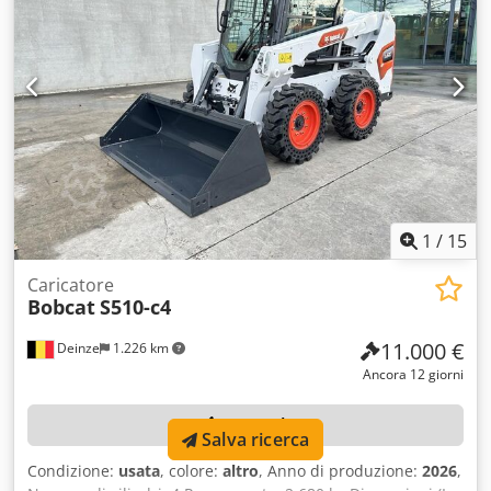
1
/
15
Caricatore
Bobcat
S510-c4
11.000 €
Deinze
1.226 km
Ancora 12 giorni
Dettagli
Salva ricerca
Condizione:
usata
, colore:
altro
, Anno di produzione:
2026
,