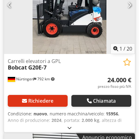
1
/
20
Carrelli elevatori a GPL
Bobcat
G20E-7
24.000 €
Nürtingen
792 km
prezzo fisso più IVA
Richiedere
Chiamata
Condizione:
nuovo
, numero macchina/veicolo:
15956
,
Anno di produzione:
2024
, portata:
2.000 kg
, altezza di
sollevamento:
4.730 mm
, sollevamento libero:
1.500 mm
,
baricentro del carico:
500 mm
, tipo di carburante:
Annuncio economico