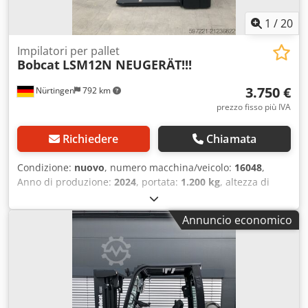
1
/
20
Impilatori per pallet
Bobcat
LSM12N NEUGERÄT!!!
3.750 €
Nürtingen
792 km
prezzo fisso più IVA
Richiedere
Chiamata
Condizione:
nuovo
, numero macchina/veicolo:
16048
,
Anno di produzione:
2024
, portata:
1.200 kg
, altezza di
sollevamento:
3.200 mm
, baricentro del carico:
600 mm
,
tipo di carburante:
elettrico
, tipo di montante:
Simplex
,
Annuncio economico
altezza di costruzione:
2.080 mm
, tensione della batteria:
24 V
, lunghezza delle forche:
1.150 mm
, peso complessivo:
576 kg
, 5076939 Csdoykc Rropfx Af Hjha Numero di serie:
OBWNL-002740 Specifiche della batteria: 24 V, 60 Ah