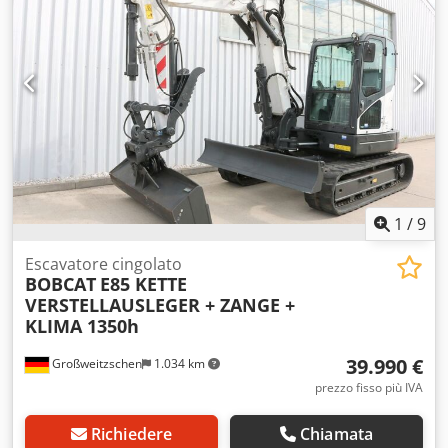
dimensione pneumatico anteriore:
18x7-8
, misura
pneumatico posteriore:
15x4,5-8
, peso complessivo:
3.140
kg
, 5069976 Codpfoyhizxex Af Hjha Numero di serie:
FBA11-4180-08577 Specifiche della batteria: 48 V, 575 Ah
1
/
9
Escavatore cingolato
BOBCAT
E85 KETTE
VERSTELLAUSLEGER + ZANGE +
KLIMA 1350h
39.990 €
Großweitzschen
1.034 km
prezzo fisso più IVA
Richiedere
Chiamata