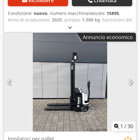
Richiedere
Chiamata
Condizione:
nuovo
, numero macchina/veicolo:
15895
,
Anno di produzione:
2025
, portata:
1.500 kg
, baricentro del
carico:
600 mm
, tipo di carburante:
elettrico
, tipo di
montante:
altro
, altezza di costruzione:
700 mm
,
Annuncio economico
lunghezza delle forche:
1.150 mm
, dimensione
pneumatico anteriore:
, misura pneumatico posteriore:
,
peso complessivo:
150 kg
, tipo motore: Elettrico,
costruttore: Bobcat Cedpfew R A Dlox Af Hsha
1
/
30
Impilatori per pallet