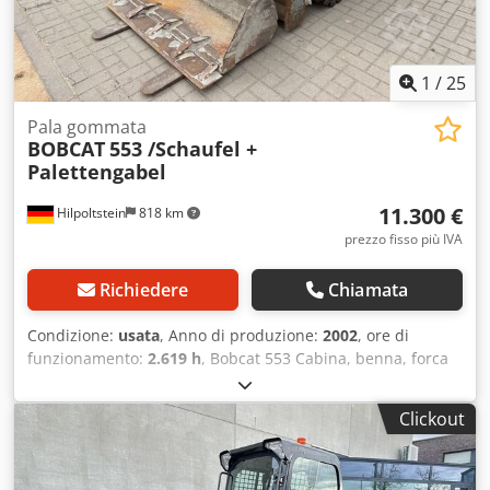
1
/
25
Pala gommata
BOBCAT
553 /Schaufel +
Palettengabel
11.300 €
Hilpoltstein
818 km
prezzo fisso più IVA
Richiedere
Chiamata
Condizione:
usata
, Anno di produzione:
2002
, ore di
funzionamento:
2.619 h
, Bobcat 553 Cabina, benna, forca
per pallet. Chodpfxszng Tko Af Hsa
Clickout