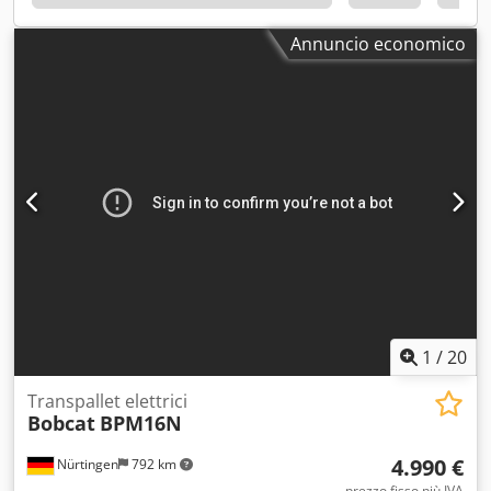
Annuncio economico
1
/
20
Transpallet elettrici
Bobcat
BPM16N
4.990 €
Nürtingen
792 km
prezzo fisso più IVA