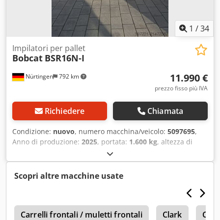
1
/
34
Impilatori per pallet
Bobcat
BSR16N-I
11.990 €
Nürtingen
792 km
prezzo fisso più IVA
Richiedere
Chiamata
Condizione:
nuovo
, numero macchina/veicolo:
5097695
,
Anno di produzione:
2025
, portata:
1.600 kg
, altezza di
sollevamento:
4.620 mm
, sollevamento libero:
1.400 mm
,
baricentro del carico:
600 mm
, tipo di carburante:
elettrico
, tipo di montante:
triplex
, altezza di costruzione:
Scopri altre macchine usate
2.120 mm
, tensione della batteria:
25,6 V
, lunghezza delle
forche:
1.150 mm
, peso complessivo:
1.412 kg
, 5097695
Chodoytld Topfx Af Hja Numero di serie: OBWNQ-00000
n
Specifiche della batteria: 25,6 V, 150 Ah
Carrelli frontali / muletti frontali
Clark
Ces