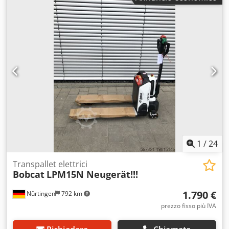
elettrico
, tipo di montante:
triplex
, altezza di costruzione:
2.200 mm
, lunghezza delle forche:
1.200 mm
, tipo motore:
Elettrico, costruttore: Bobcat Chedszff Axspfx Af Hja
1
/
24
Transpallet elettrici
Bobcat
LPM15N Neugerät!!!
1.790 €
Nürtingen
792 km
prezzo fisso più IVA