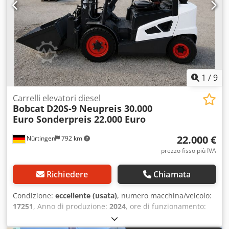
1
/
9
Carrelli elevatori diesel
Bobcat
D20S-9 Neupreis 30.000
Euro Sonderpreis 22.000 Euro
22.000 €
Nürtingen
792 km
prezzo fisso più IVA
Richiedere
Chiamata
Condizione:
eccellente (usata)
, numero macchina/veicolo:
17251
, Anno di produzione:
2024
, ore di funzionamento:
430 h
, portata:
2.000 kg
, altezza di sollevamento:
4.730
mm
, sollevamento libero:
1.470 mm
, baricentro del carico: