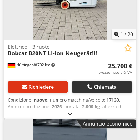
1
/
20
Elettrico – 3 ruote
Bobcat
B20NT Li-Ion Neugerät!!!
25.700 €
Nürtingen
792 km
prezzo fisso più IVA
Richiedere
Chiamata
Condizione:
nuovo
, numero macchina/veicolo:
17130
,
Anno di produzione:
2026
, portata:
2.000 kg
, altezza di
sollevamento:
4.800 mm
, sollevamento libero:
1.484 mm
,
baricentro del carico:
500 mm
, tipo di carburante:
Annuncio economico
elettrico
, tipo di montante:
triplex
, altezza di costruzione:
2.215 mm
, tensione della batteria:
51,2 V
, lunghezza delle
forche:
1.200 mm
, dimensione pneumatico anteriore: