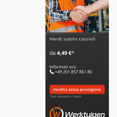
Vendi subito cassioli
da
4,49 €
*
Informati ora
+49 201 857 861 80
vendita senza provvigione
*per annuncio / mese