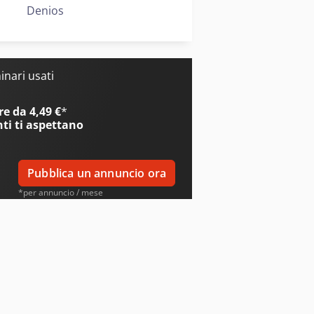
Denios
nari usati
e da 4,49 €
*
nti
ti aspettano
Pubblica un annuncio ora
*per annuncio / mese