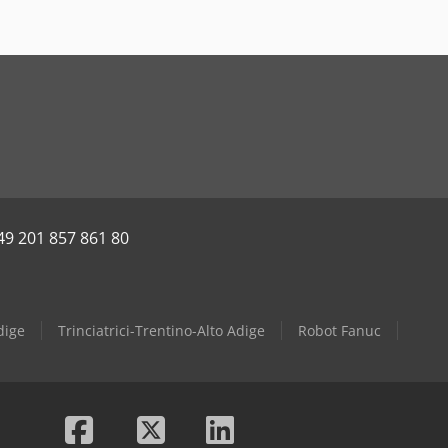
49 201 857 861 80
dige
Trinciatrici-Trentino-Alto Adige
Robot Fanuc