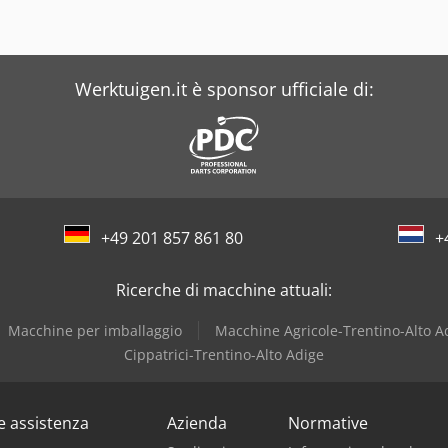
Werktuigen.it è sponsor ufficiale di:
+49 201 857 861 80
+
Ricerche di macchine attuali:
Macchine per imballaggio
Macchine Agricole-Trentino-Alto A
Cippatrici-Trentino-Alto Adige
 e assistenza
Azienda
Normative