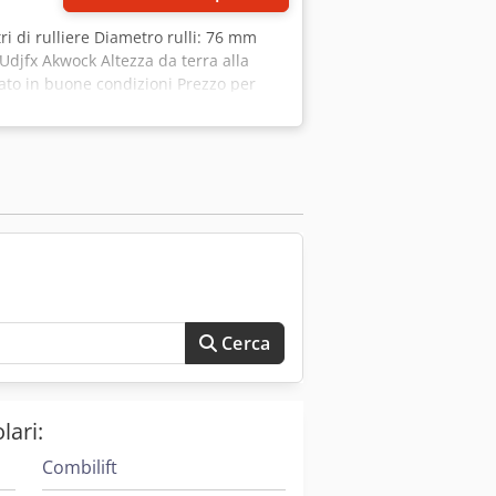
ri di rulliere Diametro rulli: 76 mm
 Udjfx Akwock Altezza da terra alla
ato in buone condizioni Prezzo per
oni molto buone, già impilate, pronte
Cerca
lari:
Combilift