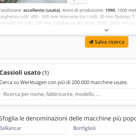
Condizione:
eccellente (usata)
, Anno di produzione:
1990
, 1000 met
Larghezza rulli: 400 - 500 mm Interasse tra i rulli: 20 mm Djdpsyz T
sommità dei rulli: 250 mm Lunghezza dei pezzi: 2000 - 3000 mm Us
metro: 30,00 Euro Quantità acquistabile secondo necessità. Condizi
per la consegna.
Salva ricerca
Cassioli usato
(1)
Cerca su Werktuigen con più di 200.000 macchine usate.
Sfoglia le denominazioni delle macchine più popo
Balkancar
Bonfiglioli