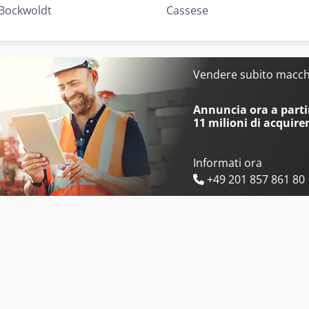
Bockwoldt
Cassese
Vendere subito macchi
Annuncia ora a partir
11 milioni di acquire
Informati ora
+49 201 857 861 80