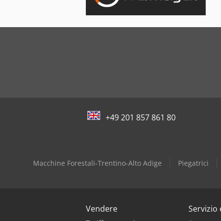
+49 201 857 861 80
Macchine Forestali-Trentino-Alto Adige
Piegatrici
Vendere
Servizio