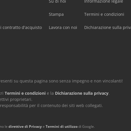
Su di noi
Informazione legale
Stampa
Termini e condizioni
i contratto d'acquisto
Lavora con noi
Dichiarazione sulla priv
 presenti su questa pagina sono senza impegno e non vincolanti!
tri
Termini e condizioni
e la
Dichiarazione sulla privacy
.
ttivi proprietari.
ponsabilità per il contenuto dei siti web collegati.
ano le
direttive di Privacy
e
Termini di utilizzo
di Google.