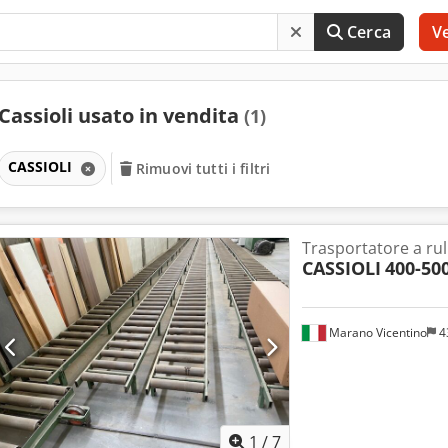
Cerca
V
Cassioli usato in vendita
(1)
CASSIOLI
Rimuovi tutti i filtri
Trasportatore a rull
CASSIOLI
400-50
Marano Vicentino
4
1
/
7