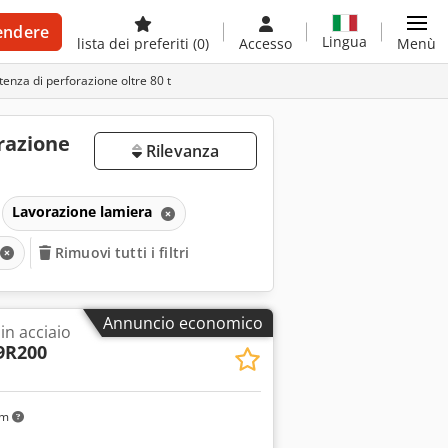
endere
Lingua
lista dei preferiti
(0)
Accesso
Menù
otenza di perforazione oltre 80 t
orazione
Rilevanza
Lavorazione lamiera
Rimuovi tutti i filtri
Annuncio economico
 in acciaio
9R200
km