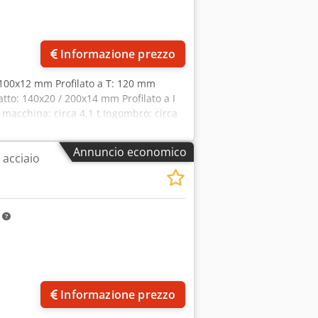
Informazione prezzo
0x100x12 mm Profilato a T: 120 mm
atto: 140x20 / 200x14 mm Profilato a I
 macchina: circa 4,1 t Ingombro: circa
o per i supporti delle lame per 4 coppie
Annuncio economico
 acciaio
m
Informazione prezzo