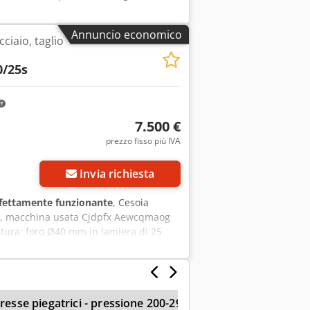
Annuncio economico
cciaio, taglio
0/25s
7.500 €
prezzo fisso più IVA
Richiedi più foto
Invia richiesta
fettamente funzionante
, Cesoia
/25s, macchina usata Cjdpfx Aewcqmaog
tura: foro Ø40 mm in lamiera di 25
resse piegatrici - pressione 200-299 t