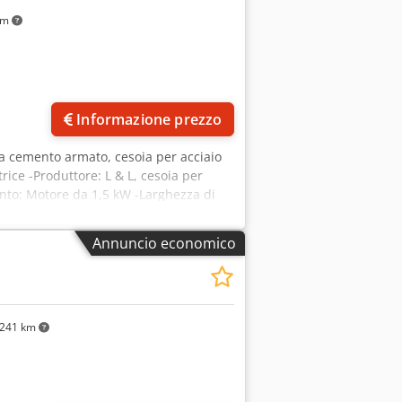
km
Informazione prezzo
da cemento armato, cesoia per acciaio
ice -Produttore: L & L, cesoia per
nto: Motore da 1,5 kW -Larghezza di
5 mm Cjdpfx Agsyay Elj Tjrf -Peso: 334
Annuncio economico
241 km
Richiedi più foto