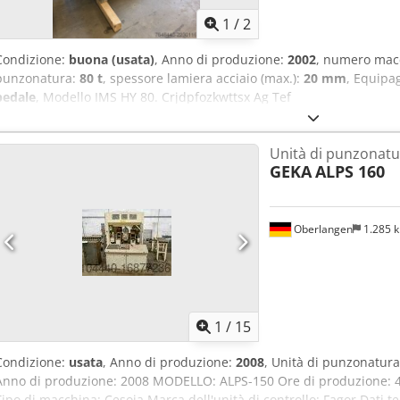
1
/
2
Condizione:
buona (usata)
, Anno di produzione:
2002
, numero mac
punzonatura:
80 t
, spessore lamiera acciaio (max.):
20 mm
, Equipa
pedale
, Modello IMS HY 80. Crjdpfozkwttsx Ag Tef
Unità di punzonatur
GEKA
ALPS 160
Oberlangen
1.285 
1
/
15
Condizione:
usata
, Anno di produzione:
2008
, Unità di punzonatura
Anno di produzione: 2008 MODELLO: ALPS-150 Ore di produzione: 40
Tipo di macchina: Cesoia Marca dell'unità di controllo: Fagor Dati te