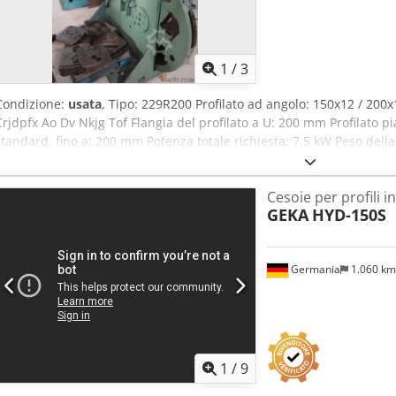
1
/
3
Condizione:
usata
, Tipo: 229R200 Profilato ad angolo: 150x12 / 20
Crjdpfx Ao Dv Nkjg Tof Flangia del profilato a U: 200 mm Profilato pi
standard, fino a: 200 mm Potenza totale richiesta: 7,5 kW Peso della
1,2 x 1,8 x 2,2 m Cesoia per profilati in acciaio, dotata di: - Tambur
di lame - Sistema di cambio lame rapido
Cesoie per profili in
GEKA
HYD-150S
Germania
1.060 k
1
/
9