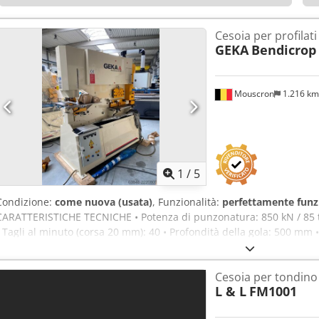
Cesoia per profilati
GEKA
Bendicrop
Mouscron
1.216 k
1
/
5
Condizione:
come nuova (usata)
, Funzionalità:
perfettamente funz
CARATTERISTICHE TECNICHE • Potenza di punzonatura: 850 kN / 85 
• Tagli al minuto (corsa 20 mm): 40 • Profondità della gola: 500 mm •
90°: 120 x 120 x 10 mm • Piatti: 450 x 15 mm • Tondi: Ø45 mm • Qua
Smussatura triangolare: 130 x 130 x 12 mm • Piegatura: 200 x 12 mm
Cesoia per tondin
L & L
FM1001