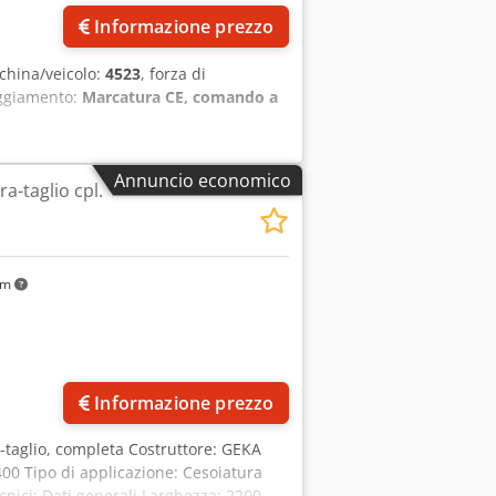
Informazione prezzo
china/veicolo:
4523
, forza di
ggiamento:
Marcatura CE, comando a
Annuncio economico
a-taglio cpl.
km
Informazione prezzo
-taglio, completa Costruttore: GEKA
0 Tipo di applicazione: Cesoiatura
cnici: Dati generali Larghezza: 2200