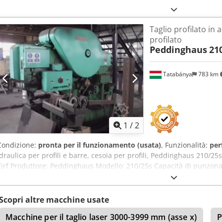
Taglio profilato in a
profilato
Peddinghaus
21
Tatabánya
783 km
1
/
2
Condizione:
pronta per il funzionamento (usata)
, Funzionalità:
per
idraulica per profili e barre, cesoia per profili, Peddinghaus 210
Tjrf Produttore: Peddinghaus Modello: 210/25s Capacità di punzona
mm di spessore
Scopri altre macchine usate
Macchine per il taglio laser 3000-3999 mm (asse x)
P