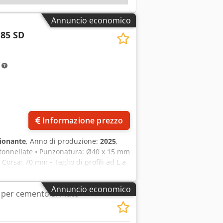
Annuncio economico
 85 SD
m
Informazione prezzo
ionante
, Anno di produzione:
2025
,
tonnellate • Punzonatura: Ø40 x 15 mm
 Corsa: 70 mm • Taglio di profili ad L a
dri: 40 mm Codpfjzg Dxbjx Ag Tjrf •
 • Motore: 9 kW • Peso netto: 2500 kg
Annuncio economico
o per cemento armato