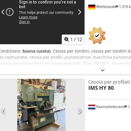
Wiefelstede
1.310 
1
/
12
Condizione:
buona (usata)
, Cesoia per tondini, cesoia per tondini 
da costruzione, cesoia per profili, punzonatrice, macchina punzonatr
acciaio da costruzione con telaio portante -Tipo: FM1001 -Azioname
taglio: 20 mm -Altezza di taglio: 100 mm -Dimensioni: 1160/500/H76
kg
Cesoia per profilati
IMS
HY 80
Raamsdonksveer
1.