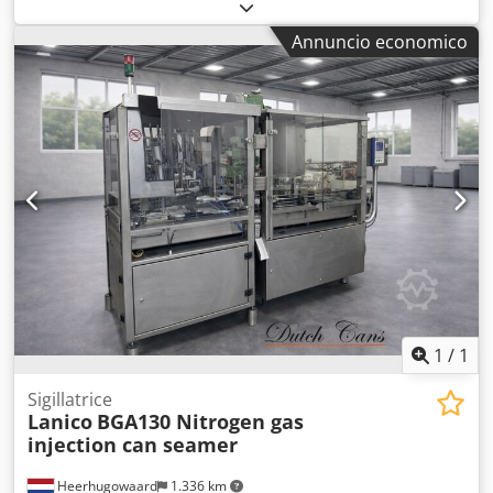
50 mm – 190 mm Cjdpeyyq Dtsfx Anmjrf Teste: 12
Capacità: fino a 1200 lattine al minuto
Annuncio economico
1
/
1
Sigillatrice
Lanico
BGA130 Nitrogen gas
injection can seamer
Heerhugowaard
1.336 km