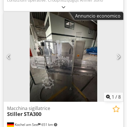
condizioni operative. Crodpfxszqugqs Anmef Sono
disponibili 4 macchine per l’incapsulamento a vassoio.
Annuncio economico
1
/
8
Macchina sigillatrice
Stiller
STA300
Kochel am See
651 km