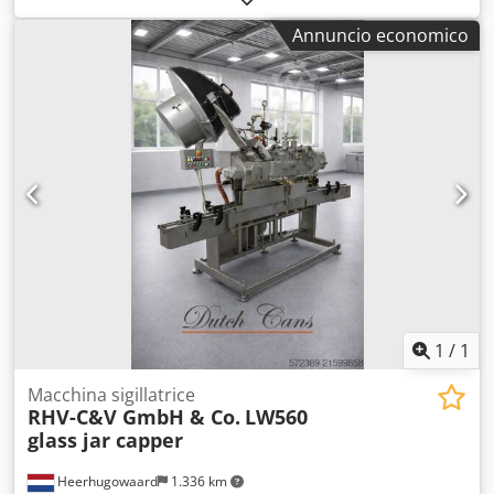
vasetti, ecc. Credszgfdxspfx Anmof
Annuncio economico
1
/
1
Macchina sigillatrice
RHV-C&V GmbH & Co.
LW560
glass jar capper
Heerhugowaard
1.336 km