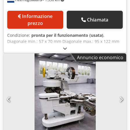
Informazione
Chiamata
prezzo
Condizione:
pronta per il funzionamento (usata)
,
Diagonale min.: 57 x 70 mm Diagonale max.: 95 x 122 mm
Csdpfxsyyq N Aj Anmjrf Intervallo altezza: 76 mm – 280
mm Capacità produttiva: fino a 300 pz/min.
Annuncio economico