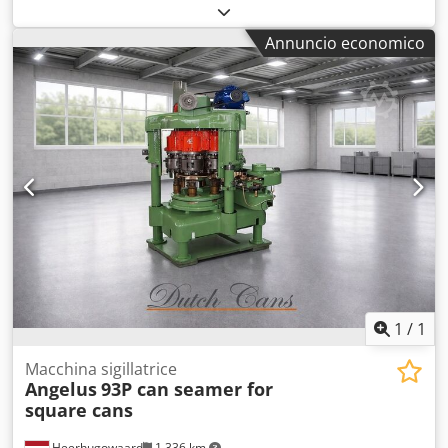
Gamma altezza lattina: fino a 150 mm Capacità: fino a 60
lattine al minuto
Annuncio economico
1
/
1
Macchina sigillatrice
Angelus
93P can seamer for
square cans
Heerhugowaard
1.336 km