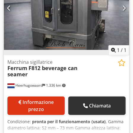
1
/
1
Macchina sigillatrice
Ferrum
F812 beverage can
seamer
Heerhugowaard
1.336 km
Informazione
Chiamata
prezzo
Condizione:
pronta per il funzionamento (usata)
, Gamma
diametro lattina: 52 mm – 73 mm Gamma altezza lattina: