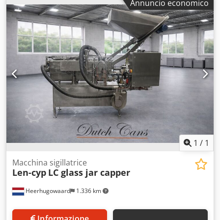
Annuncio economico
- Capacità produttiva: fino a 80 c.p.m. - Utensili per circa:
Diverse misure disponibili
1
/
1
Macchina sigillatrice
Len-cyp
LC glass jar capper
Heerhugowaard
1.336 km
Informazione