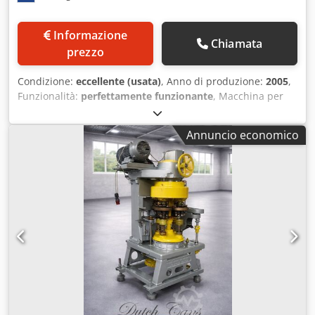
Informazione
Chiamata
prezzo
Condizione:
eccellente (usata)
, Anno di produzione:
2005
,
Funzionalità:
perfettamente funzionante
, Macchina per
iniezione di gas e chiusura per il lavaggio con azoto di
lattine tonde per polvere e caffè. Specifiche tecniche come
Annuncio economico
da produttore originale: - Gamma diametri: 56 mm – 86
mm - Gamma altezze: 45 mm – 200 mm Credpfx Asw I Ax
Renmef - Capacità produttiva: fino a 50 lattine al minuto -
Numero di teste di fumigazione: 10 - Numero di teste di
aggraffatura: 1