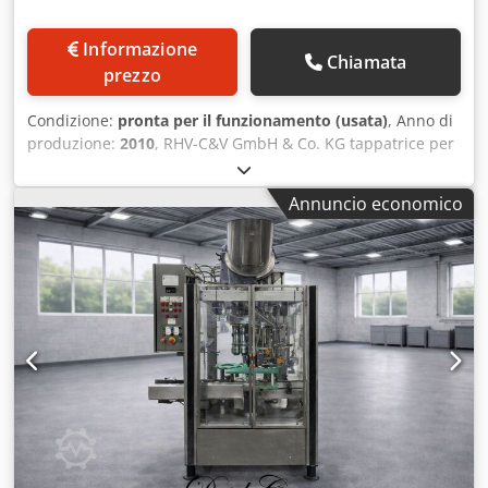
Informazione
Chiamata
prezzo
Condizione:
pronta per il funzionamento (usata)
, Anno di
produzione:
2010
, RHV-C&V GmbH & Co. KG tappatrice per
vasetti in vetro tipo: LW560 Csdpeyxgxwofx Anmjrf numero:
10172/4184 anno di costruzione: 09/2010 nastro in acciaio
Annuncio economico
inox, larghezza nastro: 120 mm