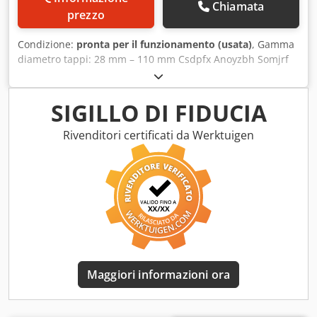
Chiamata
prezzo
Condizione:
pronta per il funzionamento (usata)
, Gamma
diametro tappi: 28 mm – 110 mm Csdpfx Anoyzbh Somjrf
Gamma diametro vasi: 30 mm – 99 mm Iniezione di vapore
Alimentazione lineare
SIGILLO DI FIDUCIA
Rivenditori certificati da Werktuigen
Maggiori informazioni ora