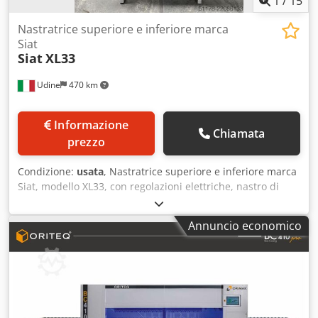
1
/
15
Nastratrice superiore e inferiore marca
Siat
Siat
XL33
Udine
470 km
Informazione
Chiamata
prezzo
Condizione:
usata
, Nastratrice superiore e inferiore marca
Siat, modello XL33, con regolazioni elettriche, nastro di
trasporto e rullere di movimentazione, usata
Crjdpfxezcatzs Anmef
Annuncio economico