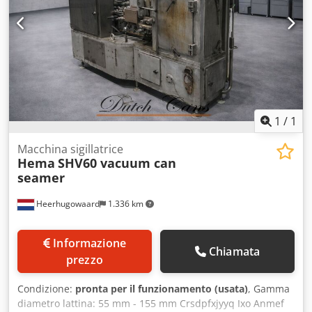
1
/
1
Macchina sigillatrice
Hema
SHV60 vacuum can
seamer
Heerhugowaard
1.336 km
Informazione
Chiamata
prezzo
Condizione:
pronta per il funzionamento (usata)
, Gamma
diametro lattina: 55 mm - 155 mm Crsdpfxjyyq Ixo Anmef