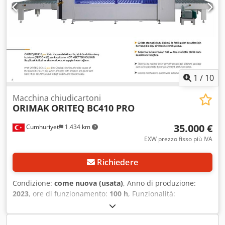
1
/
10
Macchina chiudicartoni
ORIMAK
ORITEQ BC410 PRO
35.000 €
Cumhuriyet
1.434 km
EXW prezzo fisso più IVA
Richiedere
Condizione:
come nuova (usata)
, Anno di produzione:
2023
, ore di funzionamento:
100 h
, Funzionalità:
perfettamente funzionante
, altezza totale:
2.070 mm
,
larghezza totale:
2.160 mm
, lunghezza totale:
9.681 mm
,