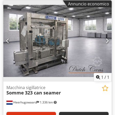
Annuncio economico
1
/
1
Macchina sigillatrice
Somme
323 can seamer
Heerhugowaard
1.336 km