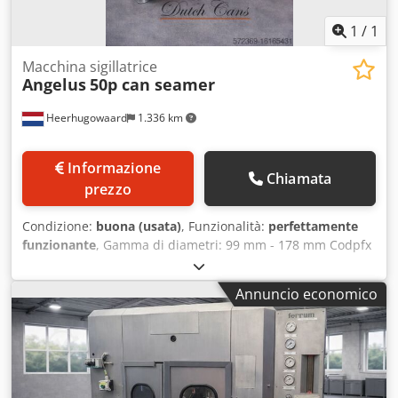
1
/
1
Macchina sigillatrice
Angelus
50p can seamer
Heerhugowaard
1.336 km
Informazione
Chiamata
prezzo
Condizione:
buona (usata)
, Funzionalità:
perfettamente
funzionante
, Gamma di diametri: 99 mm - 178 mm Codpfx
Anetqmv Djmorf Gamma di altezza: 89 mm - 254 mm
Capacità produttiva: fino a 150 c.p.m. Utensili per circa: 99
Annuncio economico
mm (401) o 153 mm (603)