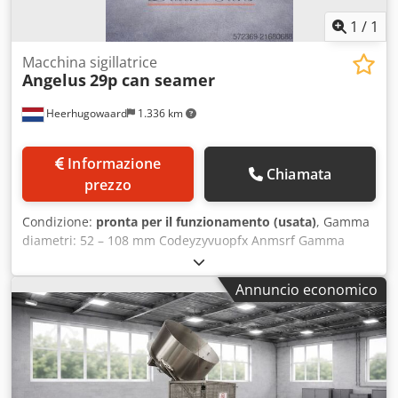
1
/
1
Macchina sigillatrice
Angelus
29p can seamer
Heerhugowaard
1.336 km
Informazione
Chiamata
prezzo
Condizione:
pronta per il funzionamento (usata)
, Gamma
diametri: 52 – 108 mm Codeyzyvuopfx Anmsrf Gamma
altezze: 38 – 178 mm Capacità produttiva: 150 pz/min
Numero teste: 4
Annuncio economico