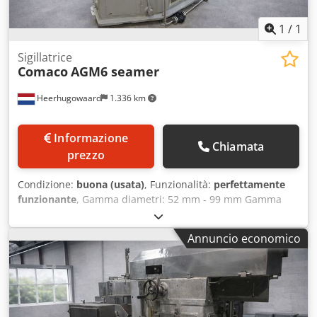
1
/
1
Sigillatrice
Comaco
AGM6 seamer
Heerhugowaard
1.336 km
Informazione
Chiamata
prezzo
Condizione:
buona (usata)
, Funzionalità:
perfettamente
funzionante
, Gamma diametri: 52 mm - 99 mm Gamma
altezze: Capacità produttiva: fino a 500 pz/min Numero
teste: 6 Cedpfx Answxtybjmorf Attrezzatura disponibile per
Annuncio economico
ca.: 73 mm (altre su richiesta)