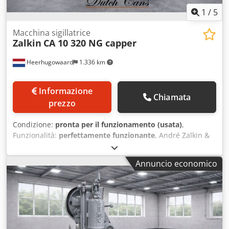
1
/
5
Macchina sigillatrice
Zalkin
CA 10 320 NG capper
Heerhugowaard
1.336 km
Informazione
Chiamata
prezzo
Condizione:
pronta per il funzionamento (usata)
,
Funzionalità:
perfettamente funzionante
, André Zalkin &
Cie. Tappatrice a 10 teste Crjdpfx Anou Hxw Hjmjf Tipo: CA
10 320 NG Con selezionatore di tappi CA5
Annuncio economico