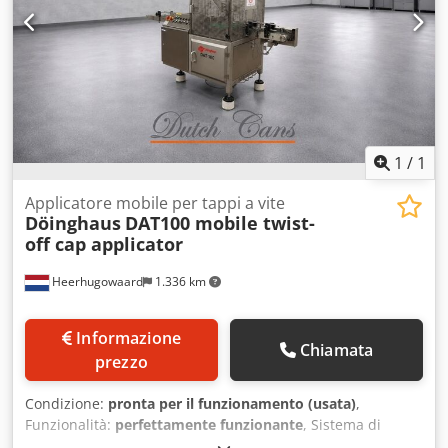
1
/
1
Applicatore mobile per tappi a vite
Döinghaus
DAT100 mobile twist-
off cap applicator
Heerhugowaard
1.336 km
Informazione
Chiamata
prezzo
Condizione:
pronta per il funzionamento (usata)
,
Funzionalità:
perfettamente funzionante
, Sistema di
selezione e applicazione automatica di tappi per bottiglie,