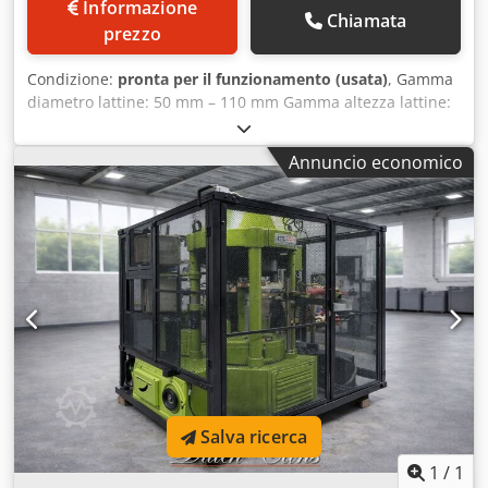
Informazione
Chiamata
prezzo
Condizione:
pronta per il funzionamento (usata)
, Gamma
diametro lattine: 50 mm – 110 mm Gamma altezza lattine:
25 mm – 200 mm Capacità: fino a 300 lattine al minuto
Crsdsy Ddhaspfx Anmef
Annuncio economico
Salva ricerca
1
/
1