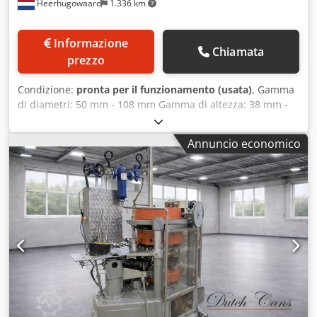
Heerhugowaard
1.336 km
Informazione
Chiamata
prezzo
Condizione:
pronta per il funzionamento (usata)
, Gamma
di diametri: 50 mm - 108 mm Gamma di altezza: 38 mm -
197 mm Csdpfx Ajtqmryonmorf Capacità produttiva: fino a
500 c.p.m. Numero di teste: 6
Annuncio economico