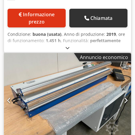
Informazione
Chiamata
prezzo
Condizione:
buona (usata)
, Anno di produzione:
2019
, ore
di funzionamento:
1.451 h
, Funzionalità:
perfettamente
funzionante
, numero macchina/veicolo:
19040
, peso
complessivo:
1.000 kg
, Macchina Stiller STA 3000 del 2019,
Annuncio economico
con poche ore di funzionamento. La macchina è fornita
con set di formati per lattine da 99/119 mm, 73/110 mm e
73/58 mm, ovvero lattine impilabili da 800 g, 400 g e 200 g.
La macchina funziona perfettamente; la barra dei coltelli
del distributore di coperchi potrebbe, eventualmente,
dover essere sostituita. Credpfx Aozlgqqonmsf