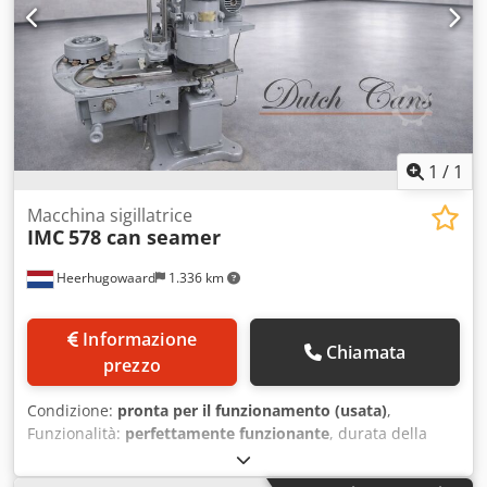
1
/
1
Macchina sigillatrice
IMC
578 can seamer
Heerhugowaard
1.336 km
Informazione
Chiamata
prezzo
Condizione:
pronta per il funzionamento (usata)
,
Funzionalità:
perfettamente funzionante
, durata della
garanzia:
6 mesi
, - Gamma di diametri: 52,5 mm – 108 mm
Crsdpfx Aewlkg Eenmjf - Intervallo di altezza: 25 – 155 mm