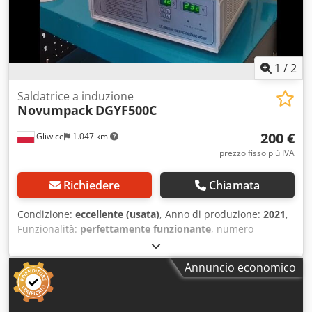
Crjdezqt Rhspfx Anmsf
1
/
2
Saldatrice a induzione
Novumpack
DGYF500C
200 €
Gliwice
1.047 km
prezzo fisso più IVA
Richiedere
Chiamata
Condizione:
eccellente (usata)
, Anno di produzione:
2021
,
Funzionalità:
perfettamente funzionante
, numero
macchina/veicolo:
3286502
, peso complessivo:
5 kg
,
tensione di ingresso:
230 V
, The DGYF 500C induction cap
Annuncio economico
sealing machine is designed for induction-electromagnetic
sealing of aluminum foil caps under bottle caps. Main
features: • Suitable for use on plastic or glass containers. •