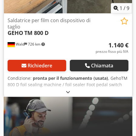
1
/
9
Saldatrice per film con dispositivo di
taglio
GEHO
TM 800 D
1.140 €
Wald
726 km
prezzo fisso più IVA
Richiedere
Chiamata
Condizione:
pronta per il funzionamento (usata)
, GehoTM
800 D foil sealing machine / foil sealer Foot pedal switch
Seam length: 820 mm Seam width: 3 mm With integrated
cutting device You are welcome to arrange a viewing. We
are also happy to organize an affordable shipping service
for you! Crsdpfx Asxfh D Ejnmsf You will receive a proper
invoice. For international customers, we can also issue a
net invoice, provided you have a valid VAT ID number.
Subject to prior sale. Visit our shop and check out our
other offers. All company names and trademarks