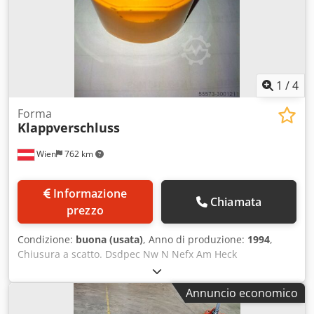
1
/
4
Forma
Klappverschluss
Wien
762 km
Informazione
Chiamata
prezzo
Condizione:
buona (usata)
, Anno di produzione:
1994
,
Chiusura a scatto. Dsdpec Nw N Nefx Am Heck
Annuncio economico