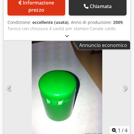
Informazione
Chiamata
prezzo
Condizione:
eccellente (usata)
, Anno di produzione:
2009
,
Tanica con chiusura 4 cavità per stampo Canale caldo
Djdpfxexrtmxe Am Hsck Due stampi disponibili
Annuncio economico
1
/
4