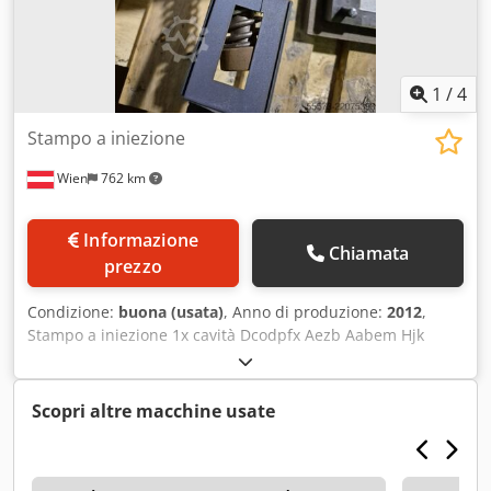
1
/
4
Stampo a iniezione
Wien
762 km
Informazione
Chiamata
prezzo
Condizione:
buona (usata)
, Anno di produzione:
2012
,
Stampo a iniezione 1x cavità Dcodpfx Aezb Aabem Hjk
anno di costruzione ca. 2012
Scopri altre macchine usate