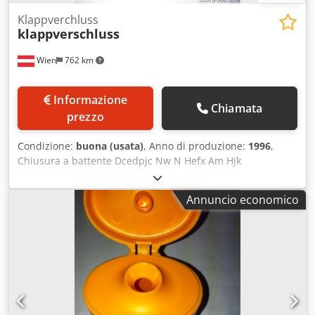
Klappverchluss
klappverschluss
Wien
762 km
Informazione
Chiamata
prezzo
Condizione:
buona (usata)
, Anno di produzione:
1996
,
Chiusura a battente Dcedpjc Nw N Hefx Am Hjk
Annuncio economico