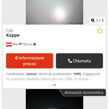
1
/
3
Cap
Kappe
Wien
762 km
Informazione
Chiamata
prezzo
Condizione:
nuovo
, Anno di produzione:
1995
, Cappuccio
16 posizioni Modello fabbricato nel 1995, in buone
condizioni generali. Dodpfx Aoc Nw Rfjm Heck
Annuncio economico