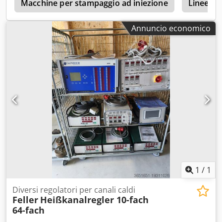
Macchine per stampaggio ad iniezione
Linee di 
Annuncio economico
1
/
1
Diversi regolatori per canali caldi
Feller
Heißkanalregler 10-fach
64-fach