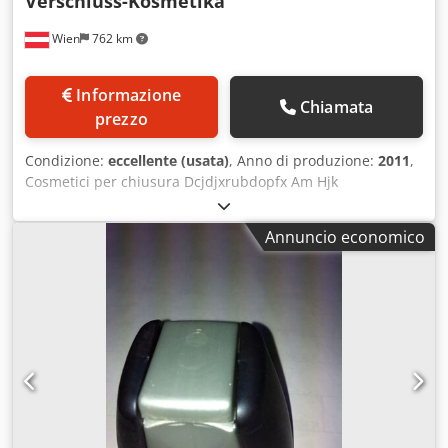
Verschluss-Kosmetika
Wien
762 km
Informazione
Chiamata
prezzo
Condizione:
eccellente (usata)
, Anno di produzione:
2011
,
Cosmetici per chiusura Dcjdjxrubdopfx Am Hjk
Annuncio economico