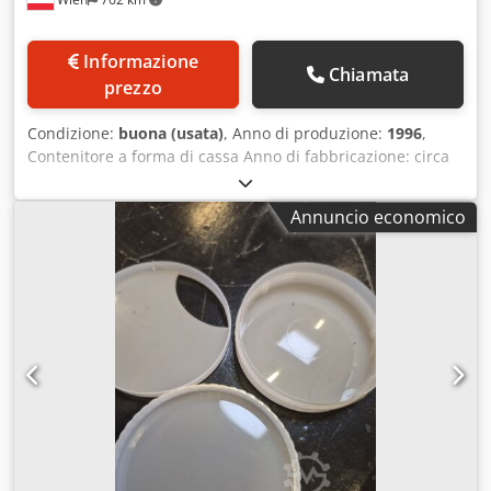
Informazione
Chiamata
prezzo
Condizione:
buona (usata)
, Anno di produzione:
1996
,
Contenitore a forma di cassa Anno di fabbricazione: circa
1996 Dcedpfx Ajdqb Ahom Hok A uno scomparto
Annuncio economico