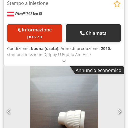
Stampo a iniezione
Wien
762 km
Informazione
Chiamata
prezzo
Condizione:
buona (usata)
, Anno di produzione:
2010
,
stampi a iniezione Djdpoy U Eqdjfx Am Hsck
Annuncio economico