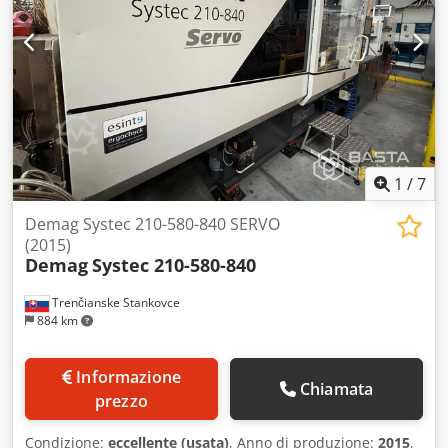
1
/
7
Demag Systec 210-580-840 SERVO
(2015)
Demag
Systec 210-580-840
Trenčianske Stankovce
884 km
Informazione
Chiamata
prezzo
Condizione:
eccellente (usata)
, Anno di produzione:
2015
,