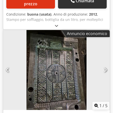
Chiamata
prezzo
Condizione:
buona (usata)
, Anno di produzione:
2012
,
Stampo per soffiaggio, bottiglia da un litro, per molteplici
usi Dsdjy U Eruspfx Am Hjck
Annuncio economico
1
/
5