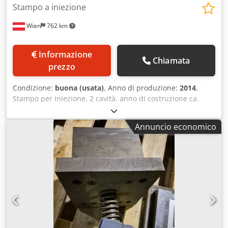
Stampo a iniezione
Wien
762 km
Informazione
Chiamata
prezzo
Condizione:
buona (usata)
, Anno di produzione:
2014
,
Stampo per iniezione, 2 cavità, anno di costruzione ca.
2014 Dcedpfezb Aanex Am Hek
Annuncio economico