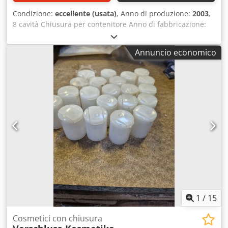
Condizione:
eccellente (usata)
, Anno di produzione:
2003
,
8 cavità Chiusura per contenitore Anno di fabbricazione:
circa 2003 Dsdpsh Rwlqefx Am Hsck
Annuncio economico
1
/
15
Cosmetici con chiusura