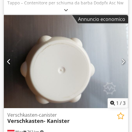
Tappo – Contenitore per schiuma da barba Dodpfx Asc Nw
Rhem Hsck Confezione da 10 pezzi Anno di fabbricazione:
2004 In ottime condizioni
Annuncio economico
1
/
3
Verschkasten-canister
Verschkasten- Kanister
Wien
762 km