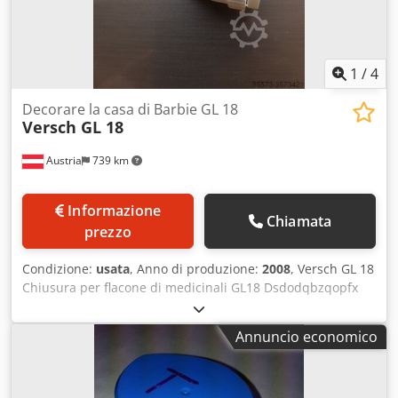
1
/
4
Decorare la casa di Barbie GL 18
Versch GL 18
Austria
739 km
Informazione
Chiamata
prezzo
Condizione:
usata
, Anno di produzione:
2008
, Versch GL 18
Chiusura per flacone di medicinali GL18 Dsdodqbzqopfx
Am Heck Stampo per iniezione, 10 cavità
Annuncio economico