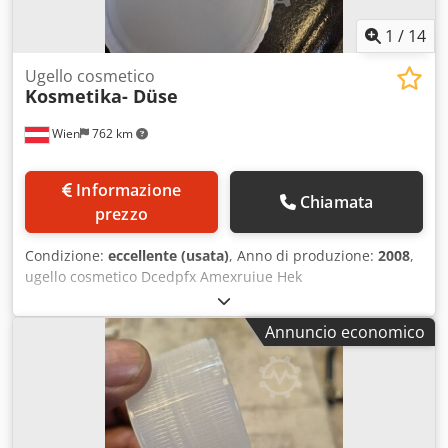
1
/
14
Ugello cosmetico
Kosmetika- Düse
Wien
762 km
Informazione
Chiamata
prezzo
Condizione:
eccellente (usata)
, Anno di produzione:
2008
,
ugello cosmetico Dcedpfx Amexruiue Hek
Annuncio economico