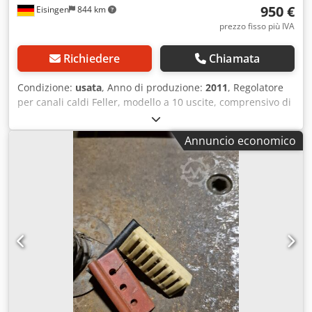
950 €
Eisingen
844 km
prezzo fisso più IVA
Richiedere
Chiamata
Condizione:
usata
, Anno di produzione:
2011
, Regolatore
per canali caldi Feller, modello a 10 uscite, comprensivo di
connettori Harding con cavo. Utilizzato esclusivamente in
ambienti a camera bianca per applicazioni nel settore
Annuncio economico
delle tecnologie mediche. Sarei lieto di ricevere una sua
offerta di prezzo per gli altri dispositivi presenti
nell'immagine. Dcjdpfx Amjwqmqwo Hok