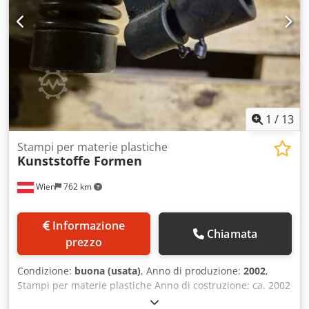
1
/
13
Stampi per materie plastiche
Kunststoffe Formen
Wien
762 km
Informazione
Chiamata
prezzo
Condizione:
buona (usata)
, Anno di produzione:
2002
,
Stampi per materie plastiche Anno di costruzione: ca. 2002
Dcedpfx Amsx Hkq Hs Hjk 2x Caviete