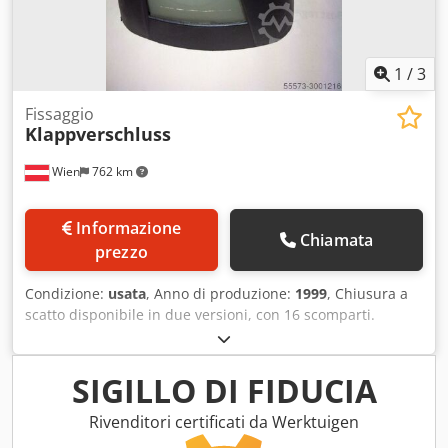
1
/
3
Fissaggio
Klappverschluss
Wien
762 km
Informazione
Chiamata
prezzo
Condizione:
usata
, Anno di produzione:
1999
, Chiusura a
scatto disponibile in due versioni, con 16 scomparti.
Dcedpfec Nw Raex Am Hek
SIGILLO DI FIDUCIA
Rivenditori certificati da Werktuigen