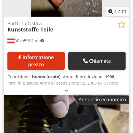
1
/
11
Parti in plastica
Kunststoffe Teile
Wien
762 km
Informazione
Chiamata
prezzo
Condizione:
buona (usata)
, Anno di produzione:
1998
,
Parti in plastica Anno di costruzione ca. 2005 8x Caviete
Dcodpfxox Hkq Te Am Hek
Annuncio economico