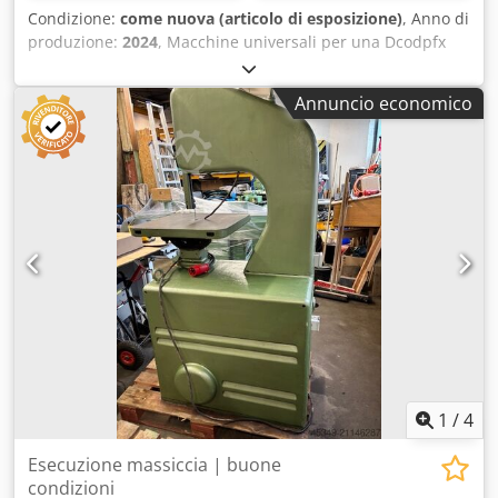
Condizione:
come nuova (articolo di esposizione)
, Anno di
produzione:
2024
, Macchine universali per una Dcodpfx
Asy T N Nhji Hok un'ampia gamma di applicazioni Affidabili
e robuste segatrici a nastro, macchine per una lunga
Annuncio economico
durata
1
/
4
Esecuzione massiccia | buone
condizioni