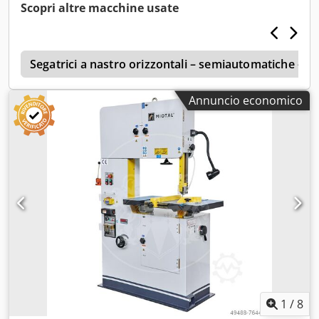
Scopri altre macchine usate
n
Segatrici a nastro orizzontali – semiautomatiche – 
Annuncio economico
1
/
8