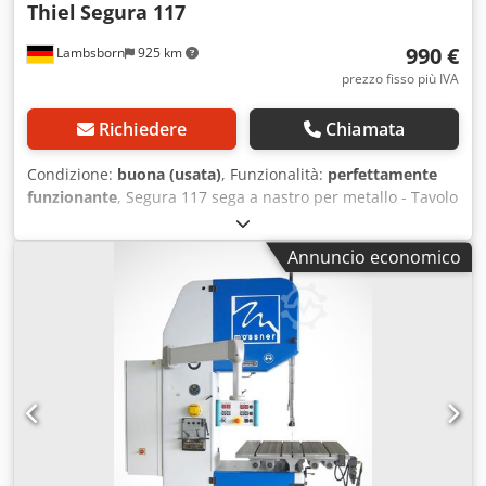
Thiel
Segura 117
990 €
Lambsborn
925 km
prezzo fisso più IVA
Richiedere
Chiamata
Condizione:
buona (usata)
, Funzionalità:
perfettamente
funzionante
, Segura 117 sega a nastro per metallo - Tavolo
inclinabile - con dispositivo per la saldatura delle lame a
nastro Ideal - costruzione molto robusta - regolazione della
Annuncio economico
velocità Dcsdpfx Aieygmzte Hek A causa dell’età della
macchina usata, la vendita a clienti commerciali avviene
con esclusione della garanzia.