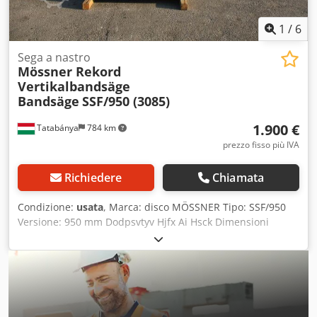
1
/
6
Sega a nastro
Mössner Rekord
Vertikalbandsäge
Bandsäge
SSF/950 (3085)
1.900 €
Tatabánya
784 km
prezzo fisso più IVA
Richiedere
Chiamata
Condizione:
usata
, Marca: disco MÖSSNER Tipo: SSF/950
Versione: 950 mm Dodpsvtyv Hjfx Ai Hsck Dimensioni
tavolo: 800x750mm