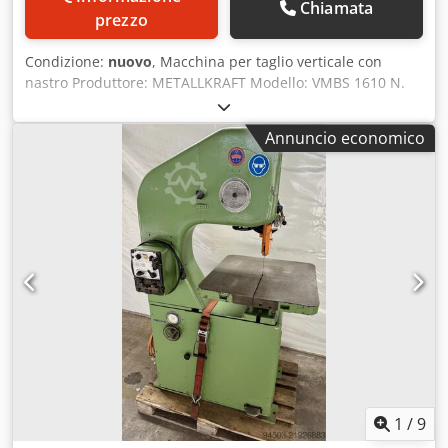
Chiamata
prezzo
Condizione:
nuovo
, Macchina per taglio verticale con
nastro Produttore: METALLKRAFT Modello: VMBS 1610 N.
articolo: 3951610 Dsdpfx Aohy Tcqsi Hock Condizioni:
macchina nuova Velocità di taglio: 20 - 1000 m/min
Annuncio economico
Accessori: - Saldatrice per nastri con cesoia e motore di
smerigliatura - Lampada da lavoro - Cambio a 2 velocità,
regolabile in modo continuo - Dispositivo di soffiaggio dei
trucioli - Guida parallela - Manuale di istruzioni
1
/
9