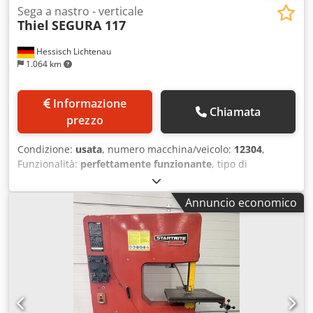
Sega a nastro - verticale
Thiel
SEGURA 117
Hessisch Lichtenau
1.064 km
Informazione
Chiamata
prezzo
Condizione:
usata
, numero macchina/veicolo:
12304
,
Funzionalità:
perfettamente funzionante
, tipo di
attuazione:
elettrico
, Equipaggiamento:
velocità di
rotazione variabile in modo continuo
, For sale is a high-
Annuncio economico
quality and robust industrial bandsaw, manufacturer
THIEL SEGURA 117. The machine comes from Gebrüder
THIEL GmbH, Sand near Kassel, and stands out for its
sturdy construction and classic German industrial quality.
Technical data according to nameplate: Model: THIEL
SEGURA 117 Machine No.: 12304 Machine Data Wheel
diameter: 300 mm Throat depth: 450–500 mm Max.
workpiece height: 220 mm Table size: 600 × 600 mm Table