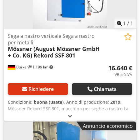
1
/
1
Sega a nastro verticale Sega a nastro
per metalli
Mössner (August Mössner GmbH
+ Co. KG)
Rekord SSF 801
16.640 €
Borken
1.199 km
VB più IVA
Richiedere
Chiamata
Condizione:
buona (usata)
, Anno di produzione:
2019
,
Mössner Rekord SSF 801, macchina per seghe a nastro La
macchina per seghe a nastro Mössner più potente, ideale
quando è richiesta la massima performance. Il modello di
Annuncio economico
punta tra le macchine verticali per seghe a nastro ad alte
prestazioni. Questa macchina rappresenta la massima