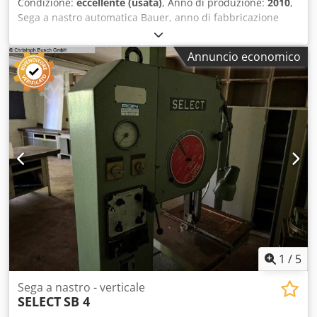
Condizione:
eccellente (usata)
, Anno di produzione:
2010
,
Sega a nastro automatica Bauer, anno di fabbricazione
2010 Diametro della lama circolare: 300 mm Capacità di
taglio rettilineo: 20 x 220 mm Dimensioni della lama: 3660
Annuncio economico
x 27 x 0,9 mm Dodszrmfhopfx Ai Heck
1
/
5
Sega a nastro - verticale
SELECT
SB 4