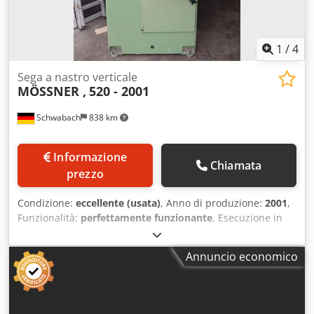
taglio 2.500 mm Dimensioni 5.320 x 2.200 x 3.200 mm Peso
circa 7.500 kg comprensiva di diversi dispositivi di fissaggio
1
/
4
Sega a nastro verticale
MÖSSNER ,
520 - 2001
Schwabach
838 km
Informazione
Chiamata
prezzo
Condizione:
eccellente (usata)
, Anno di produzione:
2001
,
Funzionalità:
perfettamente funzionante
, Esecuzione in
ghisa, porte con bloccaggio di sicurezza; rivestimento dei
rulli di scorrimento in ottime condizioni, sporgenza 500
Annuncio economico
mm, arresto di emergenza; Dcedpfx Ajzgr S Asi Hek