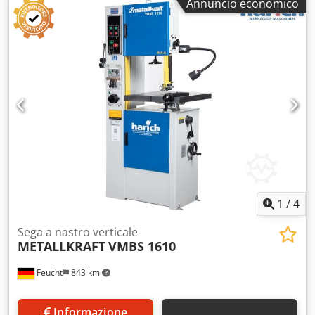
Annuncio economico
Regolazione continua Completa di saldatrice per nastri da
sega, marca IDEAL Lunghezza lama: 4700 - 4800 mm
Larghezza lama: 8 - 25 mm 380 Volt Ingombro: L 1400 x P
1100 x H 2280 mm
1
/
4
Sega a nastro verticale
METALLKRAFT
VMBS 1610
Feucht
843 km
Informazione