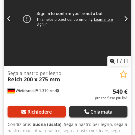
1
/
11
Sega a nastro per legno
Reich
200 x 275 mm
540 €
Wiefelstede
1.310 km
prezzo fisso più IVA
Richiedere
Chiamata
Condizione:
buona (usata)
, Sega a nastro per legno, sega a
nastro, macchina a nastro, sega a nastro verticale, sega