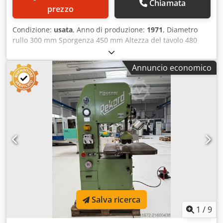
Chiamata
prezzo
Condizione:
usata
, Anno di produzione:
1971
, Diametro
rullo 300 mm Sporgenza 450 mm Altezza del tavolo 480
mm Lunghezza lama sega 3350 mm Larghezza lama sega
10 mm Potenza totale richiesta 2,2 kW Peso della macchina
Annuncio economico
circa 520 chili Dcedpfswhqtdsx Ai Hsk Spazio richiesto ca.
1,00 x 0,70 x 1,85 m Sega per parti della carrozzeria in
lamiera, plastica, ecc. Buona accessibilità della lama della
sega, guidata a mano libera. Velocità di taglio continua fino
a 1000 m/min Saldatrice a strisce IDEAL BS00
Salva ricerca
1
/
9