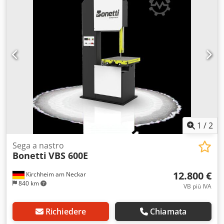
1
/
2
Sega a nastro
Bonetti
VBS 600E
12.800 €
Kirchheim am Neckar
840 km
VB più IVA
Richiedere
Chiamata