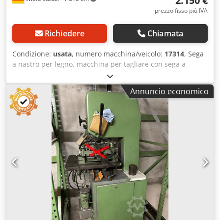
2.150 €
prezzo fisso più IVA
Richiedere
Chiamata
Condizione:
usata
, numero macchina/veicolo:
17314
, Sega
a nastro per legno, macchina per tagliare con sega a
nastro, sega a nastro, sega a nastro verticale -Sega a
nastro: sega a nastro verticale -Motore: 5,5 kW -Larghezza
Annuncio economico
di taglio: max. 780 mm -Altezza di taglio: max. 300 mm -
Nastro per sega: lunghezza 5500 mm -Dimensioni:
1800/875/A 2440 mm -Peso: 870 kg Dodehx E Ucspfx Ai
Heck