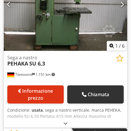
1
/
6
Sega a nastro
PEHAKA
SU 6,3
Tönisvorst
1.151 km
Informazione
Chiamata
prezzo
Condizione:
usata
, sega a nastro verticale, marca PEHEKA,
modello SU 6,33 Portata: 615 mm Altezza massima di
taglio: 250 mm Velocità di taglio: min. 12 metri al minuto
Dededawl Hspfx Ai Hsck max. 3000 metri al minuto