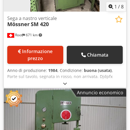
1
/
8
Sega a nastro verticale
Mössner
SM 420
Root
671 km
Informazione
Chiamata
prezzo
Anno di produzione:
1984
, Condizione:
buona (usata)
,
Parte sul tavolo, segnata in rosso, non arrivata. Djdpfx
Aiolz Izlo Heck
Annuncio economico