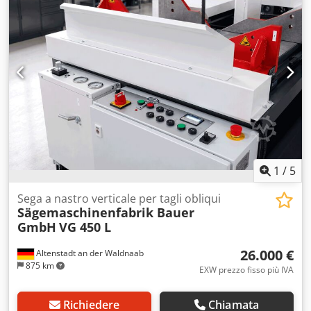
m/min Lunghezza della lama: 3880 mm Larghezza della
lama: 3 - 16 mm Tavolo inclinabile e inclinabile in 4
direzioni: 15 Potenza del motore: 1,5 kW Peso, circa: 500 kg
Equipaggiamento: - Lama per sega - Velocità di taglio a
variazione continua - Riduttore - Dispositivo di saldatura a
nastro con unità di livellamento - Luce della macchina -
Cesoie - Stazione di rettifica - Spazzola per trucioli -
Dispositivo di soffiaggio - Display digitale a LED (per la
visualizzazione della velocità di taglio) - Tavola con
scanalatura di arresto - Arresto angolare - Guida di taglio
Dcjdpfx Ajuxqqcei Hok
1
/
5
Sega a nastro verticale per tagli obliqui
Sägemaschinenfabrik Bauer
GmbH
VG 450 L
26.000 €
Altenstadt an der Waldnaab
875 km
EXW prezzo fisso più IVA
Richiedere
Chiamata