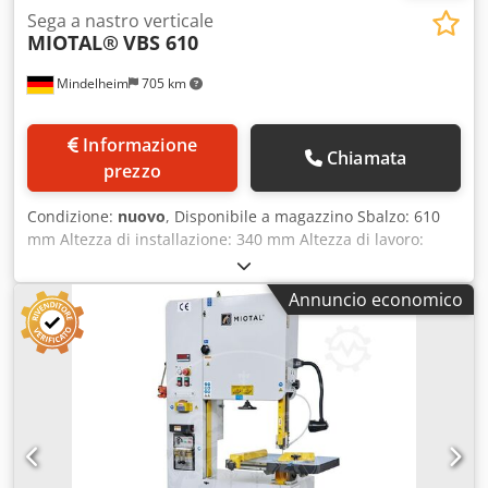
Sega a nastro verticale
MIOTAL®
VBS 610
Mindelheim
705 km
Informazione
Chiamata
prezzo
Condizione:
nuovo
, Disponibile a magazzino Sbalzo: 610
mm Altezza di installazione: 340 mm Altezza di lavoro:
1015 mm Dimensioni del piano di lavoro: 600 x 500 mm
Dimensioni del piano di lavoro ausiliario: 220 x 500 mm
Annuncio economico
Lunghezza della lama: 3970 mm Velocità di taglio,
regolabile in continuo: 20 - 85 / 120 - 500 m/min Djdpfx
Aijilk Nys Hock Larghezza della lama: 3 - 16 mm Piano di
lavoro inclinabile, 4 direzioni: 15° Potenza motore
principale: 1,5 kW Potenza di connessione saldatrice a
nastro: 2,4 kVA Peso, circa: 700 kg Dotazioni: - Velocità di
taglio regolabile in continuo - Dispositivo di saldatura a
nastro - Lama guidata da guide di precisione regolabili -