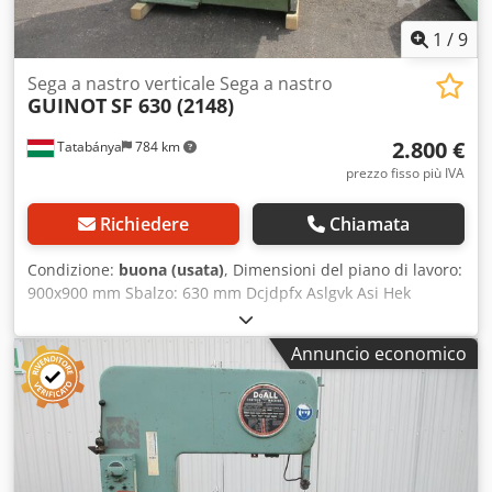
1
/
9
Sega a nastro verticale Sega a nastro
GUINOT
SF 630 (2148)
2.800 €
Tatabánya
784 km
prezzo fisso più IVA
Richiedere
Chiamata
Condizione:
buona (usata)
, Dimensioni del piano di lavoro:
900x900 mm Sbalzo: 630 mm Dcjdpfx Aslgvk Asi Hek
Annuncio economico