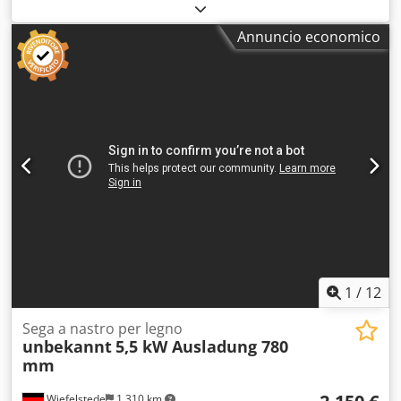
per ossa, sega da banco, sega a nastro per ossa, sega per
macellaio Dedpfx Aoyvrd Toi Hock -Produttore: Reich, sega
Annuncio economico
a nastro/da banco con supporto -Motore: Dietz 0,8 kW -
Larghezza di taglio: max 200 mm -Altezza di taglio: max
275 mm -Nastro sega: lunghezza 2200 mm -Dimensioni:
830/720/H1715 mm -Peso: 114 kg
1
/
12
Sega a nastro per legno
unbekannt
5,5 kW Ausladung 780
mm
Wiefelstede
1.310 km