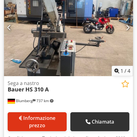
1
/
4
Sega a nastro
Bauer
HS 310 A
Blumberg
737 km
Informazione
Chiamata
prezzo