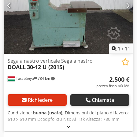
1
/
11
Sega a nastro verticale Sega a nastro
DOALL
30-12 U (2015)
2.500 €
Tatabánya
784 km
prezzo fisso più IVA
Richiedere
Chiamata
Condizione:
buona (usata)
, Dimensioni del piano di lavoro:
610 x 610 mm Dcodpfoixtu Nsx Ai Hsk Altezza: 780 mm
Piano di lavoro regolabile!