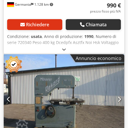
990 €
Germania
1.128 km
prezzo fisso più IVA
Richiedere
Chiamata
Condizione:
usata
, Anno di produzione:
1990
, Numero di
serie 720340 Peso 400 kg Dcedpfx Asztfx Noi Hsk Voltaggio
380 V Lunghezza della lamiera 3400 mm Lunghezza
minima della lamiera 3200 mm
Annuncio economico