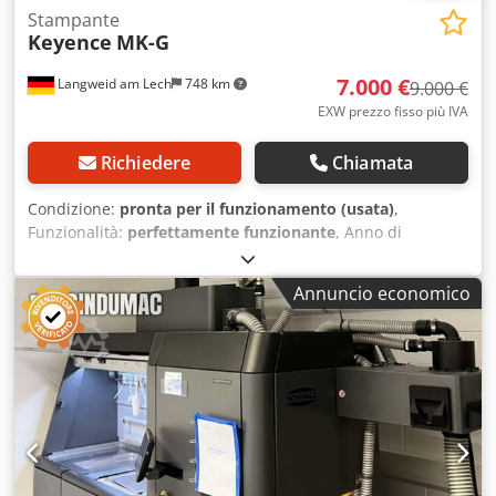
Stampante
Keyence
MK-G
7.000 €
Langweid am Lech
748 km
9.000 €
EXW prezzo fisso più IVA
Richiedere
Chiamata
Condizione:
pronta per il funzionamento (usata)
,
Funzionalità:
perfettamente funzionante
, Anno di
produzione:
2024
, ore di funzionamento:
9.500 h
,
Stampante a getto d’inchiostro Keyence MK-G – bianco e
Annuncio economico
nero – circa 2 anni. Sono in vendita due stampanti a getto
d’inchiostro Keyence MK-G in buone condizioni.
Disponibili: 1 stampante nera 1 stampante bianca
Dsdpfezh I Aaox Accskr Entrambi i dispositivi hanno circa 2
anni, sono perfettamente funzionanti e si trovano in buone
condizioni, ben mantenuti. Le stampanti sono state
utilizzate fino a poco tempo fa e possono essere disponibili
immediatamente. Ideali per la marcatura industriale, la
codifica dei prodotti e la stampa su imballaggi. Disponibili