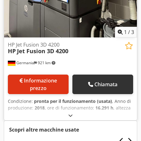
da subito. Possibilità di visione previo accordo.
1
/
3
HP Jet Fusion 3D 4200
HP
Jet Fusion 3D 4200
Germania
921 km
Informazione
Chiamata
prezzo
Condizione:
pronta per il funzionamento (usata)
, Anno di
produzione:
2018
, ore di funzionamento:
16.291 h
, altezza
totale:
1.448 mm
, larghezza totale:
1.238 mm
, corsa asse
X:
380 mm
, lunghezza del prodotto (max.):
2.210 mm
,
numero di assi:
3
, Stampante 3D per plastica prodotta nel
Scopri altre macchine usate
2018. Questa HP Jet Fusion 3D 4200 presenta un volume di
stampa di 380 × 284 × 380 mm e utilizza la tecnologia Multi