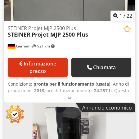
1
/
22
STEINER Projet MJP 2500 Plus
STEINER
Projet MJP 2500 Plus
Germania
921 km
Informazione
Chiamata
prezzo
Condizione:
pronta per il funzionamento (usata)
, Anno di
produzione:
2018
, ore di funzionamento:
24.257 h
, Questa
STEINER Projet MJP 2500 Plus è stata prodotta nel 2018. Si
tratta di una stampante 3D per la stampa di oggetti in
Annuncio economico
plastica, progettata per la realizzazione di oggetti
dettagliati e precisi. Ideale per la realizzazione di prototipi
e per la produzione su piccola scala, questa macchina
rappresenta un’opportunità significativa per chi desidera
potenziare le proprie capacità di stampa 3D. Contattateci