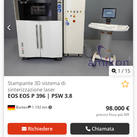
produttore, alla bolla di consegna e alle targhette
identificative. Sono possibili variazioni nei dati tecnici.
Spedizione o spedizione tramite corriere possibile.
Modifiche, errori e vendita soggetta a conferma riservati.
Saremo lieti di rispondere a ulteriori domande per
telefono.
1
/
15
Stampante 3D sistema di
sinterizzazione laser
EOS
EOS P 396 | PSW 3.8
98.000 €
Borken
1.192 km
prezzo fisso più IVA
Richiedere
Chiamata