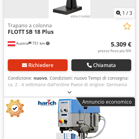
1
/
3
Trapano a colonna
FLOTT
SB 18 Plus
5.309 €
Austria
751 km
prezzo fisso più IVA
Richiedere
Chiamata
Condizione:
nuovo
, Condizioni: nuovo Tempi di consegna:
ca. 2 - 4 settimane dall'ordine Paese di origine: Germania
Prezzo: 5.309,85 € Rata leasing: 102,48 € Capacità di
foratura in acciaio strutturale: 18 mm Attacco: cono Morse
Annuncio economico
2 (MK 2) Sporgenza: 240 mm Velocità: 30 - 3000 giri/min
Motore: 0,75 kW Capacità di maschiatura: M12 (in base al
passo) Lunghezza: 705 mm Larghezza: 355 mm Altezza:
1.825 mm Peso: 195 kg Avanzamento: manuale mm/giro
Diametro colonna: 82 mm Distanza mandrino-tavolo: 180 -
870 mm Tavolo: 340 x 280 mm Corsa cannotto: 100 mm