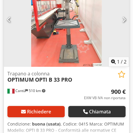
1
/
2
Trapano a colonna
OPTIMUM
OPTI B 33 PRO
900 €
Cantù
510 km
EXW VB IVA non riportata
Richiedere
Chiamata
Condizione:
buona (usata)
, Codice: 0415 Marca: OPTIMUM
Modello: OPTI B 33 PRO - Conformità alle normative CE