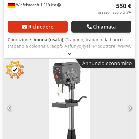
550 €
Wiefelstede
1.310 km
prezzo fisso più IVA
Richiedere
Chiamata
Condizione:
buona (usata)
, Trapano, trapano da banco,
trapano a colonna Credpfx Asfunydjiyef -Produttore: WMW,
trapano a colonna, modello CM 10S/55 -Motore: 630 W -
Velocità di rotazione: 460 - 2190 giri/min -Trasmissione:
Annuncio economico
tramite cinghia a V -Dimensioni del piano di lavoro: 220 x
280 mm -Alloggiamento mandrino: MK1 -Corsa del
mandrino: 70 mm -Sbalzo: 200 mm -Diametro colonna: 85
mm -Dimensioni: 400/800/H1670 mm -Peso: 206 kg