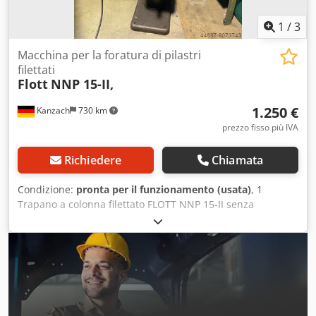
1
/
3
Macchina per la foratura di pilastri
filettati
Flott
NNP 15-II,
1.250 €
Kanzach
730 km
prezzo fisso più IVA
Richiedere
Chiamata
Condizione:
pronta per il funzionamento (usata)
, 1
Trapano a colonna filettato FLOTT NNP 15-II senza
morsetto. Cedji Aputopfx Aiysrf