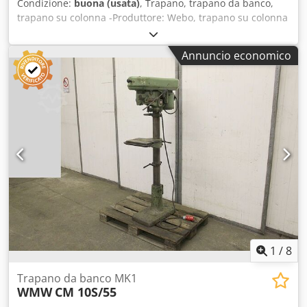
Condizione:
buona (usata)
, Trapano, trapano da banco,
trapano su colonna -Produttore: Webo, trapano su colonna
-Motore: 0,37 kW -Trasmissione: tramite cinghia piatta
Csdpfxofv Ungs Aiysrf -Dimensioni del piano di lavoro: 295
Annuncio economico
x 295 mm -Mandrino: 0 - 10 mm/B12 -Corsa del mandrino:
70 mm -Sbalzo: 150 mm -Diametro colonna: 80 mm -
Dimensioni: 500/700/H1800 mm -Peso: 244 kg
1
/
8
Trapano da banco MK1
WMW
CM 10S/55