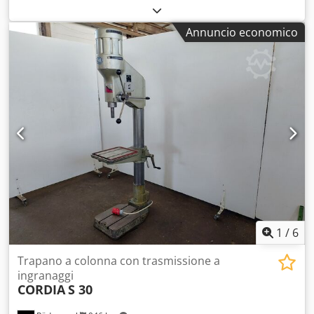
Trapano a colonna con base per legno, metalli e altri
materiali – Conformità alle normative CE Dati tecnici:
Annuncio economico
Diametro del mandrino: 16 mm Motore trifase: 1100 W N. 9
velocità (velocità del mandrino giri/min
120/210/250/360/400/440/940/1260/1810) Dimensioni del
piano: 475 x 425 mm, altezza regolabile Inclinazione del
piano fino a 45° Rotazione del piano a 360° Diametro della
colonna: 92 mm Limitatore di profondità di foratura
Protezione di sicurezza Distanza massima tra il mandrino e
la base: 1180 mm Dimensioni complessive: 500 x 870 x
1700 mm (altezza) Peso: 135 kg Crjdjzfgluopfx Aiysf
1
/
6
Trapano a colonna con trasmissione a
ingranaggi
CORDIA
S 30