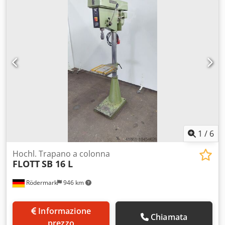
1
/
6
Hochl. Trapano a colonna
FLOTT
SB 16 L
Rödermark
946 km
Informazione
Chiamata
prezzo