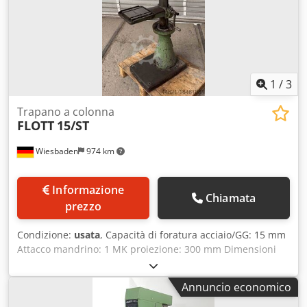
1
/
3
Trapano a colonna
FLOTT
15/ST
Wiesbaden
974 km
Informazione
Chiamata
prezzo
Condizione:
usata
, Capacità di foratura acciaio/GG: 15 mm
Attacco mandrino: 1 MK proiezione: 300 mm Dimensioni
del tavolo: 210 x 300 mm corsa della penna: 110 mm
Velocità del mandrino: 200 - 3000 giri/min Motore di
Annuncio economico
azionamento: 380 V, 1,1 kW Csdpfx Aiovxpp Hoyorf Spazio
richiesto: 850 x 420 x 1860 mm Peso: 220 kg