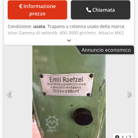
Informazione
Chiamata
prezzo
Condizione:
usata
, Trapano a colonna usato della marca
Ixion Gamma di velocità: 400-3000 giri/min. Attacco MK2
Capacità di foratura fino a un massimo di 18 mm. Cedpjhcr
I Eofx Aiyerf
Annuncio economico
1
/
7