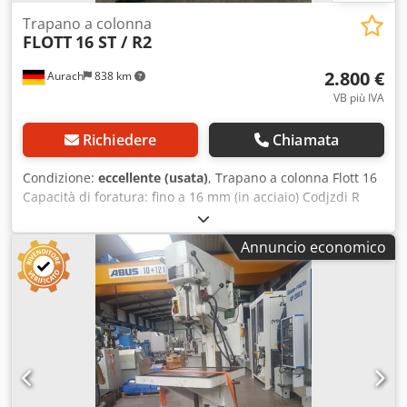
Trapano a colonna
FLOTT
16 ST / R2
2.800 €
Aurach
838 km
VB più IVA
Richiedere
Chiamata
Condizione:
eccellente (usata)
, Trapano a colonna Flott 16
Capacità di foratura: fino a 16 mm (in acciaio) Codjzdi R
Depfx Aiysrf Mandrino: 1-13 mm Cono Morse MK2
Rotazione a destra: 2 velocità Rotazione a sinistra
Annuncio economico
Illuminazione Regolazione continua della velocità da 125 a
2.000 giri/min Dimensioni del piano di lavoro: 340 x 280
mm La macchina è stata sottoposta a controllo tecnico ed è
in ottime condizioni.