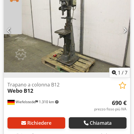
1
/
7
Trapano a colonna B12
Webo
B12
690 €
Wiefelstede
1.310 km
prezzo fisso più IVA
Richiedere
Chiamata