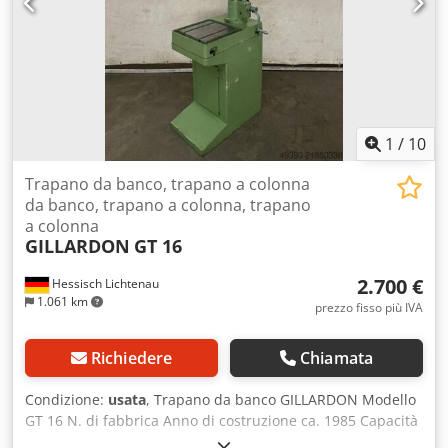
pesante Funzionamento stabile – ideale per officina e
produzione Facile da usare e da manutenere Macchina
durevole e indistruttibile 📦 Inclusi: ✔️ Trapano a colonna
BT2 ✔️ Tavolo di lavoro ✔️ Mandrino per trapano 🌍 Paese
di origine: 🇩🇪 Germania (DDR) ℹ️ Informazioni aggiuntive:
Possibilità di prova in loco Ideale per officine meccaniche,
fabbri, produzione Trasporto disponibile (pallet /
1
/
10
spedizione)
Trapano da banco, trapano a colonna
da banco, trapano a colonna, trapano
a colonna
GILLARDON
GT 16
2.700 €
Hessisch Lichtenau
1.061 km
prezzo fisso più IVA
Richiedere
Chiamata
Condizione:
usata
, Trapano da banco GILLARDON Modello
GT 16 N. di fabbrica Anno di costruzione ca. 1985 Capacità
di foratura 16 mm Attacco mandrino MK 2 Velocità