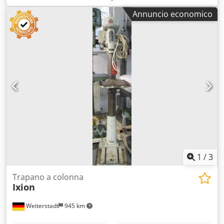
mandrino 300 a 3000 giri/min Credoy N Duwspfx Aiyjf
Annuncio economico
Sbalzo 250 mm Corsa cannotto 140 mm Dimensioni tavola
400 x 400 mm Altezza tavola 850 mm Distanza mandrino-
tavola max 680 mm Diametro colonna 105 mm Potenza
motore 0,75 kW Alimentazione 380 Volt, 50 Hz -
Regolazione velocità mandrino tramite variatore e due
stadi a cinghia trapezoidale - Regolazione altezza testa
tramite volantino ca. 430 mm - Impianto di illuminazione -
Basamento con armadio e porta - Mandrino autoserrante 1
– 16 mm Ingombro L x P x H 900 x 550 x 1650/2080 mm
Peso 250 kg in ottime condizioni
1
/
3
Trapano a colonna
Ixion
Weiterstadt
945 km