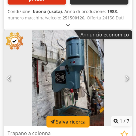
Condizione:
buona (usata)
, Anno di produzione:
1988
,
numero macchina/veicolo:
251500126
, Offerta 24156 Dati
tecnici: - Capacità di foratura in acciaio ST 60 18 mm -
Supporto mandrino trapano MK 2 - Corsa del mandrino
Annuncio economico
portapunta 100 mm - Velocità del mandrino del trapano
circa 340 - 2400 giri/min Crsdpfovxhdcsx Aiyof - Rotazione
destra e sinistra - Sporgenza 250 mm - distanza max.
tavola - mandrino di foratura 670 mm - Tavolo con 2
scanalature a T 320 x 280 mm - Altezza regolabile tramite
cremagliera e pignone con manovella - Azionamento 400 V
/ 0,75 kW - Ingombro circa L 500 x A 1750 x P 750 mm -
Peso circa 180 kg - con: - mandrino autoserrante
1
/
7
Salva ricerca
Trapano a colonna