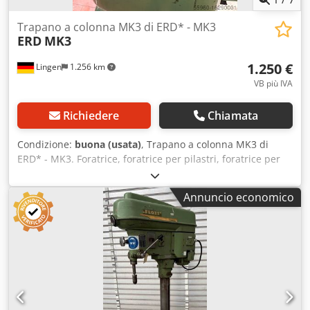
Trapano a colonna MK3 di ERD* - MK3
ERD
MK3
1.250 €
Lingen
1.256 km
VB più IVA
Richiedere
Chiamata
Condizione:
buona (usata)
, Trapano a colonna MK3 di
ERD* - MK3. Foratrice, foratrice per pilastri, foratrice per
colonne -Consegna: in condizioni pari a quelle ispezionate
-Motore: HEW 0,8 kW -Dimensioni tavola: Ø 355 mm -
Annuncio economico
Portamandrino: MK3 -Distanza di corsa: 500 mm -Sbraccio:
300 mm -Colonne: Ø 110 mm -Corsa mandrino: 150 mm -
Trasmissione tramite: Cinghia trapezoidale -Dimensioni:
850/500/H1850 mm -Peso: 294 kg Condizione: usato Cjdpfx
Aistvfhvjyerf