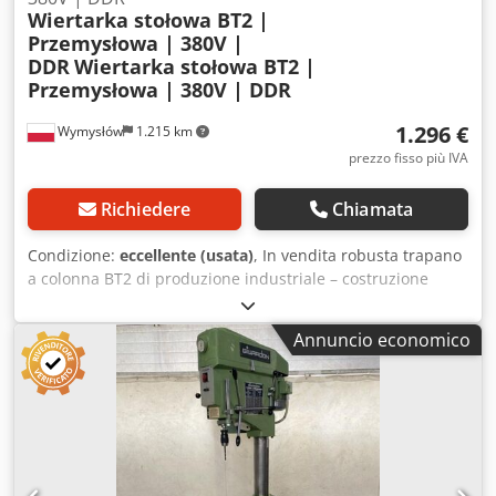
Wiertarka stołowa BT2 |
Przemysłowa | 380V |
DDR
Wiertarka stołowa BT2 |
Przemysłowa | 380V | DDR
1.296 €
Wymysłów
1.215 km
prezzo fisso più IVA
Richiedere
Chiamata
Condizione:
eccellente (usata)
, In vendita robusta trapano
a colonna BT2 di produzione industriale – costruzione
classica e molto resistente dell’epoca DDR (Germania Est).
✅ Stato: ✔️ Usato ✔️ Funzionante tecnicamente ✔️ Mostra
Annuncio economico
normali segni di utilizzo (graffi e abrasioni – visibili nelle
foto) ✔️ Macchina completa Csdpfeyzum Iex Aiyerf 🔩 Dati
tecnici: Modello: BT2 Alimentazione: 380V / 3 fasi / 50 Hz
Potenza: ca. 1,1 kW Produttore: VEB
Werkzeugmaschinenfabrik Saalfeld (DDR) Peso: ca. 180 kg
Regolazione dei giri + avanzamento manuale ⚙️
Caratteristiche: Costruzione estremamente solida e