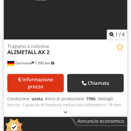
macchina *
1
/
4
Trapano a colonna
ALZMETALL
AX 2
Germania
1.060 km
Informazione
Chiamata
prezzo
Condizione:
usata
, Anno di produzione:
1986
, Dettagli
tecnici: Capacità di foratura nell’acciaio (diametro): 18 mm
Sporgenza: 250 mm Corsa di foratura: 100 mm Capacità di
foratura nella ghisa: Ø 23 mm Attacco mandrino MK: MK 2
Annuncio economico
Velocità mandrino: 400 - 630 - 1000 - 1600 - 2500 giri/min
Avanzamento: manuale mm/giro Distanza mandrino/tavolo