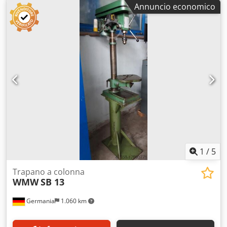
Annuncio economico
standard: 18 mm dotazione di serie: - Dispositivo per la
filettatura - Indicatore digitale della velocità - Indicatore
digitale della profondità di foratura - Regolazione del
piano tramite cremagliera - Manuale di istruzioni
1
/
5
Trapano a colonna
WMW
SB 13
Germania
1.060 km