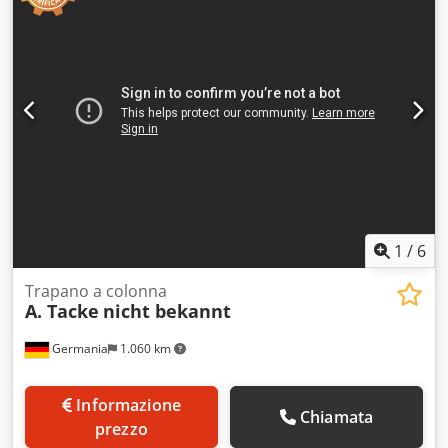
max.: 75 / 605 mm Superficie di serraggio tavolo: 250 x 250
mm Codpfowiwwfsx Aiyjrf Diametro colonna: Ø 90 mm
Fabbisogno totale di potenza: 0,55 kW Peso macchina ca.:
ca. 170 kg Dimensioni macchina ca. LxPxA: 0,4 x 0,8 x 1,8 m
1
/
6
Trapano a colonna
A. Tacke
nicht bekannt
Germania
1.060 km
Informazione
Chiamata
prezzo