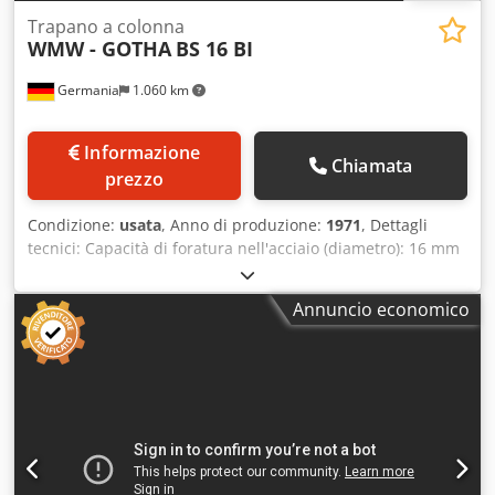
Trapano a colonna
WMW - GOTHA
BS 16 BI
Germania
1.060 km
Informazione
Chiamata
prezzo
Condizione:
usata
, Anno di produzione:
1971
, Dettagli
tecnici: Capacità di foratura nell'acciaio (diametro): 16 mm
Sporgenza: 250 mm Corsa di foratura: 125 mm
Portamandrino MK: MK 2 Velocità del mandrino: 350 - 2000
Annuncio economico
/ 8 giri al minuto Area di bloccaggio del tavolo: 280 x 355
mm Tavolo girevole: sì ° Regolazione tavola di foratura: 520
mm verticale Distanza tavola dal mandrino UK: max
Diametro colonna: 110 mm Fabbisogno energetico totale:
1,1 kW Peso macchina circa: 272 kg Dimensioni della
macchina ca. LxPxA: 0,6 x 0,5 x 1,8 m Attrezzatura: -
Mandrino da trapano 13 mm -Punta elicoidale da 10 mm
con molatura svasata a 45° Crjdpfx Aiou Idhmsysf -Morsa a