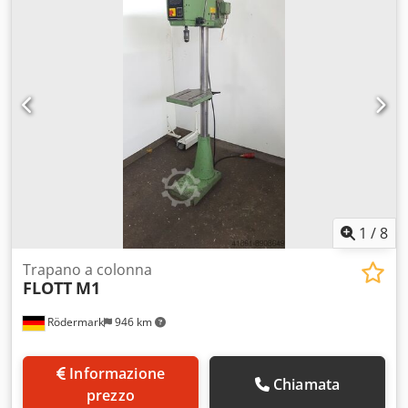
1
/
8
Trapano a colonna
FLOTT
M1
Rödermark
946 km
Informazione
Chiamata
prezzo