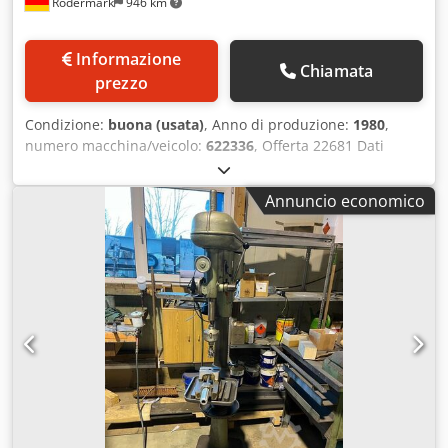
Rödermark
946 km
Informazione
Chiamata
prezzo
Condizione:
buona (usata)
, Anno di produzione:
1980
,
numero macchina/veicolo:
622336
, Offerta 22681 Dati
tecnici: - Capacità di foratura in acciaio ST 60: 30 mm -
Attacco mandrino di foratura: MK 3 - Corsa del mandrino
Annuncio economico
di foratura: 160 mm - 9 velocità del mandrino di foratura:
90 - 1450 giri/min - Sporgenza: 300 mm - Tavolo con 2
scanalature a T - Dimensioni del tavolo: 400 x 450 mm
Cedpfxszp E Uce Aiyjrf - Distanza massima tra il tavolo e il
mandrino di foratura: 660 mm - Regolazione in altezza
tramite cremagliera con manovella - Alimentazione: 400 V /
1,2 kW - Ingombro: circa L 600 x A 2100 x P 850 mm - Peso:
circa 300 kg - Fornito con: - Mandrino di foratura - 10
punte HSS da 8 a 20 mm