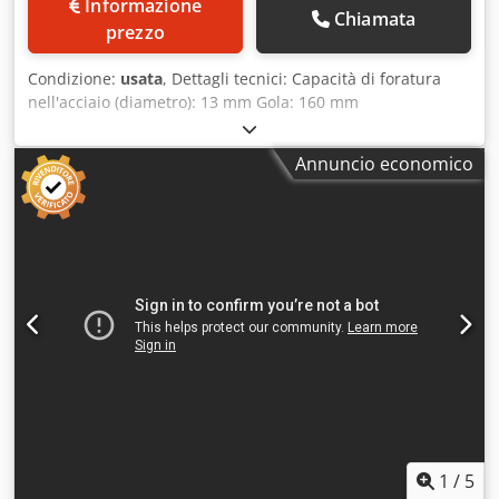
Informazione
Chiamata
prezzo
Condizione:
usata
, Dettagli tecnici: Capacità di foratura
nell'acciaio (diametro): 13 mm Gola: 160 mm
Cedpfevgbdxjx Aiyjrf Corsa di foratura: 60 mm Supporto
mandrino MK: MK2 Velocità del mandrino: 210 - 2580 / 16
Annuncio economico
passi giri/min Avanzamento: manuale mm/giro Superficie
di bloccaggio tavola: 200 x 185 (fissa) mm Distanza
mandrino/tavola max.: 620 mm Area di bloccaggio del
tavolo: 260 x 265 (regolabile) Distanza mandrino/tavola
max.: 160 - 460 mm Tavolo girevole: sì ° Regolazione tavola
di foratura: 300 (manovella) mm Diametro colonna: Ø ca
Fabbisogno energetico totale: 900 watt Peso macchina
circa: 90 kg Dimensioni della macchina ca. LxPxA: 0,6 x 0,31
x 1,7 m La macchina è dotata di un mandrino per trapano
RÖHM 1-13 con chiave per mandrino per trapano. Canna
del fuso a destra. piccola morsa inclusa *
1
/
5