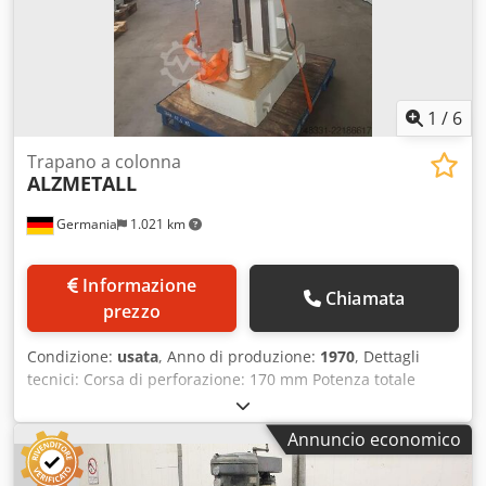
1
/
6
Trapano a colonna
ALZMETALL
Germania
1.021 km
Informazione
Chiamata
prezzo
Condizione:
usata
, Anno di produzione:
1970
, Dettagli
tecnici: Corsa di perforazione: 170 mm Potenza totale
assorbita: 3,5 kW Codpozgcx Hjfx Aiyjrf Ingombro
approssimativo: 0,75 x 1,10 m
Annuncio economico