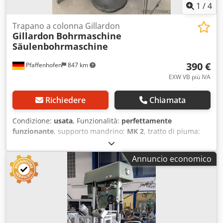
1
/
4
Trapano a colonna Gillardon
Gillardon
Bohrmaschine
Säulenbohrmaschine
390 €
Pfaffenhofen
847 km
EXW VB più IVA
Richiedere
Chiamata
Condizione:
usata
, Funzionalità:
perfettamente
funzionante
, supporto mandrino:
MK 2
, tratto di piuma:
120 mm
, Equipaggiamento:
Targhetta disponibile
,
Trapano a colonna Gillardon Crodpfxjh N Svlo Aiyjf
Annuncio economico
Produttore: Maschinenfabrik Wilhelm Gillardon II Bretten i.
Baden Secondo le indicazioni riportate sulla targhetta, il
trapano è alimentato da un motore prodotto da VEM
Elektromotorenwerke Thurm. Motore elettrico Motore
asincrono trifase, tipo KPER 80 K 4 VEM Motors Thurm
GmbH, D Zwickau 3 gamme di velocità tramite