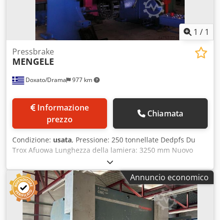
1
/
1
Pressbrake
MENGELE
Doxato/Drama
977 km
Informazione
Chiamata
prezzo
Condizione:
usata
, Pressione: 250 tonnellate Dedpfs Du
Trox Afuowa Lunghezza della lamiera: 3250 mm Nuovo
sistema idraulico ed elettrico
Annuncio economico