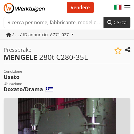
Vendere
Cerca
/ ... / ID annuncio: A771-027
Pressbrake
MENGELE
280t C280-35L
Condizione
Usato
Ubicazione
Doxato/Drama