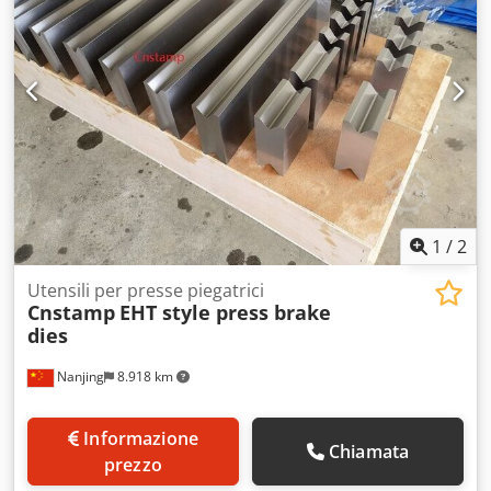
1
/
2
Utensili per presse piegatrici
Cnstamp
EHT style press brake
dies
Nanjing
8.918 km
Informazione
Chiamata
prezzo