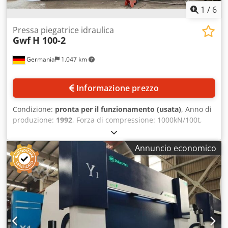
1
/
6
Pressa piegatrice idraulica
Gwf
H 100-2
Germania
1.047 km
Informazione prezzo
Condizione:
pronta per il funzionamento (usata)
, Anno di
produzione:
1992
, Forza di compressione: 1000kN/100t,
corsa del martinetto: 200mm, pressione massima di
esercizio: 290bar, controllo: DNC70, distanza di sicurezza:
Annuncio economico
166mm, tempo di traslazione: 104ms, distanza di
traslazione: 7mm. Dwsdpewcz Axofx Afuea