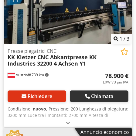
1
/
3
Presse piegatrici CNC
KK Kletzer
CNC Abkantpresse KK
Industries 32200 4 Achsen Y1
78.900 €
Austria
739 km
EXW VB più IVA
Richiedere
Chiamata
Condizione:
nuovo
, Pressione: 200 Lunghezza di piegatura:
3200 mm Luce tra i montanti: 2700 mm Altezza di
installazione: 400 mm Corsa (max.): 200 mm Profondità
montante: 350 mm Dimensioni (LxPxA): 3700x1700x2700
Annuncio economico
mm Peso ca.: 14.000 kg Motore: 15 kW Piegatrice CNC 3200