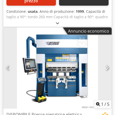
prezzo
Condizione:
usata
, Anno di produzione:
1999
, Capacità di
taglio a 90°: tondo 260 mm Capacità di taglio a 90°: quadro
260 x 260 mm Capacità di taglio a 90°: piatto 400 x 260 mm
Capacità di taglio a 45° a destra: tondo 250 mm Capacità di
Annuncio economico
taglio a 45° a destra: quadro 240 x 240 mm Capacità di
taglio a 45° a destra: piatto 240 x 260 mm Capacità di taglio
a 45° a sinistra: tondo 250 mm Capacità di taglio a 45° a
sinistra: quadro 250 x 250 mm Capacità di taglio a 45° a
sinistra: piatto 290 x 250 mm Capacità di taglio a 60°:
tondo 160 mm Capacità di taglio a 60°: quadro 160 x 160
mm Capacità di taglio a 60°: piatto 110 x 260 mm Capacità
di taglio a 60° a sinistra: tondo 190 mm Capacità di taglio a
60° a sinistra: quadro 190 x 190 mm Capacità di taglio a
60° a sinistra: piatto 210 x 190 mm Dwedpfeyv Npmox
Afusa Ingombro circa 1700x2000x1600 mm Peso macchina
circa 960 kg
1
/
5
DISPONIBILE Presse piegatrice elettrica