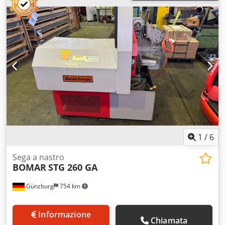
mm x 200 ton Equipaggiamento standard: ----- Esecuzione
robusta Assi CNC Y1, Y2, X e R Bombatura CNC motorizzata
con controllo CNC Controllo CNC originale DELEM DA 58 T
touchscreen da 15 pollici Regolatore posteriore con guida
lineare e vite a ricircolo di sfere con 4 dita di arresto 2
bracci di appoggio lamiera Dispositivo di protezione laser
sulla traversa superiore Bloccaggio rapido per utensili
superiori Sistema di utensili superiore Promecam Amada
diviso e inclinato Matrice Multi V sia sistema Promecam
Amada sia sistema di protezione La nostra macchina è
dotata di modalità Ecoline che consente di ottimizzare il
consumo energetico, risparmiare sui costi e la macchina
funziona in modo molto silenzioso. Dwjdstq Nm Nspfx
1
/
6
Afusa
Sega a nastro
BOMAR
STG 260 GA
Günzburg
754 km
Informazione
Chiamata