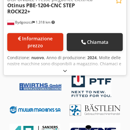
Otinus
PBE-1204-CNC STEP
ROCK22+
Bydgoszcz
1.318 km
Informazione
Chiamata
prezzo
Condizione:
nuovo
, Anno di produzione:
2024
, Molte delle
nostre macchine sono disponibili a magazzino. Chiamaci e
scopri di più! L'offerta riguarda la versione base della
macchina. Potete trovare tutti gli optional e i relativi prezzi
sul nostro sito web. Dwedpfx Aorp Dp Tefusa Pressa
piegatrice elettrica PBE-1204-CNC STEP ROCK22+ Parametri
tecnici - Spessore massimo della lamiera da piegare (S235):
fino a 3,0 mm - Pressione nominale: 400 kN - Lunghezza
massima della lamiera da piegare: 1250 mm - Profondità
(distanza tra utensile e parete posteriore): 300 mm - Corsa
massima della trave di piegatura: 210 mm - Altezza
massima di apertura: 410 mm - Distanza tra le travi: 2600