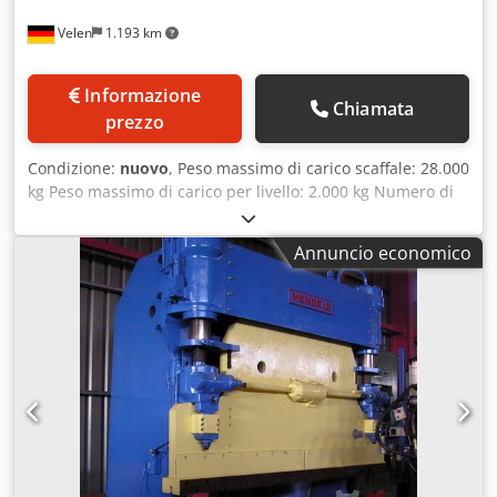
Velen
1.193 km
Informazione
Chiamata
prezzo
Condizione:
nuovo
, Peso massimo di carico scaffale: 28.000
kg Peso massimo di carico per livello: 2.000 kg Numero di
livelli di carico: 2 x 7 unità Lunghezza consigliata del
materiale: 6.000 mm Distanza tra i montanti: 3.000 mm
Annuncio economico
Altezza dello scaffale: 2.440 mm Dwjdpfxjfgyhas Afuea
Dimensioni (L x L x A): 3,7 x 2,55 x 2,4 m La soluzione più
adatta per lo stoccaggio di materiali lunghi con 2 colonne. -
Ogni vano può essere aperto verso l'esterno, consentendo
così il carico e lo scarico tramite la gru a ponte. - Struttura
a doppia faccia.