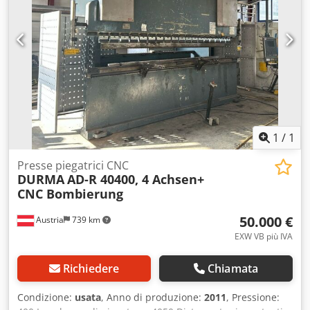
1
/
1
Presse piegatrici CNC
DURMA
AD-R 40400, 4 Achsen+
CNC Bombierung
50.000 €
Austria
739 km
EXW VB più IVA
Richiedere
Chiamata
Condizione:
usata
, Anno di produzione:
2011
, Pressione: