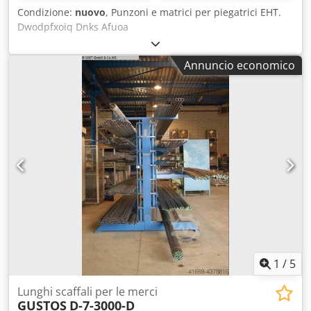
Condizione:
nuovo
, Punzoni e matrici per piegatrici EHT.
Dwodpfxoiq Dnks Afuoa
Annuncio economico
1
/
5
Lunghi scaffali per le merci
GUSTOS
D-7-3000-D